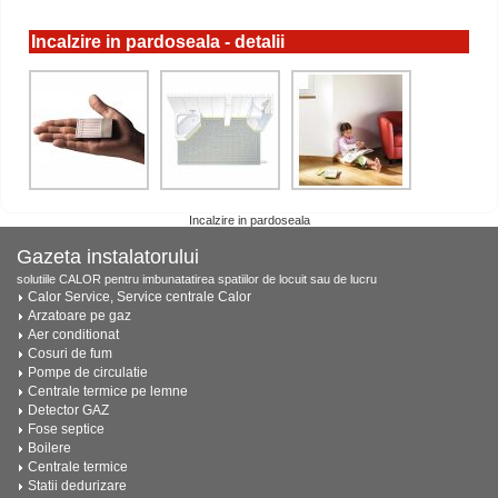
Incalzire in pardoseala - detalii
Incalzire in pardoseala
Gazeta instalatorului
solutiile CALOR pentru imbunatatirea spatiilor de locuit sau de lucru
Calor Service, Service centrale Calor
Arzatoare pe gaz
Aer conditionat
Cosuri de fum
Pompe de circulatie
Centrale termice pe lemne
Detector GAZ
Fose septice
Boilere
Centrale termice
Statii dedurizare