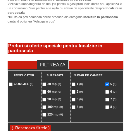
Viziteaza subcategoriile de mai jos pentru a gasi produsele dorite sau apeleaza la
un consultant Calor pentru a te ajuta cu sfaturi de specialitate despre
Incalzire in
pardoseala
.
Nu uita ca poti comanda online produse din categoria
Incalzire in pardoseala
cautand optiunea "Adauga in cos"
Preturi si oferte speciale pentru Incalzire in
pardoseala
FILTREAZA
PRODUCATOR
SUPRAFATA:
NUMAR DE CAMERE:
GORGIEL
30 mp
1
5
(0)
(0)
(0)
(0)
60 mp
2
6
(0)
(0)
(0)
90 mp
3
7
(0)
(0)
(0)
100 mp
4
8
(0)
(0)
(0)
120 mp
(0)
(
)