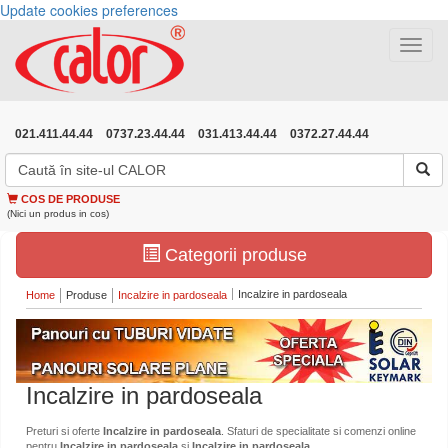
Update cookies preferences
Toggle
navigat
021.411.44.44
0737.23.44.44
031.413.44.44
0372.27.44.44
COS DE PRODUSE
(Nici un produs in cos)
Categorii produse
Incalzire in pardoseala
Home
Produse
Incalzire in pardoseala
Incalzire in pardoseala
Preturi si oferte
Incalzire in pardoseala
. Sfaturi de specialitate si comenzi online
pentru
Incalzire in pardoseala
si
Incalzire in pardoseala
.