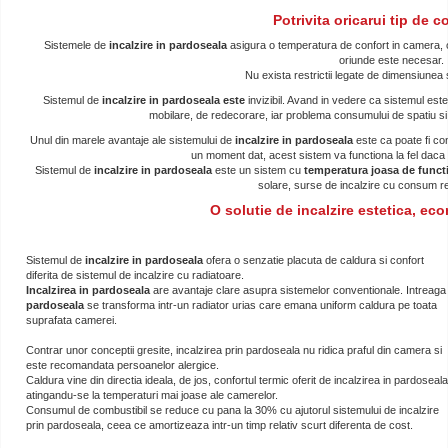
Potrivita oricarui tip de c
Sistemele de
incalzire in pardoseala
asigura o temperatura de confort in camera, oriu
oriunde este necesar.
Nu exista restrictii legate de dimensiunea s
Sistemul de
incalzire in pardoseala este
invizibil. Avand in vedere ca sistemul est
mobilare, de redecorare, iar problema consumului de spatiu si 
Unul din marele avantaje ale sistemului de
incalzire in pardoseala
este ca poate fi co
un moment dat, acest sistem va functiona la fel dac
Sistemul de
incalzire in pardoseala
este un sistem cu
temperatura joasa de funct
solare, surse de incalzire cu consum r
O solutie de incalzire estetica, eco
Sistemul de
incalzire in pardoseala
ofera o senzatie placuta de caldura si confort
diferita de sistemul de incalzire cu radiatoare.
Incalzirea in pardoseala
are avantaje clare asupra sistemelor conventionale. Intreaga
pardoseala
se transforma intr-un radiator urias care emana uniform caldura pe toata
suprafata camerei.
Contrar unor conceptii gresite, incalzirea prin pardoseala nu ridica praful din camera si
este recomandata persoanelor alergice.
Caldura vine din directia ideala, de jos, confortul termic oferit de incalzirea in pardoseala
atingandu-se la temperaturi mai joase ale camerelor.
Consumul de combustibil se reduce cu pana la 30% cu ajutorul sistemului de incalzire
prin pardoseala, ceea ce amortizeaza intr-un timp relativ scurt diferenta de cost.