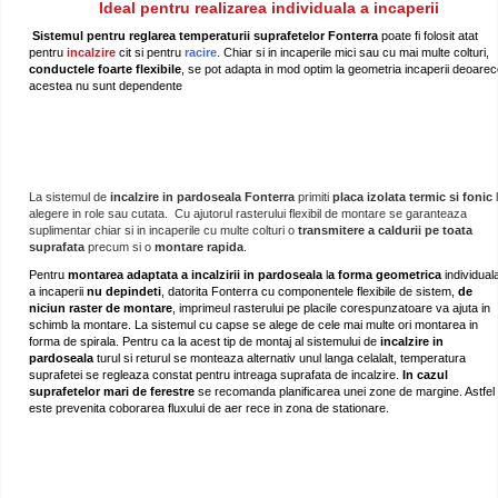
Ideal pentru realizarea individuala a incaperii
Sistemul pentru reglarea temperaturii suprafetelor Fonterra
poate fi folosit atat
pentru
incalzire
cit si pentru
racire
. Chiar si in incaperile mici sau cu mai multe colturi,
conductele foarte flexibile
, se pot adapta in mod optim la geometria incaperii deoare
acestea nu sunt dependente
La sistemul de
incalzire in pardoseala Fonterra
primiti
placa izolata termic si
fonic
alegere in role sau cutata. Cu ajutorul rasterului flexibil de montare se garanteaza
suplimentar chiar si in incaperile cu multe colturi o
transmitere a caldurii pe toata
suprafata
precum si o
montare rapida
.
Pentru
montarea adaptata
a incalzirii in pardoseala
l
a forma geometrica
individual
a incaperii
nu depindeti
, datorita Fonterra cu componentele flexibile de sistem,
de
niciun raster de montare
, imprimeul rasterului pe placile corespunzatoare va ajuta in
schimb la montare. La sistemul cu capse se alege de cele mai multe ori montarea in
forma de spirala. Pentru ca la acest tip de montaj al sistemului de
incalzire in
pardoseala
turul si returul se monteaza alternativ unul langa celalalt, temperatura
suprafetei se regleaza constat pentru intreaga suprafata de incalzire.
In cazul
suprafetelor mari de ferestre
se recomanda planificarea unei zone de margine. Astfel
este prevenita coborarea fluxului de aer rece in zona de stationare.