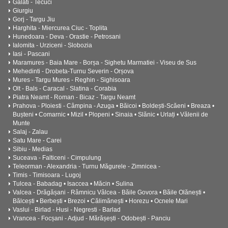
Galati - Tecuci
Giurgiu
Gorj - Targu Jiu
Harghita - Miercurea Ciuc - Toplita
Hunedoara - Deva - Orastie - Petrosani
Ialomita - Urziceni - Slobozia
Iasi - Pascani
Maramures - Baia Mare - Borșa - Sighetu Marmatiei - Viseu de Sus
Mehedinti - Drobeta-Turnu Severin - Orșova
Mures - Targu Mures - Reghin - Sighisoara
Olt - Bals - Caracal - Slatina - Corabia
Piatra Neamt - Roman - Bicaz - Targu Neamt
Prahova - Ploiesti - Câmpina - Azuga • Băicoi • Boldești-Scăeni • Breaza •
Bușteni • Comarnic • Mizil • Plopeni • Sinaia • Slănic • Urlați • Vălenii de
Munte
Salaj - Zalau
Satu Mare - Carei
Sibiu - Medias
Suceava - Falticeni - Cimpulung
Teleorman - Alexandria - Turnu Măgurele - Zimnicea -
Timis - Timisoara - Lugoj
Tulcea - Babadag • Isaccea • Măcin • Sulina
Valcea - Drăgășani - Râmnicu Vâlcea - Băile Govora • Băile Olănești •
Bălcești • Berbești • Brezoi • Călimănești • Horezu • Ocnele Mari
Vaslui - Birlad - Husi - Negresti - Barlad
Vrancea - Focșani - Adjud - Mărășești - Odobești - Panciu