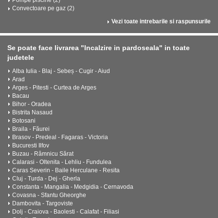
Convectoare pe gaz (2)
Vezi toate intrebarile si raspunsurile
Se poate face livrarea "Incalzire in pardoseala" in toate
judetele
Alba Iulia - Blaj - Sebeș - Cugir - Aiud
Arad
Arges - Pitesti - Curtea de Arges
Bacau
Bihor - Oradea
Bistrita Nasaud
Botosani
Braila - Făurei
Brasov - Predeal - Fagaras - Victoria
Bucuresti Ilfov
Buzau - Râmnicu Sărat
Calarasi - Oltenita - Lehliu - Fundulea
Caras Severin - Baile Herculane - Resita
Cluj - Turda - Dej - Gherla
Constanta - Mangalia - Medgidia - Cernavoda
Covasna - Sfantu Gheorghe
Dambovita - Targoviste
Dolj - Craiova - Baolesti - Calafat - Filiasi