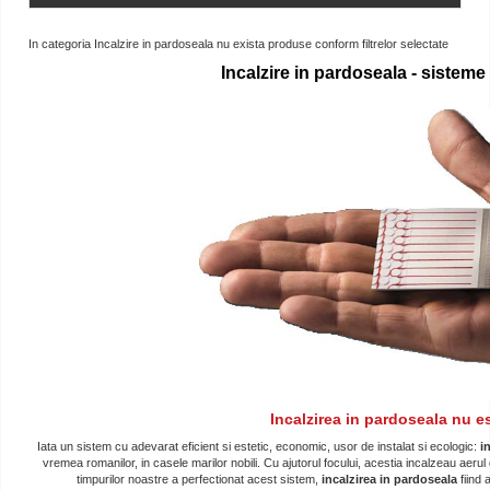
In categoria Incalzire in pardoseala nu exista produse conform filtrelor selectate
Incalzire in pardoseala - sistem
Incalzirea in pardoseala nu e
Iata un sistem cu adevarat eficient si estetic, economic, usor de instalat si ecologic:
i
vremea romanilor, in casele marilor nobili. Cu ajutorul focului, acestia incalzeau aer
timpurilor noastre a perfectionat acest sistem,
incalzirea in pardoseala
fiind 