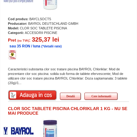
Cod produs:
BAYCLSOCT5
Producator:
BAYROL DEUTSCHLAND GMBH
Model:
CLOR SOC TABLETE PISCINA
Categorii:
ACCESORII PISCINE
325,37 lei
Pret
:
(cu TVA)
sau 35 RON / luna
(*detalii rate)
Caracteristici substanta clor soc tratare piscina BAYROL Chloriklar: Mod de
prezentare clor soc piscina: solida sub forma de tablete efervescente; Mod de
utilizare clor soc tratare piscina BAYROL Chloriklar: Doza saptamanala: 3 tablete
(20g)/1...
Detalii
Cere informatii
CLOR SOC TABLETE PISCINA CHLORIKLAR 1 KG - NU SE
MAI PRODUCE