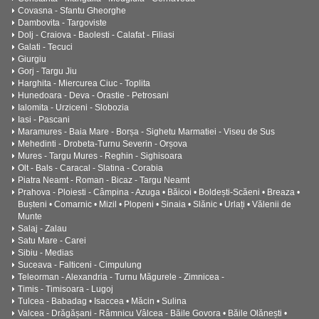
Covasna - Sfantu Gheorghe
Dambovita - Targoviste
Dolj - Craiova - Baolesti - Calafat - Filiasi
Galati - Tecuci
Giurgiu
Gorj - Targu Jiu
Harghita - Miercurea Ciuc - Toplita
Hunedoara - Deva - Orastie - Petrosani
Ialomita - Urziceni - Slobozia
Iasi - Pascani
Maramures - Baia Mare - Borșa - Sighetu Marmatiei - Viseu de Sus
Mehedinti - Drobeta-Turnu Severin - Orșova
Mures - Targu Mures - Reghin - Sighisoara
Olt - Bals - Caracal - Slatina - Corabia
Piatra Neamt - Roman - Bicaz - Targu Neamt
Prahova - Ploiesti - Câmpina - Azuga • Băicoi • Boldești-Scăeni • Breaza •
Bușteni • Comarnic • Mizil • Plopeni • Sinaia • Slănic • Urlați • Vălenii de
Munte
Salaj - Zalau
Satu Mare - Carei
Sibiu - Medias
Suceava - Falticeni - Cimpulung
Teleorman - Alexandria - Turnu Măgurele - Zimnicea -
Timis - Timisoara - Lugoj
Tulcea - Babadag • Isaccea • Măcin • Sulina
Valcea - Drăgășani - Râmnicu Vâlcea - Băile Govora • Băile Olănești •