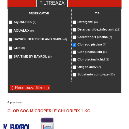
FILTREAZA
PRODUCATOR
TIP:
AQUACHEK
Detergenti
(0)
(4)
Detartranti/dezinfectanti
(21)
AQUALUX
(0)
Corector pH piscina
(7)
BAYROL DEUTSCHLAND GMBH
(4)
Clor soc piscina
(4)
GRE
(0)
Clor piscina lent
(3)
SPA TIME BY BAYROL
(0)
Clor piscina lichid
(1)
Oxigen activ
(7)
Substante complexe
(33)
(
)
4 produse
CLOR SOC MICROPERLE CHLORIFIX 1 KG