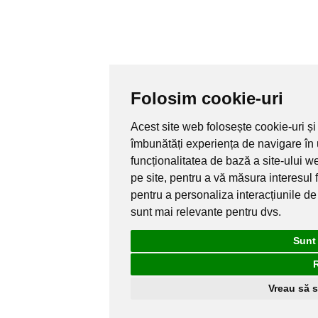
Folosim cookie-uri
Acest site web folosește cookie-uri și
îmbunătăți experiența de navigare în
funcționalitatea de bază a site-ului w
pe site
,
pentru a vă măsura interesul f
pentru a personaliza interacțiunile d
sunt mai relevante pentru dvs
.
Sunt
Vreau să s