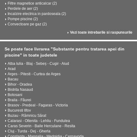
Filtre magnetice anticalcar (2)
Perdele de aer (2)
Incalzire electrica in pardoseala (2)
Pompe piscine (2)
Convectoare pe gaz (2)
Vezi toate intrebarile si raspunsurile
Se poate face livrarea "Substante pentru tratarea apei din
piscine" in toate judetele
Alba Iulia - Blaj - Sebeș - Cugir - Aiud
Arad
Arges - Pitesti - Curtea de Arges
Bacau
Bihor - Oradea
Bistrita Nasaud
Botosani
Braila - Făurei
Brasov - Predeal - Fagaras - Victoria
Bucuresti Ilfov
Buzau - Râmnicu Sărat
Calarasi - Oltenita - Lehliu - Fundulea
Caras Severin - Baile Herculane - Resita
Cluj - Turda - Dej - Gherla
Constanta - Mangalia - Medgidia - Cernavoda