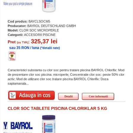
Cod produs:
BAYCLSOCM5
Producator:
BAYROL DEUTSCHLAND GMBH
Model:
CLOR SOC MICROPERLE
Categorii:
ACCESORII PISCINE
325,37 lei
Pret
:
(cu TVA)
sau 35 RON / luna
(*detalii rate)
Caracteristici substanta cu clor soc pentru tratare piscina BAYROL Chlorifix: Mod
de prezentare clor soc piscina: microperle; Concentratie clor soc: peste 50% clor
activ; Mod de utilizare clor soc tratare piscina BAYROL Chlorifix: Doza
saptamanala...
Detalii
Cere informatii
CLOR SOC TABLETE PISCINA CHLORIKLAR 5 KG