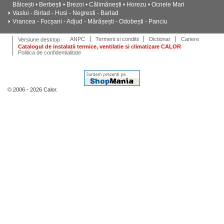
Bălcești • Berbești • Brezoi • Călimănești • Horezu • Ocnele Mari
Vaslui - Birlad - Husi - Negresti - Barlad
Vrancea - Focșani - Adjud - Mărășești - Odobești - Panciu
ANPC
Termeni si conditii
Dictionar
Cariere
Versiune desktop
Catalogul de instalatii termice, ventilatie si climatizare CALOR
Politica de confidentialitate
© 2006 - 2026 Calor.