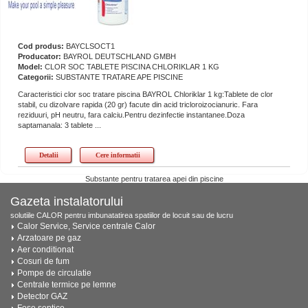
Cod produs:
BAYCLSOCT1
Producator:
BAYROL DEUTSCHLAND GMBH
Model:
CLOR SOC TABLETE PISCINA CHLORIKLAR 1 KG
Categorii:
SUBSTANTE TRATARE APE PISCINE
Caracteristici clor soc tratare piscina BAYROL Chloriklar 1 kg:Tablete de clor
stabil, cu dizolvare rapida (20 gr) facute din acid tricloroizocianuric. Fara
reziduuri, pH neutru, fara calciu.Pentru dezinfectie instantanee.Doza
saptamanala: 3 tablete ...
Detalii
Cere informatii
Substante pentru tratarea apei din piscine
Gazeta instalatorului
solutiile CALOR pentru imbunatatirea spatiilor de locuit sau de lucru
Calor Service, Service centrale Calor
Arzatoare pe gaz
Aer conditionat
Cosuri de fum
Pompe de circulatie
Centrale termice pe lemne
Detector GAZ
Fose septice