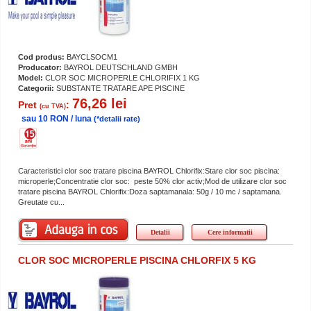
Cod produs:
BAYCLSOCM1
Producator:
BAYROL DEUTSCHLAND GMBH
Model:
CLOR SOC MICROPERLE CHLORIFIX 1 KG
Categorii:
SUBSTANTE TRATARE APE PISCINE
76,26 lei
Pret
:
(cu TVA)
sau 10 RON / luna
(*detalii rate)
Caracteristici clor soc tratare piscina BAYROL Chlorifix:Stare clor soc piscina:
microperle;Concentratie clor soc: peste 50% clor activ;Mod de utilizare clor soc
tratare piscina BAYROL Chlorifix:Doza saptamanala: 50g / 10 mc / saptamana.
Greutate cu...
Detalii
Cere informatii
CLOR SOC MICROPERLE PISCINA CHLORFIX 5 KG