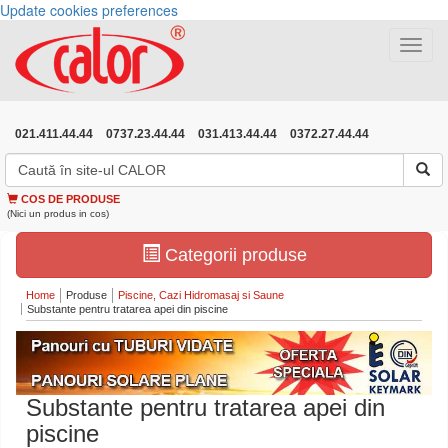
Update cookies preferences
Toggle
navigat
021.411.44.44
0737.23.44.44
031.413.44.44
0372.27.44.44
COS DE PRODUSE
(Nici un produs in cos)
Categorii produse
Home
Produse
Piscine, Cazi Hidromasaj si Saune
Substante pentru tratarea apei din piscine
Substante pentru tratarea apei din
piscine