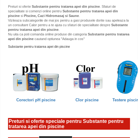
Preturi si oferte
Substante pentru tratarea apei din piscine
. Sfaturi de
specialitate si comenzi online pentru
Substante pentru tratarea apei din
piscine
si
Piscine, Cazi Hidromasaj si Saune
.
Viziteaza subcategoriile de mai jos pentru a gasi produsele dorite sau apeleaza la
un consultant Calor pentru a te ajuta cu sfaturi de specialitate despre
Substante
pentru tratarea apei din piscine
.
Nu uita ca poti comanda online produse din categoria
Substante pentru tratarea
apei din piscine
cautand optiunea "Adauga in cos"
Substante pentru tratarea apei din piscine
Corectori pH piscine
Clor piscine
Testere pisci
Preturi si oferte speciale pentru Substante pentru
tratarea apei din piscine