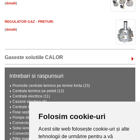
(
)
REGULATOR GAZ - PRETURI
(
)
Gaseste solutiile CALOR
Intrebari si raspunsuri
Promotie centrale termice pe lemne fonta (15)
Centrale termice pe peleti (12)
Centrale electrice (11)
Cazane electrice (6)
Centrale termice pe lemne cu gazeificare (6)
Fose septice ecologice (3)
Folosim cookie-uri
Pompe de caldura (3)
Convectoare electrice (2)
Sobe lemne (2)
Acest site web folosește cookie-uri și alte
Convectoare pe gaz (2)
tehnologii de urmărire pentru a vă
Filtre magnetice anticalcar (2)