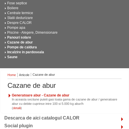
Fose septice
Boilere
Centrale termice
Statii dedurizare
Despre CALOR
Pompe apa
Piscine - Alegere, Dimensionare
Panouri solare
Cazane de abur
Pompe de caldura
Incalzire in pardoseala
Saune
Cazane de abur
Home
Articole
Cazane de abur
Generatoare abur - Cazane de abur
In aceasta sectiune puteti gasi toata gama de cazane de abur / generatoare
abur cu debite cuprinse intre 100 si 5.000 kg abur/h
(
)
Descarca de aici catalogul CALOR
Social plugin