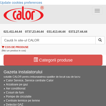
Update cookies preferences
Toggle
navigat
021.411.44.44
0737.23.44.44
031.413.44.44
0372.27.44.44
COS DE PRODUSE
(Nici un produs in cos)
Categorii produse
Gazeta instalatorului
solutiile CALOR pentru imbunatatirea spatiilor de locuit sau de lucru
Calor Service, Service centrale Calor
Arzatoare pe gaz
Aer conditionat
Cosuri de fum
Pompe de circulatie
Centrale termice pe lemne
Detector GAZ