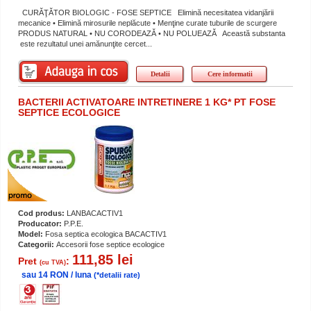
CURĂŢĂTOR BIOLOGIC - FOSE SEPTICE Elimină necesitatea vidanjării
mecanice • Elimină mirosurile neplăcute • Menţine curate tuburile de scurgere
PRODUS NATURAL • NU CORODEAZĂ • NU POLUEAZĂ Această substanta
este rezultatul unei amănunţite cercet...
Detalii
Cere informatii
BACTERII ACTIVATOARE INTRETINERE 1 KG* PT FOSE
SEPTICE ECOLOGICE
Cod produs:
LANBACACTIV1
Producator:
P.P.E.
Model:
Fosa septica ecologica BACACTIV1
Categorii:
Accesorii fose septice ecologice
111,85 lei
Pret
:
(cu TVA)
sau 14 RON / luna
(*detalii rate)