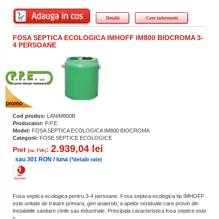
Detalii
Cere informatii
FOSA SEPTICA ECOLOGICA IMHOFF IM800 BIOCROMA 3-
4 PERSOANE
Cod produs:
LANIM800B
Producator:
P.P.E.
Model:
FOSA SEPTICA ECOLOGICA IM800 BIOCROMA
Categorii:
FOSE SEPTICE ECOLOGICE
2.939,04 lei
Pret
:
(cu TVA)
sau 301 RON / luna
(*detalii rate)
Fosa septica ecologica pentru 3-4 persoane. Fosa septica ecologica tip IMHOFF
este unitate de tratare primara, gen anaerob, a apelor reziduale care provin din
instalatiile sanitare civile sau industriale. Principala caracteristica fosa septice este
c...