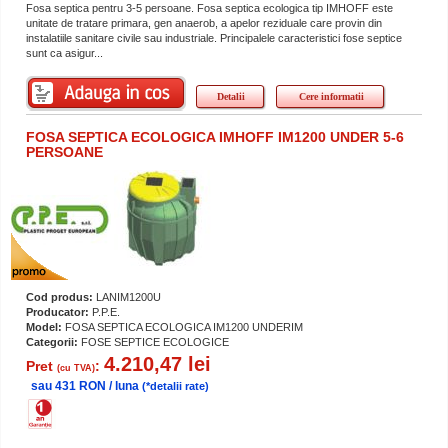
Fosa septica pentru 3-5 persoane. Fosa septica ecologica tip IMHOFF este
unitate de tratare primara, gen anaerob, a apelor reziduale care provin din
instalatiile sanitare civile sau industriale. Principalele caracteristici fose septice
sunt ca asigur...
Detalii
Cere informatii
FOSA SEPTICA ECOLOGICA IMHOFF IM1200 UNDER 5-6
PERSOANE
Cod produs:
LANIM1200U
Producator:
P.P.E.
Model:
FOSA SEPTICA ECOLOGICA IM1200 UNDERIM
Categorii:
FOSE SEPTICE ECOLOGICE
4.210,47 lei
Pret
:
(cu TVA)
sau 431 RON / luna
(*detalii rate)