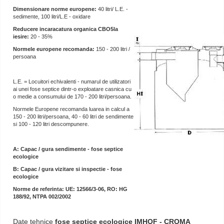
Dimensionare norme europene:
40 litri/ L.E. -
sedimente, 100 litri/L.E - oxidare
Reducere incaracatura organica CBO5la
iesire:
20 - 35%
Normele europene recomanda:
150 - 200 litri /
persoana
L.E. = Locuitori echivalenti - numarul de utilizatori
ai unei fose septice dintr-o exploatare casnica cu
o medie a consumului de 170 - 200 litri/persoana.
Normele Europene recomanda luarea in calcul a
150 - 200 litri/persoana, 40 - 60 litri de sendimente
si 100 - 120 litri descompunere.
A: Capac / gura sendimente - fose septice
ecologice
B: Capac / gura vizitare si inspectie - fose
ecologice
Norme de referinta: UE: 12566/3-06, RO: HG
188/92, NTPA 002/2002
Date tehnice
fose septice ecologice IMHOF - CROMA