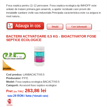
Fosa septica pentru 11-12 persoane. Fosa septica ecologica tip IMHOFF este
unitate de tratare primara,gen anaerob, a apelor reziduale care provin din
instalatiile sanitare civile sau industriale.Principala caracteristica este ca asigura in
mod natura...
Detalii
Cere informatii
BACTERII ACTIVATOARE 0,5 KG - BIOACTIVATOR FOSE
SEPTICE ECOLOGICE
Cod produs:
LANBACACTIV0.5
Producator:
P.P.E.
Model:
Fosa septica ecologica BACACTIV0.5
Categorii:
Accesorii fose septice ecologice
263,86 lei
Pret
:
(cu TVA)
sau 29 RON / luna
(*detalii rate)