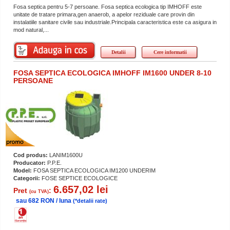
Fosa septica pentru 5-7 persoane. Fosa septica ecologica tip IMHOFF este
unitate de tratare primara,gen anaerob, a apelor reziduale care provin din
instalatiile sanitare civile sau industriale.Principala caracteristica este ca asigura in
mod natural,...
Detalii
Cere informatii
FOSA SEPTICA ECOLOGICA IMHOFF IM1600 UNDER 8-10
PERSOANE
Cod produs:
LANIM1600U
Producator:
P.P.E.
Model:
FOSA SEPTICA ECOLOGICA IM1200 UNDERIM
Categorii:
FOSE SEPTICE ECOLOGICE
6.657,02 lei
Pret
:
(cu TVA)
sau 682 RON / luna
(*detalii rate)