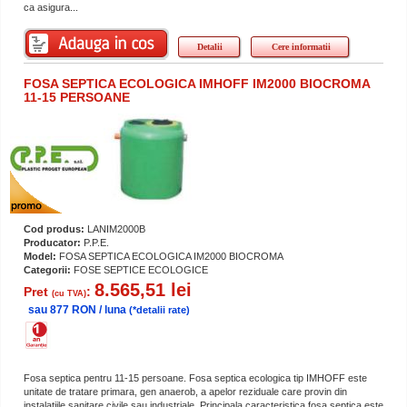
ca asigura...
Detalii
Cere informatii
FOSA SEPTICA ECOLOGICA IMHOFF IM2000 BIOCROMA
11-15 PERSOANE
Cod produs:
LANIM2000B
Producator:
P.P.E.
Model:
FOSA SEPTICA ECOLOGICA IM2000 BIOCROMA
Categorii:
FOSE SEPTICE ECOLOGICE
8.565,51 lei
Pret
:
(cu TVA)
sau 877 RON / luna
(*detalii rate)
Fosa septica pentru 11-15 persoane. Fosa septica ecologica tip IMHOFF este
unitate de tratare primara, gen anaerob, a apelor reziduale care provin din
instalatiile sanitare civile sau industriale. Principala caracteristica fosa septica este