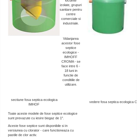
locuinte
izolate, grupuri
sanitare pentru
centre
comerciale si
industriale.
Vidanjarea
acestor fose
septice
ecologice -
IMHOFF
CROMA - se
face intre 6 -
18 luni in
functie de
conditiile de
utilizare.
sectiune fosa septica ecologica
vedere fosa septica ecologica
IMHOF
Toate aceste modele de fose septice ecologice
sunt prevazute cu iesire biogaz de 1".
Aceste fose septice sunt disponibile si in
versiunea cu clorator - care functioneaza cu
pastile de clor activ.