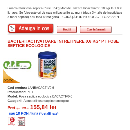
Bioactivatori fosa septica Cutie 0.5kg Mod de utilizare bioactivator: 100 gr la 1.000
litri apa. Se foloseste ori de cate ori bacteriile au murit (dupa 3-4 zile de inactivitate
a fosei septice) sau fosa a fost golita. CURĂŢĂTOR BIOLOGIC - FOSE SEPT...
Detalii
Cere informatii
BACTERII ACTIVATOARE INTRETINERE 0.6 KG* PT FOSE
SEPTICE ECOLOGICE
Cod produs:
LANBACACTIV0.6
Producator:
P.P.E.
Model:
Fosa septica ecologica BACACTIV0.6
Categorii:
Accesorii fose septice ecologice
155,84 lei
Pret
:
(cu TVA)
sau 18 RON / luna
(*detalii rate)