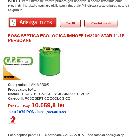
IMHOFF este unitate de tratare primara,gen anaerob, a apelor reziduale care
provin din instalatiile sanitare civile sau industriale.Principala caracteristica este ca
asigura in...
Detalii
Cere informatii
FOSA SEPTICA ECOLOGICA IMHOFF IM2200 STAR 11-15
PERSOANE
Cod produs:
LANIM2200S
Producator:
P.P.E.
Model:
FOSA SEPTICA ECOLOGICA IM2200 STARIM
Categorii:
FOSE SEPTICE ECOLOGICE
10.059,8 lei
Pret
:
(cu TVA)
sau 1030 RON / luna
(*detalii rate)
Fosa septica pentru 11-15 persoane CAROSABILA. Fosa septica ecologica tip