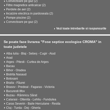
Convectoare pe gaz (2)
Filtre magnetice anticalcar (2)
Perdele de aer (2)
Incalzire electrica in pardoseala (2)
Pompe piscine (2)
Convectoare pe gaz (2)
Vezi toate intrebarile si raspunsurile
Se poate face livrarea "Fose septice ecologice CROMA" in
toate judetele
Alba Iulia - Blaj - Sebeș - Cugir - Aiud
Arad
Arges - Pitesti - Curtea de Arges
Bacau
Bihor - Oradea
Bistrita Nasaud
Botosani
Braila - Făurei
Brasov - Predeal - Fagaras - Victoria
Bucuresti Ilfov
Buzau - Râmnicu Sărat
Calarasi - Oltenita - Lehliu - Fundulea
Caras Severin - Baile Herculane - Resita
Cluj - Turda - Dej - Gherla