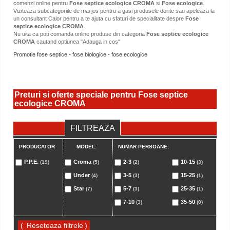
comenzi online pentru
Fose septice ecologice CROMA
si
Fose ecologice
.
Viziteaza subcategoriile de mai jos pentru a gasi produsele dorite sau apeleaza la
un consultant Calor pentru a te ajuta cu sfaturi de specialitate despre
Fose
septice ecologice CROMA
.
Nu uita ca poti comanda online produse din categoria
Fose septice ecologice
CROMA
cautand optiunea "Adauga in cos"
Promotie fose septice - fose biologice - fose ecologice
Preturi si oferte speciale pentru Fose septice
ecologice CROMA
FILTREAZA
PRODUCATOR
MODEL:
NUMAR PERSOANE:
P.P.E.
Croma
2-3
10-15
(19)
(5)
(2)
(3)
Under
3-5
15-25
(4)
(3)
(1)
Star
5-7
25-35
(7)
(3)
(1)
7-10
35-50
(3)
(0)
(
)