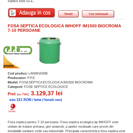
septice este ca a...
Detalii
Cere informatii
FOSA SEPTICA ECOLOGICA IMHOFF IM1500 BIOCROMA
7-10 PERSOANE
Cod produs:
LANIM1500B
Producator:
P.P.E.
Model:
FOSA SEPTICA ECOLOGICA IM1500 BIOCROMA
Categorii:
FOSE SEPTICE ECOLOGICE
3.129,37 lei
Pret
:
(cu TVA)
sau 321 RON / luna
(*detalii rate)
Fosa septica pentru 7-10 persoane. Fosa septica ecologica tip IMHOFF este
unitate de tratare primara, gen anaerob, a apelor reziduale care provin din
instalatiile sanitare civile sau industriale. Principala caracteristica fosa septica este