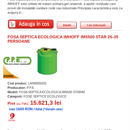
IMHOFF este unitate de tratare primara,gen anaerob, a apelor reziduale care
provin din instalatiile sanitare civile sau industriale.Principala caracteristica este ca
asigura in...
Detalii
Cere informatii
FOSA SEPTICA ECOLOGICA IMHOFF IM5500 STAR 26-35
PERSOANE
Cod produs:
LANIM5500S
Producator:
P.P.E.
Model:
FOSA SEPTICA ECOLOGICA IM5500 STARIM
Categorii:
FOSE SEPTICE ECOLOGICE
15.621,3 lei
Pret
:
(cu TVA)
sau 1600 RON / luna
(*detalii rate)