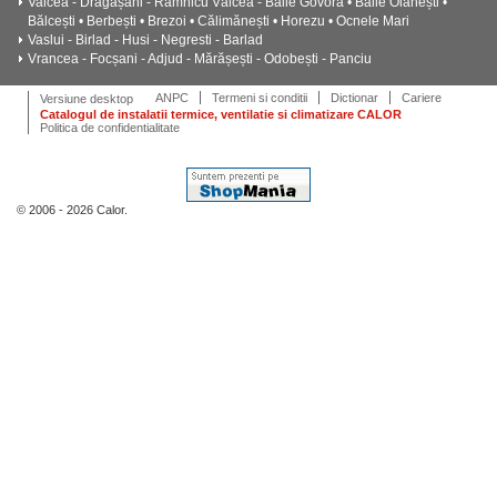
Valcea - Drăgășani - Râmnicu Vâlcea - Băile Govora • Băile Olănești •
Bălcești • Berbești • Brezoi • Călimănești • Horezu • Ocnele Mari
Vaslui - Birlad - Husi - Negresti - Barlad
Vrancea - Focșani - Adjud - Mărășești - Odobești - Panciu
ANPC
Termeni si conditii
Dictionar
Cariere
Versiune desktop
Catalogul de instalatii termice, ventilatie si climatizare CALOR
Politica de confidentialitate
© 2006 - 2026 Calor.