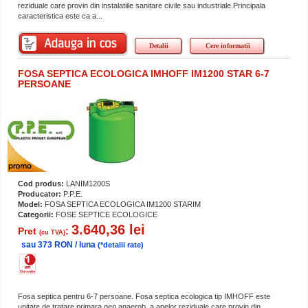
reziduale care provin din instalatiile sanitare civile sau industriale.Principala
caracteristica este ca a...
Detalii
Cere informatii
FOSA SEPTICA ECOLOGICA IMHOFF IM1200 STAR 6-7
PERSOANE
Cod produs:
LANIM1200S
Producator:
P.P.E.
Model:
FOSA SEPTICA ECOLOGICA IM1200 STARIM
Categorii:
FOSE SEPTICE ECOLOGICE
3.640,36 lei
Pret
:
(cu TVA)
sau 373 RON / luna
(*detalii rate)
Fosa septica pentru 6-7 persoane. Fosa septica ecologica tip IMHOFF este
unitate de tratare primara,gen anaerob, a apelor reziduale care provin din