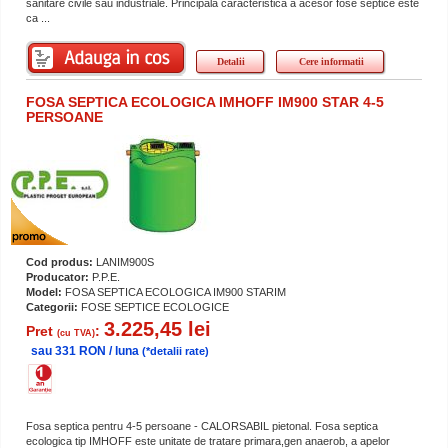
sanitare civile sau industriale. Principala caracteristica a acesor fose septice este
ca ...
Detalii
Cere informatii
FOSA SEPTICA ECOLOGICA IMHOFF IM900 STAR 4-5
PERSOANE
Cod produs:
LANIM900S
Producator:
P.P.E.
Model:
FOSA SEPTICA ECOLOGICA IM900 STARIM
Categorii:
FOSE SEPTICE ECOLOGICE
3.225,45 lei
Pret
:
(cu TVA)
sau 331 RON / luna
(*detalii rate)
Fosa septica pentru 4-5 persoane - CALORSABIL pietonal. Fosa septica
ecologica tip IMHOFF este unitate de tratare primara,gen anaerob, a apelor