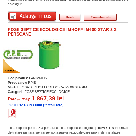
ca asigur...
Detalii
Cere informatii
FOSE SEPTICE ECOLOGICE IMHOFF IM600 STAR 2-3
PERSOANE
Cod produs:
LANIM600S
Producator:
P.P.E.
Model:
FOSA SEPTICA ECOLOGICA IM600 STARIM
Categorii:
FOSE SEPTICE ECOLOGICE
1.867,39 lei
Pret
:
(cu TVA)
sau 192 RON / luna
(*detalii rate)
Fose septice pentru 2-3 persoane.Fose septice ecologice tip IMHOFF sunt unitati
de tratare primara, gen anaerob, a apelor reziduale care provin din instalatiile