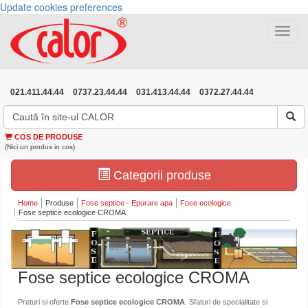
Update cookies preferences
Toggle
navigat
021.411.44.44
0737.23.44.44
031.413.44.44
0372.27.44.44
COS DE PRODUSE
(Nici un produs in cos)
Categorii produse
Home
Produse
Fose septice - Epurare apa
Fose ecologice
Fose septice ecologice CROMA
Fose septice ecologice CROMA
Preturi si oferte
Fose septice ecologice CROMA
. Sfaturi de specialitate si