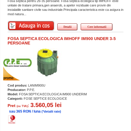
Fosa septica pentru 26-35 persoane. Fosa septica ecologica tip IMHOFF este
unitate de tratare primara,gen anaerob, a apelor reziduale care provin din
instalatiile sanitare civile sau industriale.Principala caracteristica este ca asigura in
mod natura...
Detalii
Cere informatii
FOSA SEPTICA ECOLOGICA IMHOFF IM900 UNDER 3-5
PERSOANE
Cod produs:
LANIM900U
Producator:
P.P.E.
Model:
FOSA SEPTICA ECOLOGICA IM900 UNDERIM
Categorii:
FOSE SEPTICE ECOLOGICE
3.560,05 lei
Pret
:
(cu TVA)
sau 365 RON / luna
(*detalii rate)