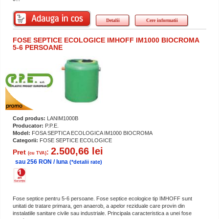
Detalii
Cere informatii
FOSE SEPTICE ECOLOGICE IMHOFF IM1000 BIOCROMA
5-6 PERSOANE
Cod produs:
LANIM1000B
Producator:
P.P.E.
Model:
FOSA SEPTICA ECOLOGICA IM1000 BIOCROMA
Categorii:
FOSE SEPTICE ECOLOGICE
2.500,66 lei
Pret
:
(cu TVA)
sau 256 RON / luna
(*detalii rate)
Fose septice pentru 5-6 persoane. Fose septice ecologice tip IMHOFF sunt
unitati de tratare primara, gen anaerob, a apelor reziduale care provin din
instalatiile sanitare civile sau industriale. Principala caracteristica a unei fose