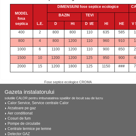
DIMENSIUNI fose septice ecologice
CA
MODEL
BAZIN
TEVI
fosa
septica
L.E.
D
Ht
D
I/E
HI
HE
V
400
2
800
800
110
635
585
800
4
800
1200
110
960
910
1000
6
1100
1200
110
900
850
1500
10
1200
1200
125
950
900
2000
15
1200
1800
125
1150
###
Fose septice ecologice CROMA
Gazeta instalatorului
solutiile CALOR pentru imbunatatirea spatiilor de locuit sau de lucru
Calor Service, Service centrale Calor
Arzatoare pe gaz
Aer conditionat
Cosuri de fum
Pompe de circulatie
Centrale termice pe lemne
Detector GAZ