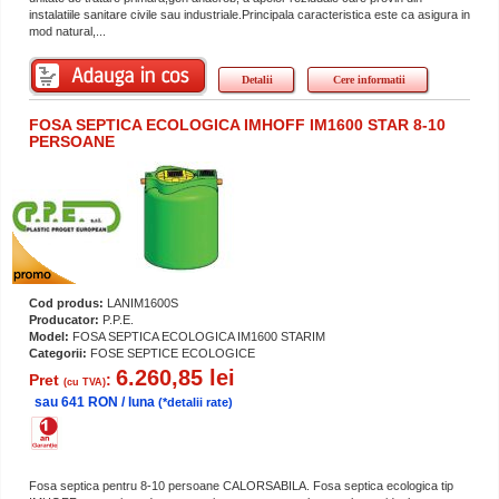
instalatiile sanitare civile sau industriale.Principala caracteristica este ca asigura in
mod natural,...
Detalii
Cere informatii
FOSA SEPTICA ECOLOGICA IMHOFF IM1600 STAR 8-10
PERSOANE
Cod produs:
LANIM1600S
Producator:
P.P.E.
Model:
FOSA SEPTICA ECOLOGICA IM1600 STARIM
Categorii:
FOSE SEPTICE ECOLOGICE
6.260,85 lei
Pret
:
(cu TVA)
sau 641 RON / luna
(*detalii rate)
Fosa septica pentru 8-10 persoane CALORSABILA. Fosa septica ecologica tip