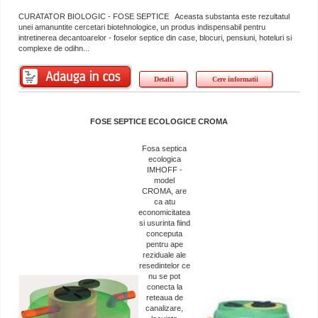
CURATATOR BIOLOGIC - FOSE SEPTICE Aceasta substanta este rezultatul
unei amanuntite cercetari biotehnologice, un produs indispensabil pentru
intretinerea decantoarelor - foselor septice din case, blocuri, pensiuni, hoteluri si
complexe de odihn...
Detalii
Cere informatii
FOSE SEPTICE ECOLOGICE CROMA
Fosa septica
ecologica
IMHOFF -
model
CROMA, are
ca atu
economicitatea
si usurinta fiind
conceputa
pentru ape
reziduale ale
resedintelor ce
nu se pot
conecta la
reteaua de
canalizare,