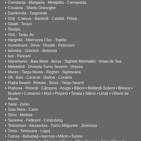
Constanta - Mangalia - Medgidia - Cernavoda
Covasna - Sfantu Gheorghe
Dambovita - Targoviste
Dolj - Craiova - Baolesti - Calafat - Filiasi
Galati - Tecuci
Giurgiu
Gorj - Targu Jiu
Harghita - Miercurea Ciuc - Toplita
Hunedoara - Deva - Orastie - Petrosani
Ialomita - Urziceni - Slobozia
Iasi - Pascani
Maramures - Baia Mare - Borșa - Sighetu Marmatiei - Viseu de Sus
Mehedinti - Drobeta-Turnu Severin - Orșova
Mures - Targu Mures - Reghin - Sighisoara
Olt - Bals - Caracal - Slatina - Corabia
Piatra Neamt - Roman - Bicaz - Targu Neamt
Prahova - Ploiesti - Câmpina - Azuga • Băicoi • Boldești-Scăeni • Breaza •
Bușteni • Comarnic • Mizil • Plopeni • Sinaia • Slănic • Urlați • Vălenii de
Munte
Salaj - Zalau
Satu Mare - Carei
Sibiu - Medias
Suceava - Falticeni - Cimpulung
Teleorman - Alexandria - Turnu Măgurele - Zimnicea -
Timis - Timisoara - Lugoj
Tulcea - Babadag • Isaccea • Măcin • Sulina