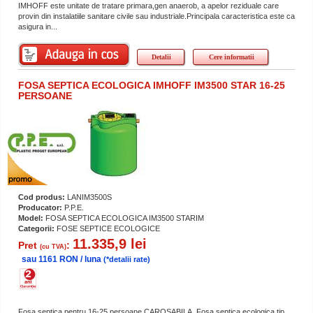
IMHOFF este unitate de tratare primara,gen anaerob, a apelor reziduale care
provin din instalatiile sanitare civile sau industriale.Principala caracteristica este ca
asigura in...
Detalii
Cere informatii
FOSA SEPTICA ECOLOGICA IMHOFF IM3500 STAR 16-25
PERSOANE
Cod produs:
LANIM3500S
Producator:
P.P.E.
Model:
FOSA SEPTICA ECOLOGICA IM3500 STARIM
Categorii:
FOSE SEPTICE ECOLOGICE
11.335,9 lei
Pret
:
(cu TVA)
sau 1161 RON / luna
(*detalii rate)
Fosa septica pentru 16-25 persoane CAROSABILA. Fosa septica ecologica tip