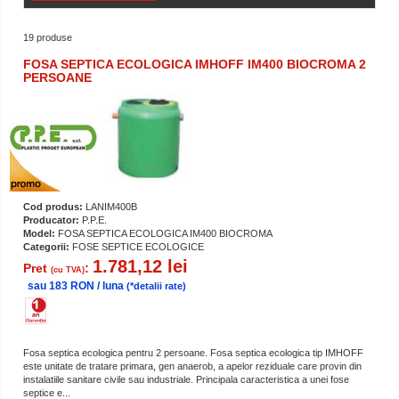
19 produse
FOSA SEPTICA ECOLOGICA IMHOFF IM400 BIOCROMA 2
PERSOANE
Cod produs:
LANIM400B
Producator:
P.P.E.
Model:
FOSA SEPTICA ECOLOGICA IM400 BIOCROMA
Categorii:
FOSE SEPTICE ECOLOGICE
1.781,12 lei
Pret
:
(cu TVA)
sau 183 RON / luna
(*detalii rate)
Fosa septica ecologica pentru 2 persoane. Fosa septica ecologica tip IMHOFF
este unitate de tratare primara, gen anaerob, a apelor reziduale care provin din
instalatiile sanitare civile sau industriale. Principala caracteristica a unei fose
septice e...