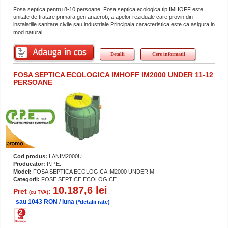
Fosa septica pentru 8-10 persoane. Fosa septica ecologica tip IMHOFF este
unitate de tratare primara,gen anaerob, a apelor reziduale care provin din
instalatiile sanitare civile sau industriale.Principala caracteristica este ca asigura in
mod natural...
Detalii
Cere informatii
FOSA SEPTICA ECOLOGICA IMHOFF IM2000 UNDER 11-12
PERSOANE
Cod produs:
LANIM2000U
Producator:
P.P.E.
Model:
FOSA SEPTICA ECOLOGICA IM2000 UNDERIM
Categorii:
FOSE SEPTICE ECOLOGICE
10.187,6 lei
Pret
:
(cu TVA)
sau 1043 RON / luna
(*detalii rate)