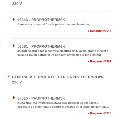
230 V
#6643 - PROPROTHERM6K
Care este consumul /ora la putere maxima, la minim,
+ Raspuns #6643
#6561 - PROPROTHERM6K
as dori sa aflu daca o centrala electrica de 6 kw imi poate incalzi o
casa de 150 m patrati si un consum estymati per luna (iarna)
+ Raspuns #6561
CENTRALA TERMICA ELECTRICA PROTHERM 9 kW,
230 V
#6315 - PROPROTHERM9K
Buna ziua. Ma intereseaza daca este necesar sa cer acordul
societatii de electricitate pentru montarea unei astfel de centrale...
+ Raspuns #6315