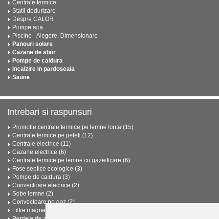
Centrale termice
Statii dedurizare
Despre CALOR
Pompe apa
Piscine - Alegere, Dimensionare
Panouri solare
Cazane de abur
Pompe de caldura
Incalzire in pardoseala
Saune
Intrebari si raspunsuri
Promotie centrale termice pe lemne fonta (15)
Centrale termice pe peleti (12)
Centrale electrice (11)
Cazane electrice (6)
Centrale termice pe lemne cu gazeificare (6)
Fose septice ecologice (3)
Pompe de caldura (3)
Convectoare electrice (2)
Sobe lemne (2)
Convectoare pe gaz (2)
Filtre magnetice anticalcar (2)
Perdele de aer (2)