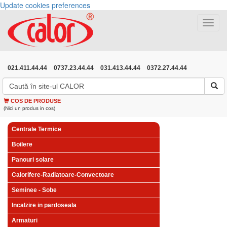
Update cookies preferences
Toggle
navigat
021.411.44.44
0737.23.44.44
031.413.44.44
0372.27.44.44
COS DE PRODUSE
(Nici un produs in cos)
Centrale Termice
Boilere
Panouri solare
Calorifere-Radiatoare-Convectoare
Seminee - Sobe
Incalzire in pardoseala
Armaturi