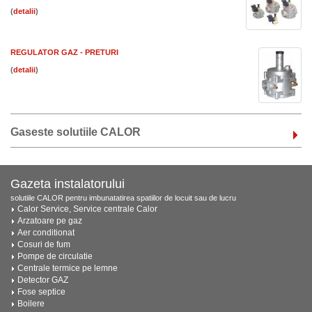
(
)
REGULATOR GAZ - PRETURI
(
)
Gaseste solutiile CALOR
Gazeta instalatorului
solutiile CALOR pentru imbunatatirea spatiilor de locuit sau de lucru
Calor Service, Service centrale Calor
Arzatoare pe gaz
Aer conditionat
Cosuri de fum
Pompe de circulatie
Centrale termice pe lemne
Detector GAZ
Fose septice
Boilere