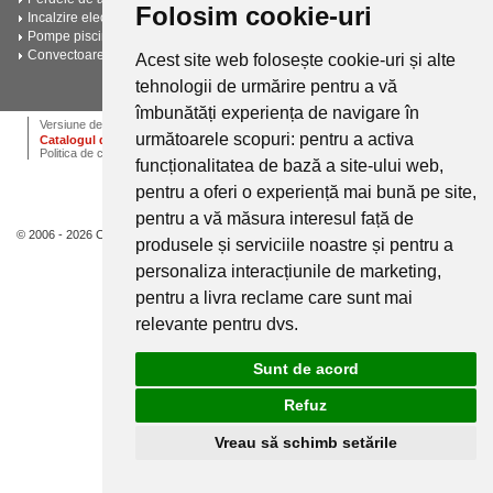
Folosim cookie-uri
Incalzire electrica in pardoseala (2)
Pompe piscine (2)
Convectoare pe gaz (2)
Acest site web folosește cookie-uri și alte
tehnologii de urmărire pentru a vă
Vezi toate intrebarile si raspunsurile
îmbunătăți experiența de navigare în
ANPC
Termeni si conditii
Dictionar
Cariere
Versiune desktop
următoarele scopuri:
pentru a activa
Catalogul de instalatii termice, ventilatie si climatizare CALOR
Politica de confidentialitate
funcționalitatea de bază a site-ului web
,
pentru a oferi o experiență mai bună pe site
,
pentru a vă măsura interesul față de
© 2006 - 2026 Calor.
produsele și serviciile noastre și pentru a
personaliza interacțiunile de marketing
,
pentru a livra reclame care sunt mai
relevante pentru dvs
.
Sunt de acord
Refuz
Vreau să schimb setările