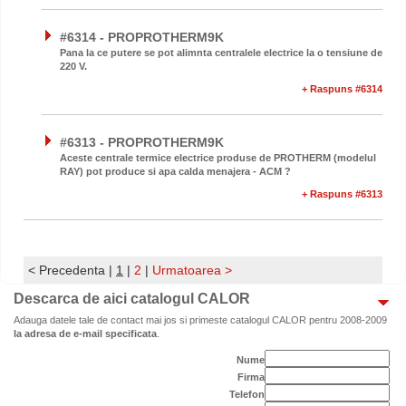
#6314 - PROPROTHERM9K
Pana la ce putere se pot alimnta centralele electrice la o tensiune de
220 V.
+ Raspuns #6314
#6313 - PROPROTHERM9K
Aceste centrale termice electrice produse de PROTHERM (modelul
RAY) pot produce si apa calda menajera - ACM ?
+ Raspuns #6313
< Precedenta
|
1
|
2
|
Urmatoarea >
Descarca de aici catalogul CALOR
Adauga datele tale de contact mai jos si primeste catalogul CALOR pentru 2008-2009
la adresa de e-mail specificata
.
Nume
Firma
Telefon