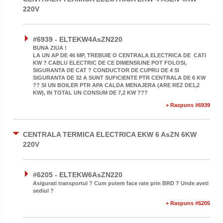
220V
#6939 - ELTEKW4AsZN220
BUNA ZIUA !
LA UN AP DE 46 MP, TREBUIE O CENTRALA ELECTRICA DE CATI
KW ? CABLU ELECTRIC DE CE DIMENSIUNE POT FOLOSI,
SIGURANTA DE CAT ? CONDUCTOR DE CUPRU DE 4 SI
SIGURANTA DE 32 A SUNT SUFICIENTE PTR CENTRALA DE 6 KW
?? SI UN BOILER PTR APA CALDA MENAJERA (ARE REZ DE1,2
KW), IN TOTAL UN CONSUM DE 7,2 KW ???
+ Raspuns #6939
CENTRALA TERMICA ELECTRICA EKW 6 AsZN 6KW
220V
#6205 - ELTEKW6AsZN220
Asigurati transportul ? Cum putem face rate prin BRD ? Unde aveti
sediul ?
+ Raspuns #6205