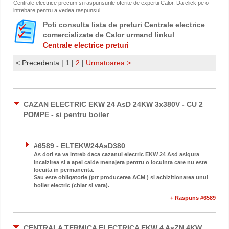
Centrale electrice precum si raspunsurile oferite de expertii Calor. Da click pe o
intrebare pentru a vedea raspunsul.
Poti consulta lista de preturi Centrale electrice
comercializate de Calor urmand linkul
Centrale electrice preturi
< Precedenta
|
1
|
2
|
Urmatoarea >
CAZAN ELECTRIC EKW 24 AsD 24KW 3x380V - CU 2
POMPE - si pentru boiler
#6589 - ELTEKW24AsD380
As dori sa va intreb daca cazanul electric EKW 24 Asd asigura
incalzirea si a apei calde menajera pentru o locuinta care nu este
locuita in permanenta.
Sau este obligatorie (ptr producerea ACM ) si achizitionarea unui
boiler electric (chiar si vara).
+ Raspuns #6589
CENTRALA TERMICA ELECTRICA EKW 4 AsZN 4KW