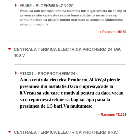
#5459 - ELTEKW6AsZN220
Vreau sa pun centrala termica electrica intr o garsoniera de 40 mp si
as vrea sa stiu care este cea mai buna solutie ca nu as vrea sa
consume mult sa platesc curent mai mult ca asociatia Multumesc
astept un raspuns
+ Raspuns #5459
CENTRALA TERMICA ELECTRICA PROTHERM 24 kW,
400 V
#11321 - PROPROTHERM24k
Am o centrala electrica Protherm 24 kW,si pierde
presiunea din instalatie.Daca o opresc,scade la
0.Vreau sa stiu care e motivul,pentru ca daca vreau
sa o repornesc,trebuie sa bag iar apa pana la
presiunea de 1,5 bari.Va multumesc
+ Raspuns #11321
CENTRALA TERMICA ELECTRICA PROTHERM 6 kW,