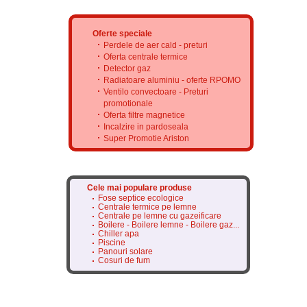
Oferte speciale
Perdele de aer cald - preturi
Oferta centrale termice
Detector gaz
Radiatoare aluminiu - oferte RPOMO
Ventilo convectoare - Preturi
promotionale
Oferta filtre magnetice
Incalzire in pardoseala
Super Promotie Ariston
Cele mai populare produse
Fose septice ecologice
Centrale termice pe lemne
Centrale pe lemne cu gazeificare
Boilere - Boilere lemne - Boilere gaz...
Chiller apa
Piscine
Panouri solare
Cosuri de fum