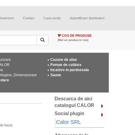
Showroom
Contact
Casa verde
Autentificare distribuitori
COS DE PRODUSE
(Nici un produs in cos)
urizare
Cazane de abur
CALOR
Pompe de caldura
pa
Incalzire in pardoseala
 Alegere, Dimensionare
Saune
solare
Descarca de aici
catalogul CALOR
Social plugin
Calor SRL
de baza)