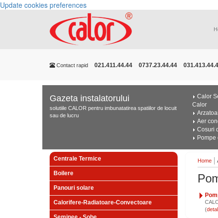
Update cookies preferences
H
021.411.44.44
0737.23.44.44
031.413.44.
Contact rapid
Calor Se
Gazeta instalatorului
Calor
solutiile CALOR pentru imbunatatirea spatiilor de locuit
Arzatoa
sau de lucru
Aer con
Cosuri 
Pompe d
Centrale Termice
Home
Boilere
Pom
Panouri solare
Pomp
Calorifere-Radiatoare-Convectoare
CALOR
(
Seminee - Sobe