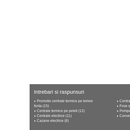
Intrebari si raspunsuri
Promotie centrale termice pe lemne
Centra
fonta (15)
Fose s
Centrale termice pe peleti (12)
Pompe 
Centrale electrice (11)
Convec
Cazane electrice (6)