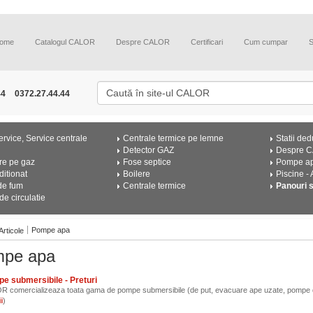
ome
Catalogul CALOR
Despre CALOR
Certificari
Cum cumpar
44
0372.27.44.44
rvice, Service centrale
Centrale termice pe lemne
Statii ded
Detector GAZ
Despre 
re pe gaz
Fose septice
Pompe a
ditionat
Boilere
Piscine -
de fum
Centrale termice
Panouri 
e circulatie
Pompe apa
Articole
pe apa
e submersibile - Preturi
 comercializeaza toata gama de pompe submersibile (de put, evacuare ape uzate, pompe 
)