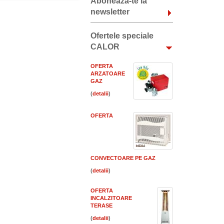
Aboneaza-te la
newsletter
Ofertele speciale
CALOR
OFERTA
ARZATOARE
GAZ
(
)
OFERTA
CONVECTOARE PE GAZ
(
)
OFERTA
INCALZITOARE
TERASE
(
)