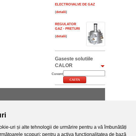
ELECTROVALVE DE GAZ
(
)
REGULATOR
GAZ - PRETURI
(
)
Gaseste solutiile
CALOR
Cuvant
Incalzire electrica in pardoseala (2)
Pompe piscine (2)
ri
Convectoare pe gaz (2)
kie-uri și alte tehnologii de urmărire pentru a vă îmbunătăți
următoarele scopuri:
pentru a activa funcționalitatea de bază
Vezi toate intrebarile si raspunsurile