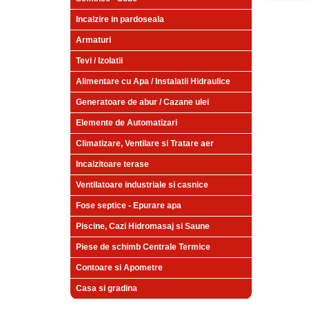
Incalzire in pardoseala
Armaturi
Tevi / Izolatii
Alimentare cu Apa / Instalatii Hidraulice
Generatoare de abur / Cazane ulei
Elemente de Automatizari
Climatizare, Ventilare si Tratare aer
Incalzitoare terase
Ventilatoare industriale si casnice
Fose septice - Epurare apa
Piscine, Cazi Hidromasaj si Saune
Piese de schimb Centrale Termice
Contoare si Apometre
Casa si gradina