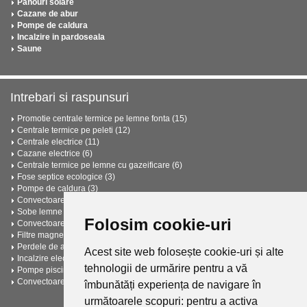
Panouri solare
Cazane de abur
Pompe de caldura
Incalzire in pardoseala
Saune
Intrebari si raspunsuri
Promotie centrale termice pe lemne fonta (15)
Centrale termice pe peleti (12)
Centrale electrice (11)
Cazane electrice (6)
Centrale termice pe lemne cu gazeificare (6)
Fose septice ecologice (3)
Pompe de caldura (3)
Convectoare electrice (2)
Sobe lemne (2)
Folosim cookie-uri
Convectoare pe gaz (2)
Filtre magnetice anticalcar (2)
Perdele de aer (2)
Acest site web folosește cookie-uri și alte
Incalzire electrica in pardoseala (2)
tehnologii de urmărire pentru a vă
Pompe piscine (2)
Convectoare pe gaz (2)
îmbunătăți experiența de navigare în
următoarele scopuri:
Vezi toate intrebarile si raspunsurile
pentru a activa