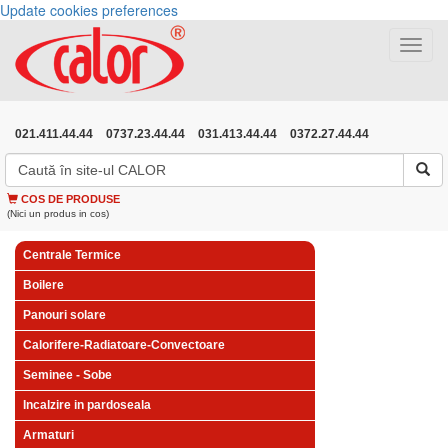
Update cookies preferences
Toggle
navigat
021.411.44.44
0737.23.44.44
031.413.44.44
0372.27.44.44
COS DE PRODUSE
(Nici un produs in cos)
Centrale Termice
Boilere
Panouri solare
Calorifere-Radiatoare-Convectoare
Seminee - Sobe
Incalzire in pardoseala
Armaturi