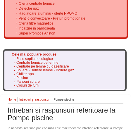
Oferta centrale termice
Detector gaz
Radiatoare aluminiu - oferte RPOMO
Ventilo convectoare - Preturi promotionale
Oferta filtre magnetice
Incalzire in pardoseala
Super Promotie Ariston
Cele mai populare produse
Fose septice ecologice
Centrale termice pe lemne
Centrale pe lemne cu gazeificare
Boilere - Boilere lemne - Boilere gaz...
Chiller apa
Piscine
Panouri solare
Cosuri de fum
Home
Intrebari şi raspunsuri
Pompe piscine
Intrebari si raspunsuri referitoare la
Pompe piscine
In aceasta sectiune poti consulta cele mai frecvente intrebari referitoare la Pompe