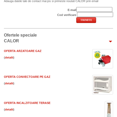
Adauga datele tale de contact mai jos si primeste noutati CALOR prin email
E-mail
Cod verificare
Ofertele speciale
CALOR
OFERTA ARZATOARE GAZ
(
)
OFERTA CONVECTOARE PE GAZ
(
)
OFERTA INCALZITOARE TERASE
(
)