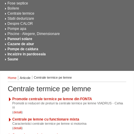
Fose septice
Boilere
Centrale termice
Statii dedurizare
Despre CALOR
Pompe apa
Piscine - Alegere, Dimensionare
Panouri solare
Cazane de abur
Pompe de caldura
Incalzire in pardoseala
Saune
Centrale termice pe lemne
Home
Articole
Centrale termice pe lemne
Promotie centrale termice pe lemne din FONTA
Promotii si reduceri de preturi la centrale termice pe lemne VIADRUS - Cehia
!!!
(
)
Centrale pe lemne cu functionare mixta
Caracteristici centrale termice pe lemne si motorina
(
)