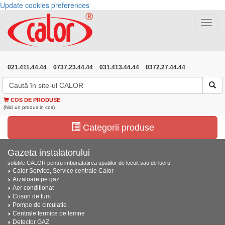
Update cookies preferences
Toggle
navigat
021.411.44.44
0737.23.44.44
031.413.44.44
0372.27.44.44
COS DE PRODUSE
(Nici un produs in cos)
Categorii produse
Gazeta instalatorului
solutiile CALOR pentru imbunatatirea spatiilor de locuit sau de lucru
Calor Service, Service centrale Calor
Arzatoare pe gaz
Aer conditionat
Cosuri de fum
Pompe de circulatie
Centrale termice pe lemne
Detector GAZ