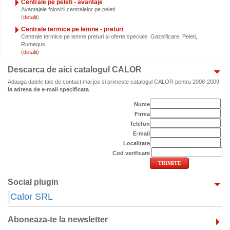
Centrale pe peleti - avantaje
Avantajele folosirii centralelor pe peleti
(
)
Centrale termice pe lemne - preturi
Centrale termice pe lemne preturi si oferte speciale. Gazeificare, Peleti,
Rumegus
(
)
Descarca de aici catalogul CALOR
Adauga datele tale de contact mai jos si primeste catalogul CALOR pentru 2008-2009
la adresa de e-mail specificata
.
Nume
Firma
Telefon
E-mail
Localitate
Cod verificare
Social plugin
Calor SRL
Aboneaza-te la newsletter