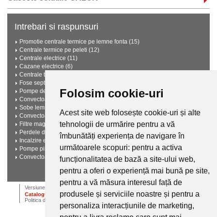
Intrebari si raspunsuri
Promotie centrale termice pe lemne fonta (15)
Centrale termice pe peleti (12)
Centrale electrice (11)
Cazane electrice (6)
Centrale termice pe lemne cu gazeificare (6)
Fose septice ecologice (3)
Folosim cookie-uri
Pompe de caldura (3)
Convectoare electrice (2)
Sobe lemne (2)
Acest site web folosește cookie-uri și alte
Convectoare pe gaz (2)
tehnologii de urmărire pentru a vă
Filtre magnetice anticalcar (2)
Perdele de aer (2)
îmbunătăți experiența de navigare în
Incalzire electrica in pardoseala (2)
următoarele scopuri:
pentru a activa
Pompe piscine (2)
Convectoare pe gaz (2)
funcționalitatea de bază a site-ului web
,
pentru a oferi o experiență mai bună pe site
Vezi toate intrebarile si raspunsurile
,
pentru a vă măsura interesul față de
ANPC
Termeni si conditii
Dictionar
Cariere
Versiune desktop
produsele și serviciile noastre și pentru a
Catalogul de instalatii termice, ventilatie si climatizare CALOR
Politica de confidentialitate
personaliza interacțiunile de marketing
,