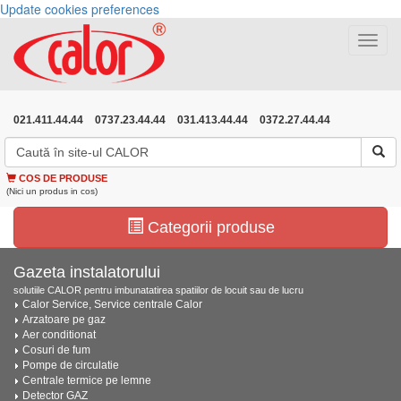
Update cookies preferences
Toggle
navigat
021.411.44.44
0737.23.44.44
031.413.44.44
0372.27.44.44
COS DE PRODUSE
(Nici un produs in cos)
Categorii produse
Gazeta instalatorului
solutiile CALOR pentru imbunatatirea spatiilor de locuit sau de lucru
Calor Service, Service centrale Calor
Arzatoare pe gaz
Aer conditionat
Cosuri de fum
Pompe de circulatie
Centrale termice pe lemne
Detector GAZ