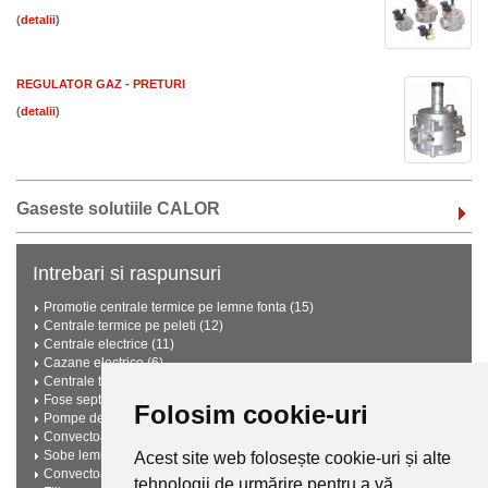
(
)
REGULATOR GAZ - PRETURI
(
)
Gaseste solutiile CALOR
Intrebari si raspunsuri
Promotie centrale termice pe lemne fonta (15)
Centrale termice pe peleti (12)
Centrale electrice (11)
Cazane electrice (6)
Centrale termice pe lemne cu gazeificare (6)
Fose septice ecologice (3)
Folosim cookie-uri
Pompe de caldura (3)
Convectoare electrice (2)
Sobe lemne (2)
Acest site web folosește cookie-uri și alte
Convectoare pe gaz (2)
tehnologii de urmărire pentru a vă