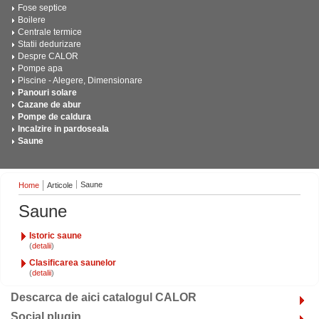
Fose septice
Boilere
Centrale termice
Statii dedurizare
Despre CALOR
Pompe apa
Piscine - Alegere, Dimensionare
Panouri solare
Cazane de abur
Pompe de caldura
Incalzire in pardoseala
Saune
Saune
Home
Articole
Saune
Istoric saune
(
)
Clasificarea saunelor
(
)
Descarca de aici catalogul CALOR
Social plugin