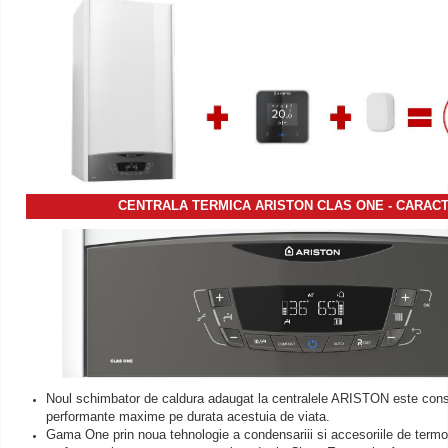
CENTRALA TERMICA ARISTON CLAS ONE - CARACT
Noul schimbator de caldura adaugat la centralele ARISTON este const
performante maxime pe durata acestuia de viata.
Gama One prin noua tehnologie a condensariii si accesoriile de termore