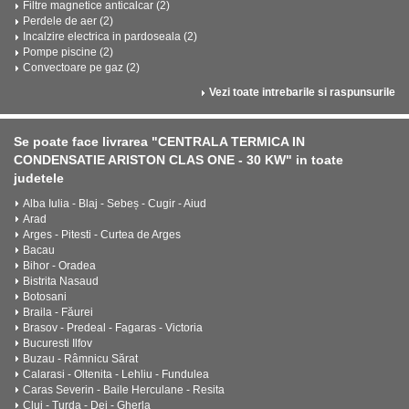
Filtre magnetice anticalcar (2)
Perdele de aer (2)
Incalzire electrica in pardoseala (2)
Pompe piscine (2)
Convectoare pe gaz (2)
Vezi toate intrebarile si raspunsurile
Se poate face livrarea "CENTRALA TERMICA IN
CONDENSATIE ARISTON CLAS ONE - 30 KW" in toate
judetele
Alba Iulia - Blaj - Sebeș - Cugir - Aiud
Arad
Arges - Pitesti - Curtea de Arges
Bacau
Bihor - Oradea
Bistrita Nasaud
Botosani
Braila - Făurei
Brasov - Predeal - Fagaras - Victoria
Bucuresti Ilfov
Buzau - Râmnicu Sărat
Calarasi - Oltenita - Lehliu - Fundulea
Caras Severin - Baile Herculane - Resita
Cluj - Turda - Dej - Gherla