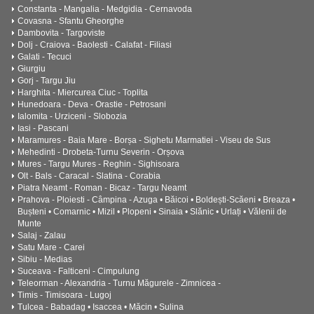
Constanta - Mangalia - Medgidia - Cernavoda
Covasna - Sfantu Gheorghe
Dambovita - Targoviste
Dolj - Craiova - Baolesti - Calafat - Filiasi
Galati - Tecuci
Giurgiu
Gorj - Targu Jiu
Harghita - Miercurea Ciuc - Toplita
Hunedoara - Deva - Orastie - Petrosani
Ialomita - Urziceni - Slobozia
Iasi - Pascani
Maramures - Baia Mare - Borșa - Sighetu Marmatiei - Viseu de Sus
Mehedinti - Drobeta-Turnu Severin - Orșova
Mures - Targu Mures - Reghin - Sighisoara
Olt - Bals - Caracal - Slatina - Corabia
Piatra Neamt - Roman - Bicaz - Targu Neamt
Prahova - Ploiesti - Câmpina - Azuga • Băicoi • Boldești-Scăeni • Breaza •
Bușteni • Comarnic • Mizil • Plopeni • Sinaia • Slănic • Urlați • Vălenii de
Munte
Salaj - Zalau
Satu Mare - Carei
Sibiu - Medias
Suceava - Falticeni - Cimpulung
Teleorman - Alexandria - Turnu Măgurele - Zimnicea -
Timis - Timisoara - Lugoj
Tulcea - Babadag • Isaccea • Măcin • Sulina