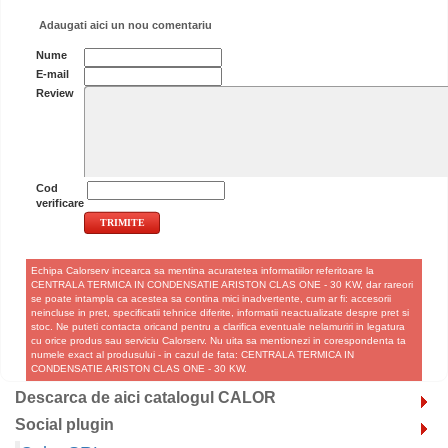
Adaugati aici un nou comentariu
Nume
E-mail
Review
Cod
verificare
Echipa Calorserv incearca sa mentina acuratetea informatiilor referitoare la
CENTRALA TERMICA IN CONDENSATIE ARISTON CLAS ONE - 30 KW, dar rareori
se poate intampla ca acestea sa contina mici inadvertente, cum ar fi: accesorii
neincluse in pret, specificatii tehnice diferite, informatii neactualizate despre pret si
stoc. Ne puteti contacta oricand pentru a clarifica eventuale nelamuriri in legatura
cu orice produs sau serviciu Calorserv. Nu uita sa mentionezi in corespondenta ta
numele exact al produsului - in cazul de fata: CENTRALA TERMICA IN
CONDENSATIE ARISTON CLAS ONE - 30 KW.
Descarca de aici catalogul CALOR
Social plugin