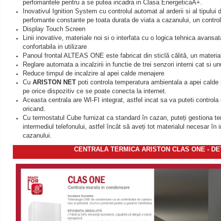
perfomantele pentru a se putea incadra in Clasa EnergeticaA+.
Inovativul Ignition System cu controlul automat al arderii si al tipulu
perfomante constante pe toata durata de viata a cazanului, un control 
Display Touch Screen
Linii inovative, materiale noi si o interfata cu o logica tehnica avansa
confortabila in utilizare
Panoul frontal ALTEAS ONE este fabricat din sticlă călită, un material
Reglare automata a incalzirii in functie de trei senzori interni cat si un
Reduce timpul de incalzire al apei calde menajere
Cu
ARISTON NET
poti controla temperatura ambientala a apei calde
pe orice dispozitiv ce se poate conecta la internet.
Aceasta centrala are WI-FI integrat, astfel incat sa va puteti controla
oricand.
Cu termostatul Cube furnizat ca standard în cazan, puteți gestiona t
intermediul telefonului, astfel încât să aveți tot materialul necesar în i
cazanului.
CENTRALA TERMICA ARISTON CLAS ONE - DET