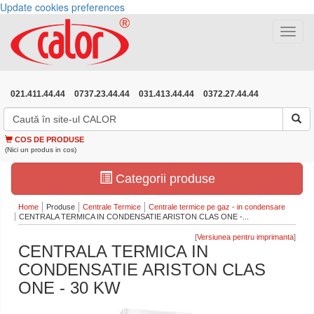
Update cookies preferences
Toggle
navigat
021.411.44.44
0737.23.44.44
031.413.44.44
0372.27.44.44
COS DE PRODUSE
(Nici un produs in cos)
Categorii produse
Home
Produse
Centrale Termice
Centrale termice pe gaz - in condensare
CENTRALA TERMICA IN CONDENSATIE ARISTON CLAS ONE -...
[
]
CENTRALA TERMICA IN
CONDENSATIE ARISTON CLAS
ONE - 30 KW