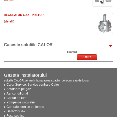
REGULATOR GAZ - PRETURI
(
)
Gaseste solutiile CALOR
Cuvant
Gazeta instalatorului
solutiile CALOR pentru imbunatatirea spatiilor de locuit sau de lucru
Calor Service, Service centrale Calor
Arzatoare pe gaz
Aer conditionat
Cosuri de fum
Pompe de circulatie
Centrale termice pe lemne
Detector GAZ
Fose septice