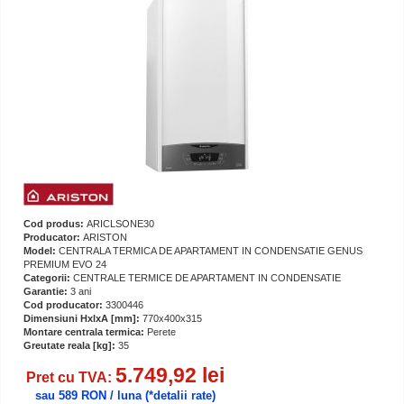
Cod produs:
ARICLSONE30
Producator:
ARISTON
Model:
CENTRALA TERMICA DE APARTAMENT IN CONDENSATIE GENUS
PREMIUM EVO 24
Categorii:
CENTRALE TERMICE DE APARTAMENT IN CONDENSATIE
Garantie:
3 ani
Cod producator:
3300446
Dimensiuni HxlxA [mm]:
770x400x315
Montare centrala termica:
Perete
Greutate reala [kg]:
35
5.749,92 lei
Pret cu TVA:
sau 589 RON / luna
(*detalii rate)