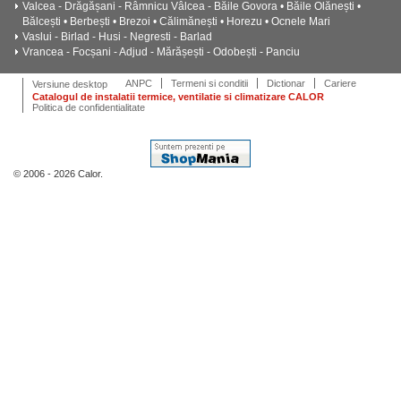
Valcea - Drăgășani - Râmnicu Vâlcea - Băile Govora • Băile Olănești •
Bălcești • Berbești • Brezoi • Călimănești • Horezu • Ocnele Mari
Vaslui - Birlad - Husi - Negresti - Barlad
Vrancea - Focșani - Adjud - Mărășești - Odobești - Panciu
ANPC
Termeni si conditii
Dictionar
Cariere
Versiune desktop
Catalogul de instalatii termice, ventilatie si climatizare CALOR
Politica de confidentialitate
© 2006 - 2026 Calor.