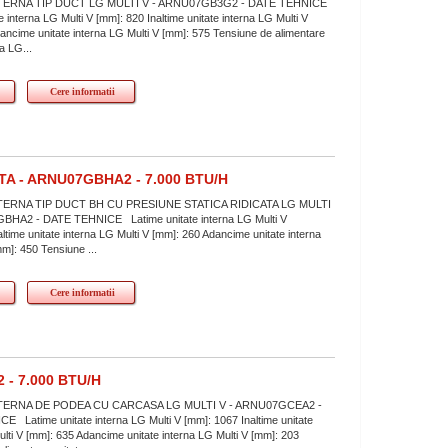
TERNA TIP DUCT LG MULTI V - ARNU07GB3G2 - DATE TEHNICE
e interna LG Multi V [mm]: 820 Inaltime unitate interna LG Multi V
ancime unitate interna LG Multi V [mm]: 575 Tensiune de alimentare
na LG...
Cere informatii
TA - ARNU07GBHA2 - 7.000 BTU/H
TERNA TIP DUCT BH CU PRESIUNE STATICA RIDICATA LG MULTI
BHA2 - DATE TEHNICE Latime unitate interna LG Multi V
ltime unitate interna LG Multi V [mm]: 260 Adancime unitate interna
mm]: 450 Tensiune ...
Cere informatii
- 7.000 BTU/H
TERNA DE PODEA CU CARCASA LG MULTI V - ARNU07GCEA2 -
 Latime unitate interna LG Multi V [mm]: 1067 Inaltime unitate
ulti V [mm]: 635 Adancime unitate interna LG Multi V [mm]: 203