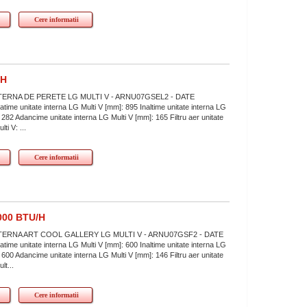
Cere informatii
/H
TERNA DE PERETE LG MULTI V - ARNU07GSEL2 - DATE
me unitate interna LG Multi V [mm]: 895 Inaltime unitate interna LG
 282 Adancime unitate interna LG Multi V [mm]: 165 Filtru aer unitate
ti V: ...
Cere informatii
000 BTU/H
TERNA ART COOL GALLERY LG MULTI V - ARNU07GSF2 - DATE
me unitate interna LG Multi V [mm]: 600 Inaltime unitate interna LG
 600 Adancime unitate interna LG Multi V [mm]: 146 Filtru aer unitate
lt...
Cere informatii