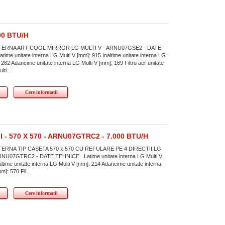
00 BTU/H
TERNA ART COOL MIRROR LG MULTI V - ARNU07GSE2 - DATE
me unitate interna LG Multi V [mm]: 915 Inaltime unitate interna LG
 282 Adancime unitate interna LG Multi V [mm]: 169 Filtru aer unitate
ti...
Cere informatii
- 570 X 570 - ARNU07GTRC2 - 7.000 BTU/H
TERNA TIP CASETA 570 x 570 CU REFULARE PE 4 DIRECTII LG
RNU07GTRC2 - DATE TEHNICE Latime unitate interna LG Multi V
ltime unitate interna LG Multi V [mm]: 214 Adancime unitate interna
m]: 570 Fil...
Cere informatii