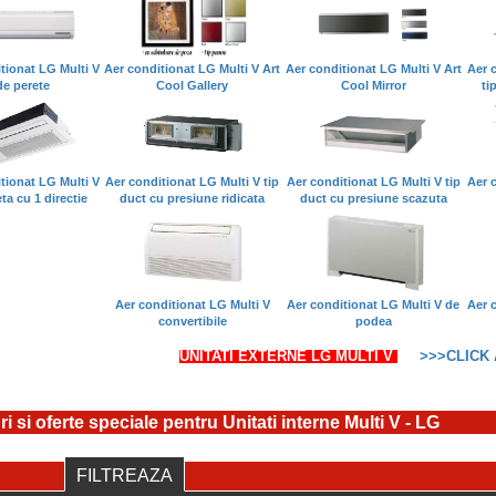
tionat LG Multi V
Aer conditionat LG Multi V Art
Aer conditionat LG Multi V Art
Aer 
de perete
Cool Gallery
Cool Mirror
ti
tionat LG Multi V
Aer conditionat LG Multi V tip
Aer conditionat LG Multi V tip
Aer 
eta cu 1 directie
duct cu presiune ridicata
duct cu presiune scazuta
Aer conditionat LG Multi V
Aer conditionat LG Multi V de
Aer 
convertibile
podea
UNITATI EXTERNE LG MULTI V
>>>CLICK 
ri si oferte speciale pentru Unitati interne Multi V - LG
FILTREAZA