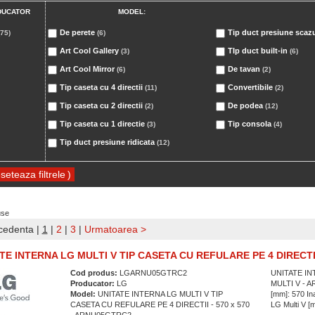
DUCATOR
MODEL:
De perete
Tip duct presiune scaz
(75)
(6)
Art Cool Gallery
TIp duct built-in
(3)
(6)
Art Cool Mirror
De tavan
(6)
(2)
Tip caseta cu 4 directii
Convertibile
(11)
(2)
Tip caseta cu 2 directii
De podea
(2)
(12)
Tip caseta cu 1 directie
Tip consola
(3)
(4)
Tip duct presiune ridicata
(12)
)
use
cedenta
|
1
|
2
|
3
|
Urmatoarea >
TE INTERNA LG MULTI V TIP CASETA CU REFULARE PE 4 DIRECTII 
Cod produs:
LGARNU05GTRC2
UNITATE IN
Producator:
LG
MULTI V - A
Model:
UNITATE INTERNA LG MULTI V TIP
[mm]: 570 Ina
CASETA CU REFULARE PE 4 DIRECTII - 570 x 570
LG Multi V [m