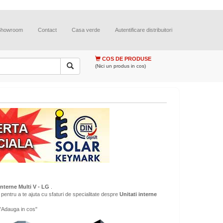
Showroom
Contact
Casa verde
Autentificare distribuitori
COS DE PRODUSE
(Nici un produs in cos)
interne Multi V - LG
.
pentru a te ajuta cu sfaturi de specialitate despre
Unitati interne
"Adauga in cos"