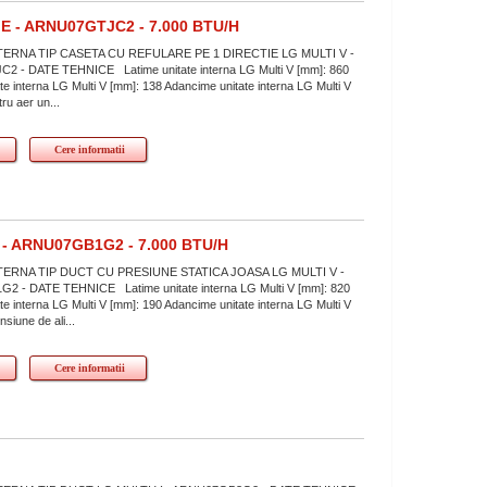
E - ARNU07GTJC2 - 7.000 BTU/H
TERNA TIP CASETA CU REFULARE PE 1 DIRECTIE LG MULTI V -
 - DATE TEHNICE Latime unitate interna LG Multi V [mm]: 860
ate interna LG Multi V [mm]: 138 Adancime unitate interna LG Multi V
tru aer un...
Cere informatii
- ARNU07GB1G2 - 7.000 BTU/H
TERNA TIP DUCT CU PRESIUNE STATICA JOASA LG MULTI V -
 - DATE TEHNICE Latime unitate interna LG Multi V [mm]: 820
ate interna LG Multi V [mm]: 190 Adancime unitate interna LG Multi V
siune de ali...
Cere informatii