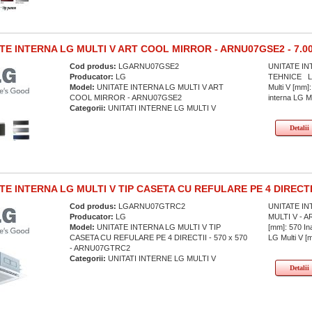
TE INTERNA LG MULTI V ART COOL MIRROR - ARNU07GSE2 - 7.0
Cod produs:
LGARNU07GSE2
UNITATE IN
Producator:
LG
TEHNICE Lati
Model:
UNITATE INTERNA LG MULTI V ART
Multi V [mm]:
COOL MIRROR - ARNU07GSE2
interna LG Mul
Categorii:
UNITATI INTERNE LG MULTI V
Detalii
TE INTERNA LG MULTI V TIP CASETA CU REFULARE PE 4 DIRECTII 
Cod produs:
LGARNU07GTRC2
UNITATE IN
Producator:
LG
MULTI V - A
Model:
UNITATE INTERNA LG MULTI V TIP
[mm]: 570 Ina
CASETA CU REFULARE PE 4 DIRECTII - 570 x 570
LG Multi V [m
- ARNU07GTRC2
Categorii:
UNITATI INTERNE LG MULTI V
Detalii