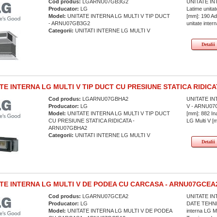
Cod produs:
LGARNU07GB3G2
UNITATE IN
Producator:
LG
Latime unitat
Model:
UNITATE INTERNA LG MULTI V TIP DUCT
[mm]: 190 Ad
- ARNU07GB3G2
unitate inter
Categorii:
UNITATI INTERNE LG MULTI V
Detalii
TE INTERNA LG MULTI V TIP DUCT CU PRESIUNE STATICA RIDICA
Cod produs:
LGARNU07GBHA2
UNITATE IN
Producator:
LG
V - ARNU07G
Model:
UNITATE INTERNA LG MULTI V TIP DUCT
[mm]: 882 Ina
CU PRESIUNE STATICA RIDICATA -
LG Multi V [
ARNU07GBHA2
Categorii:
UNITATI INTERNE LG MULTI V
Detalii
TE INTERNA LG MULTI V DE PODEA CU CARCASA - ARNU07GCEA2 
Cod produs:
LGARNU07GCEA2
UNITATE IN
Producator:
LG
DATE TEHNICE
Model:
UNITATE INTERNA LG MULTI V DE PODEA
interna LG M