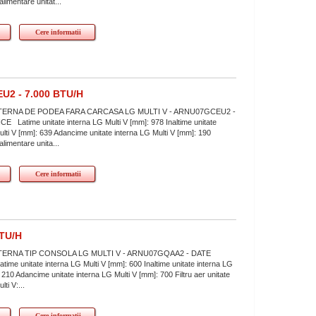
limentare unitat...
Cere informatii
2 - 7.000 BTU/H
TERNA DE PODEA FARA CARCASA LG MULTI V - ARNU07GCEU2 -
 Latime unitate interna LG Multi V [mm]: 978 Inaltime unitate
ulti V [mm]: 639 Adancime unitate interna LG Multi V [mm]: 190
limentare unita...
Cere informatii
TU/H
TERNA TIP CONSOLA LG MULTI V - ARNU07GQAA2 - DATE
me unitate interna LG Multi V [mm]: 600 Inaltime unitate interna LG
 210 Adancime unitate interna LG Multi V [mm]: 700 Filtru aer unitate
ti V:...
Cere informatii