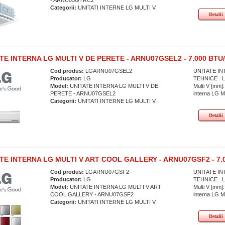
- ARNU05GTRC2
Categorii:
UNITATI INTERNE LG MULTI V
Detalii
TE INTERNA LG MULTI V DE PERETE - ARNU07GSEL2 - 7.000 BTU
Cod produs:
LGARNU07GSEL2
UNITATE IN
Producator:
LG
TEHNICE Lati
Model:
UNITATE INTERNA LG MULTI V DE
Multi V [mm]:
PERETE - ARNU07GSEL2
interna LG Mul
Categorii:
UNITATI INTERNE LG MULTI V
Detalii
TE INTERNA LG MULTI V ART COOL GALLERY - ARNU07GSF2 - 7.
Cod produs:
LGARNU07GSF2
UNITATE IN
Producator:
LG
TEHNICE Lati
Model:
UNITATE INTERNA LG MULTI V ART
Multi V [mm]:
COOL GALLERY - ARNU07GSF2
interna LG Mu
Categorii:
UNITATI INTERNE LG MULTI V
Detalii