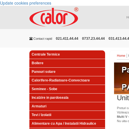
Update cookies preferences
H
021.411.44.44
0737.23.44.44
031.413.44.
Contact rapid
Centrale Termice
Home
Boilere
Panouri solare
Calorifere-Radiatoare-Convectoare
Seminee - Sobe
Unit
Incalzire in pardoseala
Armaturi
Preturi s
Viziteaz
Tevi / Izolatii
Multi V 
Nu uita 
Alimentare cu Apa / Instalatii Hidraulice