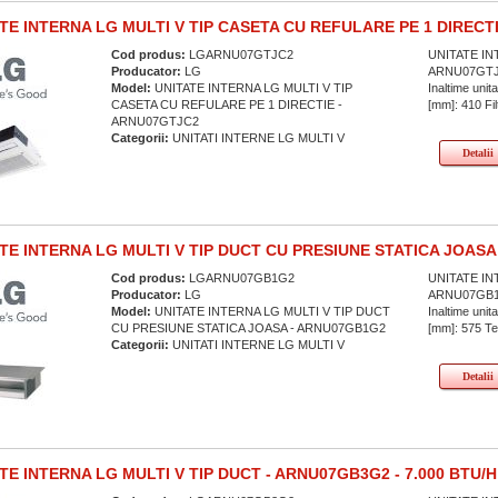
TE INTERNA LG MULTI V TIP CASETA CU REFULARE PE 1 DIRECTI
Cod produs:
LGARNU07GTJC2
UNITATE IN
Producator:
LG
ARNU07GTJC2
Model:
UNITATE INTERNA LG MULTI V TIP
Inaltime unit
CASETA CU REFULARE PE 1 DIRECTIE -
[mm]: 410 Fil
ARNU07GTJC2
Categorii:
UNITATI INTERNE LG MULTI V
Detalii
TE INTERNA LG MULTI V TIP DUCT CU PRESIUNE STATICA JOASA 
Cod produs:
LGARNU07GB1G2
UNITATE IN
Producator:
LG
ARNU07GB1G2
Model:
UNITATE INTERNA LG MULTI V TIP DUCT
Inaltime unit
CU PRESIUNE STATICA JOASA - ARNU07GB1G2
[mm]: 575 Ten
Categorii:
UNITATI INTERNE LG MULTI V
Detalii
TE INTERNA LG MULTI V TIP DUCT - ARNU07GB3G2 - 7.000 BTU/H