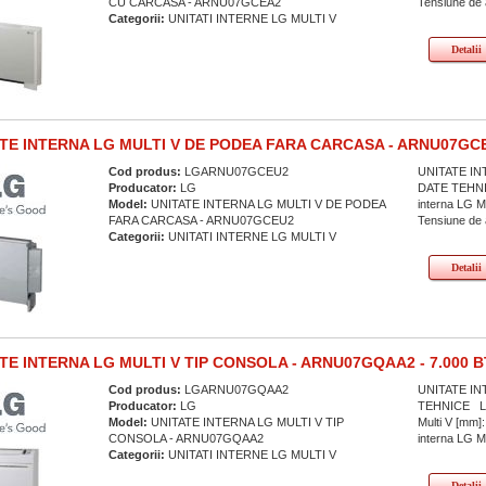
CU CARCASA - ARNU07GCEA2
Tensiune de a
Categorii:
UNITATI INTERNE LG MULTI V
Detalii
TE INTERNA LG MULTI V DE PODEA FARA CARCASA - ARNU07GCEU
Cod produs:
LGARNU07GCEU2
UNITATE IN
Producator:
LG
DATE TEHNICE
Model:
UNITATE INTERNA LG MULTI V DE PODEA
interna LG M
FARA CARCASA - ARNU07GCEU2
Tensiune de a
Categorii:
UNITATI INTERNE LG MULTI V
Detalii
TE INTERNA LG MULTI V TIP CONSOLA - ARNU07GQAA2 - 7.000 B
Cod produs:
LGARNU07GQAA2
UNITATE IN
Producator:
LG
TEHNICE Lati
Model:
UNITATE INTERNA LG MULTI V TIP
Multi V [mm]:
CONSOLA - ARNU07GQAA2
interna LG Mul
Categorii:
UNITATI INTERNE LG MULTI V
Detalii