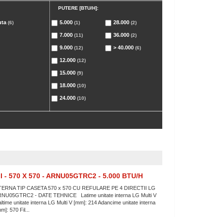
PUTERE [BTU/H]:
uta
5.000
28.000
(6)
(1)
(2)
7.000
36.000
(11)
(2)
9.000
> 40.000
(12)
(6)
12.000
(12)
15.000
(9)
18.000
(10)
24.000
(10)
- 570 X 570 - ARNU05GTRC2 - 5.000 BTU/H
TERNA TIP CASETA 570 x 570 CU REFULARE PE 4 DIRECTII LG
RNU05GTRC2 - DATE TEHNICE Latime unitate interna LG Multi V
ltime unitate interna LG Multi V [mm]: 214 Adancime unitate interna
m]: 570 Fil...