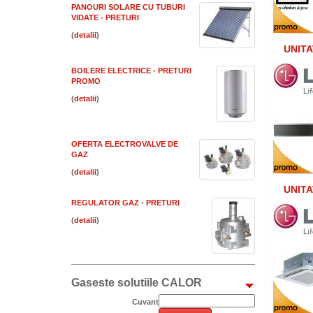
PANOURI SOLARE CU TUBURI
VIDATE - PRETURI
(
)
UNITA
BOILERE ELECTRICE - PRETURI
PROMO
(
)
OFERTA ELECTROVALVE DE
GAZ
(
)
UNITA
REGULATOR GAZ - PRETURI
(
)
Gaseste solutiile CALOR
Cuvant