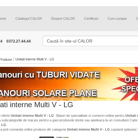
ome
Catalogul CALOR
Despre CALOR
Certificari
Cum cumpar
44
0372.27.44.44
Unitati interne Multi V - LG
Produse
ati interne Multi V - LG
i oferte
Unitati interne Multi V - LG
. Sfaturi de specialitate si comenzi online pentru
Unitati 
a subcategoriile de mai jos pentru a gasi produsele dorite sau apeleaza la un consultant Calor 
- LG
.
ca poti comanda online produse din categoria
Unitati interne Multi V - LG
cautand optiunea 