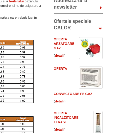
Aboneaza-te la
ui si a
boilerului
cazanului.
omisire, si nu de asigurare a
newsletter
ajera care trebuie luat în
Ofertele speciale
CALOR
OFERTA
ARZATOARE
GAZ
(
)
OFERTA
CONVECTOARE PE GAZ
(
)
OFERTA
INCALZITOARE
TERASE
(
)