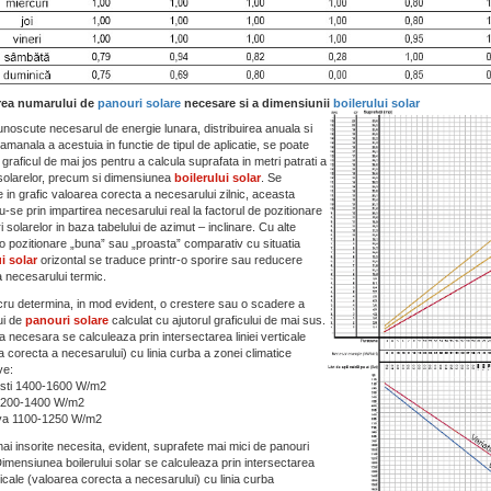
rea numarului de
panouri solare
necesare si a dimensiunii
boilerului solar
noscute necesarul de energie lunara, distribuirea anuala si
manala a acestuia in functie de tipul de aplicatie, se poate
graficul de mai jos pentru a calcula suprafata in metri patrati a
solarelor, precum si dimensiunea
boilerului solar
. Se
 in grafic valoarea corecta a necesarului zilnic, aceasta
-se prin impartirea necesarului real la factorul de pozitionare
 solarelor in baza tabelului de azimut – inclinare. Cu alte
 o pozitionare „buna” sau „proasta” comparativ cu situatia
i solar
orizontal se traduce printr-o sporire sau reducere
a necesarului termic.
cru determina, in mod evident, o crestere sau o scadere a
ui de
panouri solare
calculat cu ajutorul graficului de mai sus.
 necesara se calculeaza prin intersectarea liniei verticale
a corecta a necesarului) cu linia curba a zonei climatice
ve:
esti 1400-1600 W/m2
1200-1400 W/m2
va 1100-1250 W/m2
ai insorite necesita, evident, suprafete mai mici de panouri
Dimensiunea boilerului solar se calculeaza prin intersectarea
rticale (valoarea corecta a necesarului) cu linia curba