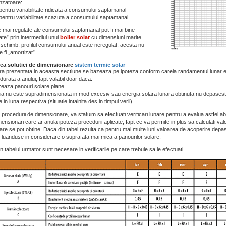
nzatoare:
pentru variabilitate ridicata a consumului saptamanal
pentru variabilitate scazuta a consumului saptamanal
le mai regulate ale consumului saptamanal pot fi mai bine
ate” prin intermediul unui
boiler solar
cu dimensiuni marite.
 schimb, profilul consumului anual este neregulat, acesta nu
 fi „amortizat”.
rea solutiei de dimensionare
sistem termic solar
a prezentata in aceasta sectiune se bazeaza pe ipoteza conform careia randamentul lunar e
durata a anului, fapt valabil doar daca:
izeaza panouri solare plane
atia nu este supradimensionata in mod excesiv sau energia solara lunara obtinuta nu depasest
in luna respectiva (situatie intalnita des in timpul verii).
l procedurii de dimensionare, va sfatuim sa efectuati verificari lunare pentru a evalua astfel 
nsionari care ar anula ipoteza procedurii aplicate, fapt ce va permite in plus sa calculati valo
are se pot obtine. Daca din tabel rezulta ca pentru mai multe luni valoarea de acoperire dep
e luanduse in considerare o suprafata mai mica a panourilor solare.
n tabelul urmator sunt necesare in verificarile pe care trebuie sa le efectuati.