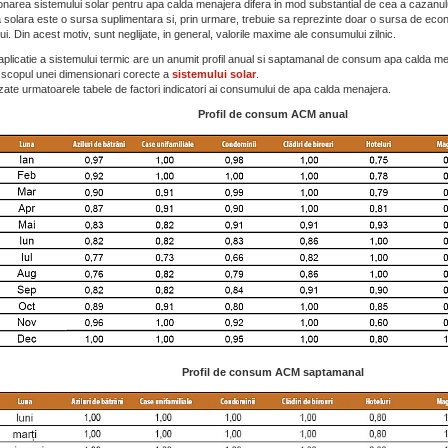
narea sistemului solar pentru apa calda menajera difera in mod substantial de cea a cazanul
ia solara este o sursa suplimentara si, prin urmare, trebuie sa reprezinte doar o sursa de econ
ui. Din acest motiv, sunt neglijate, in general, valorile maxime ale consumului zilnic.
aplicatie a sistemului termic are un anumit profil anual si saptamanal de consum apa calda men
n scopul unei dimensionari corecte a
sistemului solar
.
izate urmatoarele tabele de factori indicatori ai consumului de apa calda menajera.
Profil de consum ACM anual
Profil de consum ACM saptamanal