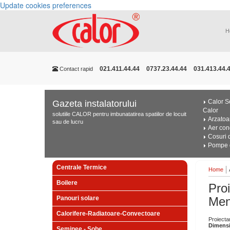
Update cookies preferences
H
021.411.44.44
0737.23.44.44
031.413.44.
Contact rapid
Calor Se
Gazeta instalatorului
Calor
solutiile CALOR pentru imbunatatirea spatiilor de locuit
Arzatoa
sau de lucru
Aer con
Cosuri 
Pompe d
Centrale Termice
Home
Boilere
Pro
Panouri solare
Men
Calorifere-Radiatoare-Convectoare
Proiectar
Dimens
Seminee - Sobe