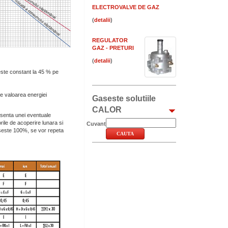
ELECTROVALVE DE GAZ
(
)
REGULATOR
GAZ - PRETURI
(
)
ste constant la 45 % pe
e valoarea energiei
Gaseste solutiile
CALOR
absenta unei eventuale
rile de acoperire lunara si
Cuvant
aseste 100%, se vor repeta