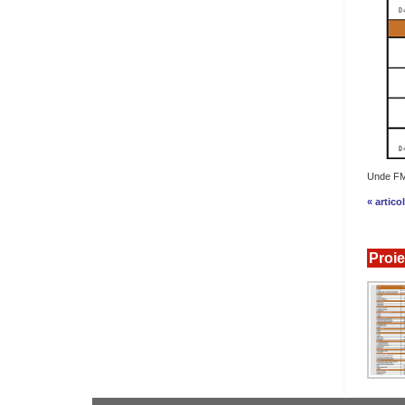
Unde FM 
« artico
Proie