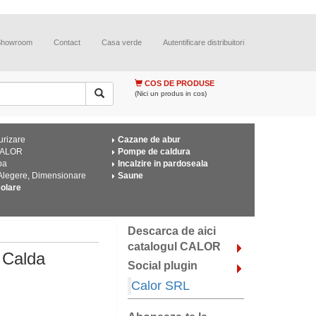
Showroom
Contact
Casa verde
Autentificare distribuitori
COS DE PRODUSE
(Nici un produs in cos)
urizare
Cazane de abur
CALOR
Pompe de caldura
pa
Incalzire in pardoseala
 Alegere, Dimensionare
Saune
solare
Descarca de aici
catalogul CALOR
 Calda
Social plugin
Calor SRL