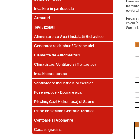
Dimensio
Instalat
Incalzire in pardoseala
confortul
Armaturi
Fiecare 
calcul î
Tevi / Izolatii
Sunt util
Alimentare cu Apa / Instalatii Hidraulice
Generatoare de abur / Cazane ulei
Elemente de Automatizari
Climatizare, Ventilare si Tratare aer
Incalzitoare terase
Ventilatoare industriale si casnice
Fose septice - Epurare apa
Piscine, Cazi Hidromasaj si Saune
Piese de schimb Centrale Termice
Contoare si Apometre
Casa si gradina