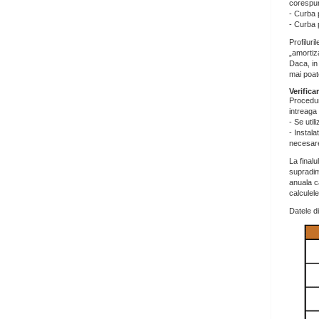
corespu
- Curba 
- Curba 
Profiluri
„amortiz
Daca, in
mai poate
Verifica
Procedur
intreaga 
- Se util
- Instal
necesare 
La finalu
supradime
anuala c
calculel
Datele di