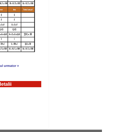
lul urmator »
etalii