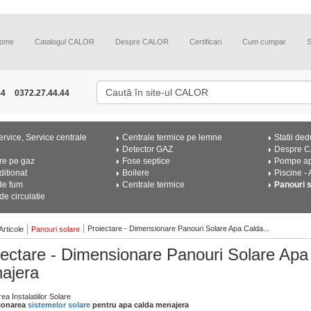
ome
Catalogul CALOR
Despre CALOR
Certificari
Cum cumpar
44
0372.27.44.44
rvice, Service centrale
Centrale termice pe lemne
Statii ded
Detector GAZ
Despre 
re pe gaz
Fose septice
Pompe a
ditionat
Boilere
Piscine -
de fum
Centrale termice
Panouri 
e circulatie
Proiectare - Dimensionare Panouri Solare Apa Calda...
Articole
Panouri solare
iectare - Dimensionare Panouri Solare Apa
ajera
ea Instalatiilor Solare
ionarea
sistemelor solare
pentru apa calda menajera