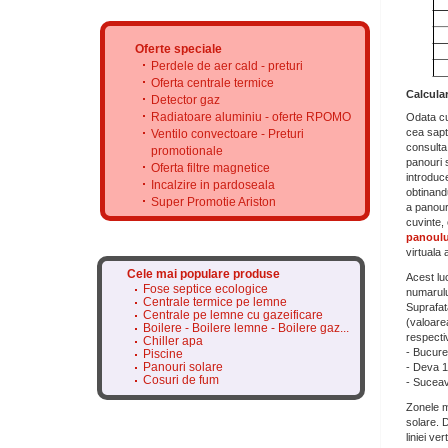
Oferte speciale
Perdele de aer cald - preturi
Oferta centrale termice
Calcula
Detector gaz
Radiatoare aluminiu - oferte RPOMO
Odata cu
cea sapta
Ventilo convectoare - Preturi
consulta 
promotionale
panouri 
Oferta filtre magnetice
introduce
Incalzire in pardoseala
obtinandu
Super Promotie Ariston
a panouri
cuvinte,
panoulu
virtuala 
Cele mai populare produse
Acest lu
Fose septice ecologice
numarul
Centrale termice pe lemne
Suprafata
Centrale pe lemne cu gazeificare
(valoare
Boilere - Boilere lemne - Boilere gaz...
respecti
Chiller apa
- Bucur
Piscine
Panouri solare
- Deva 
Cosuri de fum
- Sucea
Zonele m
solare. 
liniei ve