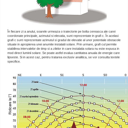
În fiecare zi a anului, soarele urmeaza o traiectorie pe bolta cereasca ale carei
coordonate principale, azimutul si elevatia, sunt reprezentate in grafi c. În acelasi
grafi c sunt reprezentate azimutul si gradul de elevatie al unor potentiale obstacole
situate in apropierea unei anumite instalatii solare. Prin urmare, grafi cul permite
stabilirea intervalelor de timp si a zilelor in care instalatia solara nu este expusa in
mod direct luminii solare. Se poate astfel evalua cantitatea anuala de energie care
lipseste. Si in acest caz, pentru tratarea exclusiv analitica, se vor consulta textele
specifice.