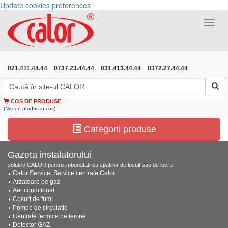
Update cookies preferences
Toggle
navigat
021.411.44.44
0737.23.44.44
031.413.44.44
0372.27.44.44
COS DE PRODUSE
(Nici un produs in cos)
Categorii produse
Gazeta instalatorului
solutiile CALOR pentru imbunatatirea spatiilor de locuit sau de lucru
Calor Service, Service centrale Calor
Arzatoare pe gaz
Aer conditionat
Cosuri de fum
Pompe de circulatie
Centrale termice pe lemne
Detector GAZ