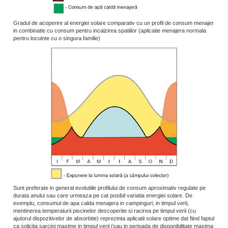
Gradul de acoperire al energiei solare comparativ cu un profil de consum menajer
in combinatie cu consum pentru incalzirea spatiilor (aplicatie menajera normala
pentru locuinte cu o singura familie)
Sunt preferate in general evolutiile profilului de consum aproximativ regulate pe
durata anului sau care urmeaza pe cat posibil variatia energiei solare. De
exemplu, consumul de apa calda menajera in campinguri, in timpul verii,
mentinerea temperaturii piscinelor descoperite si racirea pe timpul verii (cu
ajutorul dispozitivelor de absorbtie) reprezinta aplicatii solare optime dat fiind faptul
ca solicita sarcini maxime in timpul verii (sau in perioada de disponibilitate maxima