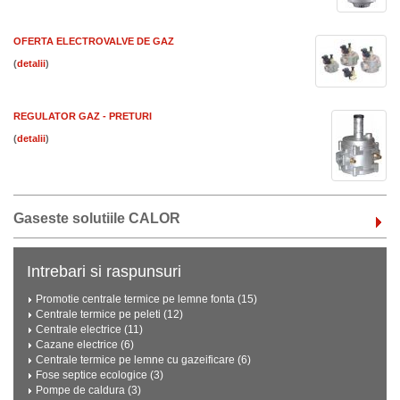
OFERTA ELECTROVALVE DE GAZ
(
)
REGULATOR GAZ - PRETURI
(
)
Gaseste solutiile CALOR
Intrebari si raspunsuri
Promotie centrale termice pe lemne fonta (15)
Centrale termice pe peleti (12)
Centrale electrice (11)
Cazane electrice (6)
Centrale termice pe lemne cu gazeificare (6)
Fose septice ecologice (3)
Pompe de caldura (3)