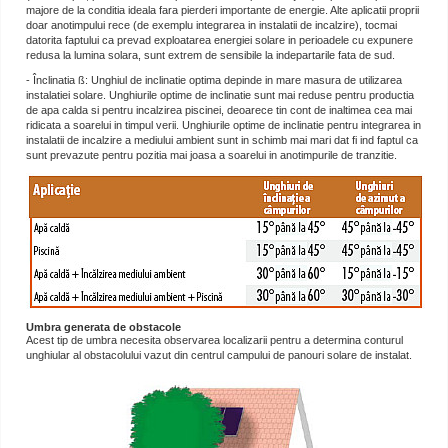
majore de la conditia ideala fara pierderi importante de energie. Alte aplicatii proprii
doar anotimpului rece (de exemplu integrarea in instalatii de incalzire), tocmai
datorita faptului ca prevad exploatarea energiei solare in perioadele cu expunere
redusa la lumina solara, sunt extrem de sensibile la indepartarile fata de sud.
- Înclinatia ß: Unghiul de inclinatie optima depinde in mare masura de utilizarea
instalatiei solare. Unghiurile optime de inclinatie sunt mai reduse pentru productia
de apa calda si pentru incalzirea piscinei, deoarece tin cont de inaltimea cea mai
ridicata a soarelui in timpul verii. Unghiurile optime de inclinatie pentru integrarea in
instalatii de incalzire a mediului ambient sunt in schimb mai mari dat fi ind faptul ca
sunt prevazute pentru pozitia mai joasa a soarelui in anotimpurile de tranzitie.
Umbra generata de obstacole
Acest tip de umbra necesita observarea localizarii pentru a determina conturul
unghiular al obstacolului vazut din centrul campului de panouri solare de instalat.