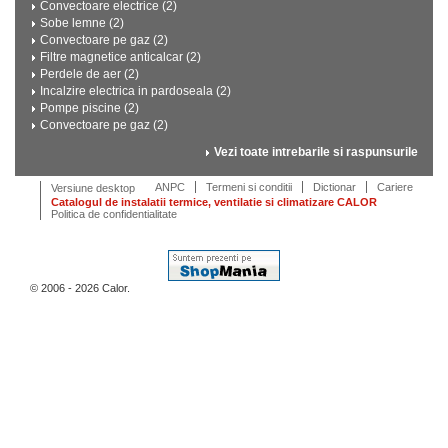
Convectoare electrice (2)
Sobe lemne (2)
Convectoare pe gaz (2)
Filtre magnetice anticalcar (2)
Perdele de aer (2)
Incalzire electrica in pardoseala (2)
Pompe piscine (2)
Convectoare pe gaz (2)
Vezi toate intrebarile si raspunsurile
ANPC
Termeni si conditii
Dictionar
Cariere
Versiune desktop
Catalogul de instalatii termice, ventilatie si climatizare CALOR
Politica de confidentialitate
© 2006 - 2026 Calor.