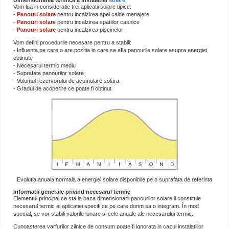
Dimensionarea termica a instalatiei
solare
Vom lua in consideratie trei aplicatii solare tipice:
-
Panouri solare
pentru incalzirea apei calde menajere
-
Panouri solare
pentru incalzirea spatiilor casnice
-
Panouri solare
pentru incalzirea piscinelor
Vom defini procedurile necesare pentru a stabili:
- Influenta pe care o are pozitia in care se afla panourile solare asupra energiei
obtinute
- Necesarul termic mediu
- Suprafata panourilor solare
- Volumul rezervorului de acumulare solara
- Gradul de acoperire ce poate fi obtinut
Evolutia anuala normala a energiei solare disponibile pe o suprafata de referinta
Informatii generale privind necesarul termic
Elementul principal ce sta la baza dimensionarii panourilor solare il constituie
necesarul termic al aplicatiei specifi ce pe care dorim sa o integram. În mod
special, se vor stabili valorile lunare si cele anuale ale necesarului termic.
Cunoasterea varfurilor zilnice de consum poate fi ignorata in cazul instalatiilor