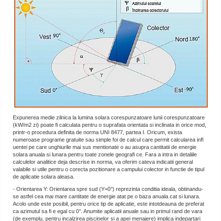
Expunerea medie zilnica la lumina solara corespunzatoare lunii corespunzatoare
(kW/m2 zi) poate fi calculata pentru o suprafata orientata si inclinata in orice mod,
printr-o procedura definita de norma UNI 8477, partea I. Oricum, exista
numeroase programe gratuite sau simple foi de calcul care permit calcularea infl
uentei pe care unghiurile mai sus mentionate o au asupra cantitatii de energie
solara anuala si lunara pentru toate zonele geografi ce. Fara a intra in detaliile
calculelor analitice deja descrise in norma, va oferim cateva indicatii general
valabile si utile pentru o corecta pozitionare a campului colector in functie de tipul
de aplicatie solara aleasa.
- Orientarea Υ: Orientarea spre sud (Υ=0°) reprezinta conditia ideala, obtinandu-
se astfel cea mai mare cantitate de energie atat pe o baza anuala cat si lunara.
Acolo unde este posibil, pentru orice tip de aplicatie, este intotdeauna de preferat
ca azimutul sa fi e egal cu 0°. Anumite aplicatii anuale sau in primul rand de vara
(de exemplu, pentru incalzirea piscinelor si a apei menajere) implica indepartari