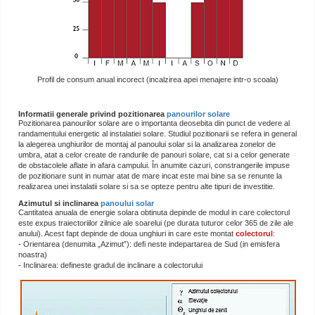
Profil de consum anual incorect (incalzirea apei menajere intr-o scoala)
Informatii generale privind pozitionarea
panourilor solare
Pozitionarea panourilor solare are o importanta deosebita din punct de vedere al
randamentului energetic al instalatiei solare. Studiul pozitionarii se refera in general
la alegerea unghiurilor de montaj al panoului solar si la analizarea zonelor de
umbra, atat a celor create de randurile de panouri solare, cat si a celor generate
de obstacolele aflate in afara campului. În anumite cazuri, constrangerile impuse
de pozitionare sunt in numar atat de mare incat este mai bine sa se renunte la
realizarea unei instalatii solare si sa se opteze pentru alte tipuri de investitie.
Azimutul si inclinarea
panoului solar
Cantitatea anuala de energie solara obtinuta depinde de modul in care colectorul
este expus traiectoriilor zilnice ale soarelui (pe durata tuturor celor 365 de zile ale
anului). Acest fapt depinde de doua unghiuri in care este montat
colectorul
:
- Orientarea (denumita „Azimut”): defi neste indepartarea de Sud (in emisfera
noastra)
- Inclinarea: defineste gradul de inclinare a colectorului