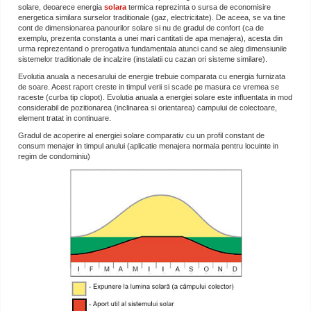
solare, deoarece energia
solara
termica reprezinta o sursa de economisire
energetica similara surselor traditionale (gaz, electricitate). De aceea, se va tine
cont de dimensionarea panourilor solare si nu de gradul de confort (ca de
exemplu, prezenta constanta a unei mari cantitati de apa menajera), acesta din
urma reprezentand o prerogativa fundamentala atunci cand se aleg dimensiunile
sistemelor traditionale de incalzire (instalatii cu cazan ori sisteme similare).
Evolutia anuala a necesarului de energie trebuie comparata cu energia furnizata
de soare. Acest raport creste in timpul verii si scade pe masura ce vremea se
raceste (curba tip clopot). Evolutia anuala a energiei solare este influentata in mod
considerabil de pozitionarea (inclinarea si orientarea) campului de colectoare,
element tratat in continuare.
Gradul de acoperire al energiei solare comparativ cu un profil constant de
consum menajer in timpul anului (aplicatie menajera normala pentru locuinte in
regim de condominiu)