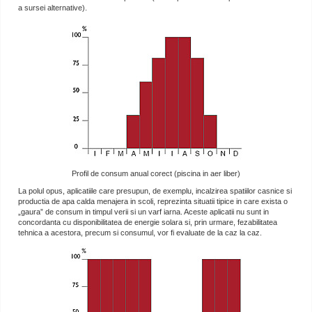
a sursei alternative).
Profil de consum anual corect (piscina in aer liber)
La polul opus, aplicatiile care presupun, de exemplu, incalzirea spatiilor casnice si
productia de apa calda menajera in scoli, reprezinta situatii tipice in care exista o
„gaura” de consum in timpul verii si un varf iarna. Aceste aplicatii nu sunt in
concordanta cu disponibilitatea de energie solara si, prin urmare, fezabilitatea
tehnica a acestora, precum si consumul, vor fi evaluate de la caz la caz.