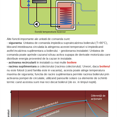
Alte functii importante ale unitatii de comanda sunt:
-
siguranta
: Unitatea de comanda impiedica supraincalzirea boilerului (T<90°C),
blocand intotdeauna circulatia la atingerea acestei temperaturi si impiedicand
astfel incalzirea suplimentara a boilerului. - gestionarea instalatiei: Unitatea de
comanda poate aprinde cazanul si/sau activa supapa de derivatie motorizata care
distribuie energia provenind de la cazan in instalatie.
-
activarea recircularii
in instalatii cu mai multe
boilere
-
racirea suplimentara
a colectorului (racirea colectorului): Uneori, daca
boilerul
nu este folosit (cand familia este in vacanta), acesta poate atinge temperatura
maxima de siguranta; functia de racire suplimentara permite racirea boilerului prin
activarea pompei de circulatie, utilizand panourile solare ca elemente de schimb
termic cand acestea sunt mai reci decat boilerul (de ex. in timpul noptii).