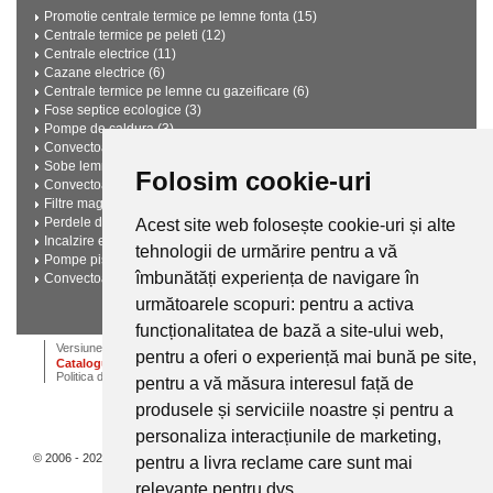
Promotie centrale termice pe lemne fonta (15)
Centrale termice pe peleti (12)
Centrale electrice (11)
Cazane electrice (6)
Centrale termice pe lemne cu gazeificare (6)
Fose septice ecologice (3)
Pompe de caldura (3)
Convectoare electrice (2)
Sobe lemne (2)
Folosim cookie-uri
Convectoare pe gaz (2)
Filtre magnetice anticalcar (2)
Perdele de aer (2)
Acest site web folosește cookie-uri și alte
Incalzire electrica in pardoseala (2)
tehnologii de urmărire pentru a vă
Pompe piscine (2)
îmbunătăți experiența de navigare în
Convectoare pe gaz (2)
următoarele scopuri:
pentru a activa
Vezi toate intrebarile si raspunsurile
funcționalitatea de bază a site-ului web
,
ANPC
Termeni si conditii
Dictionar
Cariere
Versiune desktop
pentru a oferi o experiență mai bună pe site
,
Catalogul de instalatii termice, ventilatie si climatizare CALOR
Politica de confidentialitate
pentru a vă măsura interesul față de
produsele și serviciile noastre și pentru a
personaliza interacțiunile de marketing
,
© 2006 - 2026 Calor.
pentru a livra reclame care sunt mai
relevante pentru dvs
.