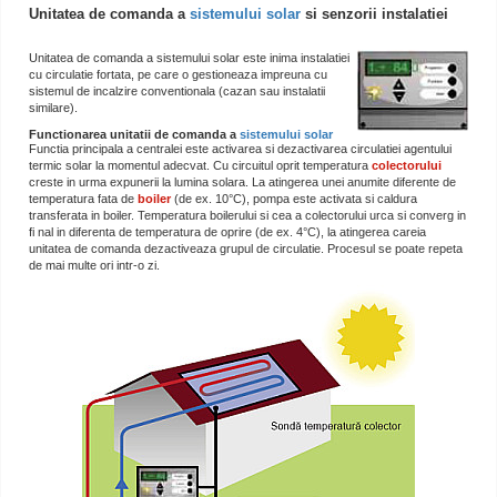
Unitatea de comanda a
sistemului solar
si senzorii instalatiei
Unitatea de comanda a sistemului solar este inima instalatiei
cu circulatie fortata, pe care o gestioneaza impreuna cu
sistemul de incalzire conventionala (cazan sau instalatii
similare).
Functionarea unitatii de comanda a
sistemului solar
Functia principala a centralei este activarea si dezactivarea circulatiei agentului
termic solar la momentul adecvat. Cu circuitul oprit temperatura
colectorului
creste in urma expunerii la lumina solara. La atingerea unei anumite diferente de
temperatura fata de
boiler
(de ex. 10°C), pompa este activata si caldura
transferata in boiler. Temperatura boilerului si cea a colectorului urca si converg in
fi nal in diferenta de temperatura de oprire (de ex. 4°C), la atingerea careia
unitatea de comanda dezactiveaza grupul de circulatie. Procesul se poate repeta
de mai multe ori intr-o zi.