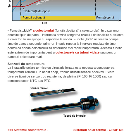
-
Functia „kick”
a colectorului
(functia „lovitura” a colectorului): In cazul unor
anumite tipuri de panou, informatia privind atingerea nivelului de incalzire suficienta
a colectorului nu ajunge cu rapiditate la sonda. Functia „kick” activeaza pompa
timp de cateva secunde, printr-un impuls repetat la intervale regulate de timp,
pentru ca sonda colectorului sa determine mai rapid temperatura. Aceasta functie
este extrem de importanta pentru
colectoarele cu tuburi vidate
sau pentru
campuri colectoare mari.
Senzorii de temperatura
La instalatiile solare termice cu circulatie fortata este necesara cunoasterea
temperaturii lichidului. In acest scop, trebuie utilizati senzori adecvati. Exista
diverse tipuri de senzor: cu rezistenta, de platina (Pt 100, Pt 1000) sau cu
semiconductori NTC sau PTC.
<<< Sistemul solar termic -
Sistemul solar termic - GRUP DE