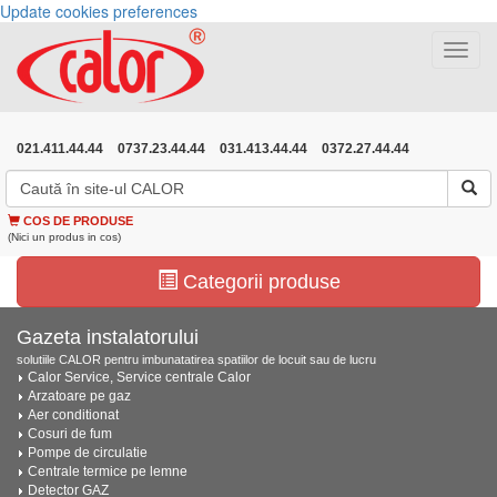
Update cookies preferences
Toggle
navigat
021.411.44.44
0737.23.44.44
031.413.44.44
0372.27.44.44
COS DE PRODUSE
(Nici un produs in cos)
Categorii produse
Gazeta instalatorului
solutiile CALOR pentru imbunatatirea spatiilor de locuit sau de lucru
Calor Service, Service centrale Calor
Arzatoare pe gaz
Aer conditionat
Cosuri de fum
Pompe de circulatie
Centrale termice pe lemne
Detector GAZ