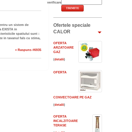
verificare
Ofertele speciale
entru un sistem de
ea EXISTA in
CALOR
eristicile spatiului sunt :
te in tavanul fals cu stima,
OFERTA
ARZATOARE
+ Raspuns #6935
GAZ
(
)
OFERTA
CONVECTOARE PE GAZ
(
)
OFERTA
INCALZITOARE
TERASE