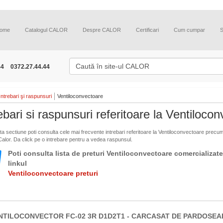
ome
Catalogul CALOR
Despre CALOR
Certificari
Cum cumpar
44
0372.27.44.44
Intrebari şi raspunsuri
Ventiloconvectoare
ebari si raspunsuri referitoare la Ventiloco
ta sectiune poti consulta cele mai frecvente intrebari referitoare la Ventiloconvectoare precum
 Calor. Da click pe o intrebare pentru a vedea raspunsul.
Poti consulta lista de preturi Ventiloconvectoare comercializat
linkul
Ventiloconvectoare preturi
NTILOCONVECTOR FC-02 3R D1D2T1 - CARCASAT DE PARDOSEALA