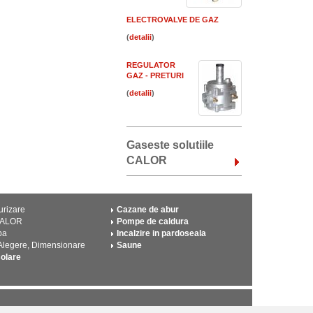
ELECTROVALVE DE GAZ
(
)
REGULATOR
GAZ - PRETURI
(
)
Gaseste solutiile
CALOR
urizare
Cazane de abur
CALOR
Pompe de caldura
pa
Incalzire in pardoseala
 Alegere, Dimensionare
Saune
solare