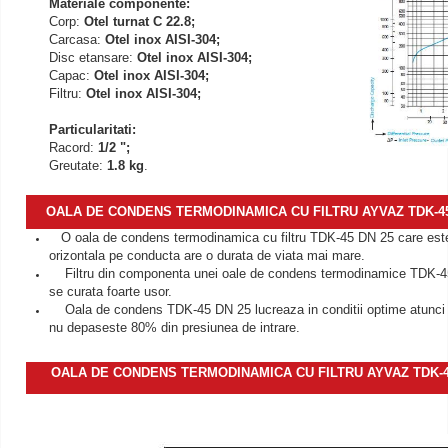
Materiale componente:
Corp:
Otel turnat C 22.8;
Carcasa:
Otel inox AISI-304;
Disc etansare:
Otel inox AISI-304;
Capac:
Otel inox AISI-304;
Filtru:
Otel inox AISI-304;
Particularitati:
Racord:
1/2 ";
Greutate:
1.8 kg
.
OALA DE CONDENS TERMODINAMICA CU FILTRU AYVAZ TDK-45 DN
O oala de condens termodinamica cu filtru TDK-45 DN 25 care este
orizontala pe conducta are o durata de viata mai mare.
Filtru din componenta unei oale de condens termodinamice TDK-45
se curata foarte usor.
Oala de condens TDK-45 DN 25 lucreaza in conditii optime atunci 
nu depaseste 80% din presiunea de intrare.
OALA DE CONDENS TERMODINAMICA CU FILTRU AYVAZ TDK-45 