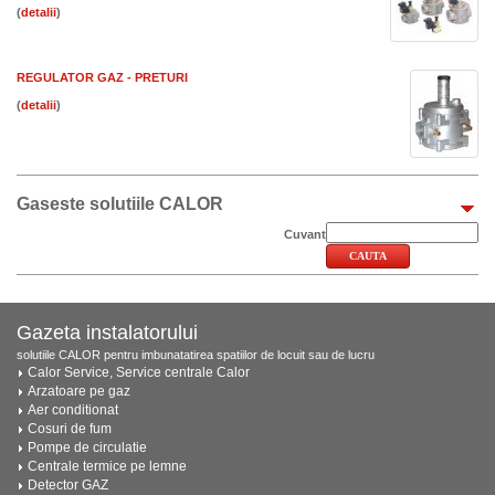
(
)
REGULATOR GAZ - PRETURI
(
)
Gaseste solutiile CALOR
Cuvant
Gazeta instalatorului
solutiile CALOR pentru imbunatatirea spatiilor de locuit sau de lucru
Calor Service, Service centrale Calor
Arzatoare pe gaz
Aer conditionat
Cosuri de fum
Pompe de circulatie
Centrale termice pe lemne
Detector GAZ