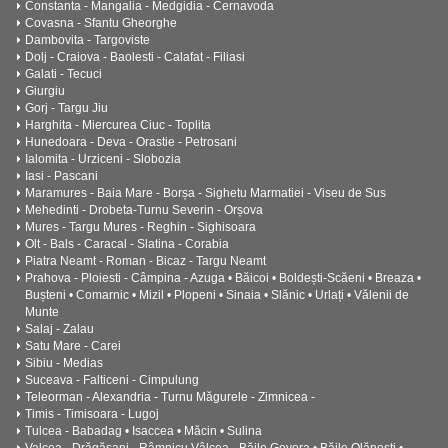
Constanta - Mangalia - Medgidia - Cernavoda
Covasna - Sfantu Gheorghe
Dambovita - Targoviste
Dolj - Craiova - Baolesti - Calafat - Filiasi
Galati - Tecuci
Giurgiu
Gorj - Targu Jiu
Harghita - Miercurea Ciuc - Toplita
Hunedoara - Deva - Orastie - Petrosani
Ialomita - Urziceni - Slobozia
Iasi - Pascani
Maramures - Baia Mare - Borșa - Sighetu Marmatiei - Viseu de Sus
Mehedinti - Drobeta-Turnu Severin - Orșova
Mures - Targu Mures - Reghin - Sighisoara
Olt - Bals - Caracal - Slatina - Corabia
Piatra Neamt - Roman - Bicaz - Targu Neamt
Prahova - Ploiesti - Câmpina - Azuga • Băicoi • Boldești-Scăeni • Breaza •
Bușteni • Comarnic • Mizil • Plopeni • Sinaia • Slănic • Urlați • Vălenii de
Munte
Salaj - Zalau
Satu Mare - Carei
Sibiu - Medias
Suceava - Falticeni - Cimpulung
Teleorman - Alexandria - Turnu Măgurele - Zimnicea -
Timis - Timisoara - Lugoj
Tulcea - Babadag • Isaccea • Măcin • Sulina