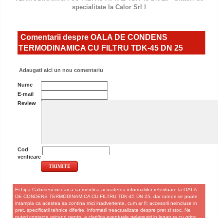
specialitate la Calor Srl !
Comentarii despre OALA DE CONDENS
TERMODINAMICA CU FILTRU TDK-45 DN 25
Adaugati aici un nou comentariu
Nume
E-mail
Review
Cod
verificare
Echipa Calorserv incearca sa mentina acuratetea informatiilor referitoare la OALA
DE CONDENS TERMODINAMICA CU FILTRU TDK-45 DN 25, dar rareori se poate
intampla ca acestea sa contina mici inadvertente, cum ar fi: accesorii neincluse in
pret, specificatii tehnice diferite, informatii neactualizate despre pret si stoc. Ne
puteti contacta oricand pentru a clarifica eventuale nelamuriri in legatura cu orice