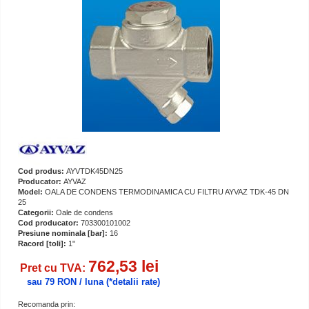
Cod produs:
AYVTDK45DN25
Producator:
AYVAZ
Model:
OALA DE CONDENS TERMODINAMICA CU FILTRU AYVAZ TDK-45 DN
25
Categorii:
Oale de condens
Cod producator:
703300101002
Presiune nominala [bar]:
16
Racord [toli]:
1"
762,53 lei
Pret cu TVA:
sau 79 RON / luna
(*detalii rate)
Recomanda prin: