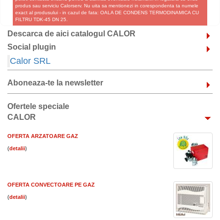
produs sau serviciu Calorserv. Nu uita sa mentionezi in corespondenta ta numele
exact al produsului - in cazul de fata: OALA DE CONDENS TERMODINAMICA CU
FILTRU TDK-45 DN 25.
Descarca de aici catalogul CALOR
Social plugin
Calor SRL
Aboneaza-te la newsletter
Ofertele speciale
CALOR
OFERTA ARZATOARE GAZ
(
)
OFERTA CONVECTOARE PE GAZ
(
)