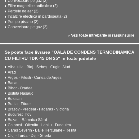
Convectoare pe gaz (2)
Filtre magnetice anticalcar (2)
Perdele de aer (2)
Incalzire electrica in pardoseala (2)
Pompe piscine (2)
Convectoare pe gaz (2)
Vezi toate intrebarile si raspunsurile
Se poate face livrarea "OALA DE CONDENS TERMODINAMICA
CU FILTRU TDK-45 DN 25" in toate judetele
Alba Iulia - Blaj - Sebeș - Cugir - Aiud
Arad
Arges - Pitesti - Curtea de Arges
Bacau
Bihor - Oradea
Bistrita Nasaud
Botosani
Braila - Făurei
Brasov - Predeal - Fagaras - Victoria
Bucuresti Ilfov
Buzau - Râmnicu Sărat
Calarasi - Oltenita - Lehliu - Fundulea
Caras Severin - Baile Herculane - Resita
Cluj - Turda - Dej - Gherla