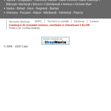
Valcea - Drăgășani - Râmnicu Vâlcea - Băile Govora • Băile Olănești •
Bălcești • Berbești • Brezoi • Călimănești • Horezu • Ocnele Mari
Vaslui - Birlad - Husi - Negresti - Barlad
Vrancea - Focșani - Adjud - Mărășești - Odobești - Panciu
ANPC
Termeni si conditii
Dictionar
Cariere
Versiune desktop
Catalogul de instalatii termice, ventilatie si climatizare CALOR
Politica de confidentialitate
© 2006 - 2026 Calor.