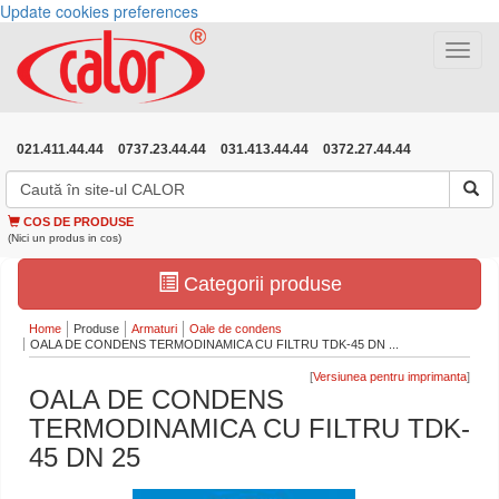
Update cookies preferences
Toggle
navigat
021.411.44.44
0737.23.44.44
031.413.44.44
0372.27.44.44
COS DE PRODUSE
(Nici un produs in cos)
Categorii produse
Home
Produse
Armaturi
Oale de condens
OALA DE CONDENS TERMODINAMICA CU FILTRU TDK-45 DN ...
[
]
OALA DE CONDENS
TERMODINAMICA CU FILTRU TDK-
45 DN 25