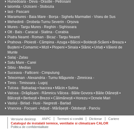
Hunedoara - Deva - Orastie - Petrosani
Ialomita - Urziceni - Slobozia
Iasi - Pascani
Maramures - Baia Mare - Borșa - Sighetu Marmatiei - Viseu de Sus
Mehedinti - Drobeta-Turnu Severin - Orșova
Mures - Targu Mures - Reghin - Sighisoara
Olt - Bals - Caracal - Slatina - Corabia
Piatra Neamt - Roman - Bicaz - Targu Neamt
Prahova - Ploiesti - Câmpina - Azuga • Băicoi • Boldești-Scăeni • Breaza •
Bușteni • Comarnic • Mizil • Plopeni • Sinaia • Slănic • Urlați • Vălenii de
Munte
Salaj - Zalau
Satu Mare - Carei
Sibiu - Medias
Suceava - Falticeni - Cimpulung
Teleorman - Alexandria - Turnu Măgurele - Zimnicea -
Timis - Timisoara - Lugoj
Tulcea - Babadag • Isaccea • Măcin • Sulina
Valcea - Drăgășani - Râmnicu Vâlcea - Băile Govora • Băile Olănești •
Bălcești • Berbești • Brezoi • Călimănești • Horezu • Ocnele Mari
Vaslui - Birlad - Husi - Negresti - Barlad
Vrancea - Focșani - Adjud - Mărășești - Odobești - Panciu
ANPC
Termeni si conditii
Dictionar
Cariere
Versiune desktop
Catalogul de instalatii termice, ventilatie si climatizare CALOR
Politica de confidentialitate