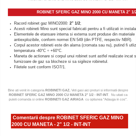
ROBINET SFERIC GAZ MINO 2000 CU MANETA 2" 1/2 
Racord robinet gaz MINO2000:
2"
1/2
;
Acesti robineti Mino sunt special fabricati pentru a fi utilizati in instala
Elementele de etansare interna si externa sunt produse din materiale 
antiexplozibile, conform normei EN 549 (din PTFE, respectiv NBR).
Corpul acestor robineti este din alama (cromata sau nu), putind fi utliza
temperatura -40°C ÷ +60
°
C.
Maneta de actionare si corpul unui robinet sunt astfel realizate incat
furnizoare de gaz sa blocheze si sa sigileze robinetul.
Filetele sunt conform ISO7/1.
Bine ati venit in categoria
ROBINETI GAZ.
Veti gasi aici preturi si informatii despre
ROBINET SFERIC GAZ MINO 2000 CU MANETA 2" 1/2 - INT-INT
. Nu uitati ca
puteti comanda si online
ROBINETI GAZ AIRAGA
cu optiunea "Adauga in cos".
Comentarii despre ROBINET SFERIC GAZ MINO
2000 CU MANETA - 2" 1/2 - INT-INT