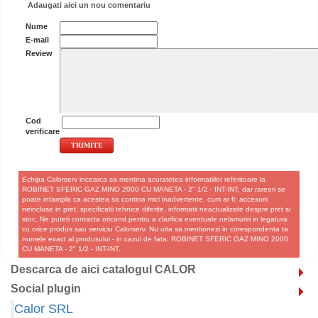
Adaugati aici un nou comentariu
Nume
E-mail
Review
Cod
verificare
Echipa Calorserv incearca sa mentina acuratetea informatiilor referitoare la
ROBINET SFERIC GAZ MINO 2000 CU MANETA - 2" 1/2 - INT-INT, dar rareori se
poate intampla ca acestea sa contina mici inadvertente, cum ar fi: accesorii
neincluse in pret, specificatii tehnice diferite, informatii neactualizate despre pret si
stoc. Ne puteti contacta oricand pentru a clarifica eventuale nelamuriri in legatura
cu orice produs sau serviciu Calorserv. Nu uita sa mentionezi in corespondenta ta
numele exact al produsului - in cazul de fata: ROBINET SFERIC GAZ MINO 2000
CU MANETA - 2" 1/2 - INT-INT.
Descarca de aici catalogul CALOR
Social plugin
Calor SRL