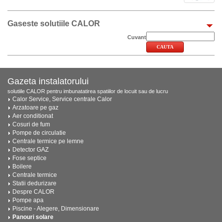
Gaseste solutiile CALOR
Cuvant
Gazeta instalatorului
solutiile CALOR pentru imbunatatirea spatiilor de locuit sau de lucru
Calor Service, Service centrale Calor
Arzatoare pe gaz
Aer conditionat
Cosuri de fum
Pompe de circulatie
Centrale termice pe lemne
Detector GAZ
Fose septice
Boilere
Centrale termice
Statii dedurizare
Despre CALOR
Pompe apa
Piscine - Alegere, Dimensionare
Panouri solare