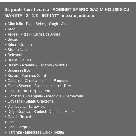
Se poate face livrarea "ROBINET SFERIC GAZ MINO 2000 CU
MANETA - 2" 1/2 - INT-INT" in toate judetele
Alba Iulia - Blaj - Sebeș - Cugir - Aiud
Arad
Arges - Pitesti - Curtea de Arges
Bacau
Bihor - Oradea
Bistrita Nasaud
Botosani
Braila - Făurei
Brasov - Predeal - Fagaras - Victoria
Bucuresti Ilfov
Buzau - Râmnicu Sărat
Calarasi - Oltenita - Lehliu - Fundulea
Caras Severin - Baile Herculane - Resita
Cluj - Turda - Dej - Gherla
Constanta - Mangalia - Medgidia - Cernavoda
Covasna - Sfantu Gheorghe
Dambovita - Targoviste
Dolj - Craiova - Baolesti - Calafat - Filiasi
Galati - Tecuci
Giurgiu
Gorj - Targu Jiu
Harghita - Miercurea Ciuc - Toplita