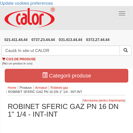
Update cookies preferences
Toggle
navigat
021.411.44.44
0737.23.44.44
031.413.44.44
0372.27.44.44
COS DE PRODUSE
(Nici un produs in cos)
Categorii produse
Home
Produse
Armaturi
Robineti gaz
ROBINET SFERIC GAZ PN 16 DN 1" 1/4 - INT-INT
[
]
ROBINET SFERIC GAZ PN 16 DN
1" 1/4 - INT-INT