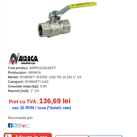
Cod produs:
AIRRS114GAZFF
Producator:
AIRAGA
Model:
ROBINET SFERIC GAZ PN 16 DN 1" 1/4
Categorii:
ROBINETI GAZ
Greutate reala [kg]:
0.99
Racord [toli]:
1" 1/4
136,69 lei
Pret cu TVA:
sau 16 RON / luna
(*detalii rate)
Recomanda prin: