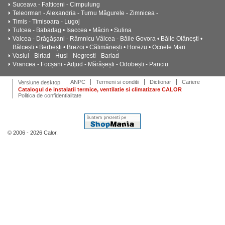
Suceava - Falticeni - Cimpulung
Teleorman - Alexandria - Turnu Măgurele - Zimnicea -
Timis - Timisoara - Lugoj
Tulcea - Babadag • Isaccea • Măcin • Sulina
Valcea - Drăgășani - Râmnicu Vâlcea - Băile Govora • Băile Olănești •
Bălcești • Berbești • Brezoi • Călimănești • Horezu • Ocnele Mari
Vaslui - Birlad - Husi - Negresti - Barlad
Vrancea - Focșani - Adjud - Mărășești - Odobești - Panciu
ANPC
Termeni si conditii
Dictionar
Cariere
Versiune desktop
Catalogul de instalatii termice, ventilatie si climatizare CALOR
Politica de confidentialitate
© 2006 - 2026 Calor.