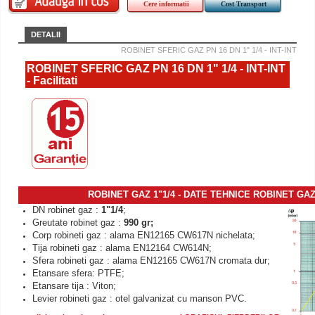
Cere informatii
Cost Transport
DETALII
ROBINET SFERIC GAZ PN 16 DN 1" 1/4 - INT-INT
ROBINET SFERIC GAZ PN 16 DN 1" 1/4 - INT-INT
- Facilitati
ROBINET GAZ 1"1/4 - DATE TEHNICE ROBINET GA
DN robinet gaz :
1"1/4
;
Greutate robinet gaz :
990 gr;
Corp robineti gaz : alama EN12165 CW617N nichelata;
Tija robineti gaz : alama EN12164 CW614N;
Sfera robineti gaz : alama EN12165 CW617N cromata dur;
Etansare sfera: PTFE;
Etansare tija : Viton;
Levier robineti gaz : otel galvanizat cu manson PVC.