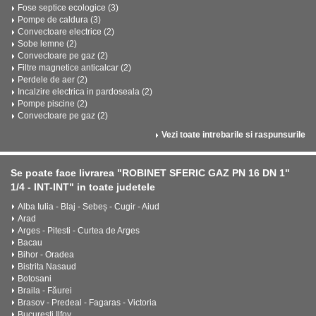
Fose septice ecologice (3)
Pompe de caldura (3)
Convectoare electrice (2)
Sobe lemne (2)
Convectoare pe gaz (2)
Filtre magnetice anticalcar (2)
Perdele de aer (2)
Incalzire electrica in pardoseala (2)
Pompe piscine (2)
Convectoare pe gaz (2)
Vezi toate intrebarile si raspunsurile
Se poate face livrarea "ROBINET SFERIC GAZ PN 16 DN 1"
1/4 - INT-INT" in toate judetele
Alba Iulia - Blaj - Sebeș - Cugir - Aiud
Arad
Arges - Pitesti - Curtea de Arges
Bacau
Bihor - Oradea
Bistrita Nasaud
Botosani
Braila - Făurei
Brasov - Predeal - Fagaras - Victoria
Bucuresti Ilfov