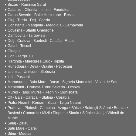
Buzau - Râmnicu Sărat
Calarasi - Oltenita - Lehliu - Fundulea
Caras Severin - Baile Herculane - Resita
Cluj - Turda - Dej - Gherla
Constanta - Mangalia - Medgidia - Cernavoda
Covasna - Sfantu Gheorghe
Dambovita - Targoviste
Dolj - Craiova - Baolesti - Calafat - Filiasi
Galati - Tecuci
Giurgiu
Gorj - Targu Jiu
Harghita - Miercurea Ciuc - Toplita
Hunedoara - Deva - Orastie - Petrosani
Ialomita - Urziceni - Slobozia
Iasi - Pascani
Maramures - Baia Mare - Borșa - Sighetu Marmatiei - Viseu de Sus
Mehedinti - Drobeta-Turnu Severin - Orșova
Mures - Targu Mures - Reghin - Sighisoara
Olt - Bals - Caracal - Slatina - Corabia
Piatra Neamt - Roman - Bicaz - Targu Neamt
Prahova - Ploiesti - Câmpina - Azuga • Băicoi • Boldești-Scăeni • Breaza •
Bușteni • Comarnic • Mizil • Plopeni • Sinaia • Slănic • Urlați • Vălenii de
Munte
Salaj - Zalau
Satu Mare - Carei
Sibiu - Medias