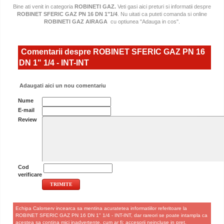
Bine ati venit in categoria
ROBINETI GAZ.
Veti gasi aici preturi si informatii despre
ROBINET SFERIC GAZ PN 16 DN 1"1/4
. Nu uitati ca puteti comanda si online
ROBINETI GAZ AIRAGA
cu optiunea "Adauga in cos".
Comentarii despre ROBINET SFERIC GAZ PN 16
DN 1" 1/4 - INT-INT
Adaugati aici un nou comentariu
Nume
E-mail
Review
Cod
verificare
Echipa Calorserv incearca sa mentina acuratetea informatiilor referitoare la
ROBINET SFERIC GAZ PN 16 DN 1" 1/4 - INT-INT, dar rareori se poate intampla ca
acestea sa contina mici inadvertente, cum ar fi: accesorii neincluse in pret,