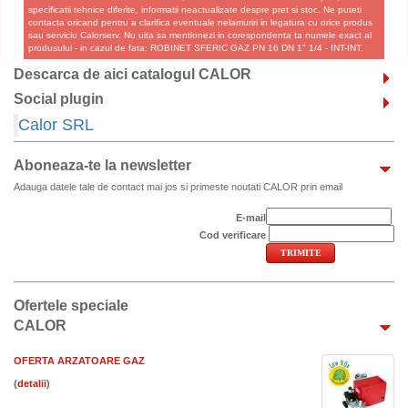
specificatii tehnice diferite, informatii neactualizate despre pret si stoc. Ne puteti
contacta oricand pentru a clarifica eventuale nelamuriri in legatura cu orice produs
sau serviciu Calorserv. Nu uita sa mentionezi in corespondenta ta numele exact al
produsului - in cazul de fata: ROBINET SFERIC GAZ PN 16 DN 1" 1/4 - INT-INT.
Descarca de aici catalogul CALOR
Social plugin
Calor SRL
Aboneaza-te la newsletter
Adauga datele tale de contact mai jos si primeste noutati CALOR prin email
E-mail
Cod verificare
Ofertele speciale
CALOR
OFERTA ARZATOARE GAZ
(
)