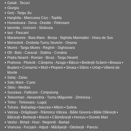
Galati - Tecuci
Giurgiu
Gorj - Targu Jiu
Harghita - Miercurea Ciuc - Toplita
Hunedoara - Deva - Orastie - Petrosani
Ialomita - Urziceni - Slobozia
Iasi - Pascani
Maramures - Baia Mare - Borșa - Sighetu Marmatiei - Viseu de Sus
Mehedinti - Drobeta-Turnu Severin - Orșova
Mures - Targu Mures - Reghin - Sighisoara
Olt - Bals - Caracal - Slatina - Corabia
Piatra Neamt - Roman - Bicaz - Targu Neamt
Prahova - Ploiesti - Câmpina - Azuga • Băicoi • Boldești-Scăeni • Breaza •
Bușteni • Comarnic • Mizil • Plopeni • Sinaia • Slănic • Urlați • Vălenii de
Munte
Salaj - Zalau
Satu Mare - Carei
Sibiu - Medias
Suceava - Falticeni - Cimpulung
Teleorman - Alexandria - Turnu Măgurele - Zimnicea -
Timis - Timisoara - Lugoj
Tulcea - Babadag • Isaccea • Măcin • Sulina
Valcea - Drăgășani - Râmnicu Vâlcea - Băile Govora • Băile Olănești •
Bălcești • Berbești • Brezoi • Călimănești • Horezu • Ocnele Mari
Vaslui - Birlad - Husi - Negresti - Barlad
Vrancea - Focșani - Adjud - Mărășești - Odobești - Panciu