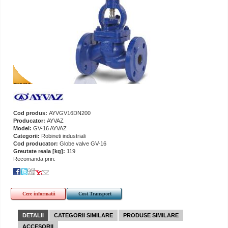
Cod produs:
AYVGV16DN200
Producator:
AYVAZ
Model:
GV-16 AYVAZ
Categorii:
Robineti industriali
Cod producator:
Globe valve GV-16
Greutate reala [kg]:
119
Recomanda prin:
Cere informatii
Cost Transport
DETALII
CATEGORII SIMILARE
PRODUSE SIMILARE
ACCESORII