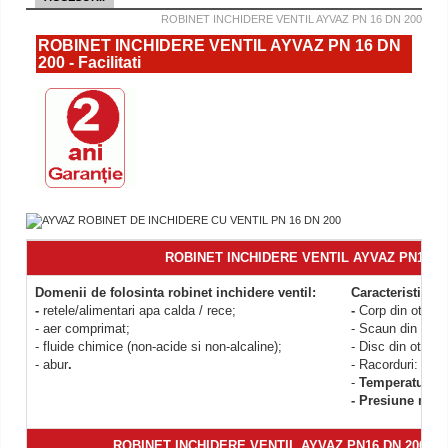
ROBINET INCHIDERE VENTIL AYVAZ PN 16 DN 200
ROBINET INCHIDERE VENTIL AYVAZ PN 16 DN
200 - Facilitati
ROBINET INCHIDERE VENTIL AYVAZ PN16 DN
Domenii de folosinta robinet inchidere ventil:
Caracteristici r
-
retele/alimentari apa calda / rece;
-
Corp din otel for
- aer comprimat;
- Scaun din otel
- fluide chimice (non-acide si non-alcaline);
- Disc
din otel I
- abur
.
- Racorduri: Flan
-
Temperatura 
- Presiune maxi
ROBINET INCHIDERE VENTIL AYVAZ PN16 DN 200- D