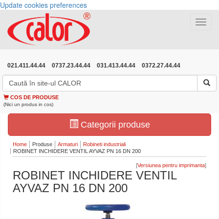
Update cookies preferences
Toggle
navigat
021.411.44.44
0737.23.44.44
031.413.44.44
0372.27.44.44
COS DE PRODUSE
(Nici un produs in cos)
Categorii produse
Home
Produse
Armaturi
Robineti industriali
ROBINET INCHIDERE VENTIL AYVAZ PN 16 DN 200
[
]
ROBINET INCHIDERE VENTIL
AYVAZ PN 16 DN 200