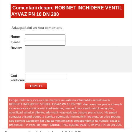
Comentarii despre ROBINET INCHIDERE VENTIL
AYVAZ PN 16 DN 200
Adaugati aici un nou comentariu
Nume
E-mail
Review
Cod
verificare
Echipa Calorserv incearca sa mentina acuratetea informatiilor referitoare la
ROBINET INCHIDERE VENTIL AYVAZ PN 16 DN 200, dar rareori se poate intampla
ca acestea sa contina mici inadvertente, cum ar fi: accesorii neincluse in pret,
specificatii tehnice diferite, informatii neactualizate despre pret si stoc. Ne puteti
contacta oricand pentru a clarifica eventuale nelamuriri in legatura cu orice produs
sau serviciu Calorserv. Nu uita sa mentionezi in corespondenta ta numele exact al
produsului - in cazul de fata: ROBINET INCHIDERE VENTIL AYVAZ PN 16 DN 200.