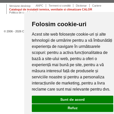
ANPC
Termeni si conditii
Dictionar
Cariere
Versiune desktop
Catalogul de instalatii termice, ventilatie si climatizare CALOR
Politica de confidentialitate
Folosim cookie-uri
© 2006 - 2026 Calor.
Acest site web folosește cookie-uri și alte
tehnologii de urmărire pentru a vă îmbunătăți
experiența de navigare în următoarele
scopuri:
pentru a activa funcționalitatea de
bază a site-ului web
,
pentru a oferi o
experiență mai bună pe site
,
pentru a vă
măsura interesul față de produsele și
serviciile noastre și pentru a personaliza
interacțiunile de marketing
,
pentru a livra
reclame care sunt mai relevante pentru dvs
.
Sunt de acord
Refuz