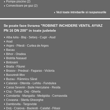
Pompe piscine (2)
Convectoare pe gaz (2)
Vezi toate intrebarile si raspunsurile
Se poate face livrarea "ROBINET INCHIDERE VENTIL AYVAZ
PN 16 DN 200" in toate judetele
Alba Iulia - Blaj - Sebeș - Cugir - Aiud
Arad
Arges - Pitesti - Curtea de Arges
Bacau
Bihor - Oradea
Bistrita Nasaud
Botosani
Braila - Făurei
Brasov - Predeal - Fagaras - Victoria
Bucuresti Ilfov
Buzau - Râmnicu Sărat
Calarasi - Oltenita - Lehliu - Fundulea
Caras Severin - Baile Herculane - Resita
Cluj - Turda - Dej - Gherla
Constanta - Mangalia - Medgidia - Cernavoda
Covasna - Sfantu Gheorghe
Dambovita - Targoviste
Dolj - Craiova - Baolesti - Calafat - Filiasi