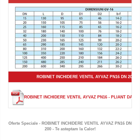
ROBINET INCHIDERE VENTIL AYVAZ PN16 DN 200
- 
ROBINET INCHIDERE VENTIL AYVAZ PN16
- PLIANT DATE
Oferte Speciale - ROBINET INCHIDERE VENTIL AYVAZ PN16 DN
200 - Te asteptam la Calor!