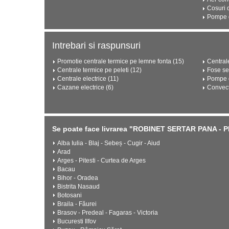
Cosuri 
Pompe d
Intrebari si raspunsuri
Promotie centrale termice pe lemne fonta (15)
Central
Centrale termice pe peleti (12)
Fose se
Centrale electrice (11)
Pompe d
Cazane electrice (6)
Convect
Se poate face livrarea "ROBINET SERTAR PANA - P
Alba Iulia - Blaj - Sebeș - Cugir - Aiud
Arad
Arges - Pitesti - Curtea de Arges
Bacau
Bihor - Oradea
Bistrita Nasaud
Botosani
Braila - Făurei
Brasov - Predeal - Fagaras - Victoria
Bucuresti Ilfov