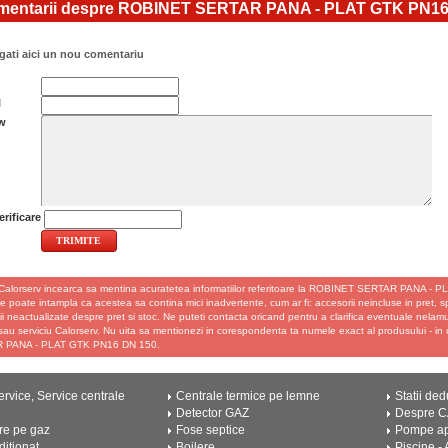
entarii despre ROBINET SERTAR PANA - PLAT GTK PN16
ati aici un nou comentariu
l
w
rificare
Calorserv incearca sa mentina acuratetea informatiilor referitoare la ROBINET SERTAR PANA -
se poate intampla ca acestea sa contina mici inadvertente, cum ar fi: accesorii neincluse in pret, spec
ii neactualizate despre pret si stoc. Ne puteti contacta oricand pentru a clarifica eventuale nelamur
au serviciu Calorserv. Nu uita sa mentionezi in corespondenta ta numele exact al produsului - i
 PANA - PLAT GTK PN16 DN 150.
rvice, Service centrale
Centrale termice pe lemne
Statii ded
Detector GAZ
Despre 
re pe gaz
Fose septice
Pompe a
ditionat
Boilere
Piscine -