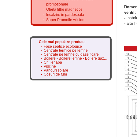
promotionale
Domeni
Oferta filtre magnetice
ventil:
Incalzire in pardoseala
-
instala
Super Promotie Ariston
- alte 
Cele mai populare produse
Fose septice ecologice
Centrale termice pe lemne
Centrale pe lemne cu gazeificare
Boilere - Boilere lemne - Boilere gaz...
Chiller apa
Piscine
Panouri solare
Cosuri de fum