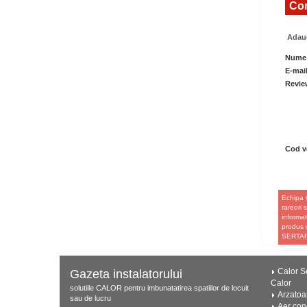
Com
Adaug
Nume
E-mai
Revie
Cod ve
Echipa 
rareori 
informat
produs s
SERTAR
Calor Se
Gazeta instalatorului
Calor
solutiile CALOR pentru imbunatatirea spatiilor de locuit
Arzatoa
sau de lucru
Aer con