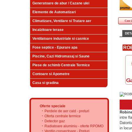
Generatoare de abur / Cazane ulei
Elemente de Automatizari
Climatizare, Ventilare si Tratare aer
Cere 
Incalzitoare terase
DETA
Ventilatoare industriale si casnice
ROB
Fose septice - Epurare apa
Piscine, Cazi Hidromasaj si Saune
Piese de schimb Centrale Termice
Contoare si Apometre
Casa si gradina
Oferte speciale
Perdele de aer cald - preturi
Robine
Oferta centrale termice
intre fl
Detector gaz
Datorit
Radiatoare aluminiu - oferte RPOMO
in locu
Ventilo convectoare - Preturi