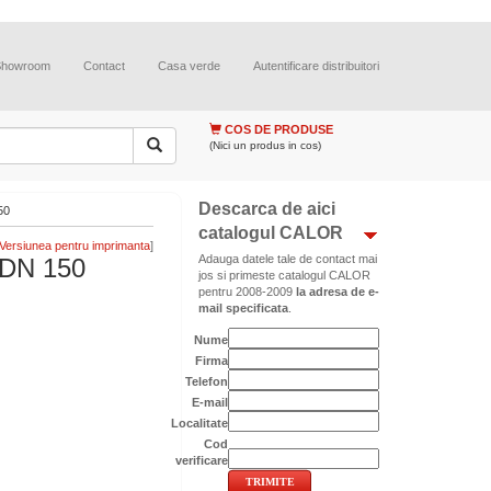
Showroom
Contact
Casa verde
Autentificare distribuitori
COS DE PRODUSE
(Nici un produs in cos)
Descarca de aici
50
catalogul CALOR
]
Adauga datele tale de contact mai
DN 150
jos si primeste catalogul CALOR
pentru 2008-2009
la adresa de e-
mail specificata
.
Nume
Firma
Telefon
E-mail
Localitate
Cod
verificare