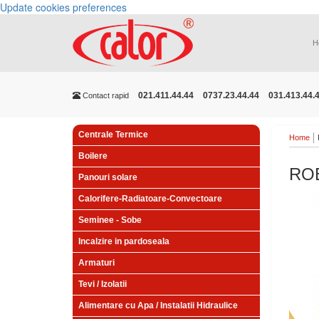
Update cookies preferences
H
021.411.44.44
0737.23.44.44
031.413.44.
Contact rapid
Centrale Termice
Home
Boilere
ROB
Panouri solare
Calorifere-Radiatoare-Convectoare
Seminee - Sobe
Incalzire in pardoseala
Armaturi
Tevi / Izolatii
Alimentare cu Apa / Instalatii Hidraulice