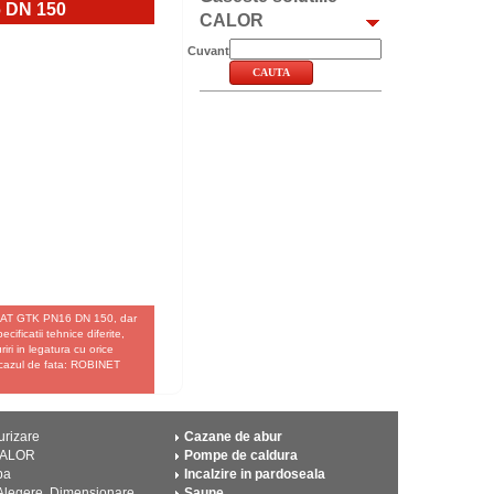
 DN 150
CALOR
Cuvant
 PLAT GTK PN16 DN 150, dar
ificatii tehnice diferite,
iri in legatura cu orice
n cazul de fata: ROBINET
urizare
Cazane de abur
CALOR
Pompe de caldura
pa
Incalzire in pardoseala
 Alegere, Dimensionare
Saune