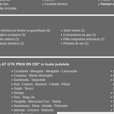
de fum
Centrale termice
Panouri 
e circulatie
e termice pe lemne cu gazeificare (6)
Sobe lemne (2)
ptice ecologice (3)
Convectoare pe gaz (2)
e caldura (3)
Filtre magnetice anticalcar (2)
oare electrice (2)
Perdele de aer (2)
LAT GTK PN16 DN 150" in toate judetele
Constanta - Mangalia - Medgidia - Cernavoda
Covasna - Sfantu Gheorghe
Dambovita - Targoviste
Dolj - Craiova - Baolesti - Calafat - Filiasi
Galati - Tecuci
Giurgiu
Gorj - Targu Jiu
Harghita - Miercurea Ciuc - Toplita
Hunedoara - Deva - Orastie - Petrosani
Ialomita - Urziceni - Slobozia