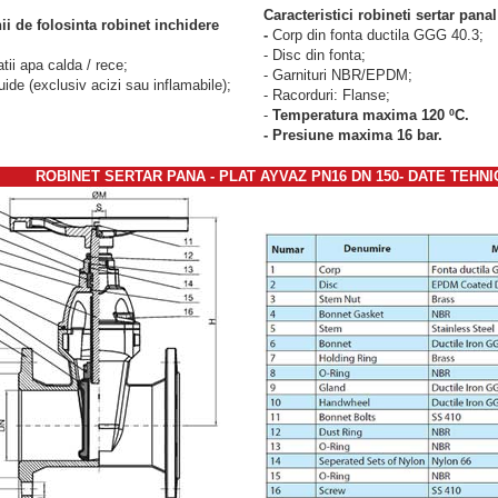
Caracteristici robineti sertar panal
i de folosinta robinet inchidere
-
Corp din fonta ductila GGG 40.3;
- Disc din fonta;
tii apa calda / rece;
- Garnituri NBR/EPDM
;
fluide (exclusiv acizi sau inflamabile);
- Racorduri: Flanse;
-
Temperatura maxima 12
0 ºC
.
- Presiune maxima 16 bar.
ROBINET SERTAR PANA - PLAT
AYVAZ PN16 DN 150- DATE TEHNI