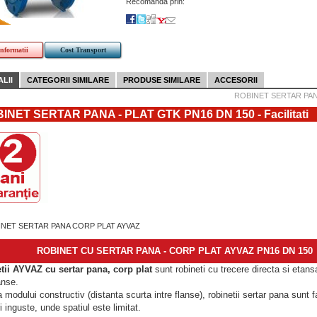
Recomanda prin:
informatii
Cost Transport
LII
CATEGORII SIMILARE
PRODUSE SIMILARE
ACCESORII
ROBINET SERTAR PANA
INET SERTAR PANA - PLAT GTK PN16 DN 150 - Facilitati
ROBINET CU SERTAR PANA - CORP PLAT AYVAZ PN16 DN 150
tii AYVAZ cu sertar pana, corp plat
sunt robineti cu trecere directa si etan
anse.
a modului constructiv (distanta scurta intre flanse), robinetii sertar pana sunt 
ri inguste, unde spatiul este limitat.