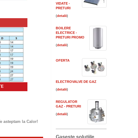
VIDATE -
PRETURI
(
)
BOILERE
ELECTRICE -
PRETURI PROMO
(
)
OFERTA
ELECTROVALVE DE GAZ
TE
(
)
REGULATOR
GAZ - PRETURI
(
)
 asteptam la Calor!
Gaseste solutiile