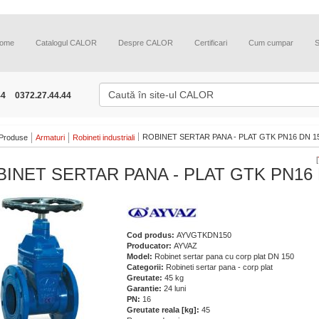
ome
Catalogul CALOR
Despre CALOR
Certificari
Cum cumpar
44
0372.27.44.44
ROBINET SERTAR PANA - PLAT GTK PN16 DN 1
Produse
Armaturi
Robineti industriali
[
INET SERTAR PANA - PLAT GTK PN16 
Cod produs:
AYVGTKDN150
Producator:
AYVAZ
Model:
Robinet sertar pana cu corp plat DN 150
Categorii:
Robineti sertar pana - corp plat
Greutate:
45 kg
Garantie:
24 luni
PN:
16
Greutate reala [kg]:
45