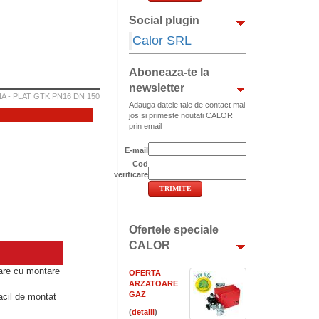
Social plugin
Calor SRL
Aboneaza-te la
newsletter
 - PLAT GTK PN16 DN 150
Adauga datele tale de contact mai
jos si primeste noutati CALOR
prin email
E-mail
Cod
verificare
Ofertele speciale
CALOR
sare cu montare
OFERTA
ARZATOARE
GAZ
facil de montat
(
)