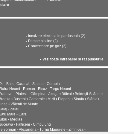
solare
Incalzire electrica in pardoseala (2)
Pompe piscine (2)
Convectoare pe gaz (2)
Vezi toate intrebarile si raspunsurile
Olt - Bals - Caracal - Slatina - Corabia
Piatra Neamt - Roman - Bicaz - Targu Neamt
Prahova - Ploiesti - Câmpina - Azuga • Băicoi • Boldești-Scăeni •
Breaza • Bușteni • Comarnic • Mizil • Plopeni • Sinaia • Slănic •
Urlați • Vălenii de Munte
Salaj - Zalau
Satu Mare - Carei
Sibiu - Medias
Suceava - Falticeni - Cimpulung
Teleorman - Alexandria - Turnu Măgurele - Zimnicea -