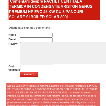
Comentarii despre PACHET CENTRALA
TERMICA IN CONDENSATIE ARISTON GENUS
PREMIUM HP EVO 45 KW CU 8 PANOURI
SOLARE SI BOILER SOLAR 800L
Adaugati aici un nou comentariu
Nume
E-mail
Review
Cod
verificare
Echipa Calorserv incearca sa mentina acuratetea informatiilor referitoare la PACHET
CENTRALA TERMICA IN CONDENSATIE ARISTON GENUS PREMIUM HP EVO 45
KW CU 8 PANOURI SOLARE SI BOILER SOLAR 800L, dar rareori se poate
intampla ca acestea sa contina mici inadvertente, cum ar fi: accesorii neincluse in
pret, specificatii tehnice diferite, informatii neactualizate despre pret si stoc. Ne
puteti contacta oricand pentru a clarifica eventuale nelamuriri in legatura cu orice
produs sau serviciu Calorserv. Nu uita sa mentionezi in corespondenta ta numele