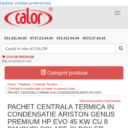
Update cookies preferences
Toggle
navigat
021.411.44.44
0737.23.44.44
031.413.44.44
0372.27.44.44
COS DE PRODUSE
(Nici un produs in cos)
Categorii produse
Home
Produse
Centrale Termice
Centrale in condensatie cu boiler si panouri solar...
PACHET CENTRALA TERMICA IN CONDENSATIE ARISTON GEN...
[
]
PACHET CENTRALA TERMICA IN
CONDENSATIE ARISTON GENUS
PREMIUM HP EVO 45 KW CU 8