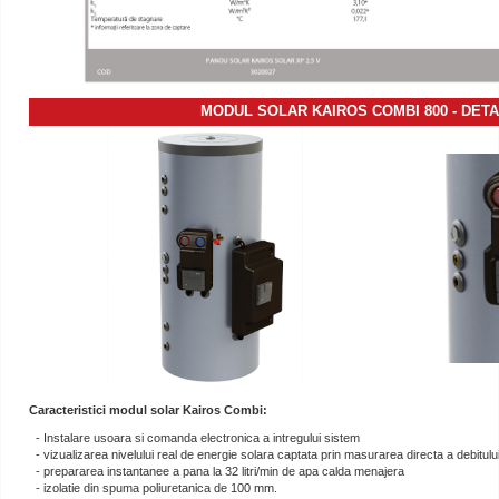
MODUL SOLAR
KAIROS COMBI 800 -
DETA
Caracteristici modul solar Kairos Combi:
- Instalare usoara si comanda electronica a intregului sistem
- vizualizarea nivelului real de energie solara captata prin masurarea directa a debitului
- prepararea instantanee a pana la 32 litri/min de apa calda menajera
- izolatie din spuma poliuretanica de 100 mm.