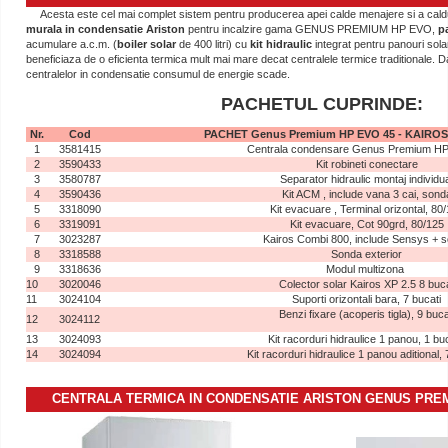
Acesta este cel mai complet sistem pentru producerea apei calde menajere si a caldur
murala in condensatie Ariston
pentru incalzire gama GENUS PREMIUM HP EVO,
p
acumulare a.c.m. (
boiler solar
de 400 litri) cu
kit hidraulic
integrat pentru panouri sola
beneficiaza de o eficienta termica mult mai mare decat centralele termice traditionale. Dat
centralelor in condensatie consumul de energie scade.
PACHETUL CUPRINDE:
Nr.
Cod
PACHET Genus Premium HP EVO 45 - KAIROS
1
3581415
Centrala condensare Genus Premium HP
2
3590433
Kit robineti conectare
3
3580787
Separator hidraulic montaj individu
4
3590436
Kit ACM , include vana 3 cai, sond
5
3318090
Kit evacuare , Terminal orizontal, 80
6
3319091
Kit evacuare, Cot 90grd, 80/125
7
3023287
Kairos Combi 800, include Sensys + 
8
3318588
Sonda exterior
9
3318636
Modul multizona
10
3020046
Colector solar Kairos XP 2.5 8 buca
11
3024104
Suporti orizontali bara, 7 bucati
Benzi fixare (acoperis tigla), 9 buca
12
3024112
13
3024093
Kit racorduri hidraulice 1 panou, 1 bu
14
3024094
Kit racorduri hidraulice 1 panou aditional,
CENTRALA TERMICA IN CONDENSATIE ARISTON GENUS PREM