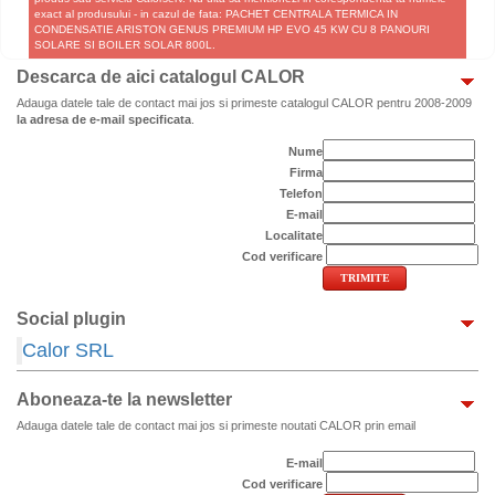
exact al produsului - in cazul de fata: PACHET CENTRALA TERMICA IN
CONDENSATIE ARISTON GENUS PREMIUM HP EVO 45 KW CU 8 PANOURI
SOLARE SI BOILER SOLAR 800L.
Descarca de aici catalogul CALOR
Adauga datele tale de contact mai jos si primeste catalogul CALOR pentru 2008-2009
la adresa de e-mail specificata
.
Nume
Firma
Telefon
E-mail
Localitate
Cod verificare
Social plugin
Calor SRL
Aboneaza-te la newsletter
Adauga datele tale de contact mai jos si primeste noutati CALOR prin email
E-mail
Cod verificare