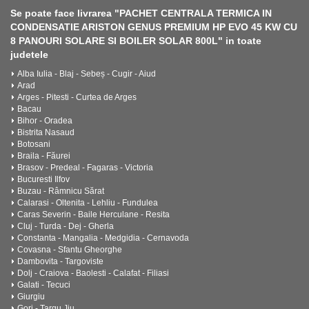
Se poate face livrarea "PACHET CENTRALA TERMICA IN
CONDENSATIE ARISTON GENUS PREMIUM HP EVO 45 KW CU
8 PANOURI SOLARE SI BOILER SOLAR 800L" in toate
judetele
Alba Iulia - Blaj - Sebeș - Cugir - Aiud
Arad
Arges - Pitesti - Curtea de Arges
Bacau
Bihor - Oradea
Bistrita Nasaud
Botosani
Braila - Făurei
Brasov - Predeal - Fagaras - Victoria
Bucuresti Ilfov
Buzau - Râmnicu Sărat
Calarasi - Oltenita - Lehliu - Fundulea
Caras Severin - Baile Herculane - Resita
Cluj - Turda - Dej - Gherla
Constanta - Mangalia - Medgidia - Cernavoda
Covasna - Sfantu Gheorghe
Dambovita - Targoviste
Dolj - Craiova - Baolesti - Calafat - Filiasi
Galati - Tecuci
Giurgiu
Gorj - Targu Jiu