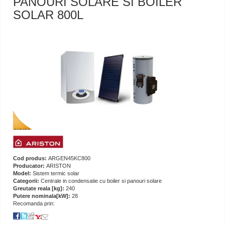
PANOURI SOLARE SI BOILER
SOLAR 800L
Cod produs:
ARGEN45KC800
Producator:
ARISTON
Model:
Sistem termic solar
Categorii:
Centrale in condensatie cu boiler si panouri solare
Greutate reala [kg]:
240
Putere nominala[kW]:
28
Recomanda prin: