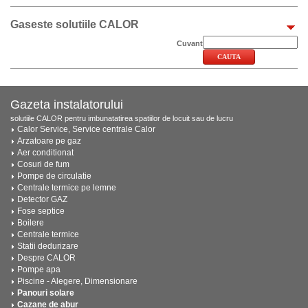
Gaseste solutiile CALOR
Cuvant
Gazeta instalatorului
solutiile CALOR pentru imbunatatirea spatiilor de locuit sau de lucru
Calor Service, Service centrale Calor
Arzatoare pe gaz
Aer conditionat
Cosuri de fum
Pompe de circulatie
Centrale termice pe lemne
Detector GAZ
Fose septice
Boilere
Centrale termice
Statii dedurizare
Despre CALOR
Pompe apa
Piscine - Alegere, Dimensionare
Panouri solare
Cazane de abur