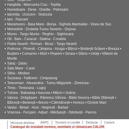
Harghita - Miercurea Ciuc - Toplita
Hunedoara - Deva - Orastie - Petrosani
Ialomita - Urziceni - Slobozia
Iasi - Pascani
Maramures - Baia Mare - Borșa - Sighetu Marmatiei - Viseu de Sus
Mehedinti - Drobeta-Turnu Severin - Orșova
Mures - Targu Mures - Reghin - Sighisoara
Olt - Bals - Caracal - Slatina - Corabia
Piatra Neamt - Roman - Bicaz - Targu Neamt
Prahova - Ploiesti - Câmpina - Azuga • Băicoi • Boldești-Scăeni • Breaza •
Bușteni • Comarnic • Mizil • Plopeni • Sinaia • Slănic • Urlați • Vălenii de
Munte
Salaj - Zalau
Satu Mare - Carei
Sibiu - Medias
Suceava - Falticeni - Cimpulung
Teleorman - Alexandria - Turnu Măgurele - Zimnicea -
Timis - Timisoara - Lugoj
Tulcea - Babadag • Isaccea • Măcin • Sulina
Valcea - Drăgășani - Râmnicu Vâlcea - Băile Govora • Băile Olănești •
Bălcești • Berbești • Brezoi • Călimănești • Horezu • Ocnele Mari
Vaslui - Birlad - Husi - Negresti - Barlad
Vrancea - Focșani - Adjud - Mărășești - Odobești - Panciu
ANPC
Termeni si conditii
Dictionar
Cariere
Versiune desktop
Catalogul de instalatii termice, ventilatie si climatizare CALOR