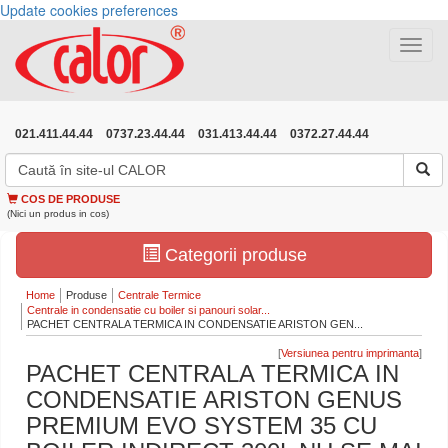
Update cookies preferences
Toggle
navigat
021.411.44.44
0737.23.44.44
031.413.44.44
0372.27.44.44
COS DE PRODUSE
(Nici un produs in cos)
Categorii produse
Home
Produse
Centrale Termice
Centrale in condensatie cu boiler si panouri solar...
PACHET CENTRALA TERMICA IN CONDENSATIE ARISTON GEN...
[
]
PACHET CENTRALA TERMICA IN
CONDENSATIE ARISTON GENUS
PREMIUM EVO SYSTEM 35 CU