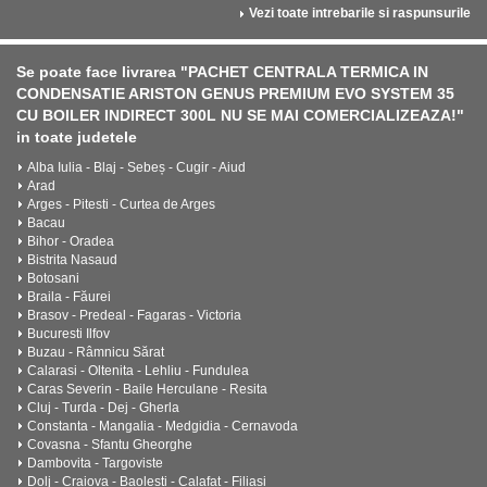
Vezi toate intrebarile si raspunsurile
Se poate face livrarea "PACHET CENTRALA TERMICA IN
CONDENSATIE ARISTON GENUS PREMIUM EVO SYSTEM 35
CU BOILER INDIRECT 300L NU SE MAI COMERCIALIZEAZA!"
in toate judetele
Alba Iulia - Blaj - Sebeș - Cugir - Aiud
Arad
Arges - Pitesti - Curtea de Arges
Bacau
Bihor - Oradea
Bistrita Nasaud
Botosani
Braila - Făurei
Brasov - Predeal - Fagaras - Victoria
Bucuresti Ilfov
Buzau - Râmnicu Sărat
Calarasi - Oltenita - Lehliu - Fundulea
Caras Severin - Baile Herculane - Resita
Cluj - Turda - Dej - Gherla
Constanta - Mangalia - Medgidia - Cernavoda
Covasna - Sfantu Gheorghe
Dambovita - Targoviste
Dolj - Craiova - Baolesti - Calafat - Filiasi