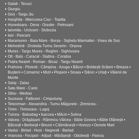
Galati - Tecuci
Giurgiu
Gorj - Targu Jiu
Harghita - Miercurea Ciuc - Toplita
Hunedoara - Deva - Orastie - Petrosani
Ialomita - Urziceni - Slobozia
Iasi - Pascani
Maramures - Baia Mare - Borșa - Sighetu Marmatiei - Viseu de Sus
Mehedinti - Drobeta-Turnu Severin - Orșova
Mures - Targu Mures - Reghin - Sighisoara
Olt - Bals - Caracal - Slatina - Corabia
Piatra Neamt - Roman - Bicaz - Targu Neamt
Prahova - Ploiesti - Câmpina - Azuga • Băicoi • Boldești-Scăeni • Breaza •
Bușteni • Comarnic • Mizil • Plopeni • Sinaia • Slănic • Urlați • Vălenii de
Munte
Salaj - Zalau
Satu Mare - Carei
Sibiu - Medias
Suceava - Falticeni - Cimpulung
Teleorman - Alexandria - Turnu Măgurele - Zimnicea -
Timis - Timisoara - Lugoj
Tulcea - Babadag • Isaccea • Măcin • Sulina
Valcea - Drăgășani - Râmnicu Vâlcea - Băile Govora • Băile Olănești •
Bălcești • Berbești • Brezoi • Călimănești • Horezu • Ocnele Mari
Vaslui - Birlad - Husi - Negresti - Barlad
Vrancea - Focșani - Adjud - Mărășești - Odobești - Panciu