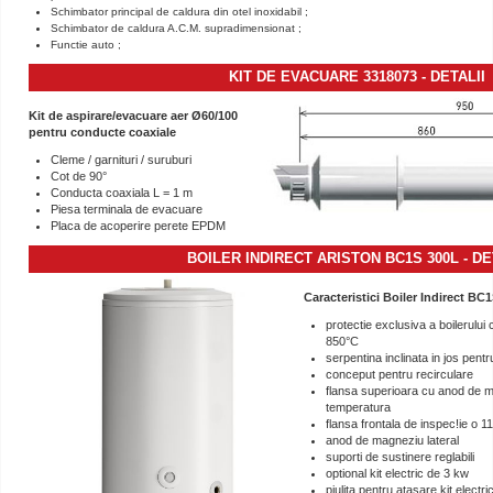
Schimbator principal de caldura din otel inoxidabil ;
Schimbator de caldura A.C.M. supradimensionat ;
Functie auto ;
KIT DE EVACUARE 3318073
-
DETALII
Kit de aspirare/evacuare aer Ø60/100
pentru conducte coaxiale
Cleme / garnituri / suruburi
Cot de 90°
Conducta coaxiala L = 1 m
Piesa terminala de evacuare
Placa de acoperire perete EPDM
BOILER INDIRECT ARISTON BC1S 300L
-
DE
Caracteristici Boiler Indirect BC1
protectie exclusiva a boilerului 
850°C
serpentina inclinata in jos pent
conceput pentru recirculare
flansa superioara cu anod de m
temperatura
flansa frontala de inspec!ie o 
anod de magneziu lateral
suporti de sustinere reglabili
optional kit electric de 3 kw
piulita pentru atasare kit electri