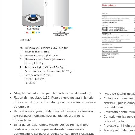
Afisaj lat cu matrice de puncte, cu iluminare de fundal ;
Filtre pe returul instal
Raport de modulatie 1:10: Puterea este reglata in functie
Proiectata pentru int
de necesarul efectiv de caldura pentru o economie maxima
sistemului prin interme
de energie ;
bus bridgenet ;
Confort acustic garantat de numarul redus de cicluri on-off
Proiectata pentru term
ale centralei, noul amortizor de zgomot si panourile
Centrala termica este 
fonoizolante ;
sistemului solar ;
Seria de centrale termice Ariston Genus Premium Evo
Protectie anti-inghet, 
contine o pompa complet modulanta: maximizeaza
Tevi separate de evac
performantele centralei si reduce consumul de electricitate ;