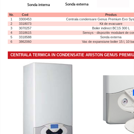
Nr.
Cod
Produs
1
3300453
Centrala condensare Genus Premium Evo Sy
2
3318073
Kit de evacuare
3
3070257
Boiler indirect BC1S 300 L
4
3318615
Sensys - dispozitiv modulant de con
5
3318588
Sonda externa
6
3862060
Vas de expansiune boiler 15 l, 10 ba
CENTRALA TERMICA IN CONDENSATIE ARISTON GENUS PREMI