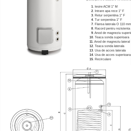
1
. Iesire ACM 1” M
2
. Intrare apa rece 1” F
3
. Retur serpentina 1” F
4
. Tur serpentina 1” F
7
. Flansa laterala O 110 mm
8
. Racord pentru rezistenta 
9
. Anod de magneziu superi
10
. Teaca sonda superioara
11
. Anod de magneziu lateral
12
. Teaca sonda laterala
13
. Usa de acces laterala
14
. Usa de acces superioara
15
. Recirculare