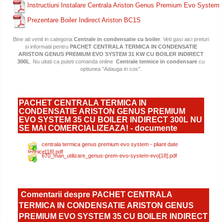
Instructiuni Instalare Centrala Ariston Genus Premium Evo System
Prezentare Boiler Indirect Ariston BC1S
Bine ati venit in categoria
Centrale in condensatie cu boiler
. Veti gasi aici preturi
si informatii pentru
PACHET CENTRALA TERMICA IN CONDENSATIE
ARISTON GENUS PREMIUM EVO SYSTEM 31 KW CU BOILER INDIRECT
300L
. Nu uitati ca puteti comanda online
Centrale termice in condensare
cu
optiunea "Adauga in cos".
PACHET CENTRALA TERMICA IN
CONDENSATIE ARISTON GENUS PREMIUM
EVO SYSTEM 35 CU BOILER INDIRECT 300L NU
SE MAI COMERCIALIZEAZA! - documente
centrala termica genus premium evo system - pliant date
tehnice[18].pdf
670_man_utilizare_genus-prem-evo-system-evo[18].pdf
Comentarii despre PACHET CENTRALA
TERMICA IN CONDENSATIE ARISTON GENUS
PREMIUM EVO SYSTEM 35 CU BOILER INDIRECT