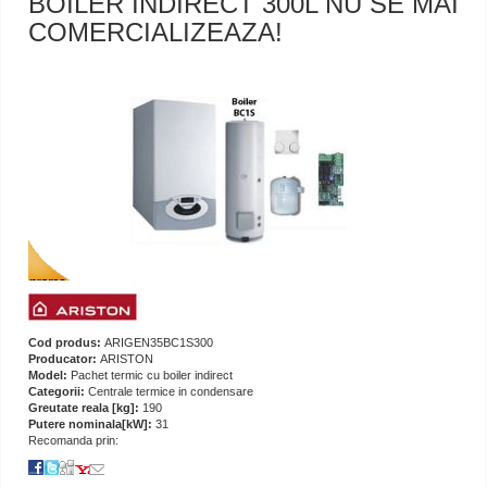
BOILER INDIRECT 300L NU SE MAI
COMERCIALIZEAZA!
Cod produs:
ARIGEN35BC1S300
Producator:
ARISTON
Model:
Pachet termic cu boiler indirect
Categorii:
Centrale termice in condensare
Greutate reala [kg]:
190
Putere nominala[kW]:
31
Recomanda prin: