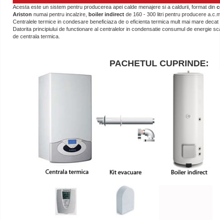
Acesta este un sistem pentru producerea apei calde menajere si a caldurii, format din
c
Ariston
numai pentru incalzire,
boiler indirect
de 160 - 300 litri pentru producere a.c.
Centralele termice in condesare beneficiaza de o eficienta termica mult mai mare decat c
Datorita principiului de functionare al centralelor in condensatie consumul de energie s
de centrala termica.
PACHETUL CUPRINDE: