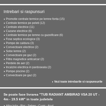
Intrebari si raspunsuri
Promotie centrale termice pe lemne fonta (15)
Centrale termice pe peleti (12)
Centrale electrice (11)
Cazane electrice (6)
Centrale termice pe lemne cu gazeificare (6)
Fose septice ecologice (3)
Pompe de caldura (3)
Convectoare electrice (2)
Sobe lemne (2)
Convectoare pe gaz (2)
Filtre magnetice anticalcar (2)
Perdele de aer (2)
Incalzire electrica in pardoseala (2)
Pompe piscine (2)
Convectoare pe gaz (2)
Vezi toate intrebarile si raspunsurile
Se poate face livrarea "TUB RADIANT AMBIRAD VSA 20 UT -
4m - 19.5 kW" in toate judetele
Alba Iulia - Blaj - Sebeș - Cugir - Aiud