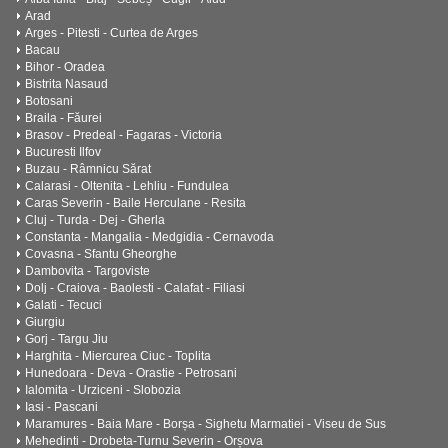
Arad
Arges - Pitesti - Curtea de Arges
Bacau
Bihor - Oradea
Bistrita Nasaud
Botosani
Braila - Făurei
Brasov - Predeal - Fagaras - Victoria
Bucuresti Ilfov
Buzau - Râmnicu Sărat
Calarasi - Oltenita - Lehliu - Fundulea
Caras Severin - Baile Herculane - Resita
Cluj - Turda - Dej - Gherla
Constanta - Mangalia - Medgidia - Cernavoda
Covasna - Sfantu Gheorghe
Dambovita - Targoviste
Dolj - Craiova - Baolesti - Calafat - Filiasi
Galati - Tecuci
Giurgiu
Gorj - Targu Jiu
Harghita - Miercurea Ciuc - Toplita
Hunedoara - Deva - Orastie - Petrosani
Ialomita - Urziceni - Slobozia
Iasi - Pascani
Maramures - Baia Mare - Borșa - Sighetu Marmatiei - Viseu de Sus
Mehedinti - Drobeta-Turnu Severin - Orșova