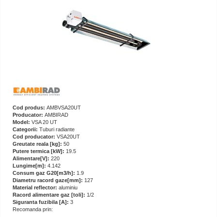
Cod produs:
AMBVSA20UT
Producator:
AMBIRAD
Model:
VSA 20 UT
Categorii:
Tuburi radiante
Cod producator:
VSA20UT
Greutate reala [kg]:
50
Putere termica [kW]:
19.5
Alimentare[V]:
220
Lungime[m]:
4.142
Consum gaz G20[m3/h]:
1.9
Diametru racord gaze[mm]:
127
Material reflector:
aluminiu
Racord alimentare gaz [toli]:
1/2
Siguranta fuzibila [A]:
3
Recomanda prin: