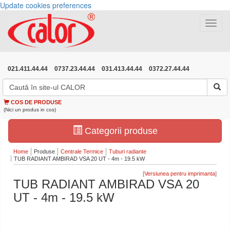
Update cookies preferences
Toggle
navigat
021.411.44.44
0737.23.44.44
031.413.44.44
0372.27.44.44
COS DE PRODUSE
(Nici un produs in cos)
Categorii produse
Home
Produse
Centrale Termice
Tuburi radiante
TUB RADIANT AMBIRAD VSA 20 UT - 4m - 19.5 kW
[
]
TUB RADIANT AMBIRAD VSA 20
UT - 4m - 19.5 kW