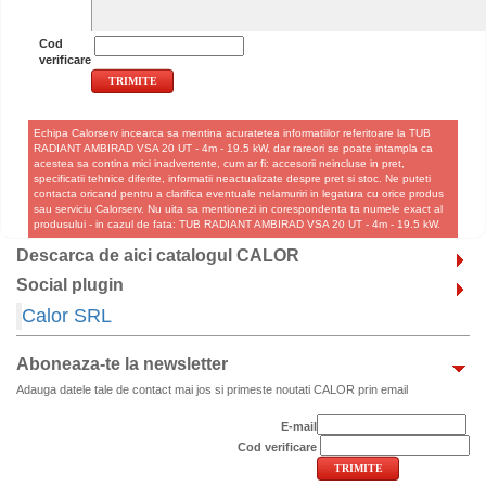
Cod
verificare
Echipa Calorserv incearca sa mentina acuratetea informatiilor referitoare la TUB
RADIANT AMBIRAD VSA 20 UT - 4m - 19.5 kW, dar rareori se poate intampla ca
acestea sa contina mici inadvertente, cum ar fi: accesorii neincluse in pret,
specificatii tehnice diferite, informatii neactualizate despre pret si stoc. Ne puteti
contacta oricand pentru a clarifica eventuale nelamuriri in legatura cu orice produs
sau serviciu Calorserv. Nu uita sa mentionezi in corespondenta ta numele exact al
produsului - in cazul de fata: TUB RADIANT AMBIRAD VSA 20 UT - 4m - 19.5 kW.
Descarca de aici catalogul CALOR
Social plugin
Calor SRL
Aboneaza-te la newsletter
Adauga datele tale de contact mai jos si primeste noutati CALOR prin email
E-mail
Cod verificare