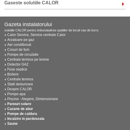
Gaseste solutiile CALOR
Gazeta instalatorului
solutiile CALOR pentru imbunatatirea spatiilor de locuit sau de lucru
Calor Service, Service centrale Calor
Arzatoare pe gaz
Aer conditionat
Cosuri de fum
Pompe de circulatie
Centrale termice pe lemne
Detector GAZ
Fose septice
Boilere
Centrale termice
Statii dedurizare
Despre CALOR
Pompe apa
Piscine - Alegere, Dimensionare
Panouri solare
Cazane de abur
Pompe de caldura
Incalzire in pardoseala
Saune