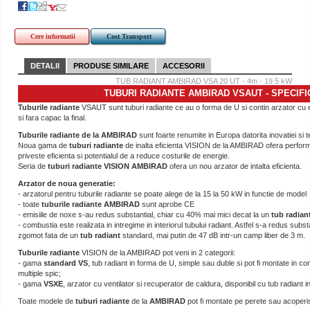
Cere informatii
Cost Transport
DETALII
PRODUSE SIMILARE
ACCESORII
TUB RADIANT AMBIRAD VSA 20 UT - 4m - 19.5 kW
TUBURI RADIANTE AMBIRAD VSAUT - SPECIFIC
Tuburile radiante
VSAUT sunt tuburi radiante ce au o forma de U si contin arzator cu e
si fara capac la final.
Tuburile radiante de la AMBIRAD
sunt foarte renumite in Europa datorita inovatiei si te
Noua gama de
tuburi radiante
de inalta eficienta VISION de la AMBIRAD ofera perfor
priveste eficienta si potentialul de a reduce costurile de energie.
Seria de
tuburi radiante VISION AMBIRAD
ofera un nou arzator de intalta eficienta.
Arzator de noua generatie:
- arzatorul pentru tuburile radiante se poate alege de la 15 la 50 kW in functie de model
- toate
tuburile radiante AMBIRAD
sunt aprobe CE
- emisiile de noxe s-au redus substantial, chiar cu 40% mai mici decat la un
tub radian
- combustia este realizata in intregime in interiorul tubului radiant. Astfel s-a redus subst
zgomot fata de un
tub radiant
standard, mai putin de 47 dB intr-un camp liber de 3 m.
Tuburile radiante
VISION de la AMBIRAD pot veni in 2 categorii:
- gama
standard VS
, tub radiant in forma de U, simple sau duble si pot fi montate in conf
multiple spic;
- gama
VSXE
, arzator cu ventilator si recuperator de caldura, disponibil cu tub radiant 
Toate modele de
tuburi radiante
de la
AMBIRAD
pot fi montate pe perete sau acoperi