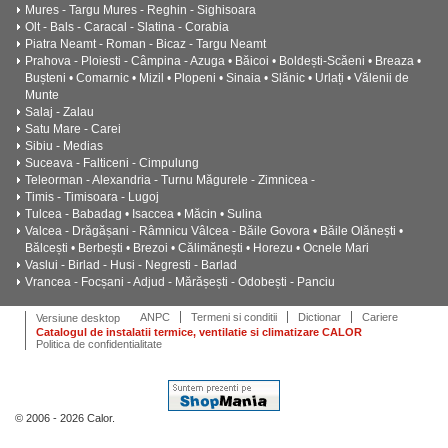
Mures - Targu Mures - Reghin - Sighisoara
Olt - Bals - Caracal - Slatina - Corabia
Piatra Neamt - Roman - Bicaz - Targu Neamt
Prahova - Ploiesti - Câmpina - Azuga • Băicoi • Boldești-Scăeni • Breaza •
Bușteni • Comarnic • Mizil • Plopeni • Sinaia • Slănic • Urlați • Vălenii de
Munte
Salaj - Zalau
Satu Mare - Carei
Sibiu - Medias
Suceava - Falticeni - Cimpulung
Teleorman - Alexandria - Turnu Măgurele - Zimnicea -
Timis - Timisoara - Lugoj
Tulcea - Babadag • Isaccea • Măcin • Sulina
Valcea - Drăgășani - Râmnicu Vâlcea - Băile Govora • Băile Olănești •
Bălcești • Berbești • Brezoi • Călimănești • Horezu • Ocnele Mari
Vaslui - Birlad - Husi - Negresti - Barlad
Vrancea - Focșani - Adjud - Mărășești - Odobești - Panciu
ANPC
Termeni si conditii
Dictionar
Cariere
Versiune desktop
Catalogul de instalatii termice, ventilatie si climatizare CALOR
Politica de confidentialitate
© 2006 - 2026 Calor.