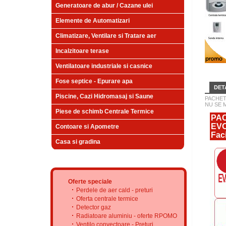
Generatoare de abur / Cazane ulei
Elemente de Automatizari
Climatizare, Ventilare si Tratare aer
Incalzitoare terase
Ventilatoare industriale si casnice
Fose septice - Epurare apa
DETA
Piscine, Cazi Hidromasaj si Saune
PACHET
NU SE 
Piese de schimb Centrale Termice
PAC
EVO
Contoare si Apometre
Faci
Casa si gradina
Oferte speciale
Perdele de aer cald - preturi
Oferta centrale termice
Detector gaz
Radiatoare aluminiu - oferte RPOMO
Ventilo convectoare - Preturi