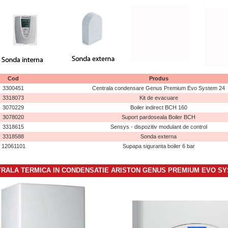
Cod
Produs
3300451
Centrala condensare Genus Premium Evo System 24
3318073
Kit de evacuare
3070229
Boiler indirect BCH 160
3078020
Suport pardoseala Boiler BCH
3318615
Sensys - dispozitiv modulant de control
3318588
Sonda externa
12061101
Supapa siguranta boiler 6 bar
RALA TERMICA IN CONDENSATIE ARISTON GENUS PREMIUM EVO SY