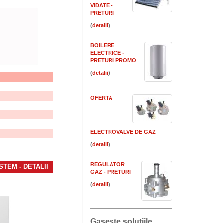
VIDATE -
PRETURI
(
)
BOILERE
ELECTRICE -
PRETURI PROMO
(
)
OFERTA
ELECTROVALVE DE GAZ
(
)
REGULATOR
STEM -
DETALII
GAZ - PRETURI
(
)
Gaseste solutiile