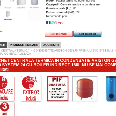
Model:
Pachet termic cu boiler indirect
Categorii:
Centrale termice in condensare
Greutate reala [kg]:
85
Putere nominala[kW]:
22
Recomanda prin:
Cere informatii
Cost Transport
LII
PRODUSE SIMILARE
ACCESORII
 CENTRALA TERMICA IN CONDENSATIE ARISTON GENUS PREMIUM EVO SYSTEM 24 C
MAI COMERCIALIZEAZA!
HET CENTRALA TERMICA IN CONDENSATIE ARISTON G
 SYSTEM 24 CU BOILER INDIRECT 160L NU SE MAI COME
litati