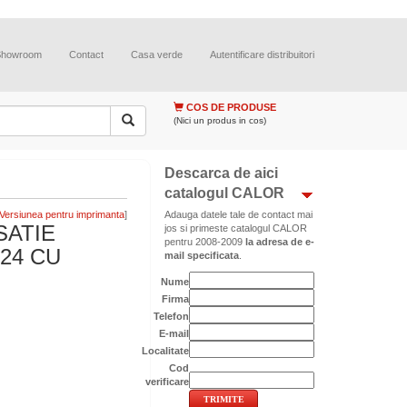
Showroom
Contact
Casa verde
Autentificare distribuitori
COS DE PRODUSE
(Nici un produs in cos)
Descarca de aici
catalogul CALOR
]
Adauga datele tale de contact mai
SATIE
jos si primeste catalogul CALOR
pentru 2008-2009
la adresa de e-
24 CU
mail specificata
.
Nume
Firma
Telefon
E-mail
Localitate
Cod
verificare