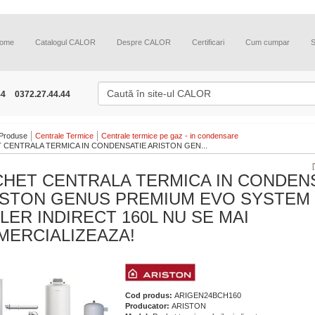
ome
Catalogul CALOR
Despre CALOR
Certificari
Cum cumpar
44
0372.27.44.44
Produse
Centrale Termice
Centrale termice pe gaz - in condensare
 CENTRALA TERMICA IN CONDENSATIE ARISTON GEN...
[
CHET CENTRALA TERMICA IN CONDEN
ISTON GENUS PREMIUM EVO SYSTEM 
LER INDIRECT 160L NU SE MAI
MERCIALIZEAZA!
Cod produs:
ARIGEN24BCH160
Producator:
ARISTON