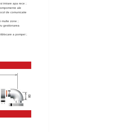
 si intrare apa rece ;
 compomente ale
tocol de comunicatie
i multe zone ;
tru gestionarea
ntiblocare a pompei ;