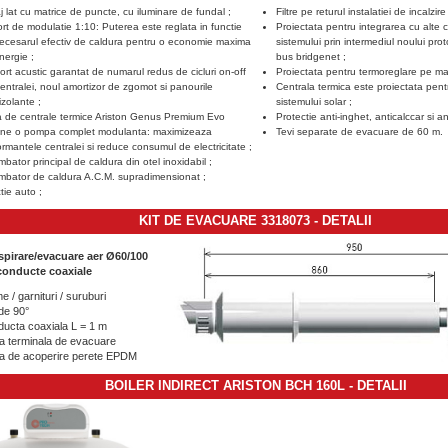
j lat cu matrice de puncte, cu iluminare de fundal ;
Filtre pe returul instalatiei de incalzire
rt de modulatie 1:10: Puterea este reglata in functie
Proiectata pentru integrarea cu alte
ecesarul efectiv de caldura pentru o economie maxima
sistemului prin intermediul noului pro
nergie ;
bus bridgenet ;
ort acustic garantat de numarul redus de cicluri on-off
Proiectata pentru termoreglare pe ma
centralei, noul amortizor de zgomot si panourile
Centrala termica este proiectata pen
zolante ;
sistemului solar ;
a de centrale termice Ariston Genus Premium Evo
Protectie anti-inghet, anticalccar si a
ine o pompa complet modulanta: maximizeaza
Tevi separate de evacuare de 60 m.
rmantele centralei si reduce consumul de electricitate ;
bator principal de caldura din otel inoxidabil ;
mbator de caldura A.C.M. supradimensionat ;
tie auto ;
KIT DE EVACUARE 3318073
-
DETALII
spirare/evacuare aer Ø60/100
conducte coaxiale
e / garnituri / suruburi
de 90°
ucta coaxiala L = 1 m
a terminala de evacuare
a de acoperire perete EPDM
BOILER INDIRECT ARISTON BCH 160L
-
DETALII