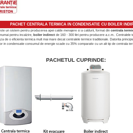
PACHET CENTRALA TERMICA IN CONDENSATIE CU BOILER INDI
ste un sistem pentru producerea apei calde menajere si a caldurii, format din
centrala termi
numai pentru incalzire,
boiler indirect
de 160 - 300 litri pentru producere a.c.m.
. Centralele 
za de o eficienta termica mult mai mare decat centralele termice traditionale. Datorita principiu
lor in condensatie consumul de energie scade cu 35% comparativ cu un alt tip de centrala ter
PACHETUL CUPRINDE: