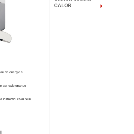
CALOR
ri de energie si
e aer existente pe
nstalatiei chiar si in