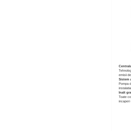
Centrala
Tehnolog
emisii d
Sistem 
Pompa de
instalati
Inalt gr
Toate co
incaperi