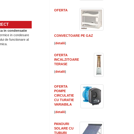
OFERTA
RECT
ca in condensatie
termice in condesare
CONVECTOARE PE GAZ
lui de functionare al
(
)
mica.
OFERTA
INCALZITOARE
TERASE
(
)
OFERTA
POMPE
CIRCULATIE
CU TURATIE
VARIABILA
(
)
PANOURI
SOLARE CU
TUBURI