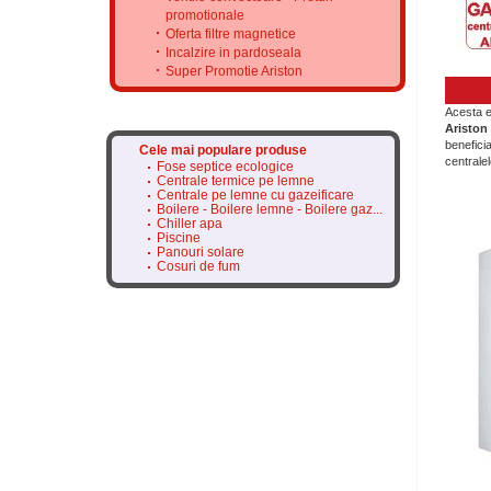
promotionale
Oferta filtre magnetice
Incalzire in pardoseala
Super Promotie Ariston
Acesta e
Ariston
beneficia
Cele mai populare produse
centrale
Fose septice ecologice
Centrale termice pe lemne
Centrale pe lemne cu gazeificare
Boilere - Boilere lemne - Boilere gaz...
Chiller apa
Piscine
Panouri solare
Cosuri de fum