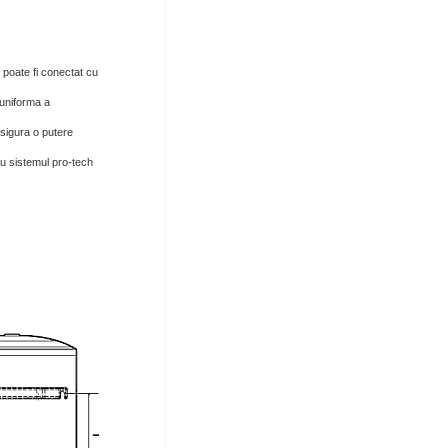
 poate fi conectat cu
 uniforma a
sigura o putere
cu sistemul pro-tech