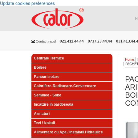
Update cookies preferences
H
021.411.44.44
0737.23.44.44
031.413.44.
Contact rapid
Centrale Termice
Home
PACHET
Boilere
Panouri solare
PA
AR
Calorifere-Radiatoare-Convectoare
BOI
Seminee - Sobe
CO
Incalzire in pardoseala
Armaturi
Tevi / Izolatii
Alimentare cu Apa / Instalatii Hidraulice