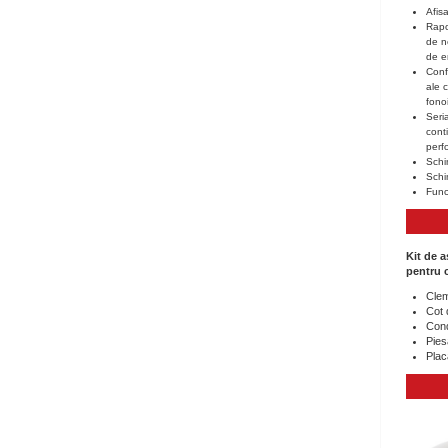
Afisa
Rapo
de n
de e
Conf
ale 
fonoi
Seri
cont
perfo
Schim
Schi
Func
Kit de a
pentru 
Clem
Cot 
Cond
Pies
Plac