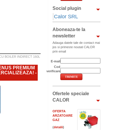
Social plugin
Calor SRL
Aboneaza-te la
newsletter
Adauga datele tale de contact mai
jos si primeste noutati CALOR
prin email
U BOILER INDIRECT 160L
E-mail
Cod
ENUS PREMIUM
verificare
RCIALIZEAZA! -
Ofertele speciale
CALOR
OFERTA
ARZATOARE
GAZ
(
)