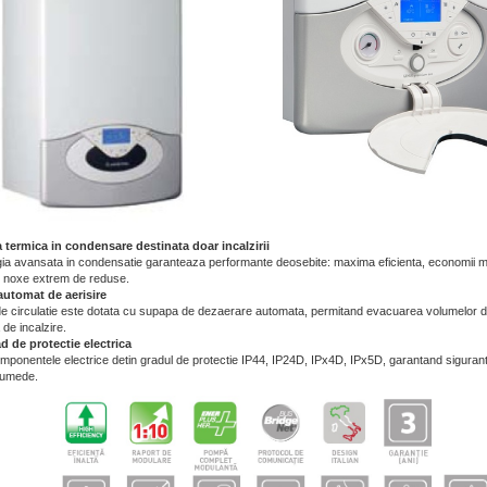
 termica in condensare destinata doar incalzirii
ia avansata in condensatie garanteaza performante deosebite: maxima eficienta, economii ma
e noxe extrem de reduse.
automat de aerisire
 circulatie este dotata cu supapa de dezaerare automata, permitand evacuarea volumelor d
a de incalzire.
ad de protectie electrica
mponentele electrice detin gradul de protectie IP44, IP24D, IPx4D, IPx5D, garantand siguranta i
 umede.