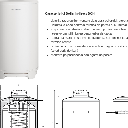
Caracteristici Boiler Indirect BCH:
datorita racordurilor montate deasupra boilerului, acesta
usurinta la orice centrala termica de perete si nu numai
serpentina construita si dimensionata pentru o incalzire
rezervorului si limitarea depunerilor de calcar
suprafata mare de schimb de caldura a serpentinei ce a
termica optima
protectie la coroziune atat cu anod de magneziu cat si 
(anod activ de titan)
montare pe pardoseala sau agatat de perete