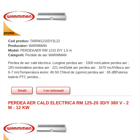
Cod produs:
TAIRM1215DY2L22
Producator:
WARMMAN
Model:
PERDEA AER RM 1215 D/Y 1,5 m
Categorii:
Perdele de aer WARMMAN
Perdea de aer cald electrica. Lungime perdea aer : 1500 mmLatime perdea aer :
183 mmInaltime perdea aer : 221 mmDebit aer perdea aer : 1670 mc/hViteza aer:
6-7 m/sTemperatura iesire: 40-50 CNivel de zgomot perdea aer : 65 dBPuterea
baterie PTC perdea...
Detalii
Cere informatii
PERDEA AER CALD ELECTRICA RM 125-20 3D/Y 380 V - 2
M - 12 KW