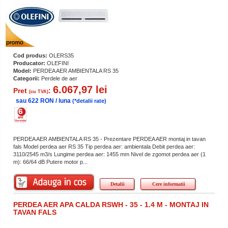
Cod produs:
OLERS35
Producator:
OLEFINI
Model:
PERDEA AER AMBIENTALA RS 35
Categorii:
Perdele de aer
6.067,97 lei
Pret
:
(cu TVA)
sau 622 RON / luna
(*detalii rate)
PERDEA AER AMBIENTALA RS 35 - Prezentare PERDEA AER montaj in tavan
fals Model perdea aer RS 35 Tip perdea aer: ambientala Debit perdea aer:
3110/2545 m3/s Lungime perdea aer: 1455 mm Nivel de zgomot perdea aer (1
m): 66/64 dB Putere motor p...
Detalii
Cere informatii
PERDEA AER APA CALDA RSWH - 35 - 1.4 M - MONTAJ IN
TAVAN FALS