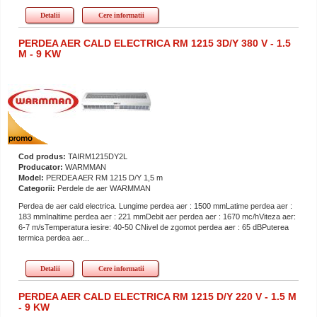
Detalii
Cere informatii
PERDEA AER CALD ELECTRICA RM 1215 3D/Y 380 V - 1.5
M - 9 KW
Cod produs:
TAIRM1215DY2L
Producator:
WARMMAN
Model:
PERDEA AER RM 1215 D/Y 1,5 m
Categorii:
Perdele de aer WARMMAN
Perdea de aer cald electrica. Lungime perdea aer : 1500 mmLatime perdea aer :
183 mmInaltime perdea aer : 221 mmDebit aer perdea aer : 1670 mc/hViteza aer:
6-7 m/sTemperatura iesire: 40-50 CNivel de zgomot perdea aer : 65 dBPuterea
termica perdea aer...
Detalii
Cere informatii
PERDEA AER CALD ELECTRICA RM 1215 D/Y 220 V - 1.5 M
- 9 KW