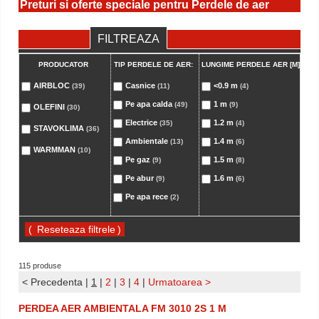
Preturi si oferte speciale pentru Perdele de aer
FILTREAZA
PRODUCATOR
TIP PERDELE DE AER:
LUNGIME PERDELE AER [M]:
AIRBLOC
Casnice
<0.9 m
1
(39)
(11)
(4)
Pe apa calda
1 m
(49)
(9)
OLEFINI
(30)
Electrice
1.2 m
2
(35)
(4)
STAVOKLIMA
(36)
Ambientale
1.4 m
2
(13)
(6)
WARMMAN
(10)
Pe gaz
1.5 m
2
(9)
(8)
Pe abur
1.6 m
2
(9)
(6)
Pe apa rece
(2)
(
)
115 produse
< Precedenta
|
1
|
2
|
3
|
4
|
Urmatoarea >
PERDEA AER AMBIENTALA FM 3010 2S 1 M