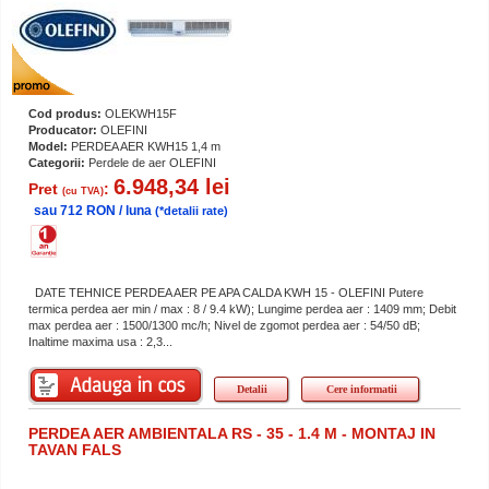
Cod produs:
OLEKWH15F
Producator:
OLEFINI
Model:
PERDEA AER KWH15 1,4 m
Categorii:
Perdele de aer OLEFINI
6.948,34 lei
Pret
:
(cu TVA)
sau 712 RON / luna
(*detalii rate)
DATE TEHNICE PERDEA AER PE APA CALDA KWH 15 - OLEFINI Putere
termica perdea aer min / max : 8 / 9.4 kW); Lungime perdea aer : 1409 mm; Debit
max perdea aer : 1500/1300 mc/h; Nivel de zgomot perdea aer : 54/50 dB;
Inaltime maxima usa : 2,3...
Detalii
Cere informatii
PERDEA AER AMBIENTALA RS - 35 - 1.4 M - MONTAJ IN
TAVAN FALS