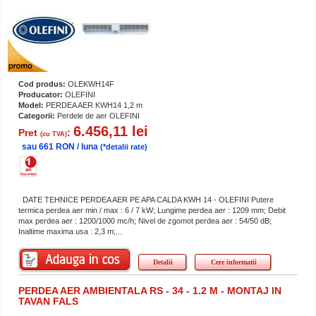
Cod produs:
OLEKWH14F
Producator:
OLEFINI
Model:
PERDEA AER KWH14 1,2 m
Categorii:
Perdele de aer OLEFINI
6.456,11 lei
Pret
:
(cu TVA)
sau 661 RON / luna
(*detalii rate)
DATE TEHNICE PERDEA AER PE APA CALDA KWH 14 - OLEFINI Putere
termica perdea aer min / max : 6 / 7 kW; Lungime perdea aer : 1209 mm; Debit
max perdea aer : 1200/1000 mc/h; Nivel de zgomot perdea aer : 54/50 dB;
Inaltime maxima usa : 2,3 m;...
Detalii
Cere informatii
PERDEA AER AMBIENTALA RS - 34 - 1.2 M - MONTAJ IN
TAVAN FALS