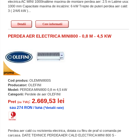
electrica AC MINI 1000Inaltime maxima de montare perdea aer: 2.5 m Latime usa:
1000 mm Capacitate maxima de incalzire: 6 kW Trepte de puteri perdea aer cald:
3 ( 2/4/6 kW )...
Detalii
Cere informatii
PERDEA AER ELECTRICA MINI800 - 0,8 M - 4,5 KW
Cod produs:
OLEMINI800S
Producator:
OLEFINI
Model:
PERDEA MINI800 0,8 m 4,5 kW
Categorii:
Perdele de aer OLEFINI
2.669,53 lei
Pret
:
(cu TVA)
sau 274 RON / luna
(*detalii rate)
Perdea aer cald cu rezistenta electrica, dotata cu fitru de praf si comanda pe
carcasa. DATE TEHNICE PERDEA AER CALD ELECTRICA MINI 800 S -