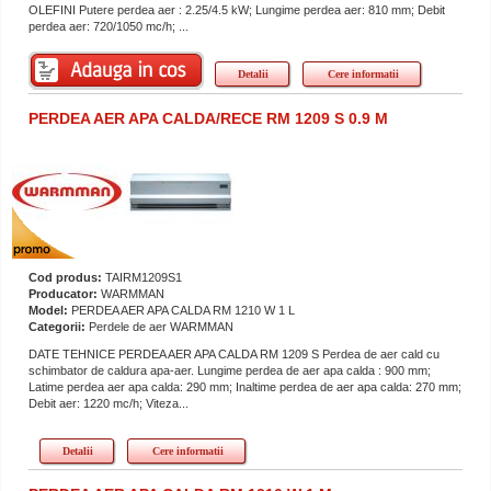
OLEFINI Putere perdea aer : 2.25/4.5 kW; Lungime perdea aer: 810 mm; Debit
perdea aer: 720/1050 mc/h; ...
Detalii
Cere informatii
PERDEA AER APA CALDA/RECE RM 1209 S 0.9 M
Cod produs:
TAIRM1209S1
Producator:
WARMMAN
Model:
PERDEA AER APA CALDA RM 1210 W 1 L
Categorii:
Perdele de aer WARMMAN
DATE TEHNICE PERDEA AER APA CALDA RM 1209 S Perdea de aer cald cu
schimbator de caldura apa-aer. Lungime perdea de aer apa calda : 900 mm;
Latime perdea aer apa calda: 290 mm; Inaltime perdea de aer apa calda: 270 mm;
Debit aer: 1220 mc/h; Viteza...
Detalii
Cere informatii