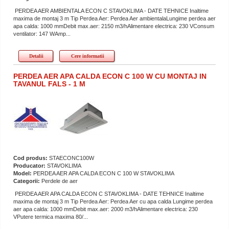
PERDEA AER AMBIENTALA ECON C STAVOKLIMA - DATE TEHNICE Inaltime
maxima de montaj 3 m Tip Perdea Aer: Perdea Aer ambientalaLungime perdea aer
apa calda: 1000 mmDebit max.aer: 2150 m3/hAlimentare electrica: 230 VConsum
ventilator: 147 WAmp...
Detalii
Cere informatii
PERDEA AER APA CALDA ECON C 100 W CU MONTAJ IN
TAVANUL FALS - 1 M
Cod produs:
STAECONC100W
Producator:
STAVOKLIMA
Model:
PERDEA AER APA CALDA ECON C 100 W STAVOKLIMA
Categorii:
Perdele de aer
PERDEA AER APA CALDA ECON C STAVOKLIMA - DATE TEHNICE Inaltime
maxima de montaj 3 m Tip Perdea Aer: Perdea Aer cu apa calda Lungime perdea
aer apa calda: 1000 mmDebit max.aer: 2000 m3/hAlimentare electrica: 230
VPutere termica maxima 80/...