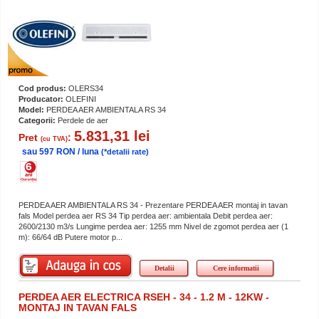
Cod produs:
OLERS34
Producator:
OLEFINI
Model:
PERDEA AER AMBIENTALA RS 34
Categorii:
Perdele de aer
5.831,31 lei
Pret
:
(cu TVA)
sau 597 RON / luna
(*detalii rate)
PERDEA AER AMBIENTALA RS 34 - Prezentare PERDEA AER montaj in tavan
fals Model perdea aer RS 34 Tip perdea aer: ambientala Debit perdea aer:
2600/2130 m3/s Lungime perdea aer: 1255 mm Nivel de zgomot perdea aer (1
m): 66/64 dB Putere motor p...
Detalii
Cere informatii
PERDEA AER ELECTRICA RSEH - 34 - 1.2 M - 12KW -
MONTAJ IN TAVAN FALS