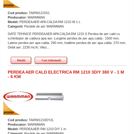
Cod produs:
TAIRM1215S1
Producator:
WARMMAN
Model:
PERDEA AER APA CALDA RM 1210 W 1 L
Categorii:
Perdele de aer WARMMAN
DATE TEHNICE PERDEA AER APA CALDA RM 1215 S Perdea de aer cald cu
schimbator de caldura apa-aer. Lungime perdea de aer apa calda : 1500 mm;
Latime perdea aer apa calda: 290 mm; Inaltime perdea de aer apa calda: 270 mm;
Debit aer: 2230 mc/h; Vitez...
Detalii
Cere informatii
PERDEA AER CALD ELECTRICA RM 1210 3D/Y 380 V - 1 M
- 6 KW
Cod produs:
TAIRM1210DY2L
Producator:
WARMMAN
Model:
PERDEA AER RM 1210 D/Y 1 m
Categorii:
Perdele de aer WARMMAN