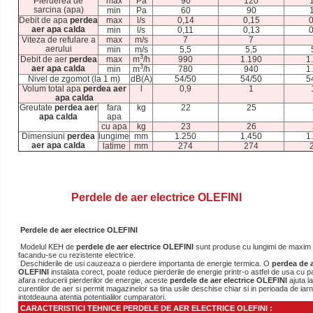
Pierderea de
max
Pa
90
120
sarcina (apa)
min
Pa
60
90
Debit de apa
perdea
max
l/s
0,14
0,15
0
aer apa calda
min
l/s
0,11
0,13
0
Viteza de refulare a
max
m/s
7
7
aerului
min
m/s
5,5
5,5
3
Debit de aer
perdea
max
m
/h
990
1.190
1
3
aer apa calda
min
m
/h
780
940
1
Nivel de zgomot (la 1 m)
dB(A)
54/50
54/50
5
Volum total apa
perdea aer
l
0,9
1
apa calda
Greutate
perdea aer
fara
kg
22
25
apa calda
apa
cu apa
kg
23
26
Dimensiuni
perdea
lungime
mm
1.250
1.450
1
aer apa calda
latime
mm
274
274
Perdele de aer electrice OLEFINI
Perdele de aer electrice OLEFINI
Modelul KEH de
perdele de aer electrice
OLEFINI
sunt produse cu lungimi de maxim
facandu-se cu rezistente electrice.
Deschiderile de usi cauzeaza o pierdere importanta de energie termica. O
perdea de a
OLEFINI
instalata corect, poate reduce pierderile de energie printr-o astfel de usa cu 
afara reducerii pierderilor de energie, aceste
perdele de aer electrice OLEFINI
ajuta la
curentilor de aer si permit magazinelor sa tina usile deschise chiar si in perioada de ia
intotdeauna atentia potentialilor cumparatori.
CARACTERISTICI TEHNICE PERDELE DE AER ELECTRICE OLEFINI :