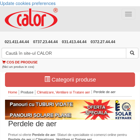
Update cookies preferences
Toggle
navigat
021.411.44.44
0737.23.44.44
031.413.44.44
0372.27.44.44
COS DE PRODUSE
(Nici un produs in cos)
Categorii produse
Perdele de aer
Home
Produse
Climatizare, Ventilare si Tratare aer
Perdele de aer
Preturi si oferte
Perdele de aer
. Sfaturi de specialitate si comenzi online pentru
Perdele de aer
si
Climatizare, Ventilare si Tratare aer
.