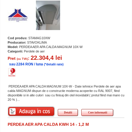
Cod produs:
STAMAG10XW
Producator:
STAVOKLIMA
Model:
PERDEA AER APA CALDA MAGNUM 10X-W
Categorii:
Perdele de aer
22.304,4 lei
Pret
:
(cu TVA)
sau 2284 RON / luna
(*detalii rate)
PERDEA AER APA CALDA MAGNUM 10X-W - Date tehnice Perdele de aer apa
calda MAGNUM dispun de o constructie moderna acoperite cu RAL 9007, fiind
disponibile si in alte culori sau cu finisaj din otel inoxidabil ( pretul fiind mai mare cu
20 % )...
Detalii
Cere informatii
PERDEA AER APA CALDA KWH 14 - 1,2 M