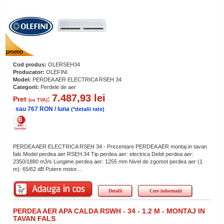
Cod produs:
OLERSEH34
Producator:
OLEFINI
Model:
PERDEA AER ELECTRICA RSEH 34
Categorii:
Perdele de aer
7.487,93 lei
Pret
:
(cu TVA)
sau 767 RON / luna
(*detalii rate)
PERDEA AER ELECTRICA RSEH 34 - Prezentare PERDEA AER montaj in tavan
fals Model perdea aer RSEH 34 Tip perdea aer: electrica Debit perdea aer:
2350/1880 m3/s Lungime perdea aer: 1255 mm Nivel de zgomot perdea aer (1
m): 65/62 dB Putere motor...
Detalii
Cere informatii
PERDEA AER APA CALDA RSWH - 34 - 1.2 M - MONTAJ IN
TAVAN FALS