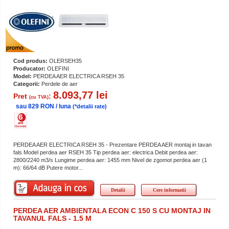
Cod produs:
OLERSEH35
Producator:
OLEFINI
Model:
PERDEA AER ELECTRICA RSEH 35
Categorii:
Perdele de aer
8.093,77 lei
Pret
:
(cu TVA)
sau 829 RON / luna
(*detalii rate)
PERDEA AER ELECTRICA RSEH 35 - Prezentare PERDEA AER montaj in tavan
fals Model perdea aer RSEH 35 Tip perdea aer: electrica Debit perdea aer:
2800/2240 m3/s Lungime perdea aer: 1455 mm Nivel de zgomot perdea aer (1
m): 66/64 dB Putere motor...
Detalii
Cere informatii
PERDEA AER AMBIENTALA ECON C 150 S CU MONTAJ IN
TAVANUL FALS - 1.5 M