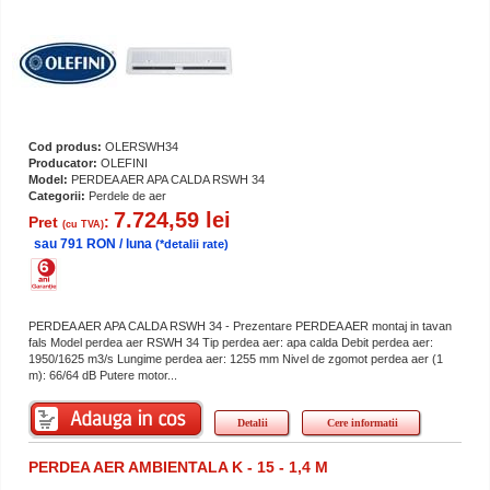
Cod produs:
OLERSWH34
Producator:
OLEFINI
Model:
PERDEA AER APA CALDA RSWH 34
Categorii:
Perdele de aer
7.724,59 lei
Pret
:
(cu TVA)
sau 791 RON / luna
(*detalii rate)
PERDEA AER APA CALDA RSWH 34 - Prezentare PERDEA AER montaj in tavan
fals Model perdea aer RSWH 34 Tip perdea aer: apa calda Debit perdea aer:
1950/1625 m3/s Lungime perdea aer: 1255 mm Nivel de zgomot perdea aer (1
m): 66/64 dB Putere motor...
Detalii
Cere informatii
PERDEA AER AMBIENTALA K - 15 - 1,4 M