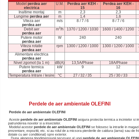
Model
perdea aer
U.M.
Perdea aer KEH -
Perdea aer KEH -
electrica
15
16
Inaltime montaj
m
2,3
2,3
Lungime
perdea aer
m
1,4
1,6
Viteza aer
m/s
8 / 7 / 6
8 / 7 / 6
perdea aer
3
Debit aer
m
/h
1370 / 1200 / 1030
1600 / 1400 / 1200
perdea aer
Putere motor
W
240
240
perdea aer
Viteza rotatie
rpm
1300 / 1200 / 1000
1300 / 1200 / 1000
perdea aer
Alimentare electrica
perdea aer
Nivel zgomot (la 1 m)
dB(A)
13,5A/Phase
18A/Phase
Putere termica
kW
9
12
perdea aer
Temperatura Intrare / Iesire
°C
27 / 32 / 35
25 / 30 / 33
Perdele de aer ambientale OLEFINI
Perdele de aer ambientale OLEFINI
Aceste
perdele de aer
ambientale OLEFINI
asigura protectia termica a incintelor si i
patrunderea noxelor si a insectelor.
Modelul acestor
perdele de aer
ambientale OLEFINI
se folosesc la intrarile in magazi
prezentare, expozitii, etc. si au rolul de a micsora pierderile de caldura (iarna) sau de fri
dotate cu aer conditionat) spre exterior.
Dupa alegerea tipodimensiunii necesare al unei
perdele de aer
ambientale OLEFIN