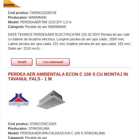
Cod produs:
TAIRM12203DYB
Producator:
WARMMAN
Model:
PERDEA AER RM 1215 D/Y 1,5 m
Categorii:
Perdele de aer WARMMAN
DATE TEHNICE PERDEA AER ELECTRICA RM 125-20 3D/Y Perdea de aer cald
cu baterie de incalzire electrica. Lungime perdea de aer apa calda : 2000 mm;
Latime perdea aer apa calda: 221 mm; Inaltime perdea de aer apa calda: 183 mm;
Debit aer: 2110 mc/h;...
Detalii
Cere informatii
PERDEA AER AMBIENTALA ECON C 100 S CU MONTAJ IN
TAVANUL FALS - 1 M
Cod produs:
STAECONC100S
Producator:
STAVOKLIMA
Model:
PERDEA AER APA CALDA ECON C 100 S STAVOKLIMA
Categorii:
Perdele de aer