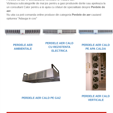
Viziteaza subcategoriile de mai jos pentru a gasi produsele dorite sau apeleaza la
un consultant Calor pentru a te ajuta cu sfaturi de specialitate despre
Perdele de
aer
.
Nu uita ca poti comanda online produse din categoria
Perdele de aer
cautand
optiunea "Adauga in cos"
PERDELE AER CALD
PERDELE AER
PERDELE AER CALD
CU REZISTENTA
AMBIENTALE
PE APA CALDA
ELECTRICA
PERDELE AER CALD
PERDELE AER CALD PE GAZ
VERTICALE