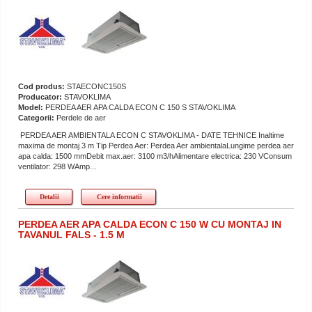
Cod produs:
STAECONC150S
Producator:
STAVOKLIMA
Model:
PERDEA AER APA CALDA ECON C 150 S STAVOKLIMA
Categorii:
Perdele de aer
PERDEA AER AMBIENTALA ECON C STAVOKLIMA - DATE TEHNICE Inaltime
maxima de montaj 3 m Tip Perdea Aer: Perdea Aer ambientalaLungime perdea aer
apa calda: 1500 mmDebit max.aer: 3100 m3/hAlimentare electrica: 230 VConsum
ventilator: 298 WAmp...
Detalii
Cere informatii
PERDEA AER APA CALDA ECON C 150 W CU MONTAJ IN
TAVANUL FALS - 1.5 M