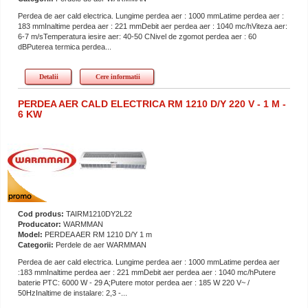
Perdea de aer cald electrica. Lungime perdea aer : 1000 mmLatime perdea aer :
183 mmInaltime perdea aer : 221 mmDebit aer perdea aer : 1040 mc/hViteza aer:
6-7 m/sTemperatura iesire aer: 40-50 CNivel de zgomot perdea aer : 60
dBPuterea termica perdea...
Detalii
Cere informatii
PERDEA AER CALD ELECTRICA RM 1210 D/Y 220 V - 1 M -
6 KW
Cod produs:
TAIRM1210DY2L22
Producator:
WARMMAN
Model:
PERDEA AER RM 1210 D/Y 1 m
Categorii:
Perdele de aer WARMMAN
Perdea de aer cald electrica. Lungime perdea aer : 1000 mmLatime perdea aer
:183 mmInaltime perdea aer : 221 mmDebit aer perdea aer : 1040 mc/hPutere
baterie PTC: 6000 W - 29 A;Putere motor perdea aer : 185 W 220 V~ /
50HzInaltime de instalare: 2,3 -...