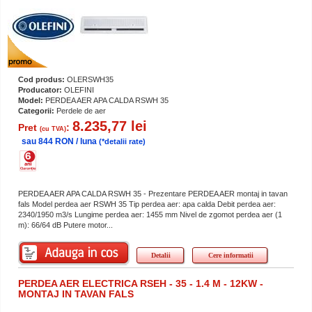
Cod produs:
OLERSWH35
Producator:
OLEFINI
Model:
PERDEA AER APA CALDA RSWH 35
Categorii:
Perdele de aer
8.235,77 lei
Pret
:
(cu TVA)
sau 844 RON / luna
(*detalii rate)
PERDEA AER APA CALDA RSWH 35 - Prezentare PERDEA AER montaj in tavan
fals Model perdea aer RSWH 35 Tip perdea aer: apa calda Debit perdea aer:
2340/1950 m3/s Lungime perdea aer: 1455 mm Nivel de zgomot perdea aer (1
m): 66/64 dB Putere motor...
Detalii
Cere informatii
PERDEA AER ELECTRICA RSEH - 35 - 1.4 M - 12KW -
MONTAJ IN TAVAN FALS