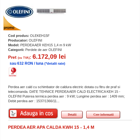
Cod produs:
OLEKEH15F
Producator:
OLEFINI
Model:
PERDEA AER KEH15 1,4 m 9 kW
Categorii:
Perdele de aer OLEFINI
6.172,09 lei
Pret
:
(cu TVA)
sau 632 RON / luna
(*detalii rate)
Perdea aer cald cu schimbator de caldura electric dotata cu fitru de praf si
telecomanda. DATE TEHNICE PERDEA AER CALD ELECTRICA KEH 15 -
OLEFINI Puterea termica perdea aer : 9 kW; Lungime perdea aer : 1409 mm;
Debit perdea aer : 1537/1366/11...
Detalii
Cere informatii
PERDEA AER APA CALDA KWH 15 - 1,4 M