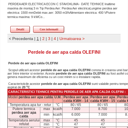
PERDEA AER ELECTRICA ECON C STAVOKLIMA - DATE TEHNICE Inaltime
maxima de montaj 3 m Tip Perdea Aer: Perdea Aer electricaLungime perdea aer
electrica: 1500 mmDebit max.aer: 3050 m3/hAlimentare electrica: 400 VPutere
termica maxima: 9 kWCo...
Detalii
Cere informatii
< Precedenta
|
1
|
2
|
3
|
4
|
Urmatoarea >
Perdele de aer apa calda OLEFINI
Perdele de aer apa calda OLEFINI
Scopul utilizarii acestor
perdele de aer apa calda OLEFINI
consta in crearea unei bari
aer între interior si exterior. Aceste
perdele de aer apa calda OLEFINI
au fost astfel c
genera maximum de eficienta cu un cost minim si o instalare rapida.
Caracteristicile acestor
perdele de aer
apa calda OLEFINI
sunt valabile pentru tempe
o
aspirat de
20
C
CARACTERISTICI TEHNICE PENTRU PERDELE DE AER APA CALDA OLEFINI :
Model
perdea aer apa calda
U.M.
Perdea aer apa
Perdea aer apa
Perdea
calda KWH - 14
calda KWH - 15
calda 
Temperatura apa tur - retur
°C
80 / 65
80 / 65
80
Putere termica
max
kcal/h
7.000
8.700
10
perdea aer apa
min
kcal/h
6.000
7.000
8
calda
Temperatura aerului
max
°C
45
45
refulat
min
°C
47
47