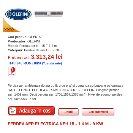
Cod produs:
OLEK15F
Producator:
OLEFINI
Model:
Perdea aer K - 15 F 1,4 m
Categorii:
Perdele de aer OLEFINI
3.313,24 lei
Pret
:
(cu TVA)
sau 340 RON / luna
(*detalii rate)
Perdea aer ambientala dotata cu fitru de praf si comanda cu butoane pe carcasa
DATE TEHNICE PERDEA AER AMBIENTALA K 15 - OLEFINI Lungime perdea
aer: 1409 mm; Debit perdea aer: 1708/1537/1366 mc/h; Nivel de zgomot perdea
aer: 60/57/53; Puter...
Detalii
Cere informatii
PERDEA AER ELECTRICA KEH 15 - 1,4 M - 9 KW