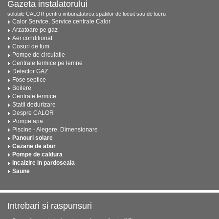
Gazeta instalatorului
solutiile CALOR pentru imbunatatirea spatiilor de locuit sau de lucru
Calor Service, Service centrale Calor
Arzatoare pe gaz
Aer conditionat
Cosuri de fum
Pompe de circulatie
Centrale termice pe lemne
Detector GAZ
Fose septice
Boilere
Centrale termice
Statii dedurizare
Despre CALOR
Pompe apa
Piscine - Alegere, Dimensionare
Panouri solare
Cazane de abur
Pompe de caldura
Incalzire in pardoseala
Saune
Intrebari si raspunsuri