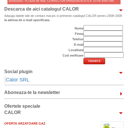
produsului - in cazul de fata: CONVECTOR PARDOSEALA FLK 10-09 4000 mm.
Descarca de aici catalogul CALOR
Adauga datele tale de contact mai jos si primeste catalogul CALOR pentru 2008-2009
la adresa de e-mail specificata
.
Nume
Firma
Telefon
E-mail
Localitate
Cod verificare
Social plugin
Calor SRL
Aboneaza-te la newsletter
Ofertele speciale
CALOR
OFERTA ARZATOARE GAZ