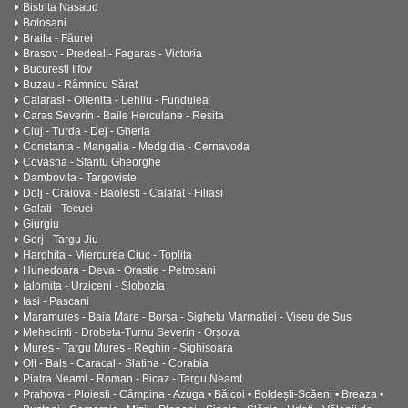
Bistrita Nasaud
Botosani
Braila - Făurei
Brasov - Predeal - Fagaras - Victoria
Bucuresti Ilfov
Buzau - Râmnicu Sărat
Calarasi - Oltenita - Lehliu - Fundulea
Caras Severin - Baile Herculane - Resita
Cluj - Turda - Dej - Gherla
Constanta - Mangalia - Medgidia - Cernavoda
Covasna - Sfantu Gheorghe
Dambovita - Targoviste
Dolj - Craiova - Baolesti - Calafat - Filiasi
Galati - Tecuci
Giurgiu
Gorj - Targu Jiu
Harghita - Miercurea Ciuc - Toplita
Hunedoara - Deva - Orastie - Petrosani
Ialomita - Urziceni - Slobozia
Iasi - Pascani
Maramures - Baia Mare - Borșa - Sighetu Marmatiei - Viseu de Sus
Mehedinti - Drobeta-Turnu Severin - Orșova
Mures - Targu Mures - Reghin - Sighisoara
Olt - Bals - Caracal - Slatina - Corabia
Piatra Neamt - Roman - Bicaz - Targu Neamt
Prahova - Ploiesti - Câmpina - Azuga • Băicoi • Boldești-Scăeni • Breaza •