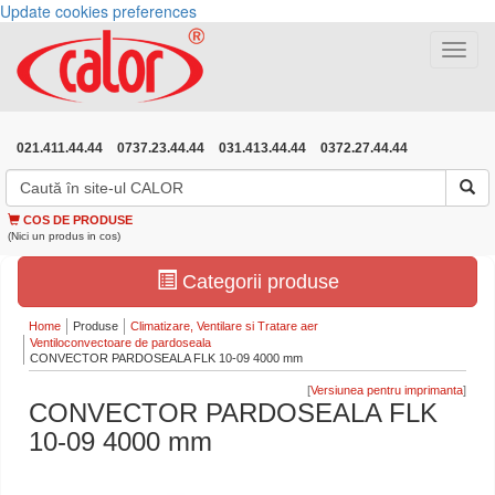
Update cookies preferences
Toggle
navigat
021.411.44.44
0737.23.44.44
031.413.44.44
0372.27.44.44
COS DE PRODUSE
(Nici un produs in cos)
Categorii produse
Home
Produse
Climatizare, Ventilare si Tratare aer
Ventiloconvectoare de pardoseala
CONVECTOR PARDOSEALA FLK 10-09 4000 mm
[
]
CONVECTOR PARDOSEALA FLK
10-09 4000 mm