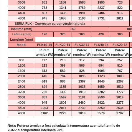
3600
681
1186
1588
1990
728
4000
768
1341
1789
2237
822
4400
857
1498
1991
2484
916
4800
945
1655
2193
2731
1011
SERIA FLK - Convector cu convectie naturala
Inaltime (mm)
140
180
Latime (mm)
170
320
360
420
300
Lungime (mm)
Model
FLK10-14
FLK20-14
FLK30-14
FLK40-14
FLK20-18
Putere
Putere
Putere
Putere
Putere
termica
(W)
termica
(W)
termica
(W)
termica
(W)
termica
(W)
t
800
117
215
317
394
257
1200
213
399
568
694
510
1600
313
589
828
1003
767
2000
416
784
1096
1323
1009
2400
519
983
1367
1645
1267
2800
624
1185
1635
1959
1519
3200
730
1390
1910
2282
1777
3600
837
1597
2181
2596
2019
4000
945
1806
2460
2922
2277
4400
1053
2017
2739
3250
2534
4800
1162
2229
3019
3576
2787
Nota: Puterea termica a fost calculata la temperatura agentului termic de
75/65° si temperatura interioara 20°C