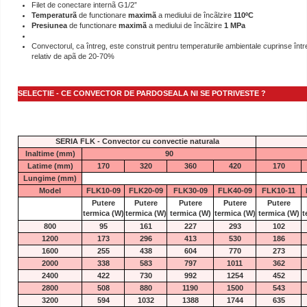
Filet de conectare internã G1/2”
Temperaturã
de functionare
maximã
a mediului de încãlzire
110ºC
Presiunea
de functionare
maximã
a mediului de încãlzire
1 MPa
Convectorul, ca întreg, este construit pentru temperaturile ambientale cuprinse între
relativ de apã de 20-70%
SELECTIE - CE CONVECTOR DE PARDOSEALA NI SE POTRIVESTE ?
SERIA FLK - Convector cu convectie naturala
Inaltime (mm)
90
Latime (mm)
170
320
360
420
170
Lungime (mm)
Model
FLK10-09
FLK20-09
FLK30-09
FLK40-09
FLK10-11
Putere
Putere
Putere
Putere
Putere
termica
(W)
termica
(W)
termica
(W)
termica
(W)
termica
(W)
t
800
95
161
227
293
102
1200
173
296
413
530
186
1600
255
438
604
770
273
2000
338
583
797
1011
362
2400
422
730
992
1254
452
2800
508
880
1190
1500
543
3200
594
1032
1388
1744
635