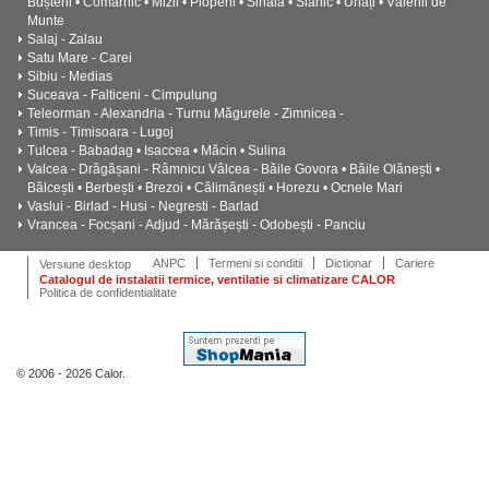
Bușteni • Comarnic • Mizil • Plopeni • Sinaia • Slănic • Urlați • Vălenii de
Munte
Salaj - Zalau
Satu Mare - Carei
Sibiu - Medias
Suceava - Falticeni - Cimpulung
Teleorman - Alexandria - Turnu Măgurele - Zimnicea -
Timis - Timisoara - Lugoj
Tulcea - Babadag • Isaccea • Măcin • Sulina
Valcea - Drăgășani - Râmnicu Vâlcea - Băile Govora • Băile Olănești •
Bălcești • Berbești • Brezoi • Călimănești • Horezu • Ocnele Mari
Vaslui - Birlad - Husi - Negresti - Barlad
Vrancea - Focșani - Adjud - Mărășești - Odobești - Panciu
ANPC
Termeni si conditii
Dictionar
Cariere
Versiune desktop
Catalogul de instalatii termice, ventilatie si climatizare CALOR
Politica de confidentialitate
© 2006 - 2026 Calor.