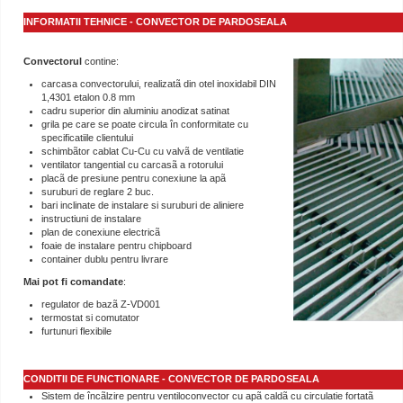
INFORMATII TEHNICE - CONVECTOR DE PARDOSEALA
Convectorul
contine:
carcasa convectorului, realizatã din otel inoxidabil DIN
1,4301 etalon 0.8 mm
cadru superior din aluminiu anodizat satinat
grila pe care se poate circula în conformitate cu
specificatiile clientului
schimbãtor cablat Cu-Cu cu valvã de ventilatie
ventilator tangential cu carcasã a rotorului
placã de presiune pentru conexiune la apã
suruburi de reglare 2 buc.
bari inclinate de instalare si suruburi de aliniere
instructiuni de instalare
plan de conexiune electricã
foaie de instalare pentru chipboard
container dublu pentru livrare
Mai pot fi comandate
:
regulator de bazã Z-VD001
termostat si comutator
furtunuri flexibile
CONDITII DE FUNCTIONARE - CONVECTOR DE PARDOSEALA
Sistem de încãlzire pentru ventiloconvector cu apã caldã cu circulatie fortatã