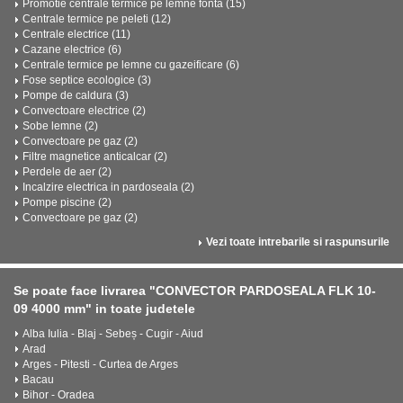
Promotie centrale termice pe lemne fonta (15)
Centrale termice pe peleti (12)
Centrale electrice (11)
Cazane electrice (6)
Centrale termice pe lemne cu gazeificare (6)
Fose septice ecologice (3)
Pompe de caldura (3)
Convectoare electrice (2)
Sobe lemne (2)
Convectoare pe gaz (2)
Filtre magnetice anticalcar (2)
Perdele de aer (2)
Incalzire electrica in pardoseala (2)
Pompe piscine (2)
Convectoare pe gaz (2)
Vezi toate intrebarile si raspunsurile
Se poate face livrarea "CONVECTOR PARDOSEALA FLK 10-
09 4000 mm" in toate judetele
Alba Iulia - Blaj - Sebeș - Cugir - Aiud
Arad
Arges - Pitesti - Curtea de Arges
Bacau
Bihor - Oradea