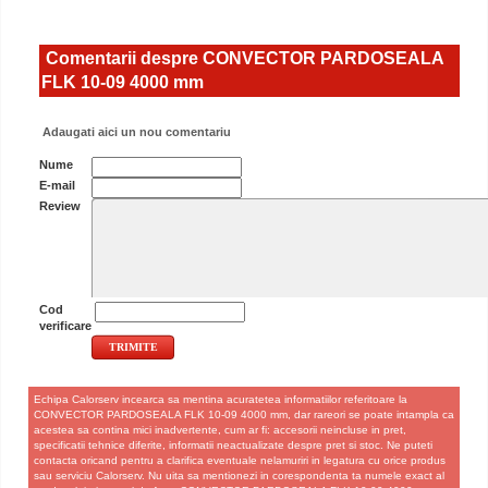
Comentarii despre CONVECTOR PARDOSEALA
FLK 10-09 4000 mm
Adaugati aici un nou comentariu
Nume
E-mail
Review
Cod
verificare
Echipa Calorserv incearca sa mentina acuratetea informatiilor referitoare la
CONVECTOR PARDOSEALA FLK 10-09 4000 mm, dar rareori se poate intampla ca
acestea sa contina mici inadvertente, cum ar fi: accesorii neincluse in pret,
specificatii tehnice diferite, informatii neactualizate despre pret si stoc. Ne puteti
contacta oricand pentru a clarifica eventuale nelamuriri in legatura cu orice produs
sau serviciu Calorserv. Nu uita sa mentionezi in corespondenta ta numele exact al