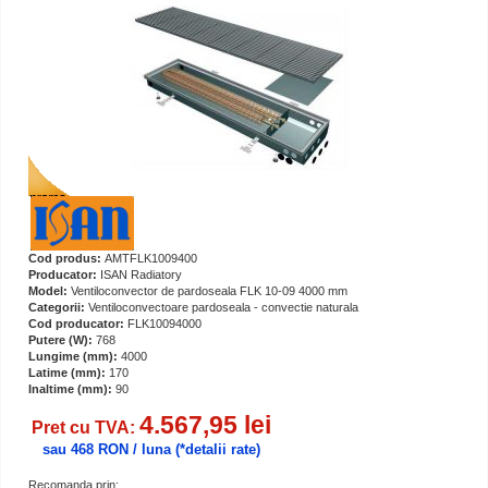
Cod produs:
AMTFLK1009400
Producator:
ISAN Radiatory
Model:
Ventiloconvector de pardoseala FLK 10-09 4000 mm
Categorii:
Ventiloconvectoare pardoseala - convectie naturala
Cod producator:
FLK10094000
Putere (W):
768
Lungime (mm):
4000
Latime (mm):
170
Inaltime (mm):
90
4.567,95 lei
Pret cu TVA:
sau 468 RON / luna
(*detalii rate)
Recomanda prin: