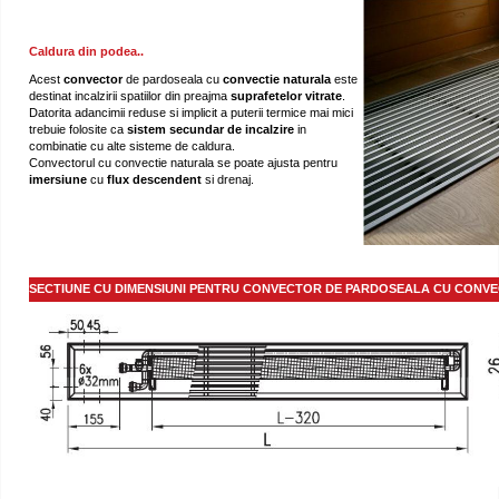
Caldura din podea..
Acest
convector
de pardoseala cu
convectie naturala
este
destinat incalzirii spatiilor din preajma
suprafetelor
vitrate
.
Datorita adancimii reduse si implicit a puterii termice mai mici
trebuie folosite ca
sistem secundar de
incalzire
in
combinatie cu alte sisteme de caldura.
Convectorul cu convectie naturala se poate ajusta pentru
imersiune
cu
flux descendent
si drenaj.
SECTIUNE CU DIMENSIUNI PENTRU CONVECTOR DE PARDOSEALA CU CONVE