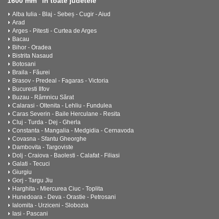
1600 mm" in toate judetele
Alba Iulia - Blaj - Sebeș - Cugir - Aiud
Arad
Arges - Pitesti - Curtea de Arges
Bacau
Bihor - Oradea
Bistrita Nasaud
Botosani
Braila - Făurei
Brasov - Predeal - Fagaras - Victoria
Bucuresti Ilfov
Buzau - Râmnicu Sărat
Calarasi - Oltenita - Lehliu - Fundulea
Caras Severin - Baile Herculane - Resita
Cluj - Turda - Dej - Gherla
Constanta - Mangalia - Medgidia - Cernavoda
Covasna - Sfantu Gheorghe
Dambovita - Targoviste
Dolj - Craiova - Baolesti - Calafat - Filiasi
Galati - Tecuci
Giurgiu
Gorj - Targu Jiu
Harghita - Miercurea Ciuc - Toplita
Hunedoara - Deva - Orastie - Petrosani
Ialomita - Urziceni - Slobozia
Iasi - Pascani