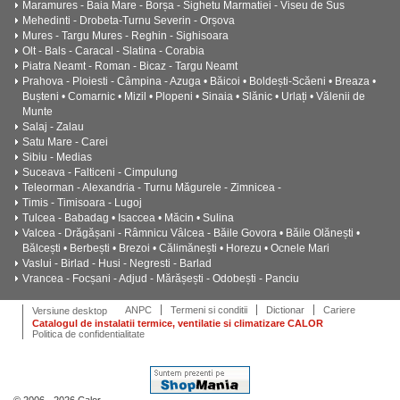
Maramures - Baia Mare - Borșa - Sighetu Marmatiei - Viseu de Sus
Mehedinti - Drobeta-Turnu Severin - Orșova
Mures - Targu Mures - Reghin - Sighisoara
Olt - Bals - Caracal - Slatina - Corabia
Piatra Neamt - Roman - Bicaz - Targu Neamt
Prahova - Ploiesti - Câmpina - Azuga • Băicoi • Boldești-Scăeni • Breaza •
Bușteni • Comarnic • Mizil • Plopeni • Sinaia • Slănic • Urlați • Vălenii de
Munte
Salaj - Zalau
Satu Mare - Carei
Sibiu - Medias
Suceava - Falticeni - Cimpulung
Teleorman - Alexandria - Turnu Măgurele - Zimnicea -
Timis - Timisoara - Lugoj
Tulcea - Babadag • Isaccea • Măcin • Sulina
Valcea - Drăgășani - Râmnicu Vâlcea - Băile Govora • Băile Olănești •
Bălcești • Berbești • Brezoi • Călimănești • Horezu • Ocnele Mari
Vaslui - Birlad - Husi - Negresti - Barlad
Vrancea - Focșani - Adjud - Mărășești - Odobești - Panciu
ANPC
Termeni si conditii
Dictionar
Cariere
Versiune desktop
Catalogul de instalatii termice, ventilatie si climatizare CALOR
Politica de confidentialitate