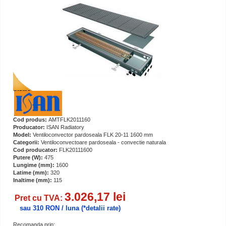
Cod produs:
AMTFLK2011160
Producator:
ISAN Radiatory
Model:
Ventiloconvector pardoseala FLK 20-11 1600 mm
Categorii:
Ventiloconvectoare pardoseala - convectie naturala
Cod producator:
FLK20111600
Putere (W):
475
Lungime (mm):
1600
Latime (mm):
320
Inaltime (mm):
115
3.026,17 lei
Pret cu TVA:
sau 310 RON / luna
(*detalii rate)
Recomanda prin: