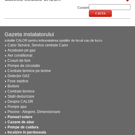
Cuvant
Gazeta instalatorului
solutiile CALOR pentru imbunatatirea spatiilor de locuit sau de lucru
Calor Service, Service centrale Calor
Arzatoare pe gaz
Aer conditionat
Cosuri de fum
Pompe de circulatie
Centrale termice pe lemne
Detector GAZ
Fose septice
Boilere
Centrale termice
Statii dedurizare
Despre CALOR
Pompe apa
Piscine - Alegere, Dimensionare
Panouri solare
Cazane de abur
Pompe de caldura
Incalzire in pardoseala