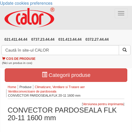
Update cookies preferences
Toggle
navigat
021.411.44.44
0737.23.44.44
031.413.44.44
0372.27.44.44
COS DE PRODUSE
(Nici un produs in cos)
Categorii produse
Home
Produse
Climatizare, Ventilare si Tratare aer
Ventiloconvectoare de pardoseala
CONVECTOR PARDOSEALA FLK 20-11 1600 mm
[
]
CONVECTOR PARDOSEALA FLK
20-11 1600 mm