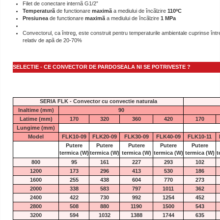
Filet de conectare internã G1/2”
Temperaturã
de functionare
maximã
a mediului de încãlzire
110ºC
Presiunea
de functionare
maximã
a mediului de încãlzire
1 MPa
Convectorul, ca întreg, este construit pentru temperaturile ambientale cuprinse între
relativ de apã de 20-70%
SELECTIE - CE CONVECTOR DE PARDOSEALA NI SE POTRIVESTE ?
SERIA FLK - Convector cu convectie naturala
Inaltime (mm)
90
Latime (mm)
170
320
360
420
170
Lungime (mm)
Model
FLK10-09
FLK20-09
FLK30-09
FLK40-09
FLK10-11
Putere
Putere
Putere
Putere
Putere
termica
(W)
termica
(W)
termica
(W)
termica
(W)
termica
(W)
t
800
95
161
227
293
102
1200
173
296
413
530
186
1600
255
438
604
770
273
2000
338
583
797
1011
362
2400
422
730
992
1254
452
2800
508
880
1190
1500
543
3200
594
1032
1388
1744
635