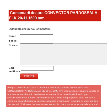
Comentarii despre CONVECTOR PARDOSEALA
FLK 20-11 1600 mm
Adaugati aici un nou comentariu
Nume
E-mail
Review
Cod
verificare
Echipa Calorserv incearca sa mentina acuratetea informatiilor referitoare la
CONVECTOR PARDOSEALA FLK 20-11 1600 mm, dar rareori se poate intampla ca
acestea sa contina mici inadvertente, cum ar fi: accesorii neincluse in pret,
specificatii tehnice diferite, informatii neactualizate despre pret si stoc. Ne puteti
contacta oricand pentru a clarifica eventuale nelamuriri in legatura cu orice produs
sau serviciu Calorserv. Nu uita sa mentionezi in corespondenta ta numele exact al