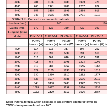
3600
681
1186
1588
1990
728
4000
768
1341
1789
2237
822
4400
857
1498
1991
2484
916
4800
945
1655
2193
2731
1011
SERIA FLK - Convector cu convectie naturala
Inaltime (mm)
140
180
Latime (mm)
170
320
360
420
300
Lungime (mm)
Model
FLK10-14
FLK20-14
FLK30-14
FLK40-14
FLK20-18
Putere
Putere
Putere
Putere
Putere
termica
(W)
termica
(W)
termica
(W)
termica
(W)
termica
(W)
t
800
117
215
317
394
257
1200
213
399
568
694
510
1600
313
589
828
1003
767
2000
416
784
1096
1323
1009
2400
519
983
1367
1645
1267
2800
624
1185
1635
1959
1519
3200
730
1390
1910
2282
1777
3600
837
1597
2181
2596
2019
4000
945
1806
2460
2922
2277
4400
1053
2017
2739
3250
2534
4800
1162
2229
3019
3576
2787
Nota: Puterea termica a fost calculata la temperatura agentului termic de
75/65° si temperatura interioara 20°C