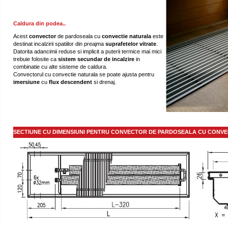
Caldura din podea..
Acest
convector
de pardoseala cu
convectie naturala
este
destinat incalzirii spatiilor din preajma
suprafetelor
vitrate
.
Datorita adancimii reduse si implicit a puterii termice mai mici
trebuie folosite ca
sistem secundar de
incalzire
in
combinatie cu alte sisteme de caldura.
Convectorul cu convectie naturala se poate ajusta pentru
imersiune
cu
flux descendent
si drenaj.
SECTIUNE CU DIMENSIUNI PENTRU CONVECTOR DE PARDOSEALA CU CONVE