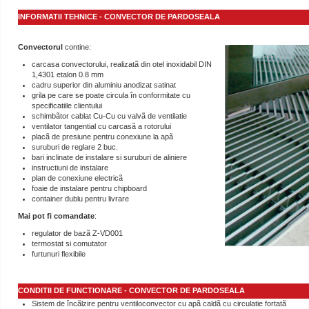
INFORMATII TEHNICE - CONVECTOR DE PARDOSEALA
Convectorul
contine:
carcasa convectorului, realizatã din otel inoxidabil DIN
1,4301 etalon 0.8 mm
cadru superior din aluminiu anodizat satinat
grila pe care se poate circula în conformitate cu
specificatiile clientului
schimbãtor cablat Cu-Cu cu valvã de ventilatie
ventilator tangential cu carcasã a rotorului
placã de presiune pentru conexiune la apã
suruburi de reglare 2 buc.
bari inclinate de instalare si suruburi de aliniere
instructiuni de instalare
plan de conexiune electricã
foaie de instalare pentru chipboard
container dublu pentru livrare
Mai pot fi comandate
:
regulator de bazã Z-VD001
termostat si comutator
furtunuri flexibile
CONDITII DE FUNCTIONARE - CONVECTOR DE PARDOSEALA
Sistem de încãlzire pentru ventiloconvector cu apã caldã cu circulatie fortatã