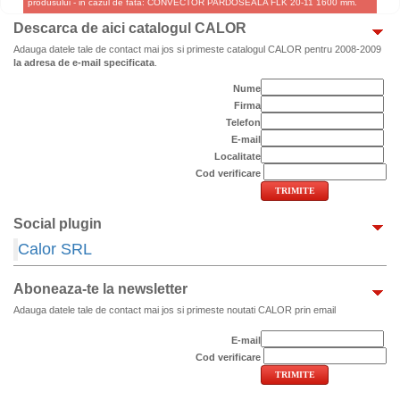
produsului - in cazul de fata: CONVECTOR PARDOSEALA FLK 20-11 1600 mm.
Descarca de aici catalogul CALOR
Adauga datele tale de contact mai jos si primeste catalogul CALOR pentru 2008-2009
la adresa de e-mail specificata
.
Nume
Firma
Telefon
E-mail
Localitate
Cod verificare
Social plugin
Calor SRL
Aboneaza-te la newsletter
Adauga datele tale de contact mai jos si primeste noutati CALOR prin email
E-mail
Cod verificare