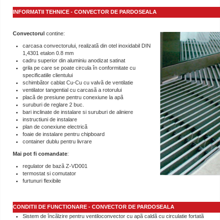
INFORMATII TEHNICE - CONVECTOR DE PARDOSEALA
Convectorul
contine:
carcasa convectorului, realizatã din otel inoxidabil DIN
1,4301 etalon 0.8 mm
cadru superior din aluminiu anodizat satinat
grila pe care se poate circula în conformitate cu
specificatiile clientului
schimbãtor cablat Cu-Cu cu valvã de ventilatie
ventilator tangential cu carcasã a rotorului
placã de presiune pentru conexiune la apã
suruburi de reglare 2 buc.
bari inclinate de instalare si suruburi de aliniere
instructiuni de instalare
plan de conexiune electricã
foaie de instalare pentru chipboard
container dublu pentru livrare
Mai pot fi comandate
:
regulator de bazã Z-VD001
termostat si comutator
furtunuri flexibile
CONDITII DE FUNCTIONARE - CONVECTOR DE PARDOSEALA
Sistem de încãlzire pentru ventiloconvector cu apã caldã cu circulatie fortatã