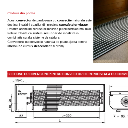
Caldura din podea..
Acest
convector
de pardoseala cu
convectie naturala
este
destinat incalzirii spatiilor din preajma
suprafetelor
vitrate
.
Datorita adancimii reduse si implicit a puterii termice mai mici
trebuie folosite ca
sistem secundar de
incalzire
in
combinatie cu alte sisteme de caldura.
Convectorul cu convectie naturala se poate ajusta pentru
imersiune
cu
flux descendent
si drenaj.
SECTIUNE CU DIMENSIUNI PENTRU CONVECTOR DE PARDOSEALA CU CONVE