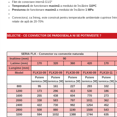
Filet de conectare internã G1/2”
Temperaturã
de functionare
maximã
a mediului de încãlzire
110ºC
Presiunea
de functionare
maximã
a mediului de încãlzire
1 MPa
Convectorul, ca întreg, este construit pentru temperaturile ambientale cuprinse între
relativ de apã de 20-70%
SELECTIE - CE CONVECTOR DE PARDOSEALA NI SE POTRIVESTE ?
SERIA FLK - Convector cu convectie naturala
Inaltime (mm)
90
Latime (mm)
170
320
360
420
170
Lungime (mm)
Model
FLK10-09
FLK20-09
FLK30-09
FLK40-09
FLK10-11
Putere
Putere
Putere
Putere
Putere
termica
(W)
termica
(W)
termica
(W)
termica
(W)
termica
(W)
t
800
95
161
227
293
102
1200
173
296
413
530
186
1600
255
438
604
770
273
2000
338
583
797
1011
362
2400
422
730
992
1254
452
2800
508
880
1190
1500
543
3200
594
1032
1388
1744
635