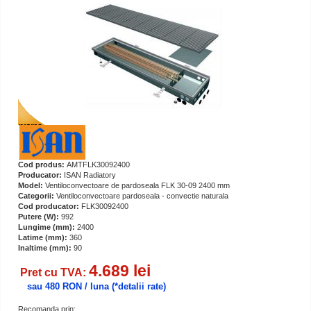
Cod produs:
AMTFLK30092400
Producator:
ISAN Radiatory
Model:
Ventiloconvectoare de pardoseala FLK 30-09 2400 mm
Categorii:
Ventiloconvectoare pardoseala - convectie naturala
Cod producator:
FLK30092400
Putere (W):
992
Lungime (mm):
2400
Latime (mm):
360
Inaltime (mm):
90
4.689 lei
Pret cu TVA:
sau 480 RON / luna
(*detalii rate)
Recomanda prin: