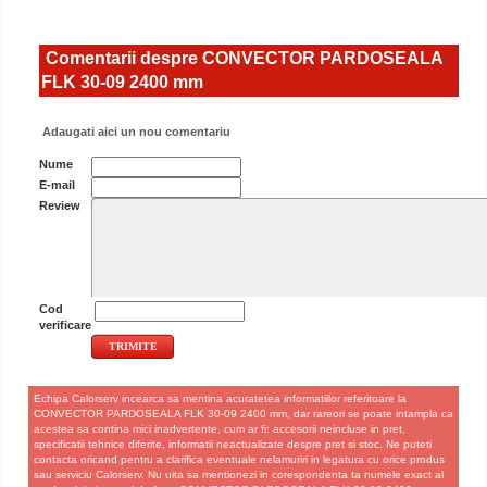
Comentarii despre CONVECTOR PARDOSEALA
FLK 30-09 2400 mm
Adaugati aici un nou comentariu
Nume
E-mail
Review
Cod
verificare
Echipa Calorserv incearca sa mentina acuratetea informatiilor referitoare la
CONVECTOR PARDOSEALA FLK 30-09 2400 mm, dar rareori se poate intampla ca
acestea sa contina mici inadvertente, cum ar fi: accesorii neincluse in pret,
specificatii tehnice diferite, informatii neactualizate despre pret si stoc. Ne puteti
contacta oricand pentru a clarifica eventuale nelamuriri in legatura cu orice produs
sau serviciu Calorserv. Nu uita sa mentionezi in corespondenta ta numele exact al