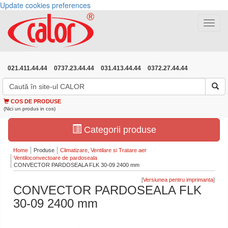
Update cookies preferences
Toggle
navigat
021.411.44.44
0737.23.44.44
031.413.44.44
0372.27.44.44
COS DE PRODUSE
(Nici un produs in cos)
Categorii produse
Home
Produse
Climatizare, Ventilare si Tratare aer
Ventiloconvectoare de pardoseala
CONVECTOR PARDOSEALA FLK 30-09 2400 mm
[
]
CONVECTOR PARDOSEALA FLK
30-09 2400 mm