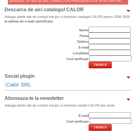
produsului - in cazul de fata: CONVECTOR PARDOSEALA FLK 30-09 2400 mm.
Descarca de aici catalogul CALOR
Adauga datele tale de contact mai jos si primeste catalogul CALOR pentru 2008-2009
la adresa de e-mail specificata
.
Nume
Firma
Telefon
E-mail
Localitate
Cod verificare
Social plugin
Calor SRL
Aboneaza-te la newsletter
Adauga datele tale de contact mai jos si primeste noutati CALOR prin email
E-mail
Cod verificare