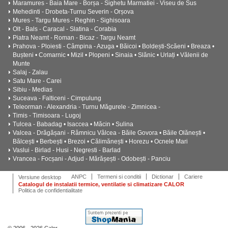
Maramures - Baia Mare - Borșa - Sighetu Marmatiei - Viseu de Sus
Mehedinti - Drobeta-Turnu Severin - Orșova
Mures - Targu Mures - Reghin - Sighisoara
Olt - Bals - Caracal - Slatina - Corabia
Piatra Neamt - Roman - Bicaz - Targu Neamt
Prahova - Ploiesti - Câmpina - Azuga • Băicoi • Boldești-Scăeni • Breaza •
Bușteni • Comarnic • Mizil • Plopeni • Sinaia • Slănic • Urlați • Vălenii de
Munte
Salaj - Zalau
Satu Mare - Carei
Sibiu - Medias
Suceava - Falticeni - Cimpulung
Teleorman - Alexandria - Turnu Măgurele - Zimnicea -
Timis - Timisoara - Lugoj
Tulcea - Babadag • Isaccea • Măcin • Sulina
Valcea - Drăgășani - Râmnicu Vâlcea - Băile Govora • Băile Olănești •
Bălcești • Berbești • Brezoi • Călimănești • Horezu • Ocnele Mari
Vaslui - Birlad - Husi - Negresti - Barlad
Vrancea - Focșani - Adjud - Mărășești - Odobești - Panciu
ANPC
Termeni si conditii
Dictionar
Cariere
Versiune desktop
Catalogul de instalatii termice, ventilatie si climatizare CALOR
Politica de confidentialitate