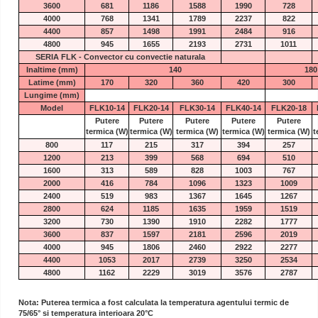
3600
681
1186
1588
1990
728
4000
768
1341
1789
2237
822
4400
857
1498
1991
2484
916
4800
945
1655
2193
2731
1011
SERIA FLK - Convector cu convectie naturala
Inaltime (mm)
140
180
Latime (mm)
170
320
360
420
300
Lungime (mm)
Model
FLK10-14
FLK20-14
FLK30-14
FLK40-14
FLK20-18
Putere
Putere
Putere
Putere
Putere
termica
(W)
termica
(W)
termica
(W)
termica
(W)
termica
(W)
t
800
117
215
317
394
257
1200
213
399
568
694
510
1600
313
589
828
1003
767
2000
416
784
1096
1323
1009
2400
519
983
1367
1645
1267
2800
624
1185
1635
1959
1519
3200
730
1390
1910
2282
1777
3600
837
1597
2181
2596
2019
4000
945
1806
2460
2922
2277
4400
1053
2017
2739
3250
2534
4800
1162
2229
3019
3576
2787
Nota: Puterea termica a fost calculata la temperatura agentului termic de
75/65° si temperatura interioara 20°C