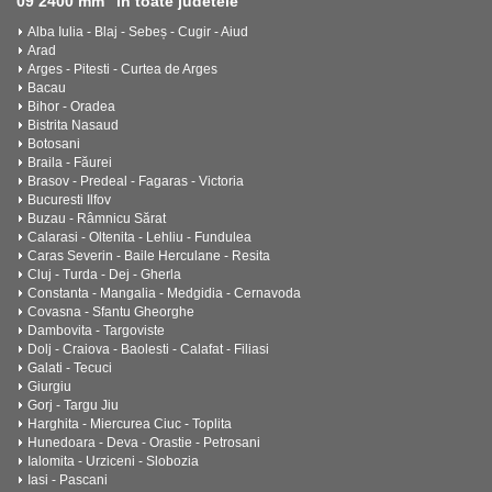
09 2400 mm" in toate judetele
Alba Iulia - Blaj - Sebeș - Cugir - Aiud
Arad
Arges - Pitesti - Curtea de Arges
Bacau
Bihor - Oradea
Bistrita Nasaud
Botosani
Braila - Făurei
Brasov - Predeal - Fagaras - Victoria
Bucuresti Ilfov
Buzau - Râmnicu Sărat
Calarasi - Oltenita - Lehliu - Fundulea
Caras Severin - Baile Herculane - Resita
Cluj - Turda - Dej - Gherla
Constanta - Mangalia - Medgidia - Cernavoda
Covasna - Sfantu Gheorghe
Dambovita - Targoviste
Dolj - Craiova - Baolesti - Calafat - Filiasi
Galati - Tecuci
Giurgiu
Gorj - Targu Jiu
Harghita - Miercurea Ciuc - Toplita
Hunedoara - Deva - Orastie - Petrosani
Ialomita - Urziceni - Slobozia
Iasi - Pascani