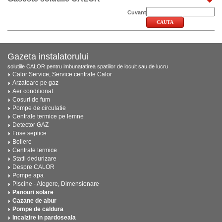
Cuvant
Gazeta instalatorului
solutiile CALOR pentru imbunatatirea spatiilor de locuit sau de lucru
Calor Service, Service centrale Calor
Arzatoare pe gaz
Aer conditionat
Cosuri de fum
Pompe de circulatie
Centrale termice pe lemne
Detector GAZ
Fose septice
Boilere
Centrale termice
Statii dedurizare
Despre CALOR
Pompe apa
Piscine - Alegere, Dimensionare
Panouri solare
Cazane de abur
Pompe de caldura
Incalzire in pardoseala