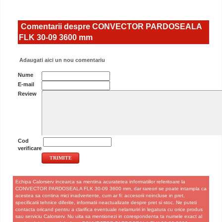
Comentarii despre CONVECTOR PARDOSEALA
FLK 30-09 3600 mm
Adaugati aici un nou comentariu
Nume
E-mail
Review
Cod
verificare
Echipa Calorserv incearca sa mentina acuratetea informatiilor referitoare la
CONVECTOR PARDOSEALA FLK 30-09 3600 mm, dar rareori se poate intampla ca
acestea sa contina mici inadvertente, cum ar fi: accesorii neincluse in pret,
specificatii tehnice diferite, informatii neactualizate despre pret si stoc. Ne puteti
contacta oricand pentru a clarifica eventuale nelamuriri in legatura cu orice produs
sau serviciu Calorserv. Nu uita sa mentionezi in corespondenta ta numele exact al