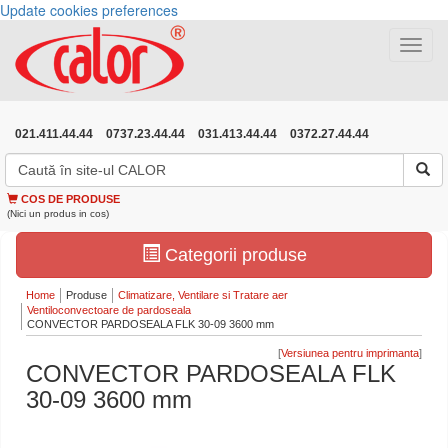
Update cookies preferences
Toggle
navigat
021.411.44.44
0737.23.44.44
031.413.44.44
0372.27.44.44
COS DE PRODUSE
(Nici un produs in cos)
Categorii produse
Home
Produse
Climatizare, Ventilare si Tratare aer
Ventiloconvectoare de pardoseala
CONVECTOR PARDOSEALA FLK 30-09 3600 mm
[
]
CONVECTOR PARDOSEALA FLK
30-09 3600 mm