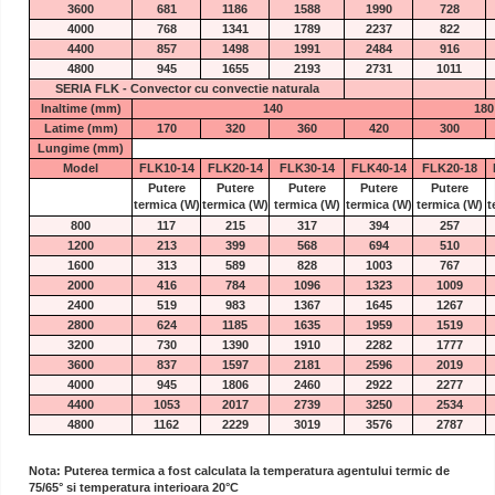
3600
681
1186
1588
1990
728
4000
768
1341
1789
2237
822
4400
857
1498
1991
2484
916
4800
945
1655
2193
2731
1011
SERIA FLK - Convector cu convectie naturala
Inaltime (mm)
140
180
Latime (mm)
170
320
360
420
300
Lungime (mm)
Model
FLK10-14
FLK20-14
FLK30-14
FLK40-14
FLK20-18
Putere
Putere
Putere
Putere
Putere
termica
(W)
termica
(W)
termica
(W)
termica
(W)
termica
(W)
t
800
117
215
317
394
257
1200
213
399
568
694
510
1600
313
589
828
1003
767
2000
416
784
1096
1323
1009
2400
519
983
1367
1645
1267
2800
624
1185
1635
1959
1519
3200
730
1390
1910
2282
1777
3600
837
1597
2181
2596
2019
4000
945
1806
2460
2922
2277
4400
1053
2017
2739
3250
2534
4800
1162
2229
3019
3576
2787
Nota: Puterea termica a fost calculata la temperatura agentului termic de
75/65° si temperatura interioara 20°C