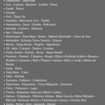
Dambovita - Targoviste
Dolj - Craiova - Baolesti - Calafat - Filiasi
Galati - Tecuci
Giurgiu
Gorj - Targu Jiu
Harghita - Miercurea Ciuc - Toplita
Hunedoara - Deva - Orastie - Petrosani
Ialomita - Urziceni - Slobozia
Iasi - Pascani
Maramures - Baia Mare - Borșa - Sighetu Marmatiei - Viseu de Sus
Mehedinti - Drobeta-Turnu Severin - Orșova
Mures - Targu Mures - Reghin - Sighisoara
Olt - Bals - Caracal - Slatina - Corabia
Piatra Neamt - Roman - Bicaz - Targu Neamt
Prahova - Ploiesti - Câmpina - Azuga • Băicoi • Boldești-Scăeni • Breaza •
Bușteni • Comarnic • Mizil • Plopeni • Sinaia • Slănic • Urlați • Vălenii de
Munte
Salaj - Zalau
Satu Mare - Carei
Sibiu - Medias
Suceava - Falticeni - Cimpulung
Teleorman - Alexandria - Turnu Măgurele - Zimnicea -
Timis - Timisoara - Lugoj
Tulcea - Babadag • Isaccea • Măcin • Sulina
Valcea - Drăgășani - Râmnicu Vâlcea - Băile Govora • Băile Olănești •
Bălcești • Berbești • Brezoi • Călimănești • Horezu • Ocnele Mari
Vaslui - Birlad - Husi - Negresti - Barlad