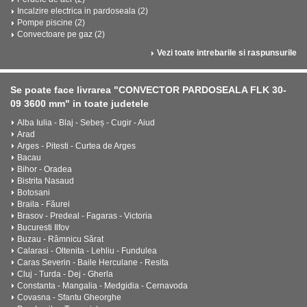
Incalzire electrica in pardoseala (2)
Pompe piscine (2)
Convectoare pe gaz (2)
Vezi toate intrebarile si raspunsurile
Se poate face livrarea "CONVECTOR PARDOSEALA FLK 30-
09 3600 mm" in toate judetele
Alba Iulia - Blaj - Sebeș - Cugir - Aiud
Arad
Arges - Pitesti - Curtea de Arges
Bacau
Bihor - Oradea
Bistrita Nasaud
Botosani
Braila - Făurei
Brasov - Predeal - Fagaras - Victoria
Bucuresti Ilfov
Buzau - Râmnicu Sărat
Calarasi - Oltenita - Lehliu - Fundulea
Caras Severin - Baile Herculane - Resita
Cluj - Turda - Dej - Gherla
Constanta - Mangalia - Medgidia - Cernavoda
Covasna - Sfantu Gheorghe