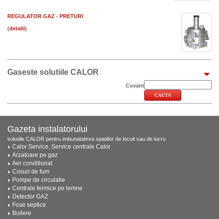
REGULATOR GAZ - PRETURI
(
)
Gaseste solutiile CALOR
Cuvant
Gazeta instalatorului
solutiile CALOR pentru imbunatatirea spatiilor de locuit sau de lucru
Calor Service, Service centrale Calor
Arzatoare pe gaz
Aer conditionat
Cosuri de fum
Pompe de circulatie
Centrale termice pe lemne
Detector GAZ
Fose septice
Boilere