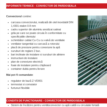
INFORMATII TEHNICE - CONVECTOR DE PARDOSEALA
Convectorul
contine:
carcasa convectorului, realizatã din otel inoxidabil DIN
1,4301 etalon 0.8 mm
cadru superior din aluminiu anodizat satinat
grila pe care se poate circula în conformitate cu
specificatiile clientului
schimbãtor cablat Cu-Cu cu valvã de ventilatie
ventilator tangential cu carcasã a rotorului
placã de presiune pentru conexiune la apã
suruburi de reglare 2 buc.
bari inclinate de instalare si suruburi de aliniere
instructiuni de instalare
plan de conexiune electricã
foaie de instalare pentru chipboard
container dublu pentru livrare
Mai pot fi comandate
:
regulator de bazã Z-VD001
termostat si comutator
furtunuri flexibile
CONDITII DE FUNCTIONARE - CONVECTOR DE PARDOSEALA
Sistem de încãlzire pentru ventiloconvector cu apã caldã cu circulatie fortatã