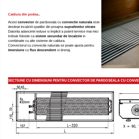
Caldura din podea..
Acest
convector
de pardoseala cu
convectie naturala
este
destinat incalzirii spatiilor din preajma
suprafetelor
vitrate
.
Datorita adancimii reduse si implicit a puterii termice mai mici
trebuie folosite ca
sistem secundar de
incalzire
in
combinatie cu alte sisteme de caldura.
Convectorul cu convectie naturala se poate ajusta pentru
imersiune
cu
flux descendent
si drenaj.
SECTIUNE CU DIMENSIUNI PENTRU CONVECTOR DE PARDOSEALA CU CONVE