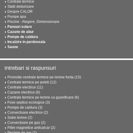
Centrale termice
Statii dedurizare
Despre CALOR
Pompe apa
Piscine - Alegere, Dimensionare
Panouri solare
Cazane de abur
Pompe de caldura
Incalzire in pardoseala
Saune
Intrebari si raspunsuri
Promotie centrale termice pe lemne fonta (15)
Centrale termice pe peleti (12)
Centrale electrice (11)
Cazane electrice (6)
Centrale termice pe lemne cu gazeificare (6)
Fose septice ecologice (3)
Pompe de caldura (3)
Convectoare electrice (2)
Sobe lemne (2)
Convectoare pe gaz (2)
Filtre magnetice anticalcar (2)
Perdele de aer (2)