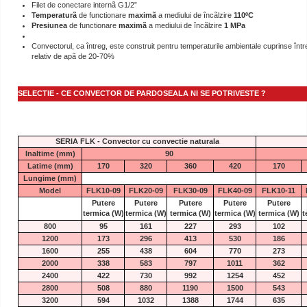
Filet de conectare internã G1/2”
Temperaturã
de functionare
maximã
a mediului de încãlzire
110ºC
Presiunea
de functionare
maximã
a mediului de încãlzire
1 MPa
Convectorul, ca întreg, este construit pentru temperaturile ambientale cuprinse între
relativ de apã de 20-70%
SELECTIE - CE CONVECTOR DE PARDOSEALA NI SE POTRIVESTE ?
SERIA FLK - Convector cu convectie naturala
Inaltime (mm)
90
Latime (mm)
170
320
360
420
170
Lungime (mm)
Model
FLK10-09
FLK20-09
FLK30-09
FLK40-09
FLK10-11
Putere
Putere
Putere
Putere
Putere
termica
(W)
termica
(W)
termica
(W)
termica
(W)
termica
(W)
t
800
95
161
227
293
102
1200
173
296
413
530
186
1600
255
438
604
770
273
2000
338
583
797
1011
362
2400
422
730
992
1254
452
2800
508
880
1190
1500
543
3200
594
1032
1388
1744
635