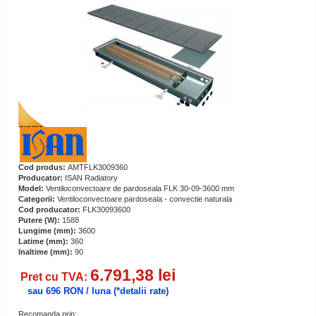
Cod produs:
AMTFLK3009360
Producator:
ISAN Radiatory
Model:
Ventiloconvectoare de pardoseala FLK 30-09-3600 mm
Categorii:
Ventiloconvectoare pardoseala - convectie naturala
Cod producator:
FLK30093600
Putere (W):
1588
Lungime (mm):
3600
Latime (mm):
360
Inaltime (mm):
90
6.791,38 lei
Pret cu TVA:
sau 696 RON / luna
(*detalii rate)
Recomanda prin: