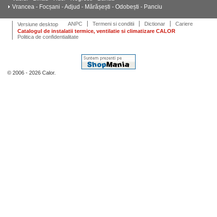
Vrancea - Focșani - Adjud - Mărășești - Odobești - Panciu
ANPC
Termeni si conditii
Dictionar
Cariere
Versiune desktop
Catalogul de instalatii termice, ventilatie si climatizare CALOR
Politica de confidentialitate
© 2006 - 2026 Calor.