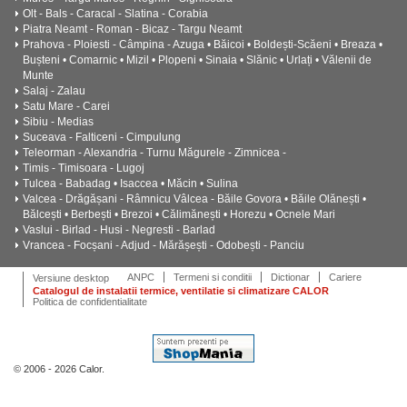
Olt - Bals - Caracal - Slatina - Corabia
Piatra Neamt - Roman - Bicaz - Targu Neamt
Prahova - Ploiesti - Câmpina - Azuga • Băicoi • Boldești-Scăeni • Breaza •
Bușteni • Comarnic • Mizil • Plopeni • Sinaia • Slănic • Urlați • Vălenii de
Munte
Salaj - Zalau
Satu Mare - Carei
Sibiu - Medias
Suceava - Falticeni - Cimpulung
Teleorman - Alexandria - Turnu Măgurele - Zimnicea -
Timis - Timisoara - Lugoj
Tulcea - Babadag • Isaccea • Măcin • Sulina
Valcea - Drăgășani - Râmnicu Vâlcea - Băile Govora • Băile Olănești •
Bălcești • Berbești • Brezoi • Călimănești • Horezu • Ocnele Mari
Vaslui - Birlad - Husi - Negresti - Barlad
Vrancea - Focșani - Adjud - Mărășești - Odobești - Panciu
ANPC
Termeni si conditii
Dictionar
Cariere
Versiune desktop
Catalogul de instalatii termice, ventilatie si climatizare CALOR
Politica de confidentialitate
© 2006 - 2026 Calor.