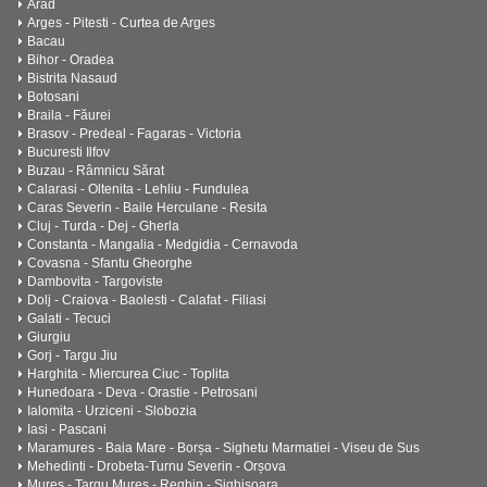
Arad
Arges - Pitesti - Curtea de Arges
Bacau
Bihor - Oradea
Bistrita Nasaud
Botosani
Braila - Făurei
Brasov - Predeal - Fagaras - Victoria
Bucuresti Ilfov
Buzau - Râmnicu Sărat
Calarasi - Oltenita - Lehliu - Fundulea
Caras Severin - Baile Herculane - Resita
Cluj - Turda - Dej - Gherla
Constanta - Mangalia - Medgidia - Cernavoda
Covasna - Sfantu Gheorghe
Dambovita - Targoviste
Dolj - Craiova - Baolesti - Calafat - Filiasi
Galati - Tecuci
Giurgiu
Gorj - Targu Jiu
Harghita - Miercurea Ciuc - Toplita
Hunedoara - Deva - Orastie - Petrosani
Ialomita - Urziceni - Slobozia
Iasi - Pascani
Maramures - Baia Mare - Borșa - Sighetu Marmatiei - Viseu de Sus
Mehedinti - Drobeta-Turnu Severin - Orșova
Mures - Targu Mures - Reghin - Sighisoara