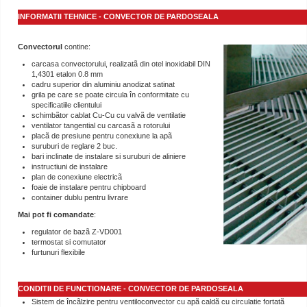
INFORMATII TEHNICE - CONVECTOR DE PARDOSEALA
Convectorul
contine:
carcasa convectorului, realizatã din otel inoxidabil DIN
1,4301 etalon 0.8 mm
cadru superior din aluminiu anodizat satinat
grila pe care se poate circula în conformitate cu
specificatiile clientului
schimbãtor cablat Cu-Cu cu valvã de ventilatie
ventilator tangential cu carcasã a rotorului
placã de presiune pentru conexiune la apã
suruburi de reglare 2 buc.
bari inclinate de instalare si suruburi de aliniere
instructiuni de instalare
plan de conexiune electricã
foaie de instalare pentru chipboard
container dublu pentru livrare
Mai pot fi comandate
:
regulator de bazã Z-VD001
termostat si comutator
furtunuri flexibile
CONDITII DE FUNCTIONARE - CONVECTOR DE PARDOSEALA
Sistem de încãlzire pentru ventiloconvector cu apã caldã cu circulatie fortatã