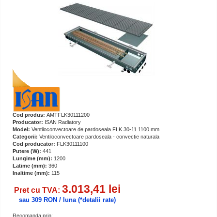
Cod produs:
AMTFLK30111200
Producator:
ISAN Radiatory
Model:
Ventiloconvectoare de pardoseala FLK 30-11 1100 mm
Categorii:
Ventiloconvectoare pardoseala - convectie naturala
Cod producator:
FLK30111100
Putere (W):
441
Lungime (mm):
1200
Latime (mm):
360
Inaltime (mm):
115
3.013,41 lei
Pret cu TVA:
sau 309 RON / luna
(*detalii rate)
Recomanda prin: