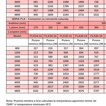
3600
681
1186
1588
1990
728
4000
768
1341
1789
2237
822
4400
857
1498
1991
2484
916
4800
945
1655
2193
2731
1011
SERIA FLK - Convector cu convectie naturala
Inaltime (mm)
140
180
Latime (mm)
170
320
360
420
300
Lungime (mm)
Model
FLK10-14
FLK20-14
FLK30-14
FLK40-14
FLK20-18
Putere
Putere
Putere
Putere
Putere
termica
(W)
termica
(W)
termica
(W)
termica
(W)
termica
(W)
t
800
117
215
317
394
257
1200
213
399
568
694
510
1600
313
589
828
1003
767
2000
416
784
1096
1323
1009
2400
519
983
1367
1645
1267
2800
624
1185
1635
1959
1519
3200
730
1390
1910
2282
1777
3600
837
1597
2181
2596
2019
4000
945
1806
2460
2922
2277
4400
1053
2017
2739
3250
2534
4800
1162
2229
3019
3576
2787
Nota: Puterea termica a fost calculata la temperatura agentului termic de
75/65° si temperatura interioara 20°C