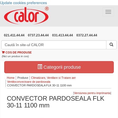
Update cookies preferences
Toggle
navigat
021.411.44.44
0737.23.44.44
031.413.44.44
0372.27.44.44
COS DE PRODUSE
(Nici un produs in cos)
Categorii produse
Home
Produse
Climatizare, Ventilare si Tratare aer
Ventiloconvectoare de pardoseala
CONVECTOR PARDOSEALA FLK 30-11 1100 mm
[
]
CONVECTOR PARDOSEALA FLK
30-11 1100 mm