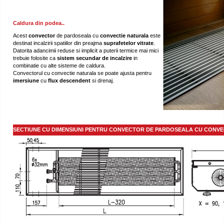
Caldura din podea..
Acest
convector
de pardoseala cu
convectie naturala
este
destinat incalzirii spatiilor din preajma
suprafetelor
vitrate
.
Datorita adancimii reduse si implicit a puterii termice mai mici
trebuie folosite ca
sistem secundar de
incalzire
in
combinatie cu alte sisteme de caldura.
Convectorul cu convectie naturala se poate ajusta pentru
imersiune
cu
flux descendent
si drenaj.
SECTIUNE CU DIMENSIUNI PENTRU CONVECTOR DE PARDOSEALA CU CONVE