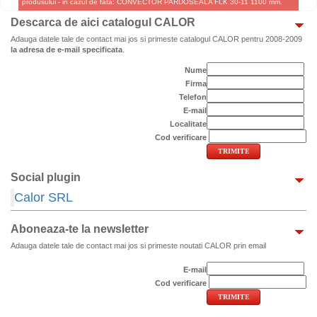
produsului - in cazul de fata: CONVECTOR PARDOSEALA FLK 30-11 1100 mm.
Descarca de aici catalogul CALOR
Adauga datele tale de contact mai jos si primeste catalogul CALOR pentru 2008-2009
la adresa de e-mail specificata
.
Nume
Firma
Telefon
E-mail
Localitate
Cod verificare
Social plugin
Calor SRL
Aboneaza-te la newsletter
Adauga datele tale de contact mai jos si primeste noutati CALOR prin email
E-mail
Cod verificare