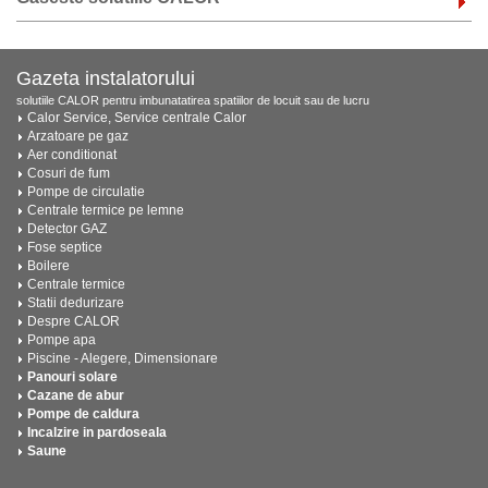
Gazeta instalatorului
solutiile CALOR pentru imbunatatirea spatiilor de locuit sau de lucru
Calor Service, Service centrale Calor
Arzatoare pe gaz
Aer conditionat
Cosuri de fum
Pompe de circulatie
Centrale termice pe lemne
Detector GAZ
Fose septice
Boilere
Centrale termice
Statii dedurizare
Despre CALOR
Pompe apa
Piscine - Alegere, Dimensionare
Panouri solare
Cazane de abur
Pompe de caldura
Incalzire in pardoseala
Saune