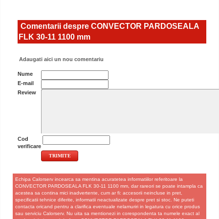
Comentarii despre CONVECTOR PARDOSEALA
FLK 30-11 1100 mm
Adaugati aici un nou comentariu
Nume
E-mail
Review
Cod
verificare
Echipa Calorserv incearca sa mentina acuratetea informatiilor referitoare la
CONVECTOR PARDOSEALA FLK 30-11 1100 mm, dar rareori se poate intampla ca
acestea sa contina mici inadvertente, cum ar fi: accesorii neincluse in pret,
specificatii tehnice diferite, informatii neactualizate despre pret si stoc. Ne puteti
contacta oricand pentru a clarifica eventuale nelamuriri in legatura cu orice produs
sau serviciu Calorserv. Nu uita sa mentionezi in corespondenta ta numele exact al