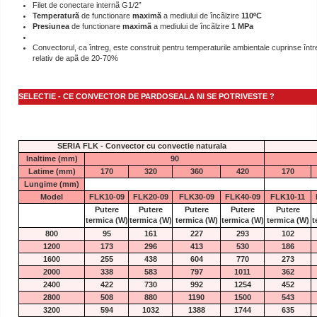
Filet de conectare internã G1/2”
Temperaturã
de functionare
maximã
a mediului de încãlzire
110ºC
Presiunea
de functionare
maximã
a mediului de încãlzire
1 MPa
Convectorul, ca întreg, este construit pentru temperaturile ambientale cuprinse între
relativ de apã de 20-70%
SELECTIE - CE CONVECTOR DE PARDOSEALA NI SE POTRIVESTE ?
SERIA FLK - Convector cu convectie naturala
Inaltime (mm)
90
Latime (mm)
170
320
360
420
170
Lungime (mm)
Model
FLK10-09
FLK20-09
FLK30-09
FLK40-09
FLK10-11
Putere
Putere
Putere
Putere
Putere
termica
(W)
termica
(W)
termica
(W)
termica
(W)
termica
(W)
t
800
95
161
227
293
102
1200
173
296
413
530
186
1600
255
438
604
770
273
2000
338
583
797
1011
362
2400
422
730
992
1254
452
2800
508
880
1190
1500
543
3200
594
1032
1388
1744
635