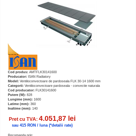
Cod produs:
AMTFLK30141600
Producator:
ISAN Radiatory
Model:
Ventiloconvectoare de pardoseala FLK 30-14 1600 mm
Categorii:
Ventiloconvectoare pardoseala - convectie naturala
Cod producator:
FLK30141600
Putere (W):
828
Lungime (mm):
1600
Latime (mm):
360
Inaltime (mm):
140
4.051,87 lei
Pret cu TVA:
sau 415 RON / luna
(*detalii rate)
Recomanda prin: