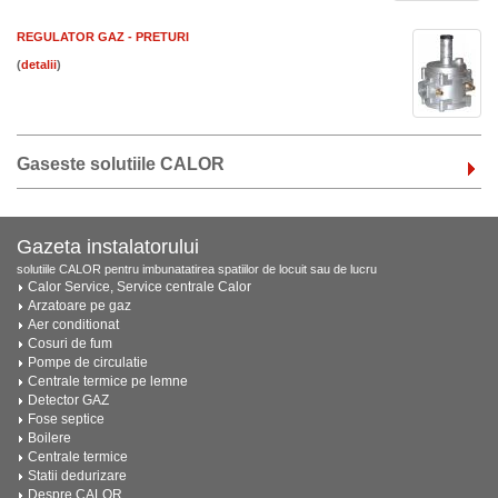
REGULATOR GAZ - PRETURI
(
)
Gaseste solutiile CALOR
Gazeta instalatorului
solutiile CALOR pentru imbunatatirea spatiilor de locuit sau de lucru
Calor Service, Service centrale Calor
Arzatoare pe gaz
Aer conditionat
Cosuri de fum
Pompe de circulatie
Centrale termice pe lemne
Detector GAZ
Fose septice
Boilere
Centrale termice
Statii dedurizare
Despre CALOR