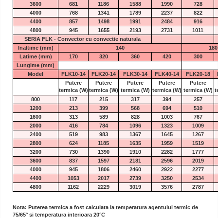
3600
681
1186
1588
1990
728
4000
768
1341
1789
2237
822
4400
857
1498
1991
2484
916
4800
945
1655
2193
2731
1011
SERIA FLK - Convector cu convectie naturala
Inaltime (mm)
140
180
Latime (mm)
170
320
360
420
300
Lungime (mm)
Model
FLK10-14
FLK20-14
FLK30-14
FLK40-14
FLK20-18
Putere
Putere
Putere
Putere
Putere
termica
(W)
termica
(W)
termica
(W)
termica
(W)
termica
(W)
t
800
117
215
317
394
257
1200
213
399
568
694
510
1600
313
589
828
1003
767
2000
416
784
1096
1323
1009
2400
519
983
1367
1645
1267
2800
624
1185
1635
1959
1519
3200
730
1390
1910
2282
1777
3600
837
1597
2181
2596
2019
4000
945
1806
2460
2922
2277
4400
1053
2017
2739
3250
2534
4800
1162
2229
3019
3576
2787
Nota: Puterea termica a fost calculata la temperatura agentului termic de
75/65° si temperatura interioara 20°C