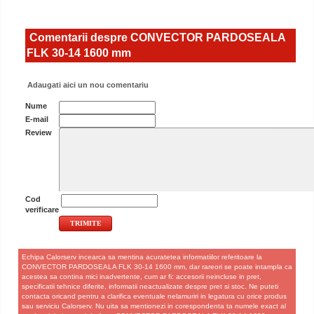
Comentarii despre CONVECTOR PARDOSEALA
FLK 30-14 1600 mm
Adaugati aici un nou comentariu
Nume
E-mail
Review
Cod
verificare
Echipa Calorserv incearca sa mentina acuratetea informatiilor referitoare la
CONVECTOR PARDOSEALA FLK 30-14 1600 mm, dar rareori se poate intampla ca
acestea sa contina mici inadvertente, cum ar fi: accesorii neincluse in pret,
specificatii tehnice diferite, informatii neactualizate despre pret si stoc. Ne puteti
contacta oricand pentru a clarifica eventuale nelamuriri in legatura cu orice produs
sau serviciu Calorserv. Nu uita sa mentionezi in corespondenta ta numele exact al