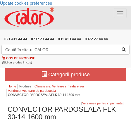
Update cookies preferences
Toggle
navigat
021.411.44.44
0737.23.44.44
031.413.44.44
0372.27.44.44
COS DE PRODUSE
(Nici un produs in cos)
Categorii produse
Home
Produse
Climatizare, Ventilare si Tratare aer
Ventiloconvectoare de pardoseala
CONVECTOR PARDOSEALA FLK 30-14 1600 mm
[
]
CONVECTOR PARDOSEALA FLK
30-14 1600 mm