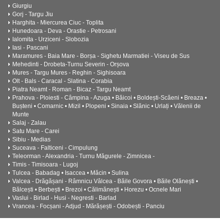
Giurgiu
Gorj - Targu Jiu
Harghita - Miercurea Ciuc - Toplita
Hunedoara - Deva - Orastie - Petrosani
Ialomita - Urziceni - Slobozia
Iasi - Pascani
Maramures - Baia Mare - Borșa - Sighetu Marmatiei - Viseu de Sus
Mehedinti - Drobeta-Turnu Severin - Orșova
Mures - Targu Mures - Reghin - Sighisoara
Olt - Bals - Caracal - Slatina - Corabia
Piatra Neamt - Roman - Bicaz - Targu Neamt
Prahova - Ploiesti - Câmpina - Azuga • Băicoi • Boldești-Scăeni • Breaza •
Bușteni • Comarnic • Mizil • Plopeni • Sinaia • Slănic • Urlați • Vălenii de
Munte
Salaj - Zalau
Satu Mare - Carei
Sibiu - Medias
Suceava - Falticeni - Cimpulung
Teleorman - Alexandria - Turnu Măgurele - Zimnicea -
Timis - Timisoara - Lugoj
Tulcea - Babadag • Isaccea • Măcin • Sulina
Valcea - Drăgășani - Râmnicu Vâlcea - Băile Govora • Băile Olănești •
Bălcești • Berbești • Brezoi • Călimănești • Horezu • Ocnele Mari
Vaslui - Birlad - Husi - Negresti - Barlad
Vrancea - Focșani - Adjud - Mărășești - Odobești - Panciu