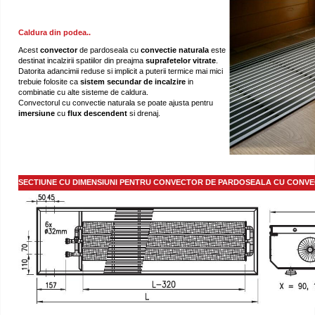
Caldura din podea..
Acest
convector
de pardoseala cu
convectie naturala
este
destinat incalzirii spatiilor din preajma
suprafetelor
vitrate
.
Datorita adancimii reduse si implicit a puterii termice mai mici
trebuie folosite ca
sistem secundar de
incalzire
in
combinatie cu alte sisteme de caldura.
Convectorul cu convectie naturala se poate ajusta pentru
imersiune
cu
flux descendent
si drenaj.
SECTIUNE CU DIMENSIUNI PENTRU CONVECTOR DE PARDOSEALA CU CONVE