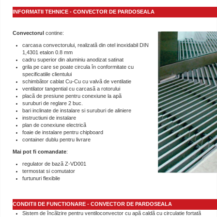
INFORMATII TEHNICE - CONVECTOR DE PARDOSEALA
Convectorul
contine:
carcasa convectorului, realizatã din otel inoxidabil DIN
1,4301 etalon 0.8 mm
cadru superior din aluminiu anodizat satinat
grila pe care se poate circula în conformitate cu
specificatiile clientului
schimbãtor cablat Cu-Cu cu valvã de ventilatie
ventilator tangential cu carcasã a rotorului
placã de presiune pentru conexiune la apã
suruburi de reglare 2 buc.
bari inclinate de instalare si suruburi de aliniere
instructiuni de instalare
plan de conexiune electricã
foaie de instalare pentru chipboard
container dublu pentru livrare
Mai pot fi comandate
:
regulator de bazã Z-VD001
termostat si comutator
furtunuri flexibile
CONDITII DE FUNCTIONARE - CONVECTOR DE PARDOSEALA
Sistem de încãlzire pentru ventiloconvector cu apã caldã cu circulatie fortatã