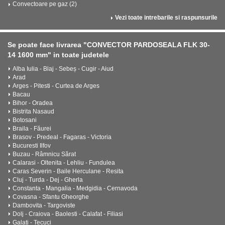
Convectoare pe gaz (2)
Vezi toate intrebarile si raspunsurile
Se poate face livrarea "CONVECTOR PARDOSEALA FLK 30-
14 1600 mm" in toate judetele
Alba Iulia - Blaj - Sebeș - Cugir - Aiud
Arad
Arges - Pitesti - Curtea de Arges
Bacau
Bihor - Oradea
Bistrita Nasaud
Botosani
Braila - Făurei
Brasov - Predeal - Fagaras - Victoria
Bucuresti Ilfov
Buzau - Râmnicu Sărat
Calarasi - Oltenita - Lehliu - Fundulea
Caras Severin - Baile Herculane - Resita
Cluj - Turda - Dej - Gherla
Constanta - Mangalia - Medgidia - Cernavoda
Covasna - Sfantu Gheorghe
Dambovita - Targoviste
Dolj - Craiova - Baolesti - Calafat - Filiasi
Galati - Tecuci