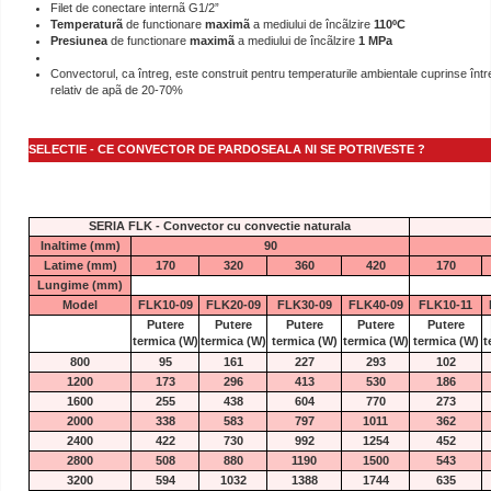
Filet de conectare internã G1/2”
Temperaturã
de functionare
maximã
a mediului de încãlzire
110ºC
Presiunea
de functionare
maximã
a mediului de încãlzire
1 MPa
Convectorul, ca întreg, este construit pentru temperaturile ambientale cuprinse între
relativ de apã de 20-70%
SELECTIE - CE CONVECTOR DE PARDOSEALA NI SE POTRIVESTE ?
SERIA FLK - Convector cu convectie naturala
Inaltime (mm)
90
Latime (mm)
170
320
360
420
170
Lungime (mm)
Model
FLK10-09
FLK20-09
FLK30-09
FLK40-09
FLK10-11
Putere
Putere
Putere
Putere
Putere
termica
(W)
termica
(W)
termica
(W)
termica
(W)
termica
(W)
t
800
95
161
227
293
102
1200
173
296
413
530
186
1600
255
438
604
770
273
2000
338
583
797
1011
362
2400
422
730
992
1254
452
2800
508
880
1190
1500
543
3200
594
1032
1388
1744
635