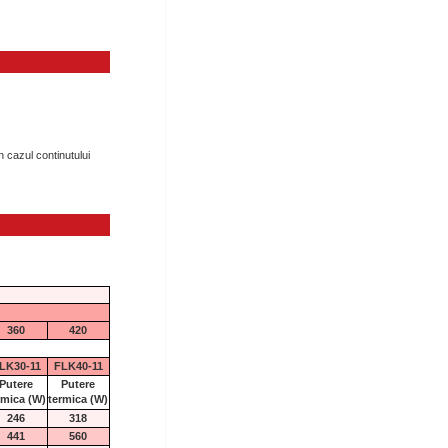
n cazul continutului
360
420
LK30-11
FLK40-11
Putere
Putere
rmica
(W)
termica
(W)
246
318
441
560