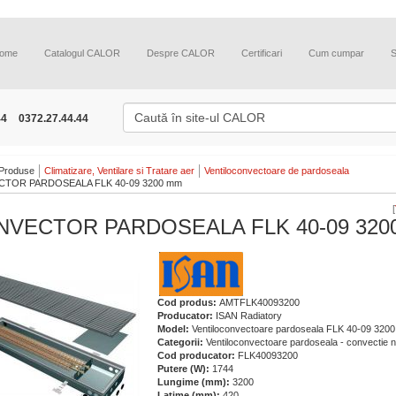
ome
Catalogul CALOR
Despre CALOR
Certificari
Cum cumpar
44
0372.27.44.44
Produse
Climatizare, Ventilare si Tratare aer
Ventiloconvectoare de pardoseala
TOR PARDOSEALA FLK 40-09 3200 mm
[
NVECTOR PARDOSEALA FLK 40-09 320
Cod produs:
AMTFLK40093200
Producator:
ISAN Radiatory
Model:
Ventiloconvectoare pardoseala FLK 40-09 320
Categorii:
Ventiloconvectoare pardoseala - convectie n
Cod producator:
FLK40093200
Putere (W):
1744
Lungime (mm):
3200
Latime (mm):
420