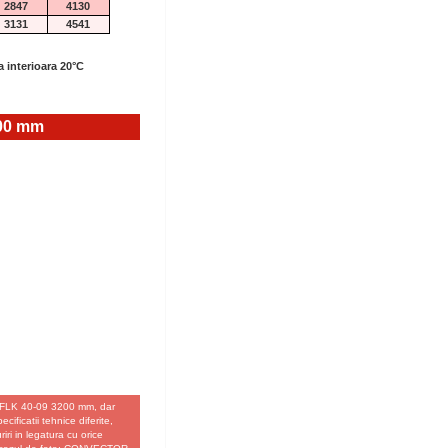
2847
4130
3131
4541
a interioara 20°C
00 mm
 FLK 40-09 3200 mm, dar
ificatii tehnice diferite,
iri in legatura cu orice