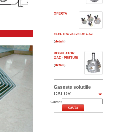
OFERTA
ELECTROVALVE DE GAZ
(
)
REGULATOR
GAZ - PRETURI
(
)
Gaseste solutiile
CALOR
Cuvant