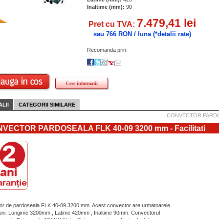
Inaltime (mm):
90
7.479,41 lei
Pret cu TVA:
sau 766 RON / luna
(*detalii rate)
Recomanda prin:
Cere informatii
LII
CATEGORII SIMILARE
CONVECTOR PARDOS
VECTOR PARDOSEALA FLK 40-09 3200 mm - Facilitati
r de pardoseala FLK 40-09 3200 mm. Acest convector are urmatoarele
ni: Lungime 3200mm , Latime 420mm , Inaltime 90mm. Convectorul