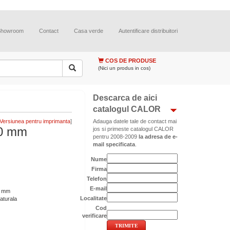
Showroom
Contact
Casa verde
Autentificare distribuitori
COS DE PRODUSE
(Nici un produs in cos)
Descarca de aici
catalogul CALOR
]
Adauga datele tale de contact mai
0 mm
jos si primeste catalogul CALOR
pentru 2008-2009
la adresa de e-
mail specificata
.
Nume
Firma
Telefon
E-mail
0 mm
Localitate
aturala
Cod
verificare