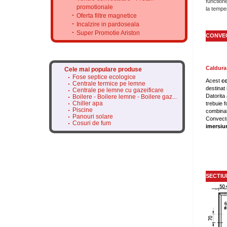
function
promotionale
la tempe
Oferta filtre magnetice
Incalzire in pardoseala
Super Promotie Ariston
CONVEC
Caldura
Cele mai populare produse
Fose septice ecologice
Acest
c
Centrale termice pe lemne
destinat 
Centrale pe lemne cu gazeificare
Datorita 
Boilere - Boilere lemne - Boilere gaz...
Chiller apa
trebuie f
Piscine
combinat
Panouri solare
Convecto
Cosuri de fum
imersi
SECTIU