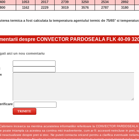
400
1053
2017
2739
3250
2534
2892
800
1162
2229
3019
3576
2787
3180
terea termica a fost calculata la temperatura agentului termic de 75/65° si temperatur
entarii despre CONVECTOR PARDOSEALA FLK 40-09 32
ati aici un nou comentariu
l
w
rificare
Calorserv incearca sa mentina acuratetea informatiilor referitoare la CONVECTOR PARDOSEALA
se poate intampla ca acestea sa contina mici inadvertente, cum ar fi: accesorii neincluse in pret, spec
ii neactualizate despre pret si stoc. Ne puteti contacta oricand pentru a clarifica eventuale nelamur