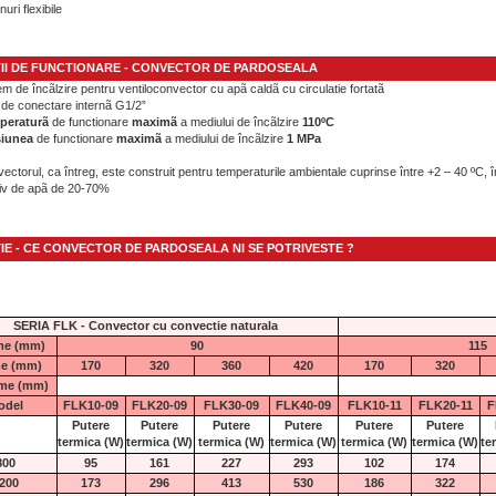
nuri flexibile
II DE FUNCTIONARE - CONVECTOR DE PARDOSEALA
em de încãlzire pentru ventiloconvector cu apã caldã cu circulatie fortatã
t de conectare internã G1/2”
peraturã
de functionare
maximã
a mediului de încãlzire
110ºC
siunea
de functionare
maximã
a mediului de încãlzire
1 MPa
ectorul, ca întreg, este construit pentru temperaturile ambientale cuprinse între +2 – 40 ºC, î
tiv de apã de 20-70%
IE - CE CONVECTOR DE PARDOSEALA NI SE POTRIVESTE ?
SERIA FLK - Convector cu convectie naturala
ime (mm)
90
115
me (mm)
170
320
360
420
170
320
me (mm)
odel
FLK10-09
FLK20-09
FLK30-09
FLK40-09
FLK10-11
FLK20-11
F
Putere
Putere
Putere
Putere
Putere
Putere
termica
(W)
termica
(W)
termica
(W)
termica
(W)
termica
(W)
termica
(W)
te
800
95
161
227
293
102
174
200
173
296
413
530
186
322