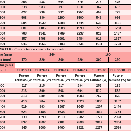
600
255
438
604
770
273
475
000
338
583
797
1011
362
633
400
422
730
992
1254
452
793
800
508
880
1190
1500
543
956
200
594
1032
1388
1744
635
1121
600
681
1186
1588
1990
728
1288
000
768
1341
1789
2237
822
1457
400
857
1498
1991
2484
916
1627
800
945
1655
2193
2731
1011
1798
IA FLK - Convector cu convectie naturala
ime (mm)
140
180
me (mm)
170
320
360
420
300
360
me (mm)
odel
FLK10-14
FLK20-14
FLK30-14
FLK40-14
FLK20-18
FLK30-18
F
Putere
Putere
Putere
Putere
Putere
Putere
termica
(W)
termica
(W)
termica
(W)
termica
(W)
termica
(W)
termica
(W)
te
800
117
215
317
394
257
293
200
213
399
568
694
510
582
600
313
589
828
1003
767
875
000
416
784
1096
1323
1009
1152
400
519
983
1367
1645
1267
1446
800
624
1185
1635
1959
1519
1734
200
730
1390
1910
2282
1777
2028
600
837
1597
2181
2596
2019
2304
000
945
1806
2460
2922
2277
2598