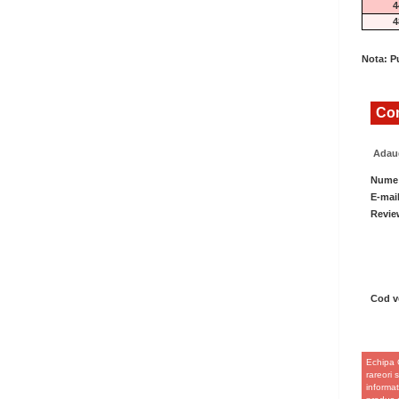
4
4
Nota: Pu
Com
Adaug
Nume
E-mai
Revie
Cod ve
Echipa 
rareori 
informat