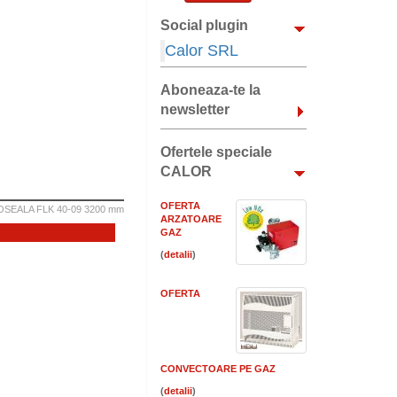
Social plugin
Calor SRL
Aboneaza-te la
newsletter
Ofertele speciale
CALOR
OFERTA
EALA FLK 40-09 3200 mm
ARZATOARE
GAZ
(
)
OFERTA
CONVECTOARE PE GAZ
(
)