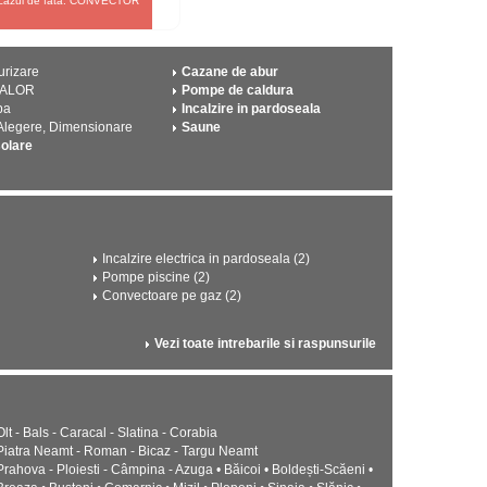
in cazul de fata: CONVECTOR
urizare
Cazane de abur
CALOR
Pompe de caldura
pa
Incalzire in pardoseala
 Alegere, Dimensionare
Saune
solare
Incalzire electrica in pardoseala (2)
Pompe piscine (2)
Convectoare pe gaz (2)
Vezi toate intrebarile si raspunsurile
Olt - Bals - Caracal - Slatina - Corabia
Piatra Neamt - Roman - Bicaz - Targu Neamt
Prahova - Ploiesti - Câmpina - Azuga • Băicoi • Boldești-Scăeni •