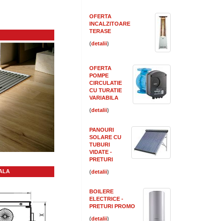
OFERTA
INCALZITOARE
TERASE
(
)
OFERTA
POMPE
CIRCULATIE
CU TURATIE
VARIABILA
(
)
PANOURI
SOLARE CU
TUBURI
VIDATE -
PRETURI
ALA
(
)
BOILERE
ELECTRICE -
PRETURI PROMO
(
)