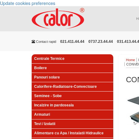
Update cookies preferences
H
021.411.44.44
0737.23.44.44
031.413.44.
Contact rapid
Centrale Termice
Home
CONVEC
Boilere
Panouri solare
CO
Calorifere-Radiatoare-Convectoare
Seminee - Sobe
Incalzire in pardoseala
Armaturi
Tevi / Izolatii
Alimentare cu Apa / Instalatii Hidraulice