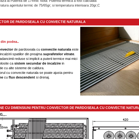
eaza la Puterea de 1744W. Nota: Puterea termica a fost calculata
ratura agentului termic de 75/65gr; si temperatura interioara 20gr;C
TOR DE PARDOSEALA CU CONVECTIE NATURALA
 din podea..
onvector
de pardoseala cu
convectie naturala
este
incalzirii spatiilor din preajma
suprafetelor
vitrate
.
adancimii reduse si implicit a puterii termice mai mici
olosite ca
sistem secundar de
incalzire
in
ie cu alte sisteme de caldura.
rul cu convectie naturala se poate ajusta pentru
une
cu
flux descendent
si drenaj.
NE CU DIMENSIUNI PENTRU CONVECTOR DE PARDOSEALA CU CONVECTIE NATUR