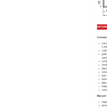
INFORM
Convec
carc
1,43
cadr
gril
speci
schi
vent
plac
suru
bari 
instr
plan
foai
cont
Mai pot
regu
term