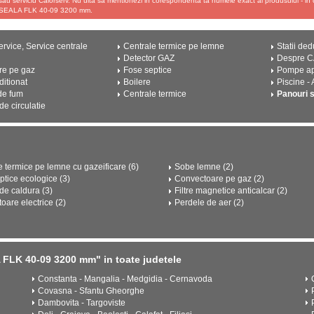
sau serviciu Calorserv. Nu uita sa mentionezi in corespondenta ta numele exact al produsului - 
EALA FLK 40-09 3200 mm.
rvice, Service centrale
Centrale termice pe lemne
Statii ded
Detector GAZ
Despre 
re pe gaz
Fose septice
Pompe a
ditionat
Boilere
Piscine -
de fum
Centrale termice
Panouri 
e circulatie
e termice pe lemne cu gazeificare (6)
Sobe lemne (2)
ptice ecologice (3)
Convectoare pe gaz (2)
e caldura (3)
Filtre magnetice anticalcar (2)
oare electrice (2)
Perdele de aer (2)
LK 40-09 3200 mm" in toate judetele
Constanta - Mangalia - Medgidia - Cernavoda
Covasna - Sfantu Gheorghe
Dambovita - Targoviste