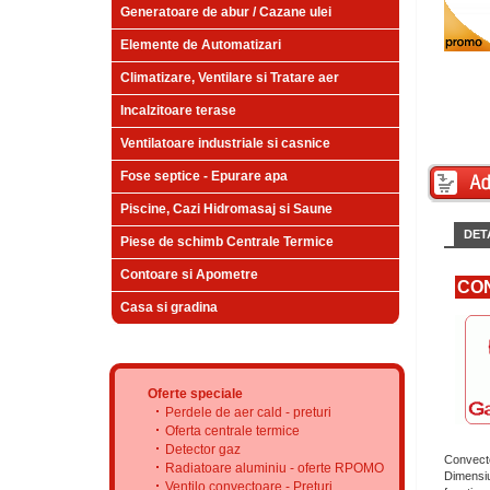
Generatoare de abur / Cazane ulei
Elemente de Automatizari
Climatizare, Ventilare si Tratare aer
Incalzitoare terase
Ventilatoare industriale si casnice
Fose septice - Epurare apa
Piscine, Cazi Hidromasaj si Saune
DETA
Piese de schimb Centrale Termice
Contoare si Apometre
CON
Casa si gradina
Oferte speciale
Perdele de aer cald - preturi
Oferta centrale termice
Detector gaz
Convecto
Radiatoare aluminiu - oferte RPOMO
Dimensiu
Ventilo convectoare - Preturi