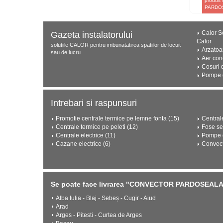
produs 
PARDOS
Calor Se
Gazeta instalatorului
Calor
solutiile CALOR pentru imbunatatirea spatiilor de locuit
Arzatoa
sau de lucru
Aer con
Cosuri 
Pompe d
Intrebari si raspunsuri
Promotie centrale termice pe lemne fonta (15)
Central
Centrale termice pe peleti (12)
Fose se
Centrale electrice (11)
Pompe d
Cazane electrice (6)
Convect
Se poate face livrarea "CONVECTOR PARDOSEALA F
Alba Iulia - Blaj - Sebeș - Cugir - Aiud
Arad
Arges - Pitesti - Curtea de Arges