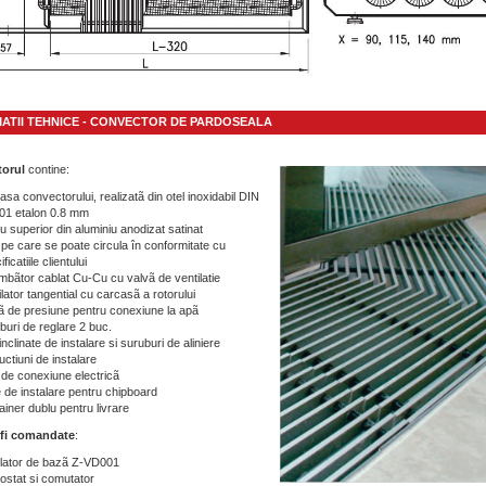
ATII TEHNICE - CONVECTOR DE PARDOSEALA
torul
contine:
asa convectorului, realizatã din otel inoxidabil DIN
01 etalon 0.8 mm
u superior din aluminiu anodizat satinat
a pe care se poate circula în conformitate cu
ficatiile clientului
mbãtor cablat Cu-Cu cu valvã de ventilatie
ilator tangential cu carcasã a rotorului
ã de presiune pentru conexiune la apã
buri de reglare 2 buc.
inclinate de instalare si suruburi de aliniere
uctiuni de instalare
 de conexiune electricã
e de instalare pentru chipboard
ainer dublu pentru livrare
 fi comandate
:
lator de bazã Z-VD001
ostat si comutator