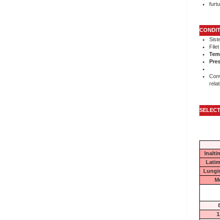
furtu
CONDIT
Sist
File
Tem
Pre
Conv
rela
SELECT
Inalt
Lati
Lungi
M
1