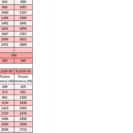
642
809
850
1067
1060
1327
1268
1580
1481
1841
1691
2094
1907
2357
2006
2621
2341
2884
300
300
360
LK20-30
FLK30-30
Putere
Putere
rmica
(W)
termica
(W)
289
419
573
831
862
1250
1134
1645
1423
2065
1707
2476
1996
2896
2269
3290
2558
3710