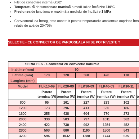
Filet de conectare internã G1/2”
Temperaturã
de functionare
maximã
a mediului de încãlzire
110ºC
Presiunea
de functionare
maximã
a mediului de încãlzire
1 MPa
Convectorul, ca întreg, este construit pentru temperaturile ambientale cuprinse între
relativ de apã de 20-70%
SELECTIE - CE CONVECTOR DE PARDOSEALA NI SE POTRIVESTE ?
SERIA FLK - Convector cu convectie naturala
Inaltime (mm)
90
Latime (mm)
170
320
360
420
170
Lungime (mm)
Model
FLK10-09
FLK20-09
FLK30-09
FLK40-09
FLK10-11
Putere
Putere
Putere
Putere
Putere
termica
(W)
termica
(W)
termica
(W)
termica
(W)
termica
(W)
t
800
95
161
227
293
102
1200
173
296
413
530
186
1600
255
438
604
770
273
2000
338
583
797
1011
362
2400
422
730
992
1254
452
2800
508
880
1190
1500
543
3200
594
1032
1388
1744
635