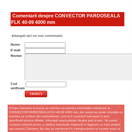
Comentarii despre CONVECTOR PARDOSEALA
FLK 40-09 4000 mm
Adaugati aici un nou comentariu
Nume
E-mail
Review
Cod
verificare
Echipa Calorserv incearca sa mentina acuratetea informatiilor referitoare la
CONVECTOR PARDOSEALA FLK 40-09 4000 mm, dar rareori se poate intampla ca
acestea sa contina mici inadvertente, cum ar fi: accesorii neincluse in pret,
specificatii tehnice diferite, informatii neactualizate despre pret si stoc. Ne puteti
contacta oricand pentru a clarifica eventuale nelamuriri in legatura cu orice produs
sau serviciu Calorserv. Nu uita sa mentionezi in corespondenta ta numele exact al