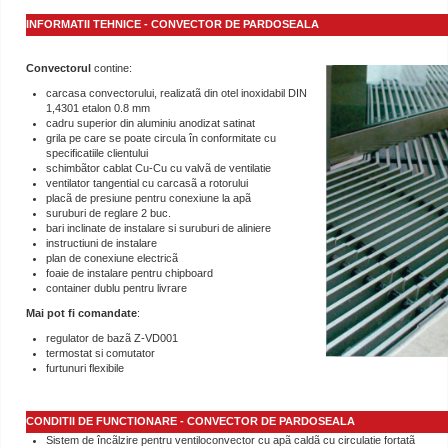
INFORMATII TEHNICE - CONVECTOR DE PARDOSEALA
Convectorul
contine:
carcasa convectorului, realizatã din otel inoxidabil DIN
1,4301 etalon 0.8 mm
cadru superior din aluminiu anodizat satinat
grila pe care se poate circula în conformitate cu
specificatiile clientului
schimbãtor cablat Cu-Cu cu valvã de ventilatie
ventilator tangential cu carcasã a rotorului
placã de presiune pentru conexiune la apã
suruburi de reglare 2 buc.
bari inclinate de instalare si suruburi de aliniere
instructiuni de instalare
plan de conexiune electricã
foaie de instalare pentru chipboard
container dublu pentru livrare
Mai pot fi comandate
:
regulator de bazã Z-VD001
termostat si comutator
furtunuri flexibile
CONDITII DE FUNCTIONARE - CONVECTOR DE PARDOSEALA
Sistem de încãlzire pentru ventiloconvector cu apã caldã cu circulatie fortatã