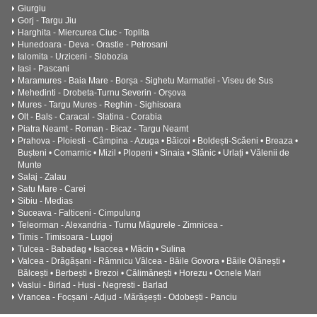
Giurgiu
Gorj - Targu Jiu
Harghita - Miercurea Ciuc - Toplita
Hunedoara - Deva - Orastie - Petrosani
Ialomita - Urziceni - Slobozia
Iasi - Pascani
Maramures - Baia Mare - Borșa - Sighetu Marmatiei - Viseu de Sus
Mehedinti - Drobeta-Turnu Severin - Orșova
Mures - Targu Mures - Reghin - Sighisoara
Olt - Bals - Caracal - Slatina - Corabia
Piatra Neamt - Roman - Bicaz - Targu Neamt
Prahova - Ploiesti - Câmpina - Azuga • Băicoi • Boldești-Scăeni • Breaza •
Bușteni • Comarnic • Mizil • Plopeni • Sinaia • Slănic • Urlați • Vălenii de
Munte
Salaj - Zalau
Satu Mare - Carei
Sibiu - Medias
Suceava - Falticeni - Cimpulung
Teleorman - Alexandria - Turnu Măgurele - Zimnicea -
Timis - Timisoara - Lugoj
Tulcea - Babadag • Isaccea • Măcin • Sulina
Valcea - Drăgășani - Râmnicu Vâlcea - Băile Govora • Băile Olănești •
Bălcești • Berbești • Brezoi • Călimănești • Horezu • Ocnele Mari
Vaslui - Birlad - Husi - Negresti - Barlad
Vrancea - Focșani - Adjud - Mărășești - Odobești - Panciu