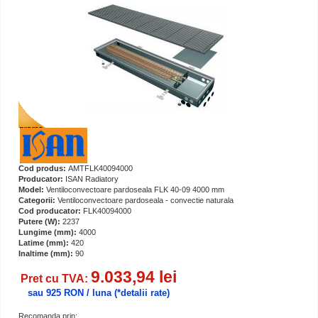
Cod produs:
AMTFLK40094000
Producator:
ISAN Radiatory
Model:
Ventiloconvectoare pardoseala FLK 40-09 4000 mm
Categorii:
Ventiloconvectoare pardoseala - convectie naturala
Cod producator:
FLK40094000
Putere (W):
2237
Lungime (mm):
4000
Latime (mm):
420
Inaltime (mm):
90
9.033,94 lei
Pret cu TVA:
sau 925 RON / luna
(*detalii rate)
Recomanda prin: