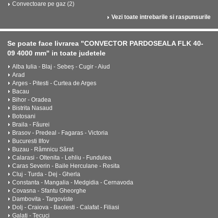
Convectoare pe gaz (2)
Vezi toate intrebarile si raspunsurile
Se poate face livrarea "CONVECTOR PARDOSEALA FLK 40-
09 4000 mm" in toate judetele
Alba Iulia - Blaj - Sebeș - Cugir - Aiud
Arad
Arges - Pitesti - Curtea de Arges
Bacau
Bihor - Oradea
Bistrita Nasaud
Botosani
Braila - Făurei
Brasov - Predeal - Fagaras - Victoria
Bucuresti Ilfov
Buzau - Râmnicu Sărat
Calarasi - Oltenita - Lehliu - Fundulea
Caras Severin - Baile Herculane - Resita
Cluj - Turda - Dej - Gherla
Constanta - Mangalia - Medgidia - Cernavoda
Covasna - Sfantu Gheorghe
Dambovita - Targoviste
Dolj - Craiova - Baolesti - Calafat - Filiasi
Galati - Tecuci