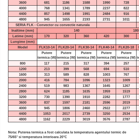
3600
681
1186
1588
1990
728
4000
768
1341
1789
2237
822
4400
857
1498
1991
2484
916
4800
945
1655
2193
2731
1011
SERIA FLK - Convector cu convectie naturala
Inaltime (mm)
140
180
Latime (mm)
170
320
360
420
300
Lungime (mm)
Model
FLK10-14
FLK20-14
FLK30-14
FLK40-14
FLK20-18
Putere
Putere
Putere
Putere
Putere
termica
(W)
termica
(W)
termica
(W)
termica
(W)
termica
(W)
t
800
117
215
317
394
257
1200
213
399
568
694
510
1600
313
589
828
1003
767
2000
416
784
1096
1323
1009
2400
519
983
1367
1645
1267
2800
624
1185
1635
1959
1519
3200
730
1390
1910
2282
1777
3600
837
1597
2181
2596
2019
4000
945
1806
2460
2922
2277
4400
1053
2017
2739
3250
2534
4800
1162
2229
3019
3576
2787
Nota: Puterea termica a fost calculata la temperatura agentului termic de
75/65° si temperatura interioara 20°C