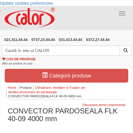
Update cookies preferences
Toggle
navigat
021.411.44.44
0737.23.44.44
031.413.44.44
0372.27.44.44
COS DE PRODUSE
(Nici un produs in cos)
Categorii produse
Home
Produse
Climatizare, Ventilare si Tratare aer
Ventiloconvectoare de pardoseala
CONVECTOR PARDOSEALA FLK 40-09 4000 mm
[
]
CONVECTOR PARDOSEALA FLK
40-09 4000 mm