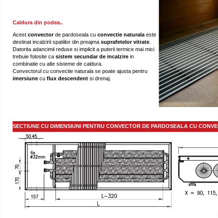
Caldura din podea..
Acest
convector
de pardoseala cu
convectie naturala
este
destinat incalzirii spatiilor din preajma
suprafetelor
vitrate
.
Datorita adancimii reduse si implicit a puterii termice mai mici
trebuie folosite ca
sistem secundar de
incalzire
in
combinatie cu alte sisteme de caldura.
Convectorul cu convectie naturala se poate ajusta pentru
imersiune
cu
flux descendent
si drenaj.
SECTIUNE CU DIMENSIUNI PENTRU CONVECTOR DE PARDOSEALA CU CONVE