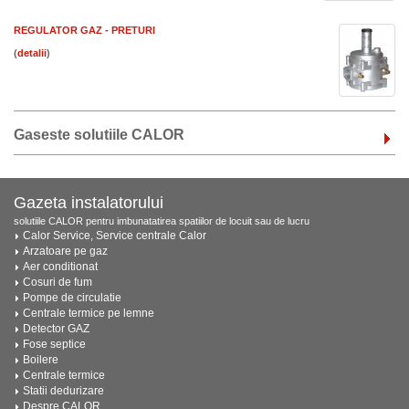
REGULATOR GAZ - PRETURI
(
)
Gaseste solutiile CALOR
Gazeta instalatorului
solutiile CALOR pentru imbunatatirea spatiilor de locuit sau de lucru
Calor Service, Service centrale Calor
Arzatoare pe gaz
Aer conditionat
Cosuri de fum
Pompe de circulatie
Centrale termice pe lemne
Detector GAZ
Fose septice
Boilere
Centrale termice
Statii dedurizare
Despre CALOR