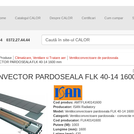
ome
Catalogul CALOR
Despre CALOR
Certificari
Cum cumpar
44
0372.27.44.44
Produse
Climatizare, Ventilare si Tratare aer
Ventiloconvectoare de pardoseala
TOR PARDOSEALA FLK 40-14 1600 mm
[
NVECTOR PARDOSEALA FLK 40-14 160
Cod produs:
AMTFLK40141600
Producator:
ISAN Radiatory
Model:
Ventiloconvectoare pardoseala FLK 40-14 160
Categorii:
Ventiloconvectoare pardoseala - convectie n
Cod producator:
FLK40141600
Putere (W):
1003
Lungime (mm):
1600
Latime (mm):
420