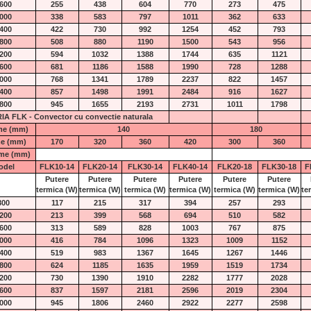
600
255
438
604
770
273
475
000
338
583
797
1011
362
633
400
422
730
992
1254
452
793
800
508
880
1190
1500
543
956
200
594
1032
1388
1744
635
1121
600
681
1186
1588
1990
728
1288
000
768
1341
1789
2237
822
1457
400
857
1498
1991
2484
916
1627
800
945
1655
2193
2731
1011
1798
IA FLK - Convector cu convectie naturala
ime (mm)
140
180
me (mm)
170
320
360
420
300
360
me (mm)
odel
FLK10-14
FLK20-14
FLK30-14
FLK40-14
FLK20-18
FLK30-18
F
Putere
Putere
Putere
Putere
Putere
Putere
termica
(W)
termica
(W)
termica
(W)
termica
(W)
termica
(W)
termica
(W)
te
800
117
215
317
394
257
293
200
213
399
568
694
510
582
600
313
589
828
1003
767
875
000
416
784
1096
1323
1009
1152
400
519
983
1367
1645
1267
1446
800
624
1185
1635
1959
1519
1734
200
730
1390
1910
2282
1777
2028
600
837
1597
2181
2596
2019
2304
000
945
1806
2460
2922
2277
2598