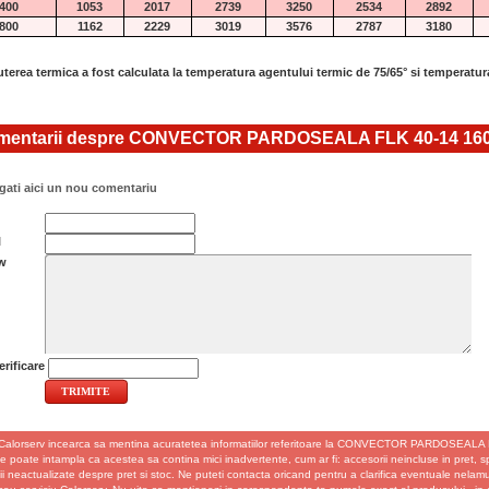
400
1053
2017
2739
3250
2534
2892
800
1162
2229
3019
3576
2787
3180
terea termica a fost calculata la temperatura agentului termic de 75/65° si temperatur
entarii despre CONVECTOR PARDOSEALA FLK 40-14 16
ati aici un nou comentariu
l
w
rificare
Calorserv incearca sa mentina acuratetea informatiilor referitoare la CONVECTOR PARDOSEALA
se poate intampla ca acestea sa contina mici inadvertente, cum ar fi: accesorii neincluse in pret, spec
ii neactualizate despre pret si stoc. Ne puteti contacta oricand pentru a clarifica eventuale nelamur