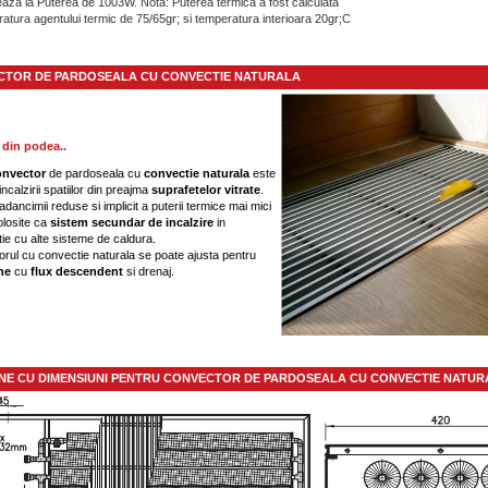
eaza la Puterea de 1003W. Nota: Puterea termica a fost calculata
ratura agentului termic de 75/65gr; si temperatura interioara 20gr;C
TOR DE PARDOSEALA CU CONVECTIE NATURALA
 din podea..
onvector
de pardoseala cu
convectie naturala
este
incalzirii spatiilor din preajma
suprafetelor
vitrate
.
adancimii reduse si implicit a puterii termice mai mici
olosite ca
sistem secundar de
incalzire
in
ie cu alte sisteme de caldura.
rul cu convectie naturala se poate ajusta pentru
une
cu
flux descendent
si drenaj.
NE CU DIMENSIUNI PENTRU CONVECTOR DE PARDOSEALA CU CONVECTIE NATUR