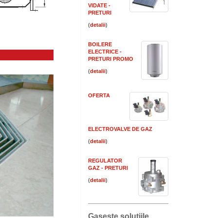
VIDATE -
PRETURI
(
)
BOILERE
ELECTRICE -
PRETURI PROMO
(
)
OFERTA
ELECTROVALVE DE GAZ
(
)
REGULATOR
GAZ - PRETURI
(
)
Gaseste solutiile