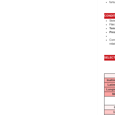
furtu
CONDIT
Sist
File
Tem
Pre
Conv
rela
SELECT
Inalt
Lati
Lungi
M
1