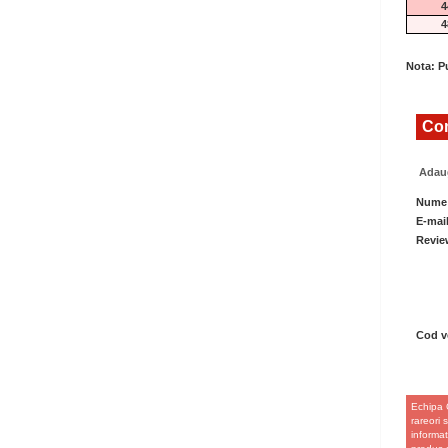
4
4
Nota: Pu
Com
Adaug
Nume
E-mai
Revie
Cod ve
Echipa 
rareori 
informat