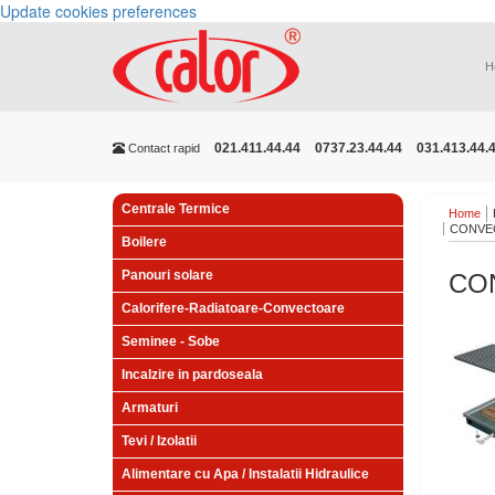
Update cookies preferences
H
021.411.44.44
0737.23.44.44
031.413.44.
Contact rapid
Centrale Termice
Home
CONVEC
Boilere
Panouri solare
CO
Calorifere-Radiatoare-Convectoare
Seminee - Sobe
Incalzire in pardoseala
Armaturi
Tevi / Izolatii
Alimentare cu Apa / Instalatii Hidraulice