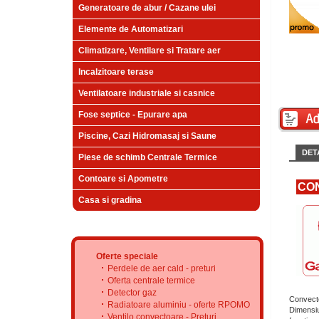
Generatoare de abur / Cazane ulei
Elemente de Automatizari
Climatizare, Ventilare si Tratare aer
Incalzitoare terase
Ventilatoare industriale si casnice
Fose septice - Epurare apa
Piscine, Cazi Hidromasaj si Saune
DETA
Piese de schimb Centrale Termice
Contoare si Apometre
CON
Casa si gradina
Oferte speciale
Perdele de aer cald - preturi
Oferta centrale termice
Detector gaz
Convecto
Radiatoare aluminiu - oferte RPOMO
Dimensiu
Ventilo convectoare - Preturi