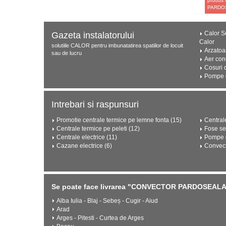
produs 
PARDOS
Calor Se
Gazeta instalatorului
Calor
solutiile CALOR pentru imbunatatirea spatiilor de locuit
Arzatoa
sau de lucru
Aer con
Cosuri 
Pompe d
Intrebari si raspunsuri
Promotie centrale termice pe lemne fonta (15)
Central
Centrale termice pe peleti (12)
Fose se
Centrale electrice (11)
Pompe d
Cazane electrice (6)
Convect
Se poate face livrarea "CONVECTOR PARDOSEALA F
Alba Iulia - Blaj - Sebeș - Cugir - Aiud
Arad
Arges - Pitesti - Curtea de Arges