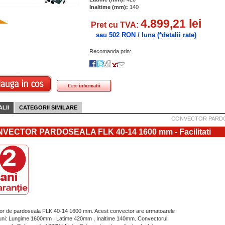
Inaltime (mm):
140
4.899,21 lei
Pret cu TVA:
sau 502 RON / luna
(*detalii rate)
Recomanda prin:
Cere informatii
LII
CATEGORII SIMILARE
CONVECTOR PARDOS
VECTOR PARDOSEALA FLK 40-14 1600 mm - Facilitati
r de pardoseala FLK 40-14 1600 mm. Acest convector are urmatoarele
ni: Lungime 1600mm , Latime 420mm , Inaltime 140mm. Convectorul