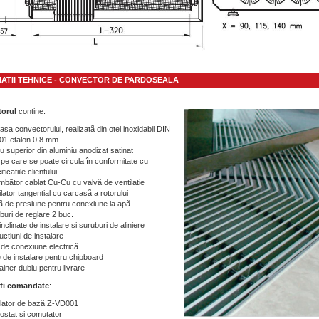
ATII TEHNICE - CONVECTOR DE PARDOSEALA
torul
contine:
asa convectorului, realizatã din otel inoxidabil DIN
01 etalon 0.8 mm
u superior din aluminiu anodizat satinat
a pe care se poate circula în conformitate cu
ficatiile clientului
mbãtor cablat Cu-Cu cu valvã de ventilatie
ilator tangential cu carcasã a rotorului
ã de presiune pentru conexiune la apã
buri de reglare 2 buc.
inclinate de instalare si suruburi de aliniere
uctiuni de instalare
 de conexiune electricã
e de instalare pentru chipboard
ainer dublu pentru livrare
 fi comandate
:
lator de bazã Z-VD001
ostat si comutator