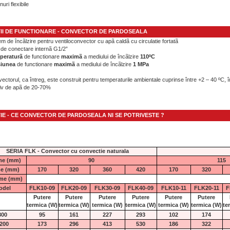
nuri flexibile
II DE FUNCTIONARE - CONVECTOR DE PARDOSEALA
em de încãlzire pentru ventiloconvector cu apã caldã cu circulatie fortatã
t de conectare internã G1/2”
peraturã
de functionare
maximã
a mediului de încãlzire
110ºC
siunea
de functionare
maximã
a mediului de încãlzire
1 MPa
ectorul, ca întreg, este construit pentru temperaturile ambientale cuprinse între +2 – 40 ºC, î
tiv de apã de 20-70%
IE - CE CONVECTOR DE PARDOSEALA NI SE POTRIVESTE ?
SERIA FLK - Convector cu convectie naturala
ime (mm)
90
115
me (mm)
170
320
360
420
170
320
me (mm)
odel
FLK10-09
FLK20-09
FLK30-09
FLK40-09
FLK10-11
FLK20-11
F
Putere
Putere
Putere
Putere
Putere
Putere
termica
(W)
termica
(W)
termica
(W)
termica
(W)
termica
(W)
termica
(W)
te
800
95
161
227
293
102
174
200
173
296
413
530
186
322