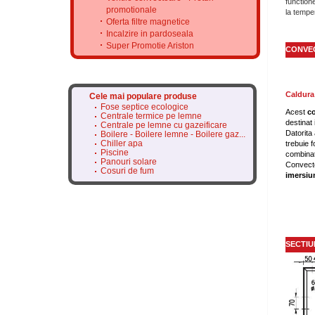
function
promotionale
la tempe
Oferta filtre magnetice
Incalzire in pardoseala
Super Promotie Ariston
CONVEC
Caldura
Cele mai populare produse
Fose septice ecologice
Acest
c
Centrale termice pe lemne
destinat 
Centrale pe lemne cu gazeificare
Datorita 
Boilere - Boilere lemne - Boilere gaz...
Chiller apa
trebuie f
Piscine
combinat
Panouri solare
Convecto
Cosuri de fum
imersi
SECTIU