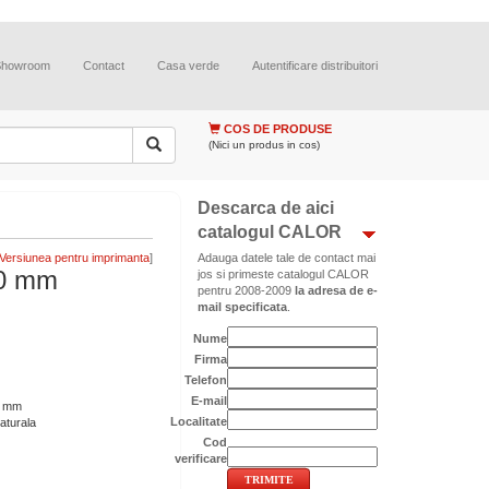
Showroom
Contact
Casa verde
Autentificare distribuitori
COS DE PRODUSE
(Nici un produs in cos)
Descarca de aici
catalogul CALOR
]
Adauga datele tale de contact mai
0 mm
jos si primeste catalogul CALOR
pentru 2008-2009
la adresa de e-
mail specificata
.
Nume
Firma
Telefon
E-mail
0 mm
Localitate
aturala
Cod
verificare