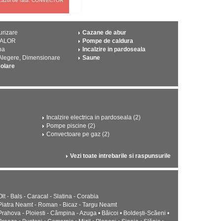
in cazul de fata: CONVECTOR
urizare
Cazane de abur
CALOR
Pompe de caldura
pa
Incalzire in pardoseala
 Alegere, Dimensionare
Saune
solare
Incalzire electrica in pardoseala (2)
Pompe piscine (2)
Convectoare pe gaz (2)
Vezi toate intrebarile si raspunsurile
Olt - Bals - Caracal - Slatina - Corabia
Piatra Neamt - Roman - Bicaz - Targu Neamt
Prahova - Ploiesti - Câmpina - Azuga • Băicoi • Boldești-Scăeni •