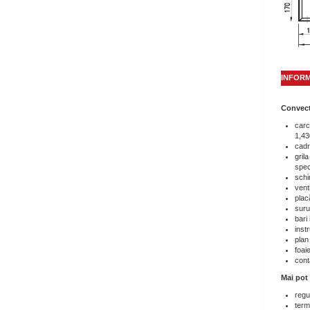
INFORM
Convec
carc
1,43
cadr
gril
speci
schi
vent
plac
suru
bari 
instr
plan
foai
cont
Mai pot
regu
term