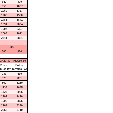
642
809
850
1067
1060
1327
1268
1580
1481
1841
1691
2094
1907
2357
2006
2621
2341
2884
300
300
360
LK20-30
FLK30-30
Putere
Putere
rmica
(W)
termica
(W)
289
419
573
831
862
1250
1134
1645
1423
2065
1707
2476
1996
2896
2269
3290
2558
3710