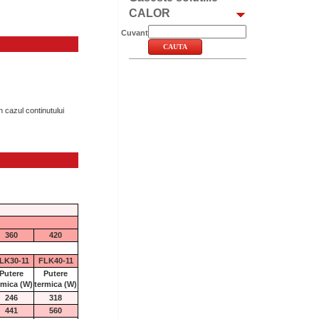
CALOR
Cuvant
n cazul continutului
360
420
LK30-11
FLK40-11
Putere
Putere
rmica
(W)
termica
(W)
246
318
441
560