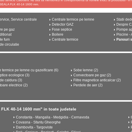
sau serviciu Calorserv. Nu uita sa mentionezi in corespondenta ta numele exact al produsului - 
EALA FLK 40-14 1600 mm.
rvice, Service centrale
Centrale termice pe lemne
Statii ded
Detector GAZ
Despre 
re pe gaz
Fose septice
Pompe a
ditionat
Boilere
Piscine -
de fum
Centrale termice
Panouri 
e circulatie
e termice pe lemne cu gazeificare (6)
Sobe lemne (2)
ptice ecologice (3)
Convectoare pe gaz (2)
e caldura (3)
Filtre magnetice anticalcar (2)
oare electrice (2)
Perdele de aer (2)
LK 40-14 1600 mm" in toate judetele
Constanta - Mangalia - Medgidia - Cernavoda
Covasna - Sfantu Gheorghe
Dambovita - Targoviste