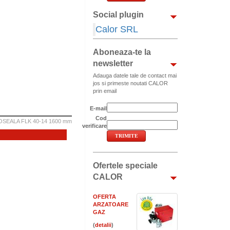
Social plugin
Calor SRL
Aboneaza-te la
newsletter
Adauga datele tale de contact mai
jos si primeste noutati CALOR
prin email
E-mail
Cod
EALA FLK 40-14 1600 mm
verificare
Ofertele speciale
CALOR
OFERTA
ARZATOARE
GAZ
(
)