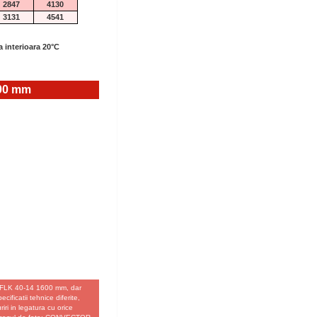
2847
4130
3131
4541
a interioara 20°C
00 mm
 FLK 40-14 1600 mm, dar
ificatii tehnice diferite,
iri in legatura cu orice