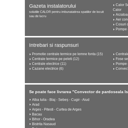
Calor Se
Gazeta instalatorului
Calor
solutiile CALOR pentru imbunatatirea spatiilor de locuit
Arzatoa
sau de lucru
Aer con
Cosuri 
Pompe d
Intrebari si raspunsuri
Promotie centrale termice pe lemne fonta (15)
Central
Centrale termice pe peleti (12)
Fose se
Centrale electrice (11)
Pompe d
Cazane electrice (6)
Convect
Se poate face livrarea "Convector de pardoseala 
Alba Iulia - Blaj - Sebeș - Cugir - Aiud
Arad
Arges - Pitesti - Curtea de Arges
Bacau
Bihor - Oradea
Bistrita Nasaud