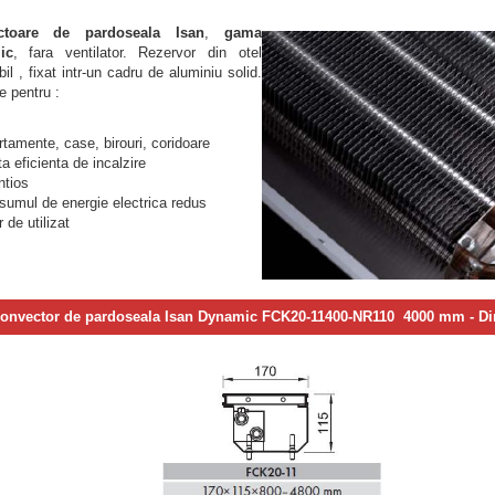
ctoare de pardoseala Isan
,
gama
ic
, fara ventilator. Rezervor din otel
bil , fixat intr-un cadru de aluminiu solid.
te pentru :
rtamente, case, birouri, coridoare
ta eficienta de incalzire
ntios
sumul de energie electrica redus
 de utilizat
onvector de pardoseala Isan Dynamic FCK20-11400-NR110 4000 mm
- D