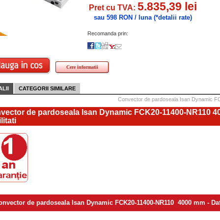
5.835,39 lei
Pret cu TVA:
sau 598 RON / luna
(*detalii rate)
Recomanda prin:
Cere informatii
LII
CATEGORII SIMILARE
Convector de pardoseala Isan Dynamic 
vector de pardoseala Isan Dynamic FCK20-11400-NR110 4
litati
onvector de pardoseala Isan Dynamic FCK20-11400-NR110 4000 mm - Dat