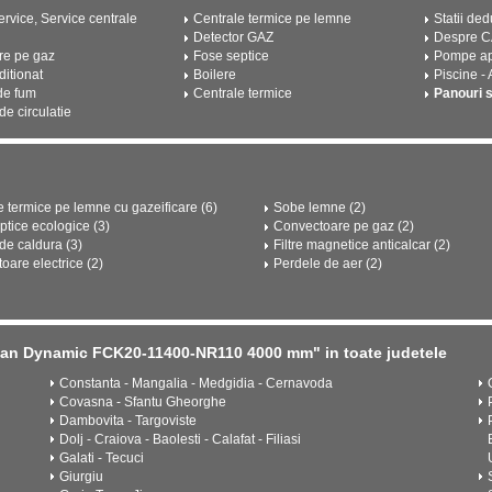
rvice, Service centrale
Centrale termice pe lemne
Statii ded
Detector GAZ
Despre 
re pe gaz
Fose septice
Pompe a
ditionat
Boilere
Piscine -
de fum
Centrale termice
Panouri 
e circulatie
e termice pe lemne cu gazeificare (6)
Sobe lemne (2)
ptice ecologice (3)
Convectoare pe gaz (2)
e caldura (3)
Filtre magnetice anticalcar (2)
oare electrice (2)
Perdele de aer (2)
Isan Dynamic FCK20-11400-NR110 4000 mm" in toate judetele
Constanta - Mangalia - Medgidia - Cernavoda
Covasna - Sfantu Gheorghe
Dambovita - Targoviste
Dolj - Craiova - Baolesti - Calafat - Filiasi
Galati - Tecuci
Giurgiu