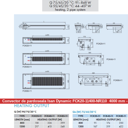
Convector de pardoseala Isan Dynamic FCK20-11400-NR110 4000 mm 