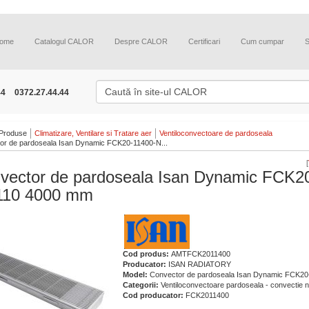
ome
Catalogul CALOR
Despre CALOR
Certificari
Cum cumpar
44
0372.27.44.44
Produse
Climatizare, Ventilare si Tratare aer
Ventiloconvectoare de pardoseala
or de pardoseala Isan Dynamic FCK20-11400-N...
[
vector de pardoseala Isan Dynamic FCK2
10 4000 mm
Cod produs:
AMTFCK2011400
Producator:
ISAN RADIATORY
Model:
Convector de pardoseala Isan Dynamic FCK2
Categorii:
Ventiloconvectoare pardoseala - convectie n
Cod producator:
FCK2011400