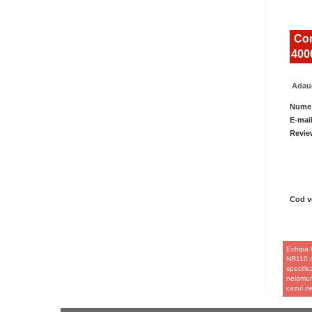
Com
400
Adaug
Nume
E-mai
Revie
Cod ve
Echipa 
NR110 40
specific
nelamuri
cazul d