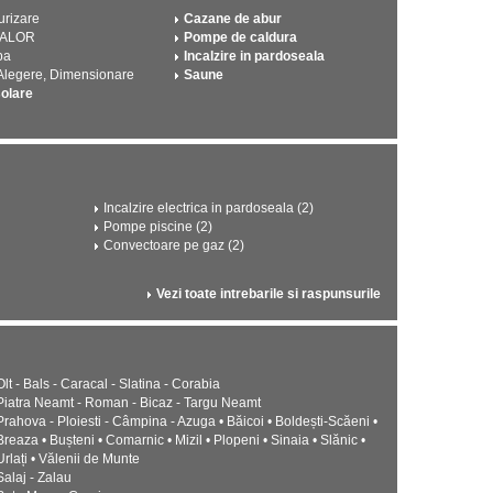
urizare
Cazane de abur
CALOR
Pompe de caldura
pa
Incalzire in pardoseala
 Alegere, Dimensionare
Saune
solare
Incalzire electrica in pardoseala (2)
Pompe piscine (2)
Convectoare pe gaz (2)
Vezi toate intrebarile si raspunsurile
Olt - Bals - Caracal - Slatina - Corabia
Piatra Neamt - Roman - Bicaz - Targu Neamt
Prahova - Ploiesti - Câmpina - Azuga • Băicoi • Boldești-Scăeni •
Breaza • Bușteni • Comarnic • Mizil • Plopeni • Sinaia • Slănic •
Urlați • Vălenii de Munte
Salaj - Zalau