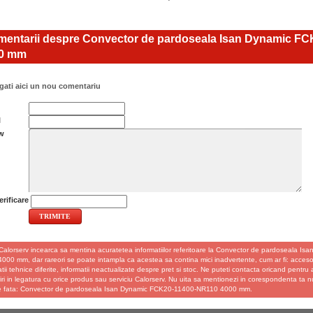
entarii despre Convector de pardoseala Isan Dynamic F
0 mm
ati aici un nou comentariu
l
w
rificare
Calorserv incearca sa mentina acuratetea informatiilor referitoare la Convector de pardoseala I
00 mm, dar rareori se poate intampla ca acestea sa contina mici inadvertente, cum ar fi: accesori
atii tehnice diferite, informatii neactualizate despre pret si stoc. Ne puteti contacta oricand pentru 
ri in legatura cu orice produs sau serviciu Calorserv. Nu uita sa mentionezi in corespondenta ta n
e fata: Convector de pardoseala Isan Dynamic FCK20-11400-NR110 4000 mm.