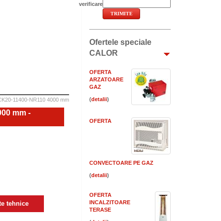
verificare
Ofertele speciale
CALOR
OFERTA
ARZATOARE
GAZ
(
)
FCK20-11400-NR110 4000 mm
000 mm -
OFERTA
CONVECTOARE PE GAZ
(
)
OFERTA
INCALZITOARE
e tehnice
TERASE