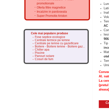
promotionale
Lun
Oferta filtre magnetice
Lat
Incalzire in pardoseala
Ina
Super Promotie Ariston
Vol
Ten
AC 
Conv
Cele mai populare produse
Iesi
Fose septice ecologice
906
Centrale termice pe lemne
Tip
Centrale pe lemne cu gazeificare
Boilere - Boilere lemne - Boilere gaz...
inc
Chiller apa
Mate
Piscine
Panouri solare
ote
Cosuri de fum
Tem
Umi
Convec
Al. nat
La cere
(pretul
aleasa)
Co