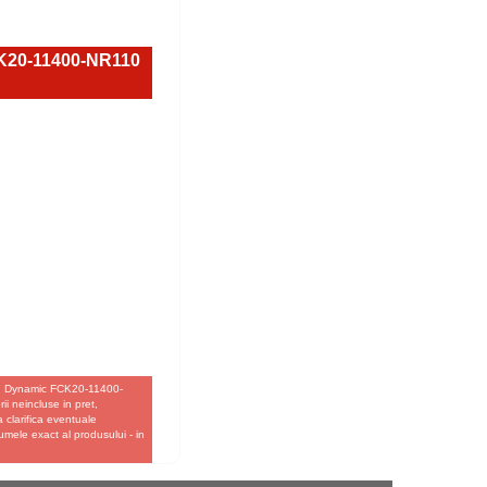
CK20-11400-NR110
san Dynamic FCK20-11400-
i neincluse in pret,
a clarifica eventuale
umele exact al produsului - in