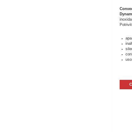
Conve
Dynam
inoxida
Potrivi
apa
inal
sile
con
usor
C