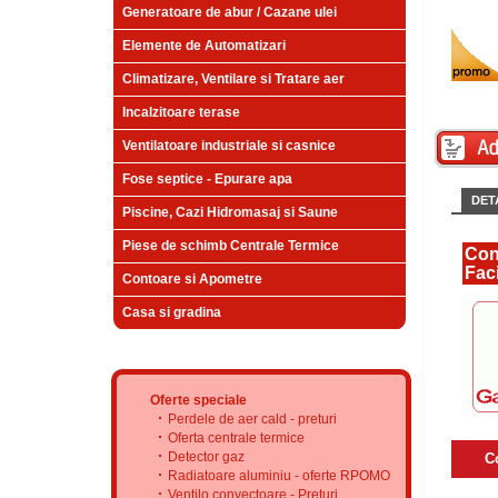
Generatoare de abur / Cazane ulei
Elemente de Automatizari
Climatizare, Ventilare si Tratare aer
Incalzitoare terase
Ventilatoare industriale si casnice
Fose septice - Epurare apa
DETA
Piscine, Cazi Hidromasaj si Saune
Piese de schimb Centrale Termice
Con
Faci
Contoare si Apometre
Casa si gradina
Oferte speciale
Perdele de aer cald - preturi
Oferta centrale termice
Detector gaz
C
Radiatoare aluminiu - oferte RPOMO
Ventilo convectoare - Preturi