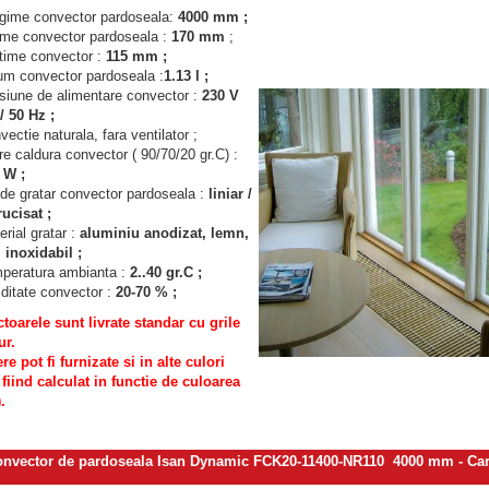
gime convector pardoseala:
4000 mm ;
ime convector pardoseala :
170 mm
;
ltime convector :
115 mm ;
um convector pardoseala :
1.13 l ;
siune de alimentare convector :
230 V
/ 50 Hz ;
ectie naturala, fara ventilator ;
re caldura convector ( 90/70/20 gr.C) :
 W ;
 de gratar convector pardoseala :
liniar /
rucisat ;
rial gratar :
aluminiu anodizat, lemn,
l inoxidabil ;
peratura ambianta :
2..40 gr.C ;
ditate convector :
20-70 % ;
toarele sunt livrate standar cu grile
ur.
re pot fi furnizate si in alte culori
 fiind calculat in functie de culoarea
.
nvector de pardoseala Isan Dynamic FCK20-11400-NR110 4000 mm
- Car