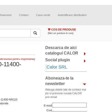
Showroom
Contact
Casa verde
Autentificare distribuitori
COS DE PRODUSE
(Nici un produs in cos)
Descarca de aici
catalogul CALOR
]
Social plugin
0-11400-
Calor SRL
Aboneaza-te la
newsletter
Adauga datele tale de contact mai
jos si primeste noutati CALOR
prin email
0-11400-NR110
aturala
E-mail
Cod