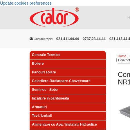
Update cookies preferences
H
021.411.44.44
0737.23.44.44
031.413.44.
Contact rapid
Centrale Termice
Home
Convect
Boilere
Panouri solare
Con
NR1
Calorifere-Radiatoare-Convectoare
Seminee - Sobe
Incalzire in pardoseala
Armaturi
Tevi / Izolatii
Alimentare cu Apa / Instalatii Hidraulice