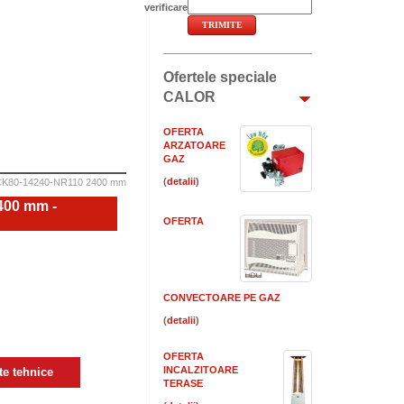
verificare
Ofertele speciale
CALOR
OFERTA
ARZATOARE
GAZ
(
)
FCK80-14240-NR110 2400 mm
400 mm -
OFERTA
CONVECTOARE PE GAZ
(
)
OFERTA
INCALZITOARE
e tehnice
TERASE