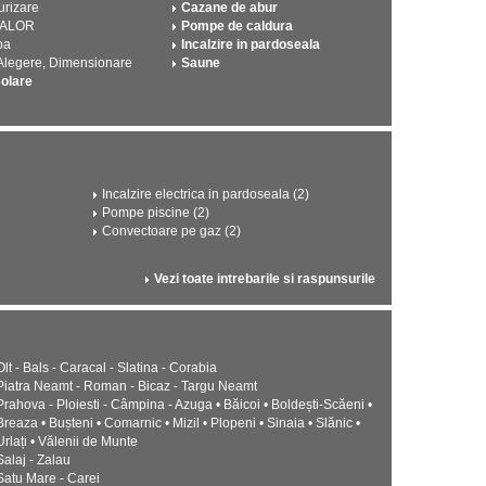
urizare
Cazane de abur
CALOR
Pompe de caldura
pa
Incalzire in pardoseala
 Alegere, Dimensionare
Saune
solare
Incalzire electrica in pardoseala (2)
Pompe piscine (2)
Convectoare pe gaz (2)
Vezi toate intrebarile si raspunsurile
Olt - Bals - Caracal - Slatina - Corabia
Piatra Neamt - Roman - Bicaz - Targu Neamt
Prahova - Ploiesti - Câmpina - Azuga • Băicoi • Boldești-Scăeni •
Breaza • Bușteni • Comarnic • Mizil • Plopeni • Sinaia • Slănic •
Urlați • Vălenii de Munte
Salaj - Zalau
Satu Mare - Carei