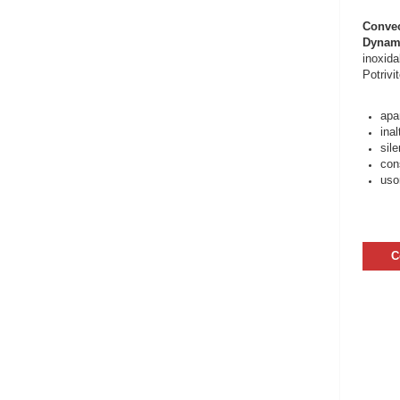
Conve
Dynam
inoxida
Potrivi
apa
inal
sile
con
usor
C