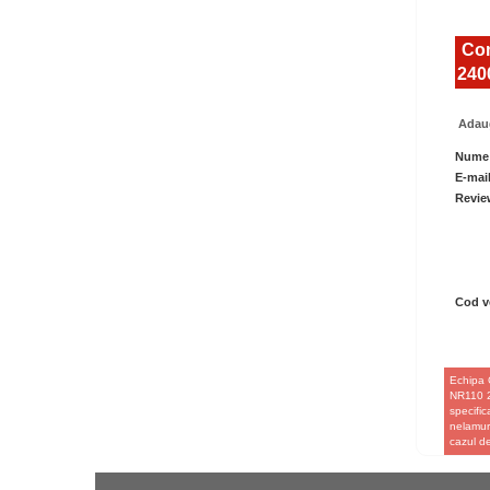
Com
240
Adaug
Nume
E-mai
Revie
Cod ve
Echipa 
NR110 24
specific
nelamuri
cazul d