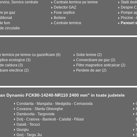
rvice, Service centrale
Centrale termice pe lemne
Statii ded
Detector GAZ
Despre 
re pe gaz
Fose septice
Pompe a
ditionat
Boilere
Piscine -
de fum
Centrale termice
Panouri 
e circulatie
e termice pe lemne cu gazeificare (6)
Sobe lemne (2)
ptice ecologice (3)
Convectoare pe gaz (2)
e caldura (3)
Filtre magnetice anticalcar (2)
oare electrice (2)
Perdele de aer (2)
Isan Dynamic FCK80-14240-NR110 2400 mm" in toate judetele
Constanta - Mangalia - Medgidia - Cernavoda
Covasna - Sfantu Gheorghe
Dambovita - Targoviste
Dolj - Craiova - Baolesti - Calafat - Filiasi
Galati - Tecuci
Giurgiu
Gorj - Targu Jiu