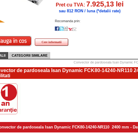
7.925,13 lei
Pret cu TVA:
sau 812 RON / luna
(*detalii rate)
Recomanda prin:
Cere informatii
LII
CATEGORII SIMILARE
Convector de pardoseala Isan Dynamic 
vector de pardoseala Isan Dynamic FCK80-14240-NR110 2
litati
onvector de pardoseala Isan Dynamic FCK80-14240-NR110 2400 mm - Dat