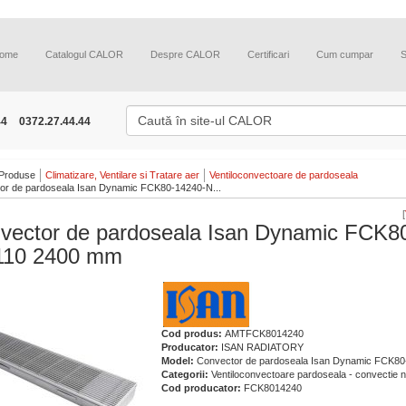
ome
Catalogul CALOR
Despre CALOR
Certificari
Cum cumpar
44
0372.27.44.44
Produse
Climatizare, Ventilare si Tratare aer
Ventiloconvectoare de pardoseala
or de pardoseala Isan Dynamic FCK80-14240-N...
[
vector de pardoseala Isan Dynamic FCK8
10 2400 mm
Cod produs:
AMTFCK8014240
Producator:
ISAN RADIATORY
Model:
Convector de pardoseala Isan Dynamic FCK8
Categorii:
Ventiloconvectoare pardoseala - convectie n
Cod producator:
FCK8014240