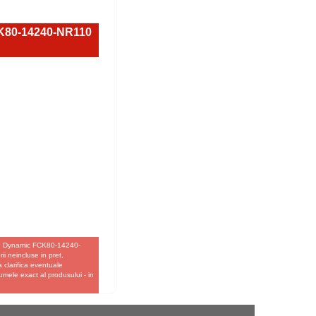
CK80-14240-NR110
san Dynamic FCK80-14240-
i neincluse in pret,
a clarifica eventuale
umele exact al produsului - in