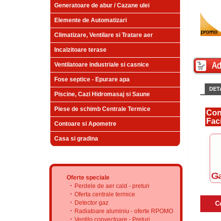
Generatoare de abur / Cazane ulei
Elemente de Automatizari
Climatizare, Ventilare si Tratare aer
Incalzitoare terase
Ventilatoare industriale si casnice
Fose septice - Epurare apa
DETA
Piscine, Cazi Hidromasaj si Saune
Piese de schimb Centrale Termice
Con
Faci
Contoare si Apometre
Casa si gradina
Oferte speciale
Perdele de aer cald - preturi
Oferta centrale termice
Detector gaz
C
Radiatoare aluminiu - oferte RPOMO
Ventilo convectoare - Preturi