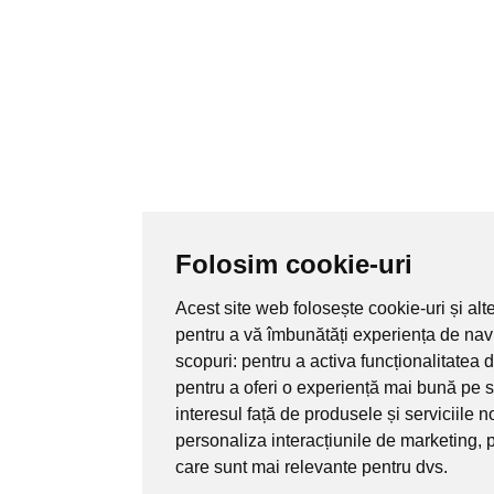
Folosim cookie-uri
Acest site web folosește cookie-uri și alt
pentru a vă îmbunătăți experiența de nav
scopuri:
pentru a activa funcționalitatea 
pentru a oferi o experiență mai bună pe s
interesul față de produsele și serviciile n
personaliza interacțiunile de marketing
,
p
care sunt mai relevante pentru dvs
.