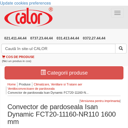
Update cookies preferences
Toggle
navigat
021.411.44.44
0737.23.44.44
031.413.44.44
0372.27.44.44
COS DE PRODUSE
(Nici un produs in cos)
Categorii produse
Home
Produse
Climatizare, Ventilare si Tratare aer
Ventiloconvectoare de pardoseala
Convector de pardoseala Isan Dynamic FCT20-11160-N...
[
]
Convector de pardoseala Isan
Dynamic FCT20-11160-NR110 1600
mm