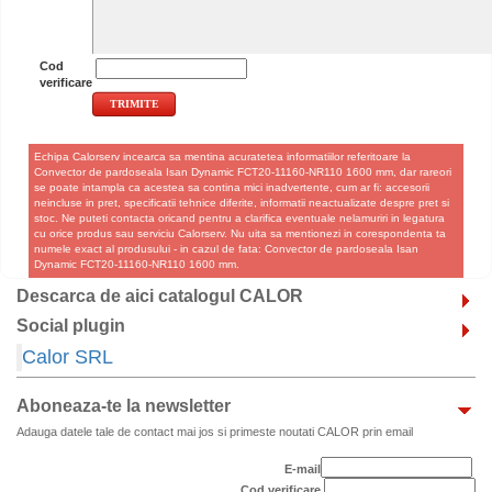
Cod
verificare
Echipa Calorserv incearca sa mentina acuratetea informatiilor referitoare la
Convector de pardoseala Isan Dynamic FCT20-11160-NR110 1600 mm, dar rareori
se poate intampla ca acestea sa contina mici inadvertente, cum ar fi: accesorii
neincluse in pret, specificatii tehnice diferite, informatii neactualizate despre pret si
stoc. Ne puteti contacta oricand pentru a clarifica eventuale nelamuriri in legatura
cu orice produs sau serviciu Calorserv. Nu uita sa mentionezi in corespondenta ta
numele exact al produsului - in cazul de fata: Convector de pardoseala Isan
Dynamic FCT20-11160-NR110 1600 mm.
Descarca de aici catalogul CALOR
Social plugin
Calor SRL
Aboneaza-te la newsletter
Adauga datele tale de contact mai jos si primeste noutati CALOR prin email
E-mail
Cod verificare