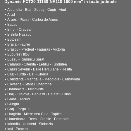
Dynamic FCT20-11160-NR110 1600 mm" in toate judetele
Alba Iulia - Blaj - Sebeș - Cugir - Aiud
Arad
Arges - Pitesti - Curtea de Arges
Bacau
Bihor - Oradea
Bistrita Nasaud
Botosani
Braila - Făurei
Brasov - Predeal - Fagaras - Victoria
Bucuresti Ilfov
Buzau - Râmnicu Sărat
Calarasi - Oltenita - Lehliu - Fundulea
Caras Severin - Baile Herculane - Resita
Cluj - Turda - Dej - Gherla
Constanta - Mangalia - Medgidia - Cernavoda
Covasna - Sfantu Gheorghe
Dambovita - Targoviste
Dolj - Craiova - Baolesti - Calafat - Filiasi
Galati - Tecuci
Giurgiu
Gorj - Targu Jiu
Harghita - Miercurea Ciuc - Toplita
Hunedoara - Deva - Orastie - Petrosani
Ialomita - Urziceni - Slobozia
Iasi - Pascani