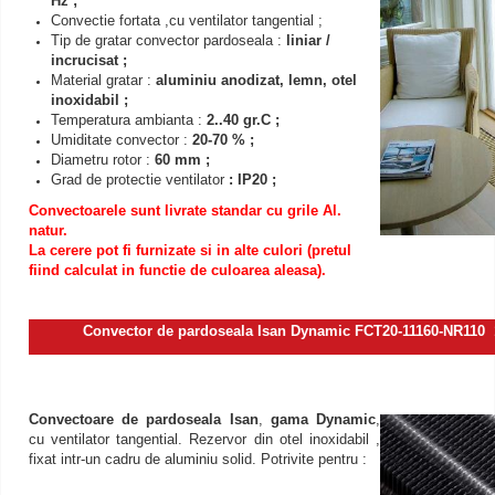
Hz ;
Convectie fortata ,cu ventilator tangential ;
Tip de gratar convector pardoseala :
liniar /
incrucisat ;
Material gratar :
aluminiu anodizat, lemn, otel
inoxidabil ;
Temperatura ambianta :
2..40 gr.C ;
Umiditate convector :
20-70 % ;
Diametru rotor :
60 mm ;
Grad de protectie ventilator
: IP20 ;
Convectoarele sunt livrate standar cu grile Al.
natur.
La cerere pot fi furnizate si in alte culori (pretul
fiind calculat in functie de culoarea aleasa).
Convector de pardoseala Isan Dynamic FCT20-11160-NR11
Convectoare de pardoseala Isan
,
gama Dynamic
,
cu ventilator tangential. Rezervor din otel inoxidabil ,
fixat intr-un cadru de aluminiu solid. Potrivite pentru :