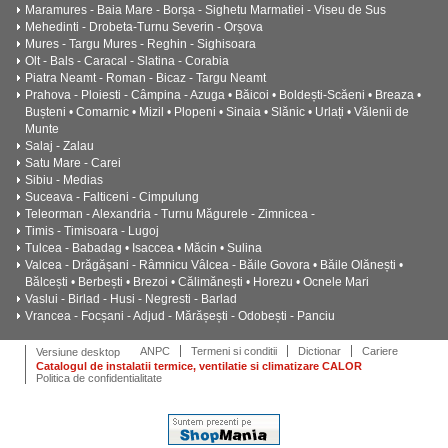
Maramures - Baia Mare - Borșa - Sighetu Marmatiei - Viseu de Sus
Mehedinti - Drobeta-Turnu Severin - Orșova
Mures - Targu Mures - Reghin - Sighisoara
Olt - Bals - Caracal - Slatina - Corabia
Piatra Neamt - Roman - Bicaz - Targu Neamt
Prahova - Ploiesti - Câmpina - Azuga • Băicoi • Boldești-Scăeni • Breaza •
Bușteni • Comarnic • Mizil • Plopeni • Sinaia • Slănic • Urlați • Vălenii de
Munte
Salaj - Zalau
Satu Mare - Carei
Sibiu - Medias
Suceava - Falticeni - Cimpulung
Teleorman - Alexandria - Turnu Măgurele - Zimnicea -
Timis - Timisoara - Lugoj
Tulcea - Babadag • Isaccea • Măcin • Sulina
Valcea - Drăgășani - Râmnicu Vâlcea - Băile Govora • Băile Olănești •
Bălcești • Berbești • Brezoi • Călimănești • Horezu • Ocnele Mari
Vaslui - Birlad - Husi - Negresti - Barlad
Vrancea - Focșani - Adjud - Mărășești - Odobești - Panciu
ANPC
Termeni si conditii
Dictionar
Cariere
Versiune desktop
Catalogul de instalatii termice, ventilatie si climatizare CALOR
Politica de confidentialitate