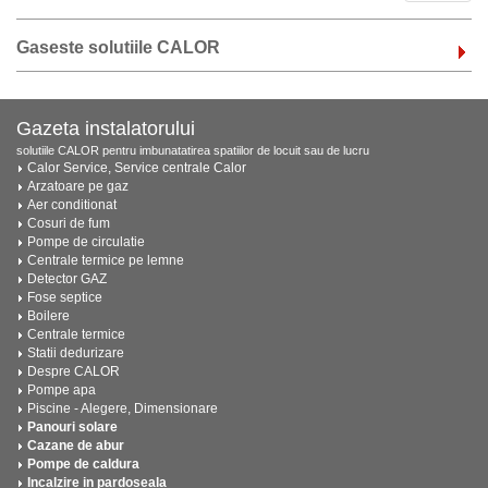
Gaseste solutiile CALOR
Gazeta instalatorului
solutiile CALOR pentru imbunatatirea spatiilor de locuit sau de lucru
Calor Service, Service centrale Calor
Arzatoare pe gaz
Aer conditionat
Cosuri de fum
Pompe de circulatie
Centrale termice pe lemne
Detector GAZ
Fose septice
Boilere
Centrale termice
Statii dedurizare
Despre CALOR
Pompe apa
Piscine - Alegere, Dimensionare
Panouri solare
Cazane de abur
Pompe de caldura
Incalzire in pardoseala