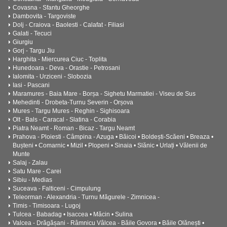
Covasna - Sfantu Gheorghe
Dambovita - Targoviste
Dolj - Craiova - Baolesti - Calafat - Filiasi
Galati - Tecuci
Giurgiu
Gorj - Targu Jiu
Harghita - Miercurea Ciuc - Toplita
Hunedoara - Deva - Orastie - Petrosani
Ialomita - Urziceni - Slobozia
Iasi - Pascani
Maramures - Baia Mare - Borșa - Sighetu Marmatiei - Viseu de Sus
Mehedinti - Drobeta-Turnu Severin - Orșova
Mures - Targu Mures - Reghin - Sighisoara
Olt - Bals - Caracal - Slatina - Corabia
Piatra Neamt - Roman - Bicaz - Targu Neamt
Prahova - Ploiesti - Câmpina - Azuga • Băicoi • Boldești-Scăeni • Breaza •
Bușteni • Comarnic • Mizil • Plopeni • Sinaia • Slănic • Urlați • Vălenii de
Munte
Salaj - Zalau
Satu Mare - Carei
Sibiu - Medias
Suceava - Falticeni - Cimpulung
Teleorman - Alexandria - Turnu Măgurele - Zimnicea -
Timis - Timisoara - Lugoj
Tulcea - Babadag • Isaccea • Măcin • Sulina
Valcea - Drăgășani - Râmnicu Vâlcea - Băile Govora • Băile Olănești •