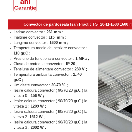
Convector de pardoseala Isan Practic FST20-11-1600 1600 m
Latime convector :
261 mm ;
Inaltime convector :
115 mm ;
Lungime convector :
1600 mm ;
Temperatura medie de incalzire convector :
110 gr.C ;
Presiune de functionare convector :
1 MPa ;
Clasa de protectie convector :
IP 20
;
Tensiune de alimentare convector :
230 V ;
Temperatura ambianta convector :
2..40
gr.C ;
Umiditate convector :
20-70 % ;
Iesire caldura convector ( 90/70/20 gr.C ) la
viteza 0 :
156 W ;
Iesire caldura convector ( 90/70/20 gr.C ) la
viteza 1 :
1209 W ;
Iesire caldura convector ( 90/70/20 gr.C )
la
viteza 2 :
1512 W
;
Iesire caldura convector ( 90/70/20 gr.C )
la
viteza 3 :
2002 W ;