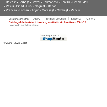
Bălcești • Berbești • Brezoi • Călimănești • Horezu • Ocnele Mari
Vaslui - Birlad - Husi - Negresti - Barlad
Vrancea - Focșani - Adjud - Mărășești - Odobești - Panciu
ANPC
Termeni si conditii
Dictionar
Cariere
Versiune desktop
Catalogul de instalatii termice, ventilatie si climatizare CALOR
Politica de confidentialitate
© 2006 - 2026 Calor.