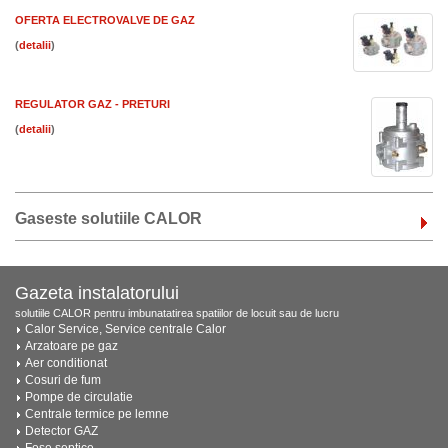
OFERTA ELECTROVALVE DE GAZ
(
)
REGULATOR GAZ - PRETURI
(
)
Gaseste solutiile CALOR
Gazeta instalatorului
solutiile CALOR pentru imbunatatirea spatiilor de locuit sau de lucru
Calor Service, Service centrale Calor
Arzatoare pe gaz
Aer conditionat
Cosuri de fum
Pompe de circulatie
Centrale termice pe lemne
Detector GAZ