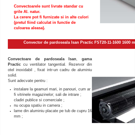
Convectoarele sunt livrate standar cu
grile Al. natur.
La cerere pot fi furnizate si in alte culori
(pretul fiind calculat in functie de
culoarea aleasa).
Convector de pardoseala Isan Practic FST20-11-1600 1600 
Convectoare de pardoseala Isan
,
gama
Practic
cu ventilator tangential. Rezervor din
otel inoxidabil , fixat intr-un cadru de aluminiu
solid.
Sunt adecvate pentru :
instalare la geamuri mari, in panouri, cum ar
fi vitrinele magazinelor; sali de intrare ;
cladiri publice si comerciale ;
nu ocupa spatiu in camera ;
lame din aluminiu placate pe tub de cupru 16
mm ;