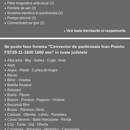
Filtre magnetice anticalcar (2)
Perdele de aer (2)
Incalzire electrica in pardoseala (2)
Pompe piscine (2)
Convectoare pe gaz (2)
Vezi toate intrebarile si raspunsurile
Se poate face livrarea "Convector de pardoseala Isan Practic
FST20-11-1600 1600 mm" in toate judetele
Alba Iulia - Blaj - Sebeș - Cugir - Aiud
Arad
Arges - Pitesti - Curtea de Arges
Bacau
Bihor - Oradea
Bistrita Nasaud
Botosani
Braila - Făurei
Brasov - Predeal - Fagaras - Victoria
Bucuresti Ilfov
Buzau - Râmnicu Sărat
Calarasi - Oltenita - Lehliu - Fundulea
Caras Severin - Baile Herculane - Resita
Cluj - Turda - Dej - Gherla
Constanta - Mangalia - Medgidia - Cernavoda