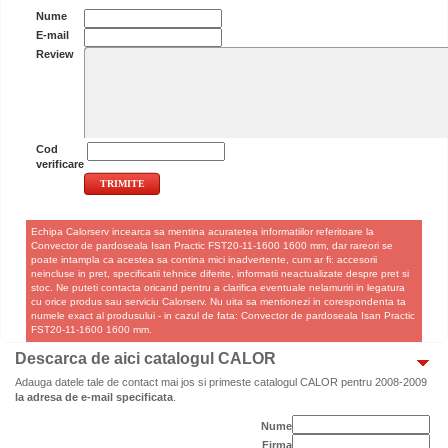
Nume
E-mail
Review
Cod
verificare
Echipa Calorserv incearca sa mentina acuratetea informatiilor referitoare la
Convector de pardoseala Isan Practic FST20-11-1600 1600 mm, dar rareori se
poate intampla ca acestea sa contina mici inadvertente, cum ar fi: accesorii
neincluse in pret, specificatii tehnice diferite, informatii neactualizate despre pret si
stoc. Ne puteti contacta oricand pentru a clarifica eventuale nelamuriri in legatura
cu orice produs sau serviciu Calorserv. Nu uita sa mentionezi in corespondenta ta
numele exact al produsului - in cazul de fata: Convector de pardoseala Isan Practic
FST20-11-1600 1600 mm.
Descarca de aici catalogul CALOR
Adauga datele tale de contact mai jos si primeste catalogul CALOR pentru 2008-2009
la adresa de e-mail specificata
.
Nume
Firma