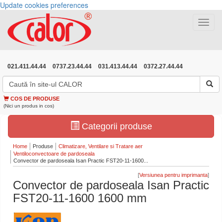
Update cookies preferences
Toggle
navigat
021.411.44.44
0737.23.44.44
031.413.44.44
0372.27.44.44
COS DE PRODUSE
(Nici un produs in cos)
Categorii produse
Home
Produse
Climatizare, Ventilare si Tratare aer
Ventiloconvectoare de pardoseala
Convector de pardoseala Isan Practic FST20-11-1600...
[
]
Convector de pardoseala Isan Practic
FST20-11-1600 1600 mm