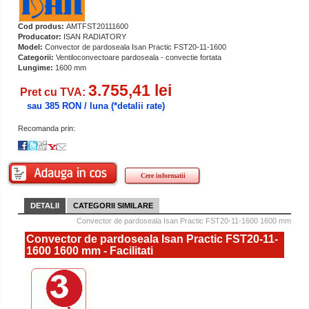
Cod produs:
AMTFST20111600
Producator:
ISAN RADIATORY
Model:
Convector de pardoseala Isan Practic FST20-11-1600
Categorii:
Ventiloconvectoare pardoseala - convectie fortata
Lungime:
1600 mm
3.755,41 lei
Pret cu TVA:
sau 385 RON / luna
(*detalii rate)
Recomanda prin:
Cere informatii
DETALII
CATEGORII SIMILARE
Convector de pardoseala Isan Practic FST20-11-1600 1600 mm
Convector de pardoseala Isan Practic FST20-11-
1600 1600 mm - Facilitati