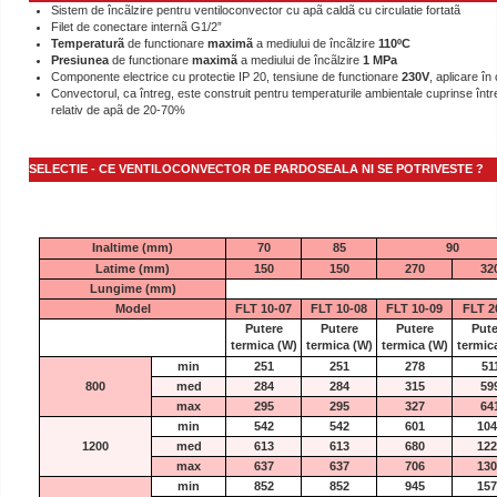
Sistem de încãlzire pentru ventiloconvector cu apã caldã cu circulatie fortatã
Filet de conectare internã G1/2”
Temperaturã
de functionare
maximã
a mediului de încãlzire
110ºC
Presiunea
de functionare
maximã
a mediului de încãlzire
1 MPa
Componente electrice cu protectie IP 20, tensiune de functionare
230V
, aplicare în
Convectorul, ca întreg, este construit pentru temperaturile ambientale cuprinse între
relativ de apã de 20-70%
SELECTIE - CE VENTILOCONVECTOR DE PARDOSEALA NI SE POTRIVESTE ?
Inaltime (mm)
70
85
90
Latime (mm)
150
150
270
32
Lungime (mm)
Model
FLT 10-07
FLT 10-08
FLT 10-09
FLT 2
Putere
Putere
Putere
Pute
termica
(W)
termica
(W)
termica
(W)
termic
min
251
251
278
51
800
med
284
284
315
59
max
295
295
327
64
min
542
542
601
104
1200
med
613
613
680
122
max
637
637
706
130
min
852
852
945
157