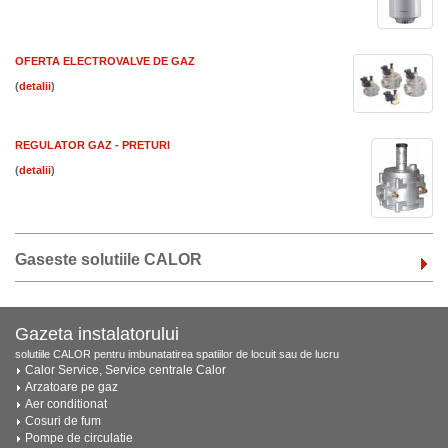
OFERTA ELECTROVALVE DE GAZ
(
)
REGULATOR GAZ - PRETURI
(
)
Gaseste solutiile CALOR
Gazeta instalatorului
solutiile CALOR pentru imbunatatirea spatiilor de locuit sau de lucru
Calor Service, Service centrale Calor
Arzatoare pe gaz
Aer conditionat
Cosuri de fum
Pompe de circulatie