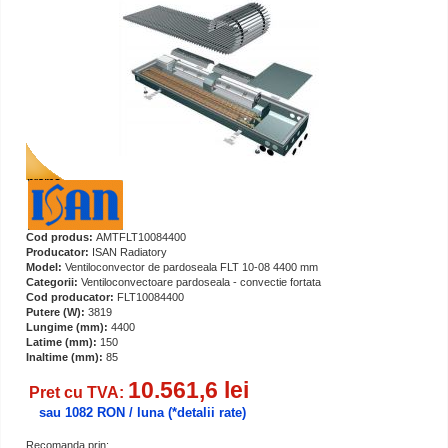
Cod produs:
AMTFLT10084400
Producator:
ISAN Radiatory
Model:
Ventiloconvector de pardoseala FLT 10-08 4400 mm
Categorii:
Ventiloconvectoare pardoseala - convectie fortata
Cod producator:
FLT10084400
Putere (W):
3819
Lungime (mm):
4400
Latime (mm):
150
Inaltime (mm):
85
10.561,6 lei
Pret cu TVA:
sau 1082 RON / luna
(*detalii rate)
Recomanda prin: