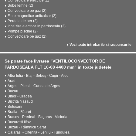
Convectoare electrice (2)
Sobe lemne (2)
Convectoare pe gaz (2)
Filtre magnetice anticalcar (2)
Perdele de aer (2)
Incalzire electrica in pardoseala (2)
Pompe piscine (2)
Convectoare pe gaz (2)
Vezi toate intrebarile si raspunsurile
Se poate face livrarea "VENTILOCONVECTOR DE
PARDOSEALA FLT 10-08 4400 mm" in toate judetele
Alba Iulia - Blaj - Sebeș - Cugir - Aiud
Arad
Arges - Pitesti - Curtea de Arges
Bacau
Bihor - Oradea
Bistrita Nasaud
Botosani
Braila - Făurei
Brasov - Predeal - Fagaras - Victoria
Bucuresti Ilfov
Buzau - Râmnicu Sărat
Calarasi - Oltenita - Lehliu - Fundulea