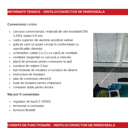
INFORMATII TEHNICE - VENTILOCONVECTOR DE PARDOSEALA
Convectorul
contine:
carcasa convectorului, realizatã din otel inoxidabil DIN
1,4301 etalon 0.8 mm
cadru superior din aluminiu anodizat satinat
grila pe care se poate circula în conformitate cu
specificatiile clientului
schimbãtor cablat Cu-Cu cu valvã de ventilatie
ventilator tangential cu carcasã a rotorului
placã de presiune pentru conexiune la apã
suruburi de reglare 2 buc.
bari inclinate de instalare si suruburi de aliniere
instructiuni de instalare
plan de conexiune electricã
foaie de instalare pentru chipboard
container dublu pentru livrare
Mai pot fi comandate
:
regulator de bazã Z-VD001
termostat si comutator
furtunuri flexibile
CONDITII DE FUNCTIONARE - VENTILOCONVECTOR DE PARDOSEALA