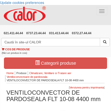
Update cookies preferences
Toggle
navigat
021.411.44.44
0737.23.44.44
031.413.44.44
0372.27.44.44
COS DE PRODUSE
(Nici un produs in cos)
Categorii produse
Home
Produse
Climatizare, Ventilare si Tratare aer
Ventiloconvectoare de pardoseala
VENTILOCONVECTOR DE PARDOSEALA FLT 10-08 4400 mm
[
]
VENTILOCONVECTOR DE
PARDOSEALA FLT 10-08 4400 mm