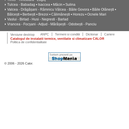
Tulcea - Babadag • Isaccea • Măcin • Sulina
Valcea - Drăgășani - Râmnicu Vâlcea - Băile Govora • Băile Olănești •
Bălcești • Berbești • Brezoi • Călimănești • Horezu • Ocnele Mari
Vaslui - Birlad - Husi - Negresti - Barlad
Vrancea - Focșani - Adjud - Mărășești - Odobești - Panciu
ANPC
Termeni si conditii
Dictionar
Cariere
Versiune desktop
Catalogul de instalatii termice, ventilatie si climatizare CALOR
Politica de confidentialitate
© 2006 - 2026 Calor.