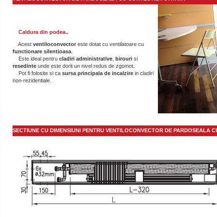
Caldura din podea..
Acest
ventiloconvector
este dotat cu ventilatoare cu
functionare silentioasa
.
Este ideal pentru
cladiri administrative
,
birouri
si
resedinte
unde este dorit un nivel redus de zgomot.
Pot fi folosite si ca
sursa principala de
incalzire
in cladiri
non-rezidentiale.
SECTIUNE CU DIMENSIUNI PENTRU VENTILOCONVECTOR DE PARDOSEALA C