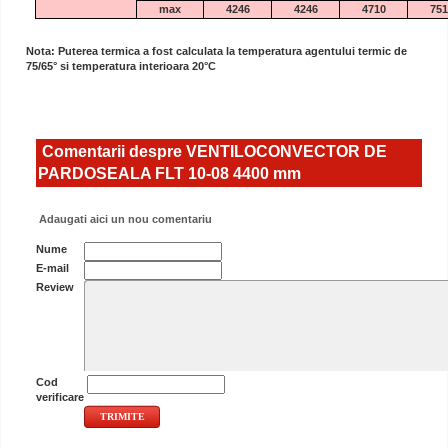
max
4246
4246
4710
751
Nota: Puterea termica a fost calculata la temperatura agentului termic de
75/65° si temperatura interioara 20°C
Comentarii despre VENTILOCONVECTOR DE
PARDOSEALA FLT 10-08 4400 mm
Adaugati aici un nou comentariu
Nume
E-mail
Review
Cod
verificare