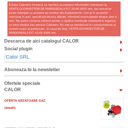
Echipa Calorserv incearca sa mentina acuratetea informatiilor referitoare la
VENTILOCONVECTOR DE PARDOSEALA FLT 10-08 4400 mm, dar rareori se
poate intampla ca acestea sa contina mici inadvertente, cum ar fi: accesorii
neincluse in pret, specificatii tehnice diferite, informatii neactualizate despre pret si
stoc. Ne puteti contacta oricand pentru a clarifica eventuale nelamuriri in legatura
cu orice produs sau serviciu Calorserv. Nu uita sa mentionezi in corespondenta ta
numele exact al produsului - in cazul de fata: VENTILOCONVECTOR DE
PARDOSEALA FLT 10-08 4400 mm.
Descarca de aici catalogul CALOR
Social plugin
Calor SRL
Aboneaza-te la newsletter
Ofertele speciale
CALOR
OFERTA ARZATOARE GAZ
(
)