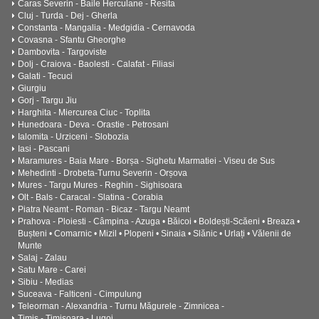
Caras Severin - Baile Herculane - Resita
Cluj - Turda - Dej - Gherla
Constanta - Mangalia - Medgidia - Cernavoda
Covasna - Sfantu Gheorghe
Dambovita - Targoviste
Dolj - Craiova - Baolesti - Calafat - Filiasi
Galati - Tecuci
Giurgiu
Gorj - Targu Jiu
Harghita - Miercurea Ciuc - Toplita
Hunedoara - Deva - Orastie - Petrosani
Ialomita - Urziceni - Slobozia
Iasi - Pascani
Maramures - Baia Mare - Borșa - Sighetu Marmatiei - Viseu de Sus
Mehedinti - Drobeta-Turnu Severin - Orșova
Mures - Targu Mures - Reghin - Sighisoara
Olt - Bals - Caracal - Slatina - Corabia
Piatra Neamt - Roman - Bicaz - Targu Neamt
Prahova - Ploiesti - Câmpina - Azuga • Băicoi • Boldești-Scăeni • Breaza •
Bușteni • Comarnic • Mizil • Plopeni • Sinaia • Slănic • Urlați • Vălenii de
Munte
Salaj - Zalau
Satu Mare - Carei
Sibiu - Medias
Suceava - Falticeni - Cimpulung
Teleorman - Alexandria - Turnu Măgurele - Zimnicea -
Timis - Timisoara - Lugoj