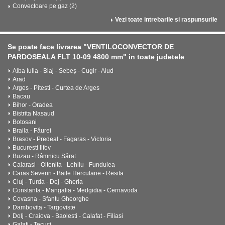
Convectoare pe gaz (2)
Vezi toate intrebarile si raspunsurile
Se poate face livrarea "VENTILOCONVECTOR DE
PARDOSEALA FLT 10-09 4800 mm" in toate judetele
Alba Iulia - Blaj - Sebeș - Cugir - Aiud
Arad
Arges - Pitesti - Curtea de Arges
Bacau
Bihor - Oradea
Bistrita Nasaud
Botosani
Braila - Făurei
Brasov - Predeal - Fagaras - Victoria
Bucuresti Ilfov
Buzau - Râmnicu Sărat
Calarasi - Oltenita - Lehliu - Fundulea
Caras Severin - Baile Herculane - Resita
Cluj - Turda - Dej - Gherla
Constanta - Mangalia - Medgidia - Cernavoda
Covasna - Sfantu Gheorghe
Dambovita - Targoviste
Dolj - Craiova - Baolesti - Calafat - Filiasi
Galati - Tecuci