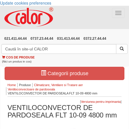
Update cookies preferences
Toggle
navigat
021.411.44.44
0737.23.44.44
031.413.44.44
0372.27.44.44
COS DE PRODUSE
(Nici un produs in cos)
Categorii produse
Home
Produse
Climatizare, Ventilare si Tratare aer
Ventiloconvectoare de pardoseala
VENTILOCONVECTOR DE PARDOSEALA FLT 10-09 4800 mm
[
]
VENTILOCONVECTOR DE
PARDOSEALA FLT 10-09 4800 mm