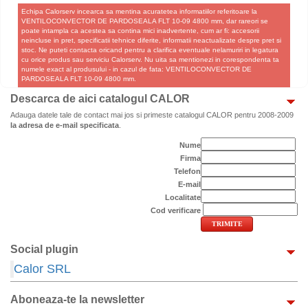
Echipa Calorserv incearca sa mentina acuratetea informatiilor referitoare la
VENTILOCONVECTOR DE PARDOSEALA FLT 10-09 4800 mm, dar rareori se
poate intampla ca acestea sa contina mici inadvertente, cum ar fi: accesorii
neincluse in pret, specificatii tehnice diferite, informatii neactualizate despre pret si
stoc. Ne puteti contacta oricand pentru a clarifica eventuale nelamuriri in legatura
cu orice produs sau serviciu Calorserv. Nu uita sa mentionezi in corespondenta ta
numele exact al produsului - in cazul de fata: VENTILOCONVECTOR DE
PARDOSEALA FLT 10-09 4800 mm.
Descarca de aici catalogul CALOR
Adauga datele tale de contact mai jos si primeste catalogul CALOR pentru 2008-2009
la adresa de e-mail specificata
.
Nume
Firma
Telefon
E-mail
Localitate
Cod verificare
Social plugin
Calor SRL
Aboneaza-te la newsletter