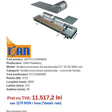
Cod produs:
AMTFLT10094800
Producator:
ISAN Radiatory
Model:
Ventiloconvectoare de pardoseala FLT 10-09 4800 mm
Categorii:
Ventiloconvectoare pardoseala - convectie fortata
Cod producator:
FLT10094800
Putere (W):
4710
Lungime (mm):
4800
Latime (mm):
270
Inaltime (mm):
90
11.517,2 lei
Pret cu TVA:
sau 1179 RON / luna
(*detalii rate)
Recomanda prin: