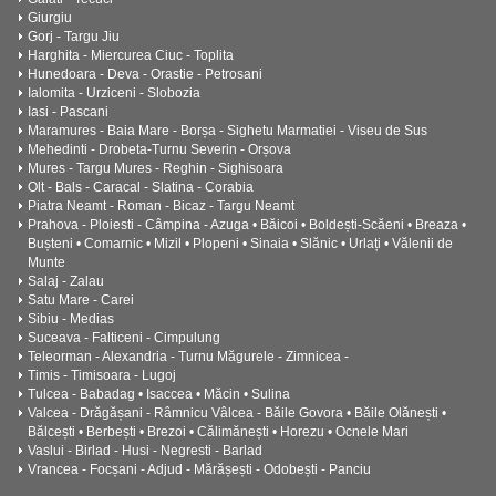
Giurgiu
Gorj - Targu Jiu
Harghita - Miercurea Ciuc - Toplita
Hunedoara - Deva - Orastie - Petrosani
Ialomita - Urziceni - Slobozia
Iasi - Pascani
Maramures - Baia Mare - Borșa - Sighetu Marmatiei - Viseu de Sus
Mehedinti - Drobeta-Turnu Severin - Orșova
Mures - Targu Mures - Reghin - Sighisoara
Olt - Bals - Caracal - Slatina - Corabia
Piatra Neamt - Roman - Bicaz - Targu Neamt
Prahova - Ploiesti - Câmpina - Azuga • Băicoi • Boldești-Scăeni • Breaza •
Bușteni • Comarnic • Mizil • Plopeni • Sinaia • Slănic • Urlați • Vălenii de
Munte
Salaj - Zalau
Satu Mare - Carei
Sibiu - Medias
Suceava - Falticeni - Cimpulung
Teleorman - Alexandria - Turnu Măgurele - Zimnicea -
Timis - Timisoara - Lugoj
Tulcea - Babadag • Isaccea • Măcin • Sulina
Valcea - Drăgășani - Râmnicu Vâlcea - Băile Govora • Băile Olănești •
Bălcești • Berbești • Brezoi • Călimănești • Horezu • Ocnele Mari
Vaslui - Birlad - Husi - Negresti - Barlad
Vrancea - Focșani - Adjud - Mărășești - Odobești - Panciu