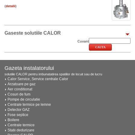
(
)
Gaseste solutiile CALOR
Cuvant
Gazeta instalatorului
solutiile CALOR pentru imbunatatirea spatiilor de locuit sau de lucru
Calor Service, Service centrale Calor
Arzatoare pe gaz
Aer conditionat
Cosuri de fum
Pompe de circulatie
Centrale termice pe lemne
Detector GAZ
Fose septice
Boilere
Centrale termice
Statii dedurizare