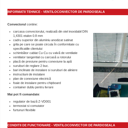
INFORMATII TEHNICE - VENTILOCONVECTOR DE PARDOSEALA
Convectorul
contine:
carcasa convectorului, realizatã din otel inoxidabil DIN
1,4301 etalon 0.8 mm
cadru superior din aluminiu anodizat satinat
grila pe care se poate circula în conformitate cu
specificatiile clientului
schimbãtor cablat Cu-Cu cu valvã de ventilatie
ventilator tangential cu carcasã a rotorului
placã de presiune pentru conexiune la apã
suruburi de reglare 2 buc.
bari inclinate de instalare si suruburi de aliniere
instructiuni de instalare
plan de conexiune electricã
foaie de instalare pentru chipboard
container dublu pentru livrare
Mai pot fi comandate
:
regulator de bazã Z-VD001
termostat si comutator
furtunuri flexibile
CONDITII DE FUNCTIONARE - VENTILOCONVECTOR DE PARDOSEALA