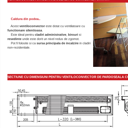
Caldura din podea..
Acest
ventiloconvector
este dotat cu ventilatoare cu
functionare silentioasa
.
Este ideal pentru
cladiri administrative
,
birouri
si
resedinte
unde este dorit un nivel redus de zgomot.
Pot fi folosite si ca
sursa principala de
incalzire
in cladiri
non-rezidentiale.
SECTIUNE CU DIMENSIUNI PENTRU VENTILOCONVECTOR DE PARDOSEALA C