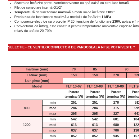
Sistem de încãlzire pentru ventiloconvector cu apã caldã cu circulatie fortatã
Filet de conectare internã G1/2”
Temperaturã
de functionare
maximã
a mediului de încãlzire
110ºC
Presiunea
de functionare
maximã
a mediului de încãlzire
1 MPa
Componente electrice cu protectie IP 20, tensiune de functionare
230V
, aplicare în
Convectorul, ca întreg, este construit pentru temperaturile ambientale cuprinse între
relativ de apã de 20-70%
SELECTIE - CE VENTILOCONVECTOR DE PARDOSEALA NI SE POTRIVESTE ?
Inaltime (mm)
70
85
90
Latime (mm)
150
150
270
32
Lungime (mm)
Model
FLT 10-07
FLT 10-08
FLT 10-09
FLT 2
Putere
Putere
Putere
Pute
termica
(W)
termica
(W)
termica
(W)
termic
min
251
251
278
51
800
med
284
284
315
59
max
295
295
327
64
min
542
542
601
104
1200
med
613
613
680
122
max
637
637
706
130
min
852
852
945
157