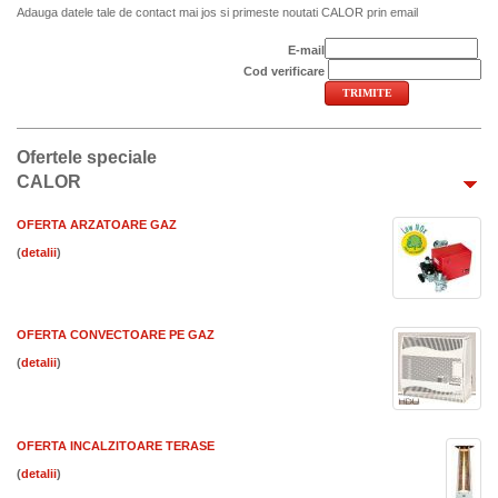
Adauga datele tale de contact mai jos si primeste noutati CALOR prin email
E-mail
Cod verificare
Ofertele speciale
CALOR
OFERTA ARZATOARE GAZ
(
)
OFERTA CONVECTOARE PE GAZ
(
)
OFERTA INCALZITOARE TERASE
(
)