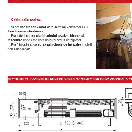
Caldura din podea..
Acest
ventiloconvector
este dotat cu ventilatoare cu
functionare silentioasa
.
Este ideal pentru
cladiri administrative
,
birouri
si
resedinte
unde este dorit un nivel redus de zgomot.
Pot fi folosite si ca
sursa principala de
incalzire
in cladiri
non-rezidentiale.
SECTIUNE CU DIMENSIUNI PENTRU VENTILOCONVECTOR DE PARDOSEALA C