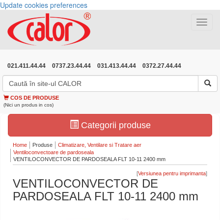
Update cookies preferences
Toggle
navigat
021.411.44.44
0737.23.44.44
031.413.44.44
0372.27.44.44
COS DE PRODUSE
(Nici un produs in cos)
Categorii produse
Home
Produse
Climatizare, Ventilare si Tratare aer
Ventiloconvectoare de pardoseala
VENTILOCONVECTOR DE PARDOSEALA FLT 10-11 2400 mm
[
]
VENTILOCONVECTOR DE
PARDOSEALA FLT 10-11 2400 mm