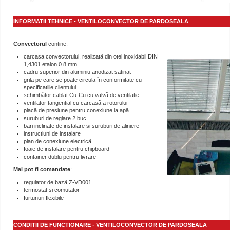
INFORMATII TEHNICE - VENTILOCONVECTOR DE PARDOSEALA
Convectorul
contine:
carcasa convectorului, realizatã din otel inoxidabil DIN
1,4301 etalon 0.8 mm
cadru superior din aluminiu anodizat satinat
grila pe care se poate circula în conformitate cu
specificatiile clientului
schimbãtor cablat Cu-Cu cu valvã de ventilatie
ventilator tangential cu carcasã a rotorului
placã de presiune pentru conexiune la apã
suruburi de reglare 2 buc.
bari inclinate de instalare si suruburi de aliniere
instructiuni de instalare
plan de conexiune electricã
foaie de instalare pentru chipboard
container dublu pentru livrare
Mai pot fi comandate
:
regulator de bazã Z-VD001
termostat si comutator
furtunuri flexibile
CONDITII DE FUNCTIONARE - VENTILOCONVECTOR DE PARDOSEALA