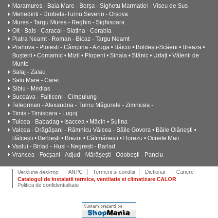
Maramures - Baia Mare - Borșa - Sighetu Marmatiei - Viseu de Sus
Mehedinti - Drobeta-Turnu Severin - Orșova
Mures - Targu Mures - Reghin - Sighisoara
Olt - Bals - Caracal - Slatina - Corabia
Piatra Neamt - Roman - Bicaz - Targu Neamt
Prahova - Ploiesti - Câmpina - Azuga • Băicoi • Boldești-Scăeni • Breaza •
Bușteni • Comarnic • Mizil • Plopeni • Sinaia • Slănic • Urlați • Vălenii de
Munte
Salaj - Zalau
Satu Mare - Carei
Sibiu - Medias
Suceava - Falticeni - Cimpulung
Teleorman - Alexandria - Turnu Măgurele - Zimnicea -
Timis - Timisoara - Lugoj
Tulcea - Babadag • Isaccea • Măcin • Sulina
Valcea - Drăgășani - Râmnicu Vâlcea - Băile Govora • Băile Olănești •
Bălcești • Berbești • Brezoi • Călimănești • Horezu • Ocnele Mari
Vaslui - Birlad - Husi - Negresti - Barlad
Vrancea - Focșani - Adjud - Mărășești - Odobești - Panciu
ANPC
Termeni si conditii
Dictionar
Cariere
Versiune desktop
Catalogul de instalatii termice, ventilatie si climatizare CALOR
Politica de confidentialitate