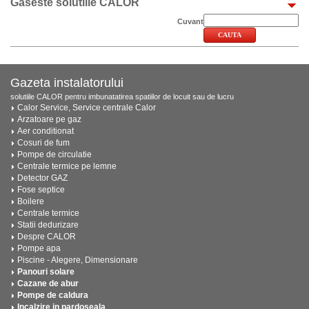
Gaseste solutiile CALOR
Cuvant
Gazeta instalatorului
solutiile CALOR pentru imbunatatirea spatiilor de locuit sau de lucru
Calor Service, Service centrale Calor
Arzatoare pe gaz
Aer conditionat
Cosuri de fum
Pompe de circulatie
Centrale termice pe lemne
Detector GAZ
Fose septice
Boilere
Centrale termice
Statii dedurizare
Despre CALOR
Pompe apa
Piscine - Alegere, Dimensionare
Panouri solare
Cazane de abur
Pompe de caldura
Incalzire in pardoseala