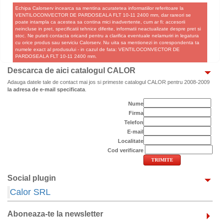
Echipa Calorserv incearca sa mentina acuratetea informatiilor referitoare la
VENTILOCONVECTOR DE PARDOSEALA FLT 10-11 2400 mm, dar rareori se
poate intampla ca acestea sa contina mici inadvertente, cum ar fi: accesorii
neincluse in pret, specificatii tehnice diferite, informatii neactualizate despre pret si
stoc. Ne puteti contacta oricand pentru a clarifica eventuale nelamuriri in legatura
cu orice produs sau serviciu Calorserv. Nu uita sa mentionezi in corespondenta ta
numele exact al produsului - in cazul de fata: VENTILOCONVECTOR DE
PARDOSEALA FLT 10-11 2400 mm.
Descarca de aici catalogul CALOR
Adauga datele tale de contact mai jos si primeste catalogul CALOR pentru 2008-2009
la adresa de e-mail specificata
.
Nume
Firma
Telefon
E-mail
Localitate
Cod verificare
Social plugin
Calor SRL
Aboneaza-te la newsletter