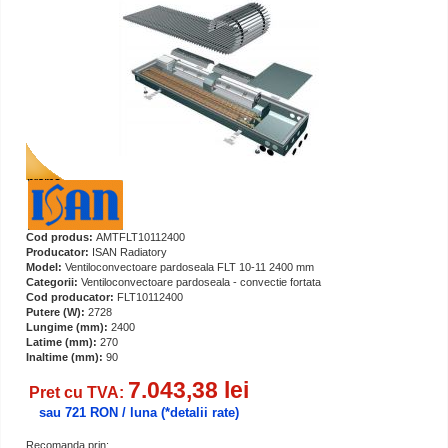
Cod produs:
AMTFLT10112400
Producator:
ISAN Radiatory
Model:
Ventiloconvectoare pardoseala FLT 10-11 2400 mm
Categorii:
Ventiloconvectoare pardoseala - convectie fortata
Cod producator:
FLT10112400
Putere (W):
2728
Lungime (mm):
2400
Latime (mm):
270
Inaltime (mm):
90
7.043,38 lei
Pret cu TVA:
sau 721 RON / luna
(*detalii rate)
Recomanda prin: