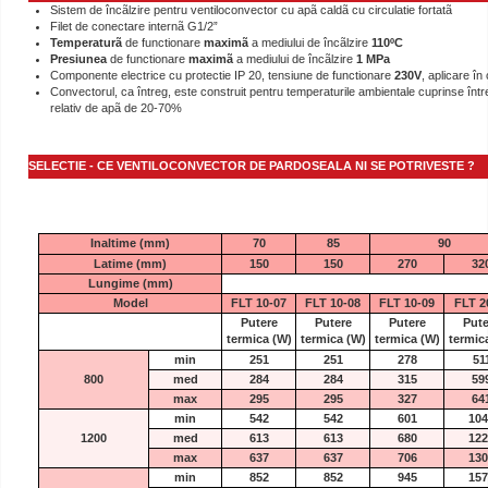
Sistem de încãlzire pentru ventiloconvector cu apã caldã cu circulatie fortatã
Filet de conectare internã G1/2”
Temperaturã
de functionare
maximã
a mediului de încãlzire
110ºC
Presiunea
de functionare
maximã
a mediului de încãlzire
1 MPa
Componente electrice cu protectie IP 20, tensiune de functionare
230V
, aplicare în
Convectorul, ca întreg, este construit pentru temperaturile ambientale cuprinse între
relativ de apã de 20-70%
SELECTIE - CE VENTILOCONVECTOR DE PARDOSEALA NI SE POTRIVESTE ?
Inaltime (mm)
70
85
90
Latime (mm)
150
150
270
32
Lungime (mm)
Model
FLT 10-07
FLT 10-08
FLT 10-09
FLT 2
Putere
Putere
Putere
Pute
termica
(W)
termica
(W)
termica
(W)
termic
min
251
251
278
51
800
med
284
284
315
59
max
295
295
327
64
min
542
542
601
104
1200
med
613
613
680
122
max
637
637
706
130
min
852
852
945
157