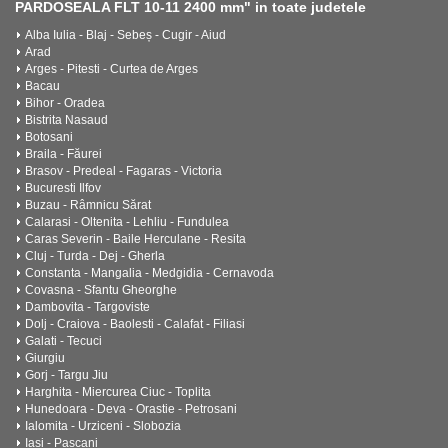
PARDOSEALA FLT 10-11 2400 mm" in toate judetele
Alba Iulia - Blaj - Sebeș - Cugir - Aiud
Arad
Arges - Pitesti - Curtea de Arges
Bacau
Bihor - Oradea
Bistrita Nasaud
Botosani
Braila - Făurei
Brasov - Predeal - Fagaras - Victoria
Bucuresti Ilfov
Buzau - Râmnicu Sărat
Calarasi - Oltenita - Lehliu - Fundulea
Caras Severin - Baile Herculane - Resita
Cluj - Turda - Dej - Gherla
Constanta - Mangalia - Medgidia - Cernavoda
Covasna - Sfantu Gheorghe
Dambovita - Targoviste
Dolj - Craiova - Baolesti - Calafat - Filiasi
Galati - Tecuci
Giurgiu
Gorj - Targu Jiu
Harghita - Miercurea Ciuc - Toplita
Hunedoara - Deva - Orastie - Petrosani
Ialomita - Urziceni - Slobozia
Iasi - Pascani