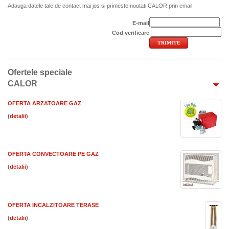
Adauga datele tale de contact mai jos si primeste noutati CALOR prin email
E-mail
Cod verificare
Ofertele speciale
CALOR
OFERTA ARZATOARE GAZ
(
)
OFERTA CONVECTOARE PE GAZ
(
)
OFERTA INCALZITOARE TERASE
(
)