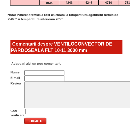
max
4246
4246
4710
751
Nota: Puterea termica a fost calculata la temperatura agentului termic de
75/65° si temperatura interioara 20°C
Comentarii despre VENTILOCONVECTOR DE
PARDOSEALA FLT 10-11 3600 mm
Adaugati aici un nou comentariu
Nume
E-mail
Review
Cod
verificare