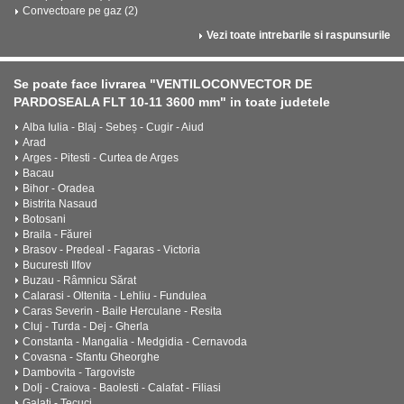
Convectoare pe gaz (2)
Vezi toate intrebarile si raspunsurile
Se poate face livrarea "VENTILOCONVECTOR DE
PARDOSEALA FLT 10-11 3600 mm" in toate judetele
Alba Iulia - Blaj - Sebeș - Cugir - Aiud
Arad
Arges - Pitesti - Curtea de Arges
Bacau
Bihor - Oradea
Bistrita Nasaud
Botosani
Braila - Făurei
Brasov - Predeal - Fagaras - Victoria
Bucuresti Ilfov
Buzau - Râmnicu Sărat
Calarasi - Oltenita - Lehliu - Fundulea
Caras Severin - Baile Herculane - Resita
Cluj - Turda - Dej - Gherla
Constanta - Mangalia - Medgidia - Cernavoda
Covasna - Sfantu Gheorghe
Dambovita - Targoviste
Dolj - Craiova - Baolesti - Calafat - Filiasi
Galati - Tecuci