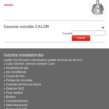
(
)
Gaseste solutiile CALOR
Cuvant
Gazeta instalatorului
solutiile CALOR pentru imbunatatirea spatiilor de locuit sau de lucru
Calor Service, Service centrale Calor
Arzatoare pe gaz
Aer conditionat
Cosuri de fum
Pompe de circulatie
Centrale termice pe lemne
Detector GAZ
Fose septice
Boilere
Centrale termice
Statii dedurizare