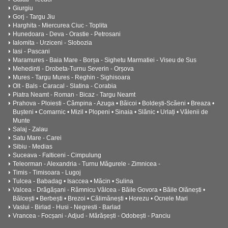
Giurgiu
Gorj - Targu Jiu
Harghita - Miercurea Ciuc - Toplita
Hunedoara - Deva - Orastie - Petrosani
Ialomita - Urziceni - Slobozia
Iasi - Pascani
Maramures - Baia Mare - Borșa - Sighetu Marmatiei - Viseu de Sus
Mehedinti - Drobeta-Turnu Severin - Orșova
Mures - Targu Mures - Reghin - Sighisoara
Olt - Bals - Caracal - Slatina - Corabia
Piatra Neamt - Roman - Bicaz - Targu Neamt
Prahova - Ploiesti - Câmpina - Azuga • Băicoi • Boldești-Scăeni • Breaza •
Bușteni • Comarnic • Mizil • Plopeni • Sinaia • Slănic • Urlați • Vălenii de
Munte
Salaj - Zalau
Satu Mare - Carei
Sibiu - Medias
Suceava - Falticeni - Cimpulung
Teleorman - Alexandria - Turnu Măgurele - Zimnicea -
Timis - Timisoara - Lugoj
Tulcea - Babadag • Isaccea • Măcin • Sulina
Valcea - Drăgășani - Râmnicu Vâlcea - Băile Govora • Băile Olănești •
Bălcești • Berbești • Brezoi • Călimănești • Horezu • Ocnele Mari
Vaslui - Birlad - Husi - Negresti - Barlad
Vrancea - Focșani - Adjud - Mărășești - Odobești - Panciu