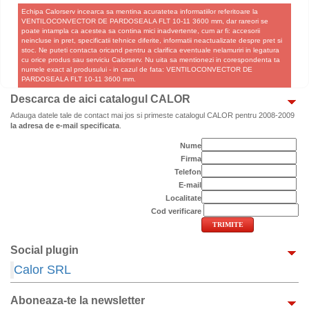
Echipa Calorserv incearca sa mentina acuratetea informatiilor referitoare la
VENTILOCONVECTOR DE PARDOSEALA FLT 10-11 3600 mm, dar rareori se
poate intampla ca acestea sa contina mici inadvertente, cum ar fi: accesorii
neincluse in pret, specificatii tehnice diferite, informatii neactualizate despre pret si
stoc. Ne puteti contacta oricand pentru a clarifica eventuale nelamuriri in legatura
cu orice produs sau serviciu Calorserv. Nu uita sa mentionezi in corespondenta ta
numele exact al produsului - in cazul de fata: VENTILOCONVECTOR DE
PARDOSEALA FLT 10-11 3600 mm.
Descarca de aici catalogul CALOR
Adauga datele tale de contact mai jos si primeste catalogul CALOR pentru 2008-2009
la adresa de e-mail specificata
.
Nume
Firma
Telefon
E-mail
Localitate
Cod verificare
Social plugin
Calor SRL
Aboneaza-te la newsletter