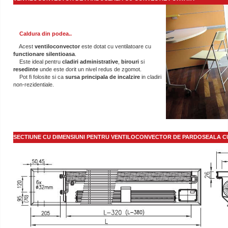
Caldura din podea..
Acest
ventiloconvector
este dotat cu ventilatoare cu
functionare silentioasa
.
Este ideal pentru
cladiri administrative
,
birouri
si
resedinte
unde este dorit un nivel redus de zgomot.
Pot fi folosite si ca
sursa principala de
incalzire
in cladiri
non-rezidentiale.
SECTIUNE CU DIMENSIUNI PENTRU VENTILOCONVECTOR DE PARDOSEALA C