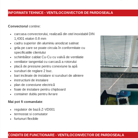
INFORMATII TEHNICE - VENTILOCONVECTOR DE PARDOSEALA
Convectorul
contine:
carcasa convectorului, realizatã din otel inoxidabil DIN
1,4301 etalon 0.8 mm
cadru superior din aluminiu anodizat satinat
grila pe care se poate circula în conformitate cu
specificatiile clientului
schimbãtor cablat Cu-Cu cu valvã de ventilatie
ventilator tangential cu carcasã a rotorului
placã de presiune pentru conexiune la apã
suruburi de reglare 2 buc.
bari inclinate de instalare si suruburi de aliniere
instructiuni de instalare
plan de conexiune electricã
foaie de instalare pentru chipboard
container dublu pentru livrare
Mai pot fi comandate
:
regulator de bazã Z-VD001
termostat si comutator
furtunuri flexibile
CONDITII DE FUNCTIONARE - VENTILOCONVECTOR DE PARDOSEALA