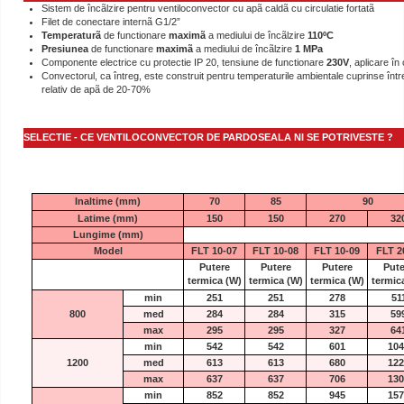
Sistem de încãlzire pentru ventiloconvector cu apã caldã cu circulatie fortatã
Filet de conectare internã G1/2”
Temperaturã
de functionare
maximã
a mediului de încãlzire
110ºC
Presiunea
de functionare
maximã
a mediului de încãlzire
1 MPa
Componente electrice cu protectie IP 20, tensiune de functionare
230V
, aplicare în
Convectorul, ca întreg, este construit pentru temperaturile ambientale cuprinse între
relativ de apã de 20-70%
SELECTIE - CE VENTILOCONVECTOR DE PARDOSEALA NI SE POTRIVESTE ?
Inaltime (mm)
70
85
90
Latime (mm)
150
150
270
32
Lungime (mm)
Model
FLT 10-07
FLT 10-08
FLT 10-09
FLT 2
Putere
Putere
Putere
Pute
termica
(W)
termica
(W)
termica
(W)
termic
min
251
251
278
51
800
med
284
284
315
59
max
295
295
327
64
min
542
542
601
104
1200
med
613
613
680
122
max
637
637
706
130
min
852
852
945
157