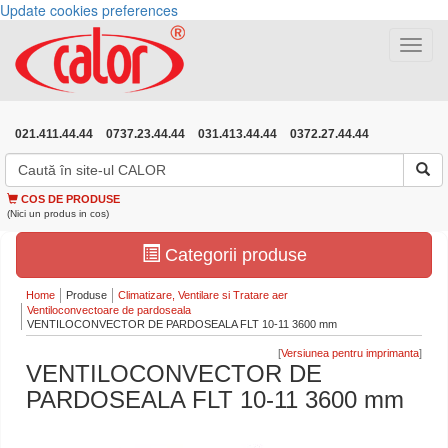
Update cookies preferences
Toggle
navigat
021.411.44.44
0737.23.44.44
031.413.44.44
0372.27.44.44
COS DE PRODUSE
(Nici un produs in cos)
Categorii produse
Home
Produse
Climatizare, Ventilare si Tratare aer
Ventiloconvectoare de pardoseala
VENTILOCONVECTOR DE PARDOSEALA FLT 10-11 3600 mm
[
]
VENTILOCONVECTOR DE
PARDOSEALA FLT 10-11 3600 mm