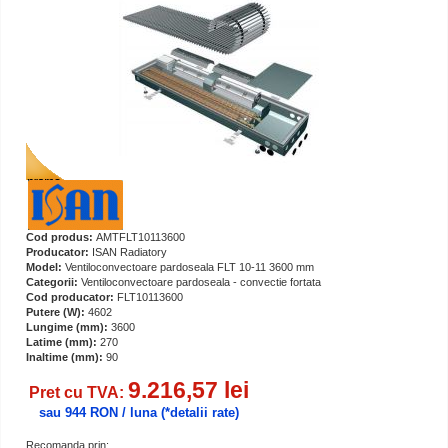
Cod produs:
AMTFLT10113600
Producator:
ISAN Radiatory
Model:
Ventiloconvectoare pardoseala FLT 10-11 3600 mm
Categorii:
Ventiloconvectoare pardoseala - convectie fortata
Cod producator:
FLT10113600
Putere (W):
4602
Lungime (mm):
3600
Latime (mm):
270
Inaltime (mm):
90
9.216,57 lei
Pret cu TVA:
sau 944 RON / luna
(*detalii rate)
Recomanda prin: