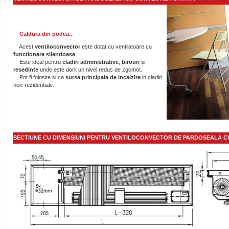
Caldura din podea..
Acest
ventiloconvector
este dotat cu ventilatoare cu
functionare silentioasa
.
Este ideal pentru
cladiri administrative
,
birouri
si
resedinte
unde este dorit un nivel redus de zgomot.
Pot fi folosite si ca
sursa principala de
incalzire
in cladiri
non-rezidentiale.
SECTIUNE CU DIMENSIUNI PENTRU VENTILOCONVECTOR DE PARDOSEALA C