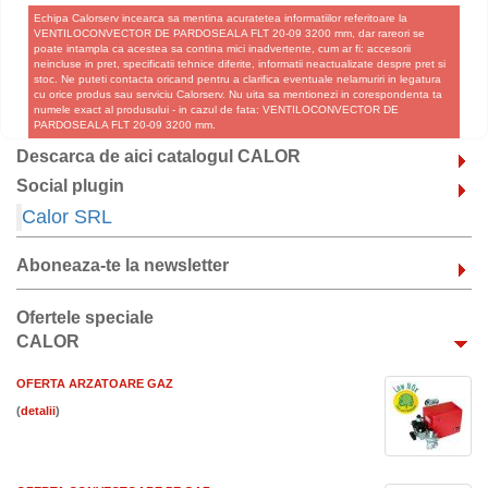
Echipa Calorserv incearca sa mentina acuratetea informatiilor referitoare la
VENTILOCONVECTOR DE PARDOSEALA FLT 20-09 3200 mm, dar rareori se
poate intampla ca acestea sa contina mici inadvertente, cum ar fi: accesorii
neincluse in pret, specificatii tehnice diferite, informatii neactualizate despre pret si
stoc. Ne puteti contacta oricand pentru a clarifica eventuale nelamuriri in legatura
cu orice produs sau serviciu Calorserv. Nu uita sa mentionezi in corespondenta ta
numele exact al produsului - in cazul de fata: VENTILOCONVECTOR DE
PARDOSEALA FLT 20-09 3200 mm.
Descarca de aici catalogul CALOR
Social plugin
Calor SRL
Aboneaza-te la newsletter
Ofertele speciale
CALOR
OFERTA ARZATOARE GAZ
(
)