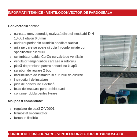
INFORMATII TEHNICE - VENTILOCONVECTOR DE PARDOSEALA
Convectorul
contine:
carcasa convectorului, realizatã din otel inoxidabil DIN
1,4301 etalon 0.8 mm
cadru superior din aluminiu anodizat satinat
grila pe care se poate circula în conformitate cu
specificatiile clientului
schimbãtor cablat Cu-Cu cu valvã de ventilatie
ventilator tangential cu carcasã a rotorului
placã de presiune pentru conexiune la apã
suruburi de reglare 2 buc.
bari inclinate de instalare si suruburi de aliniere
instructiuni de instalare
plan de conexiune electricã
foaie de instalare pentru chipboard
container dublu pentru livrare
Mai pot fi comandate
:
regulator de bazã Z-VD001
termostat si comutator
furtunuri flexibile
CONDITII DE FUNCTIONARE - VENTILOCONVECTOR DE PARDOSEALA