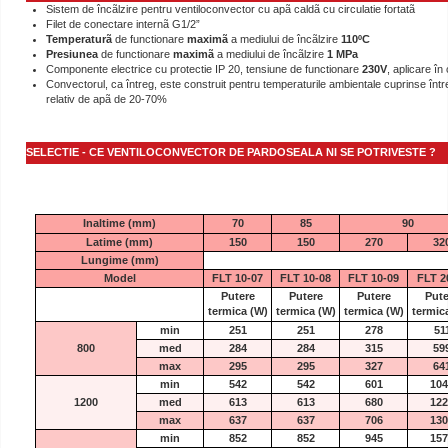
Sistem de încãlzire pentru ventiloconvector cu apã caldã cu circulatie fortatã
Filet de conectare internã G1/2”
Temperaturã
de functionare
maximã
a mediului de încãlzire
110ºC
Presiunea
de functionare
maximã
a mediului de încãlzire
1 MPa
Componente electrice cu protectie IP 20, tensiune de functionare
230V
, aplicare în
Convectorul, ca întreg, este construit pentru temperaturile ambientale cuprinse între
relativ de apã de 20-70%
SELECTIE - CE VENTILOCONVECTOR DE PARDOSEALA NI SE POTRIVESTE ?
Inaltime (mm)
70
85
90
Latime (mm)
150
150
270
32
Lungime (mm)
Model
FLT 10-07
FLT 10-08
FLT 10-09
FLT 2
Putere
Putere
Putere
Pute
termica
(W)
termica
(W)
termica
(W)
termic
min
251
251
278
51
800
med
284
284
315
59
max
295
295
327
64
min
542
542
601
104
1200
med
613
613
680
122
max
637
637
706
130
min
852
852
945
157