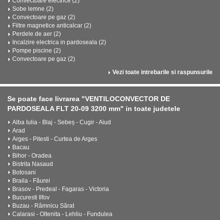
Convectoare electrice (2)
Sobe lemne (2)
Convectoare pe gaz (2)
Filtre magnetice anticalcar (2)
Perdele de aer (2)
Incalzire electrica in pardoseala (2)
Pompe piscine (2)
Convectoare pe gaz (2)
Vezi toate intrebarile si raspunsurile
Se poate face livrarea "VENTILOCONVECTOR DE
PARDOSEALA FLT 20-09 3200 mm" in toate judetele
Alba Iulia - Blaj - Sebeș - Cugir - Aiud
Arad
Arges - Pitesti - Curtea de Arges
Bacau
Bihor - Oradea
Bistrita Nasaud
Botosani
Braila - Făurei
Brasov - Predeal - Fagaras - Victoria
Bucuresti Ilfov
Buzau - Râmnicu Sărat
Calarasi - Oltenita - Lehliu - Fundulea