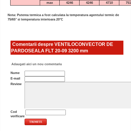
max
4246
4246
4710
751
Nota: Puterea termica a fost calculata la temperatura agentului termic de
75/65° si temperatura interioara 20°C
Comentarii despre VENTILOCONVECTOR DE
PARDOSEALA FLT 20-09 3200 mm
Adaugati aici un nou comentariu
Nume
E-mail
Review
Cod
verificare