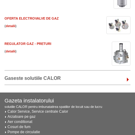
OFERTA ELECTROVALVE DE GAZ
(
)
REGULATOR GAZ - PRETURI
(
)
Gaseste solutiile CALOR
Gazeta instalatorului
solutiile CALOR pentru imbunatatirea spatiilor de locuit sau de lucru
Calor Service, Service centrale Calor
Arzatoare pe gaz
Aer conditionat
Cosuri de fum
Pompe de circulatie