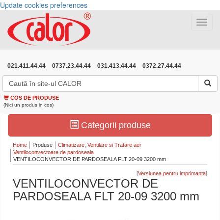
Update cookies preferences
Toggle
navigat
021.411.44.44
0737.23.44.44
031.413.44.44
0372.27.44.44
COS DE PRODUSE
(Nici un produs in cos)
Categorii produse
Home
Produse
Climatizare, Ventilare si Tratare aer
Ventiloconvectoare de pardoseala
VENTILOCONVECTOR DE PARDOSEALA FLT 20-09 3200 mm
[
]
VENTILOCONVECTOR DE
PARDOSEALA FLT 20-09 3200 mm