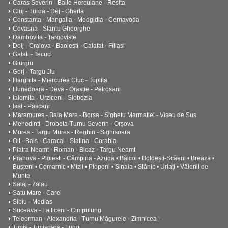
Caras Severin - Baile Herculane - Resita
Cluj - Turda - Dej - Gherla
Constanta - Mangalia - Medgidia - Cernavoda
Covasna - Sfantu Gheorghe
Dambovita - Targoviste
Dolj - Craiova - Baolesti - Calafat - Filiasi
Galati - Tecuci
Giurgiu
Gorj - Targu Jiu
Harghita - Miercurea Ciuc - Toplita
Hunedoara - Deva - Orastie - Petrosani
Ialomita - Urziceni - Slobozia
Iasi - Pascani
Maramures - Baia Mare - Borșa - Sighetu Marmatiei - Viseu de Sus
Mehedinti - Drobeta-Turnu Severin - Orșova
Mures - Targu Mures - Reghin - Sighisoara
Olt - Bals - Caracal - Slatina - Corabia
Piatra Neamt - Roman - Bicaz - Targu Neamt
Prahova - Ploiesti - Câmpina - Azuga • Băicoi • Boldești-Scăeni • Breaza •
Bușteni • Comarnic • Mizil • Plopeni • Sinaia • Slănic • Urlați • Vălenii de
Munte
Salaj - Zalau
Satu Mare - Carei
Sibiu - Medias
Suceava - Falticeni - Cimpulung
Teleorman - Alexandria - Turnu Măgurele - Zimnicea -
Timis - Timisoara - Lugoj