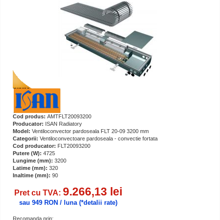
Cod produs:
AMTFLT20093200
Producator:
ISAN Radiatory
Model:
Ventiloconvector pardoseala FLT 20-09 3200 mm
Categorii:
Ventiloconvectoare pardoseala - convectie fortata
Cod producator:
FLT20093200
Putere (W):
4725
Lungime (mm):
3200
Latime (mm):
320
Inaltime (mm):
90
9.266,13 lei
Pret cu TVA:
sau 949 RON / luna
(*detalii rate)
Recomanda prin: