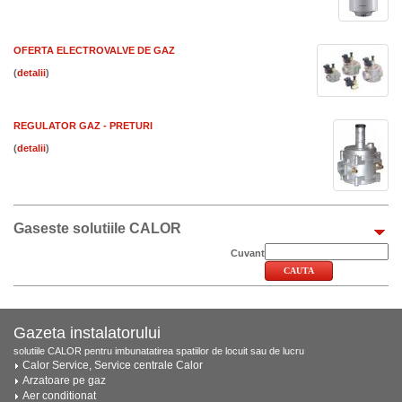
OFERTA ELECTROVALVE DE GAZ
(
)
REGULATOR GAZ - PRETURI
(
)
Gaseste solutiile CALOR
Cuvant
Gazeta instalatorului
solutiile CALOR pentru imbunatatirea spatiilor de locuit sau de lucru
Calor Service, Service centrale Calor
Arzatoare pe gaz
Aer conditionat