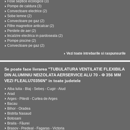
Fose septice ecologice (3)
Pompe de caldura (3)
Convectoare electrice (2)
Sobe lemne (2)
Convectoare pe gaz (2)
Filtre magnetice anticalcar (2)
Perdele de aer (2)
Incalzire electrica in pardoseala (2)
Pompe piscine (2)
Convectoare pe gaz (2)
Vezi toate intrebarile si raspunsurile
Se poate face livrarea "TUBULATURA VENTILATIE FLEXIBILA
DIN ALUMINIU NEIZOLATA AERSERVICE ALU 70 - Φ 356 MM
VEZI FLEALU70356N" in toate judetele
Alba Iulia - Blaj - Sebeș - Cugir - Aiud
Arad
Arges - Pitesti - Curtea de Arges
Bacau
Bihor - Oradea
Bistrita Nasaud
Botosani
Braila - Făurei
Brasov - Predeal - Fagaras - Victoria