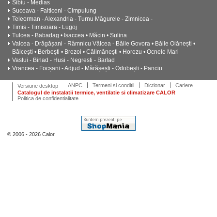
Sibiu - Medias
Suceava - Falticeni - Cimpulung
Teleorman - Alexandria - Turnu Măgurele - Zimnicea -
Timis - Timisoara - Lugoj
Tulcea - Babadag • Isaccea • Măcin • Sulina
Valcea - Drăgășani - Râmnicu Vâlcea - Băile Govora • Băile Olănești •
Bălcești • Berbești • Brezoi • Călimănești • Horezu • Ocnele Mari
Vaslui - Birlad - Husi - Negresti - Barlad
Vrancea - Focșani - Adjud - Mărășești - Odobești - Panciu
ANPC
Termeni si conditii
Dictionar
Cariere
Versiune desktop
Catalogul de instalatii termice, ventilatie si climatizare CALOR
Politica de confidentialitate
© 2006 - 2026 Calor.