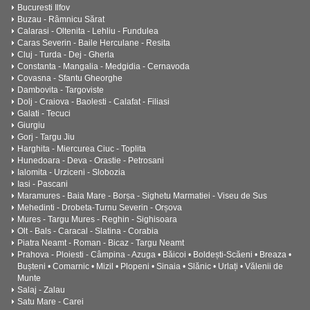
Bucuresti Ilfov
Buzau - Râmnicu Sărat
Calarasi - Oltenita - Lehliu - Fundulea
Caras Severin - Baile Herculane - Resita
Cluj - Turda - Dej - Gherla
Constanta - Mangalia - Medgidia - Cernavoda
Covasna - Sfantu Gheorghe
Dambovita - Targoviste
Dolj - Craiova - Baolesti - Calafat - Filiasi
Galati - Tecuci
Giurgiu
Gorj - Targu Jiu
Harghita - Miercurea Ciuc - Toplita
Hunedoara - Deva - Orastie - Petrosani
Ialomita - Urziceni - Slobozia
Iasi - Pascani
Maramures - Baia Mare - Borșa - Sighetu Marmatiei - Viseu de Sus
Mehedinti - Drobeta-Turnu Severin - Orșova
Mures - Targu Mures - Reghin - Sighisoara
Olt - Bals - Caracal - Slatina - Corabia
Piatra Neamt - Roman - Bicaz - Targu Neamt
Prahova - Ploiesti - Câmpina - Azuga • Băicoi • Boldești-Scăeni • Breaza •
Bușteni • Comarnic • Mizil • Plopeni • Sinaia • Slănic • Urlați • Vălenii de
Munte
Salaj - Zalau
Satu Mare - Carei