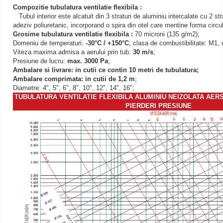
Compozitie tubulatura ventilatie flexibila :
Tubul interior este alcatuit din 3 straturi de aluminiu intercalate cu 2 strat
adeziv poliuretanic, incorporand o spira din otel care mentine forma circu
Grosime tubulatura ventilatie flexibila :
70 microni (135 g/m2);
Domeniu de temperaturi:
-30
°
C / +150
°
C
; clasa de combustibilitate: M1
Viteza maxima admisa a aerului prin tub:
30 m/s
;
Presiune de lucru:
max. 3000 Pa
;
Ambalare si livrare: in cutii ce contin 10 metri de tubulatura;
Ambalare comprimata: in cutii de 1,2 m
;
Diametre: 4", 5", 6", 8", 10", 12", 14", 16";
TUBULATURA VENTILATIE FLEXIBILA ALUMINIU NEIZOLATA AERS
PIERDERI PRESIUNE