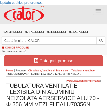
Update cookies preferences
Toggle
navigat
021.411.44.44
0737.23.44.44
031.413.44.44
0372.27.44.44
COS DE PRODUSE
(Nici un produs in cos)
Categorii produse
Home
Produse
Climatizare, Ventilare si Tratare aer
Tubulatura ventilatie
TUBULATURA VENTILATIE FLEXIBILA DIN ALUMINIU NEIZO...
[
]
TUBULATURA VENTILATIE
FLEXIBILA DIN ALUMINIU
NEIZOLATA AERSERVICE ALU 70 -
Φ 356 MM VEZI FLEALU70356N