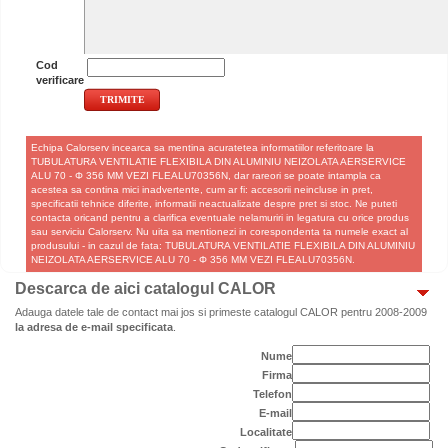
Cod
verificare
Echipa Calorserv incearca sa mentina acuratetea informatiilor referitoare la
TUBULATURA VENTILATIE FLEXIBILA DIN ALUMINIU NEIZOLATA AERSERVICE
ALU 70 - Φ 356 MM VEZI FLEALU70356N, dar rareori se poate intampla ca
acestea sa contina mici inadvertente, cum ar fi: accesorii neincluse in pret,
specificatii tehnice diferite, informatii neactualizate despre pret si stoc. Ne puteti
contacta oricand pentru a clarifica eventuale nelamuriri in legatura cu orice produs
sau serviciu Calorserv. Nu uita sa mentionezi in corespondenta ta numele exact al
produsului - in cazul de fata: TUBULATURA VENTILATIE FLEXIBILA DIN ALUMINIU
NEIZOLATA AERSERVICE ALU 70 - Φ 356 MM VEZI FLEALU70356N.
Descarca de aici catalogul CALOR
Adauga datele tale de contact mai jos si primeste catalogul CALOR pentru 2008-2009
la adresa de e-mail specificata
.
Nume
Firma
Telefon
E-mail
Localitate