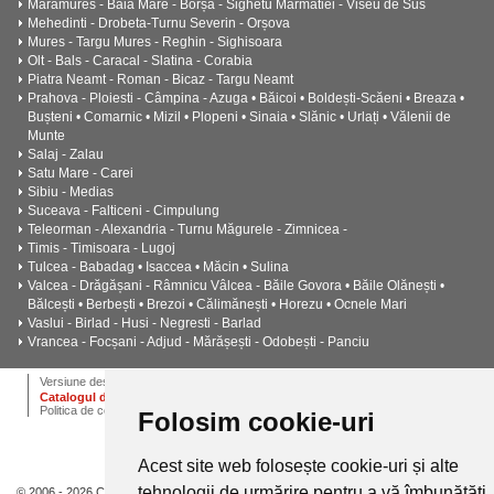
Maramures - Baia Mare - Borșa - Sighetu Marmatiei - Viseu de Sus
Mehedinti - Drobeta-Turnu Severin - Orșova
Mures - Targu Mures - Reghin - Sighisoara
Olt - Bals - Caracal - Slatina - Corabia
Piatra Neamt - Roman - Bicaz - Targu Neamt
Prahova - Ploiesti - Câmpina - Azuga • Băicoi • Boldești-Scăeni • Breaza •
Bușteni • Comarnic • Mizil • Plopeni • Sinaia • Slănic • Urlați • Vălenii de
Munte
Salaj - Zalau
Satu Mare - Carei
Sibiu - Medias
Suceava - Falticeni - Cimpulung
Teleorman - Alexandria - Turnu Măgurele - Zimnicea -
Timis - Timisoara - Lugoj
Tulcea - Babadag • Isaccea • Măcin • Sulina
Valcea - Drăgășani - Râmnicu Vâlcea - Băile Govora • Băile Olănești •
Bălcești • Berbești • Brezoi • Călimănești • Horezu • Ocnele Mari
Vaslui - Birlad - Husi - Negresti - Barlad
Vrancea - Focșani - Adjud - Mărășești - Odobești - Panciu
ANPC
Termeni si conditii
Dictionar
Cariere
Versiune desktop
Catalogul de instalatii termice, ventilatie si climatizare CALOR
Politica de confidentialitate
Folosim cookie-uri
Acest site web folosește cookie-uri și alte
tehnologii de urmărire pentru a vă îmbunătăți
© 2006 - 2026 Calor.