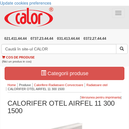
Update cookies preferences
Toggle
navigat
021.411.44.44
0737.23.44.44
031.413.44.44
0372.27.44.44
COS DE PRODUSE
(Nici un produs in cos)
Categorii produse
Home
Produse
Calorifere-Radiatoare-Convectoare
Radiatoare otel
CALORIFER OTEL AIRFEL 11 300 1500
[
]
CALORIFER OTEL AIRFEL 11 300
1500