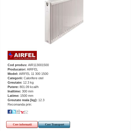
Cod produs:
AIR113001500
Producator:
AIRFEL
Model:
AIRFEL 11 300 1500
Categorii:
Calorifere otel
Greutate:
12.3 kg
Putere:
801.09 kcal/h
Inaltime:
300 mm
Latime:
1500 mm
Greutate reala [kg]:
12.3
Recomanda prin:
Cere informatii
Cost Transport