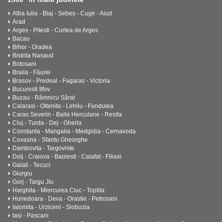
Alba Iulia - Blaj - Sebeș - Cugir - Aiud
Arad
Arges - Pitesti - Curtea de Arges
Bacau
Bihor - Oradea
Bistrita Nasaud
Botosani
Braila - Făurei
Brasov - Predeal - Fagaras - Victoria
Bucuresti Ilfov
Buzau - Râmnicu Sărat
Calarasi - Oltenita - Lehliu - Fundulea
Caras Severin - Baile Herculane - Resita
Cluj - Turda - Dej - Gherla
Constanta - Mangalia - Medgidia - Cernavoda
Covasna - Sfantu Gheorghe
Dambovita - Targoviste
Dolj - Craiova - Baolesti - Calafat - Filiasi
Galati - Tecuci
Giurgiu
Gorj - Targu Jiu
Harghita - Miercurea Ciuc - Toplita
Hunedoara - Deva - Orastie - Petrosani
Ialomita - Urziceni - Slobozia
Iasi - Pascani