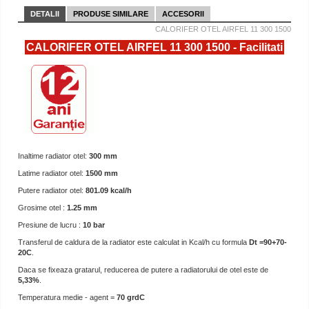
DETALII
PRODUSE SIMILARE
ACCESORII
CALORIFER OTEL AIRFEL 11 300 1500
CALORIFER OTEL AIRFEL 11 300 1500 - Facilitati
Inaltime radiator otel:
300 mm
Latime radiator otel:
1500 mm
Putere radiator otel:
801.09 kcal/h
Grosime otel :
1.25 mm
Presiune de lucru :
10 bar
Transferul de caldura de la radiator este calculat in Kcal/h cu formula
Dt =90+70-
20C
.
Daca se fixeaza gratarul, reducerea de putere a radiatorului de otel este de
5,33%
.
Temperatura medie - agent =
70 grdC