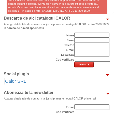
tehnice diferite, informatii neactualizate despre pret si stoc. Ne puteti contacta
oricand pentru a clarifica eventuale nelamuriri in legatura cu orice produs sau
serviciu Calorserv. Nu uita sa mentionezi in corespondenta ta numele exact al
produsului - in cazul de fata: CALORIFER OTEL AIRFEL 11 300 1500.
Descarca de aici catalogul CALOR
Adauga datele tale de contact mai jos si primeste catalogul CALOR pentru 2008-2009
la adresa de e-mail specificata
.
Nume
Firma
Telefon
E-mail
Localitate
Cod verificare
Social plugin
Calor SRL
Aboneaza-te la newsletter
Adauga datele tale de contact mai jos si primeste noutati CALOR prin email
E-mail
Cod verificare