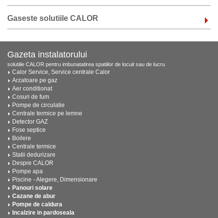
Gaseste solutiile CALOR
Gazeta instalatorului
solutiile CALOR pentru imbunatatirea spatiilor de locuit sau de lucru
Calor Service, Service centrale Calor
Arzatoare pe gaz
Aer conditionat
Cosuri de fum
Pompe de circulatie
Centrale termice pe lemne
Detector GAZ
Fose septice
Boilere
Centrale termice
Statii dedurizare
Despre CALOR
Pompe apa
Piscine - Alegere, Dimensionare
Panouri solare
Cazane de abur
Pompe de caldura
Incalzire in pardoseala