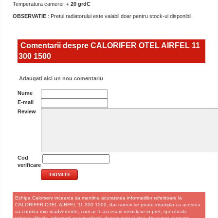
Temperatura camerei:
+ 20 grdC
OBSERVATIE
: Pretul radiatorului este valabil doar pentru stock-ul disponibil.
Comentarii despre CALORIFER OTEL AIRFEL 11
300 1500
Adaugati aici un nou comentariu
Nume
E-mail
Review
Cod
verificare
Echipa Calorserv incearca sa mentina acuratetea informatiilor referitoare la
CALORIFER OTEL AIRFEL 11 300 1500, dar rareori se poate intampla ca acestea
sa contina mici inadvertente, cum ar fi: accesorii neincluse in pret, specificatii