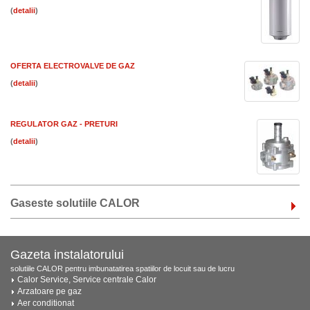
(
)
OFERTA ELECTROVALVE DE GAZ
(
)
REGULATOR GAZ - PRETURI
(
)
Gaseste solutiile CALOR
Gazeta instalatorului
solutiile CALOR pentru imbunatatirea spatiilor de locuit sau de lucru
Calor Service, Service centrale Calor
Arzatoare pe gaz
Aer conditionat