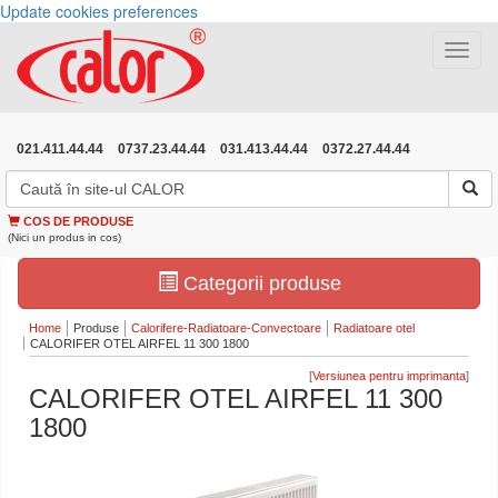
Update cookies preferences
Toggle
navigat
021.411.44.44
0737.23.44.44
031.413.44.44
0372.27.44.44
COS DE PRODUSE
(Nici un produs in cos)
Categorii produse
Home
Produse
Calorifere-Radiatoare-Convectoare
Radiatoare otel
CALORIFER OTEL AIRFEL 11 300 1800
[
]
CALORIFER OTEL AIRFEL 11 300
1800