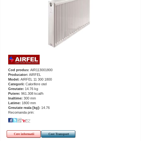
Cod produs:
AIR113001800
Producator:
AIRFEL
Model:
AIRFEL 11 300 1800
Categorii:
Calorifere otel
Greutate:
14.76 kg
Putere:
961.308 kcal/h
Inaltime:
300 mm
Latime:
1800 mm
Greutate reala [kg]:
14.76
Recomanda prin:
Cere informatii
Cost Transport