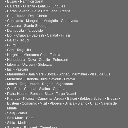
Buzau - Râmnicu Sărat
Calarasi - Oltenita - Lehliu - Fundulea
Caras Severin - Baile Herculane - Resita
Cluj - Turda - Dej - Gherla
Constanta - Mangalia - Medgidia - Cernavoda
Covasna - Sfantu Gheorghe
Dambovita - Targoviste
Dolj - Craiova - Baolesti - Calafat - Filiasi
Galati - Tecuci
Giurgiu
Gorj - Targu Jiu
Harghita - Miercurea Ciuc - Toplita
Hunedoara - Deva - Orastie - Petrosani
Ialomita - Urziceni - Slobozia
Iasi - Pascani
Maramures - Baia Mare - Borșa - Sighetu Marmatiei - Viseu de Sus
Mehedinti - Drobeta-Turnu Severin - Orșova
Mures - Targu Mures - Reghin - Sighisoara
Olt - Bals - Caracal - Slatina - Corabia
Piatra Neamt - Roman - Bicaz - Targu Neamt
Prahova - Ploiesti - Câmpina - Azuga • Băicoi • Boldești-Scăeni • Breaza •
Bușteni • Comarnic • Mizil • Plopeni • Sinaia • Slănic • Urlați • Vălenii de
Munte
Salaj - Zalau
Satu Mare - Carei
Sibiu - Medias
Suceava - Falticeni - Cimpulung