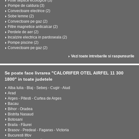
Fose septice ecologice (3)
Pompe de caldura (3)
Convectoare electrice (2)
Sobe lemne (2)
Convectoare pe gaz (2)
Filtre magnetice anticalcar (2)
Perdele de aer (2)
Incalzire electrica in pardoseala (2)
Pompe piscine (2)
Convectoare pe gaz (2)
Vezi toate intrebarile si raspunsurile
Se poate face livrarea "CALORIFER OTEL AIRFEL 11 300
1800" in toate judetele
Alba Iulia - Blaj - Sebeș - Cugir - Aiud
Arad
Arges - Pitesti - Curtea de Arges
Bacau
Bihor - Oradea
Bistrita Nasaud
Botosani
Braila - Făurei
Brasov - Predeal - Fagaras - Victoria
Bucuresti Ilfov