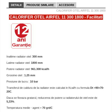
DETALII
PRODUSE SIMILARE
ACCESORII
CALORIFER OTEL AIRFEL 11 300 1800
CALORIFER OTEL AIRFEL 11 300 1800 - Facilitati
Inaltime radiator otel:
300 mm
Latime radiator otel:
1800 mm
Putere radiator otel:
961.308 kcal/h
Grosime otel :
1.25 mm
Presiune de lucru :
10 bar
Transferul de caldura de la radiator este calculat in Kcal/h cu formula
Dt =90+70-
20C
.
Daca se fixeaza gratarul, reducerea de putere a radiatorului de otel este de
5,33%
.
Temperatura medie - agent =
70 grdC