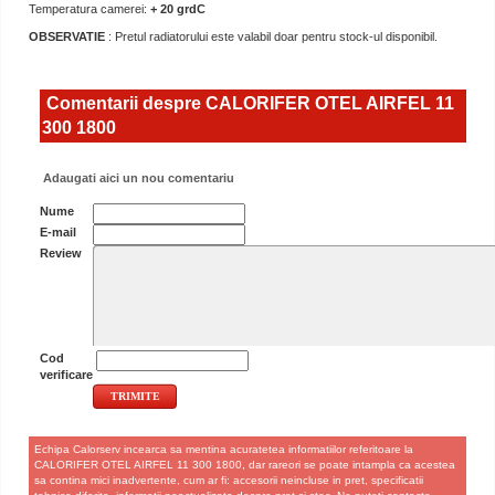
Temperatura camerei:
+ 20 grdC
OBSERVATIE
: Pretul radiatorului este valabil doar pentru stock-ul disponibil.
Comentarii despre CALORIFER OTEL AIRFEL 11
300 1800
Adaugati aici un nou comentariu
Nume
E-mail
Review
Cod
verificare
Echipa Calorserv incearca sa mentina acuratetea informatiilor referitoare la
CALORIFER OTEL AIRFEL 11 300 1800, dar rareori se poate intampla ca acestea
sa contina mici inadvertente, cum ar fi: accesorii neincluse in pret, specificatii