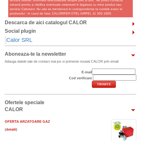
tehnice diferite, informatii neactualizate despre pret si stoc. Ne puteti contacta
oricand pentru a clarifica eventuale nelamuriri in legatura cu orice produs sau
serviciu Calorserv. Nu uita sa mentionezi in corespondenta ta numele exact al
produsului - in cazul de fata: CALORIFER OTEL AIRFEL 11 300 1800.
Descarca de aici catalogul CALOR
Social plugin
Calor SRL
Aboneaza-te la newsletter
Adauga datele tale de contact mai jos si primeste noutati CALOR prin email
E-mail
Cod verificare
Ofertele speciale
CALOR
OFERTA ARZATOARE GAZ
(
)