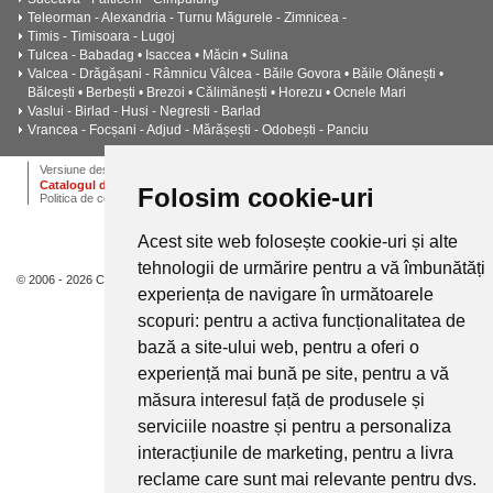
Teleorman - Alexandria - Turnu Măgurele - Zimnicea -
Timis - Timisoara - Lugoj
Tulcea - Babadag • Isaccea • Măcin • Sulina
Valcea - Drăgășani - Râmnicu Vâlcea - Băile Govora • Băile Olănești •
Bălcești • Berbești • Brezoi • Călimănești • Horezu • Ocnele Mari
Vaslui - Birlad - Husi - Negresti - Barlad
Vrancea - Focșani - Adjud - Mărășești - Odobești - Panciu
ANPC
Termeni si conditii
Dictionar
Cariere
Versiune desktop
Catalogul de instalatii termice, ventilatie si climatizare CALOR
Folosim cookie-uri
Politica de confidentialitate
Acest site web folosește cookie-uri și alte
tehnologii de urmărire pentru a vă îmbunătăți
© 2006 - 2026 Calor.
experiența de navigare în următoarele
scopuri:
pentru a activa funcționalitatea de
bază a site-ului web
,
pentru a oferi o
experiență mai bună pe site
,
pentru a vă
măsura interesul față de produsele și
serviciile noastre și pentru a personaliza
interacțiunile de marketing
,
pentru a livra
reclame care sunt mai relevante pentru dvs
.