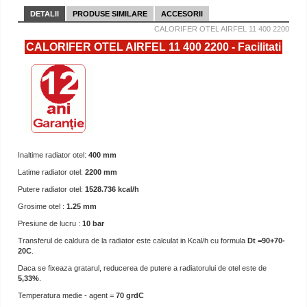
DETALII
PRODUSE SIMILARE
ACCESORII
CALORIFER OTEL AIRFEL 11 400 2200
CALORIFER OTEL AIRFEL 11 400 2200 - Facilitati
Inaltime radiator otel:
400 mm
Latime radiator otel:
2200 mm
Putere radiator otel:
1528.736 kcal/h
Grosime otel :
1.25 mm
Presiune de lucru :
10 bar
Transferul de caldura de la radiator este calculat in Kcal/h cu formula
Dt =90+70-
20C
.
Daca se fixeaza gratarul, reducerea de putere a radiatorului de otel este de
5,33%
.
Temperatura medie - agent =
70 grdC