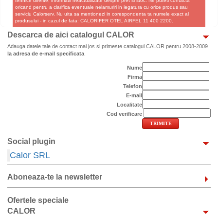
tehnice diferite, informatii neactualizate despre pret si stoc. Ne puteti contacta
oricand pentru a clarifica eventuale nelamuriri in legatura cu orice produs sau
serviciu Calorserv. Nu uita sa mentionezi in corespondenta ta numele exact al
produsului - in cazul de fata: CALORIFER OTEL AIRFEL 11 400 2200.
Descarca de aici catalogul CALOR
Adauga datele tale de contact mai jos si primeste catalogul CALOR pentru 2008-2009
la adresa de e-mail specificata
.
Nume
Firma
Telefon
E-mail
Localitate
Cod verificare
Social plugin
Calor SRL
Aboneaza-te la newsletter
Ofertele speciale
CALOR