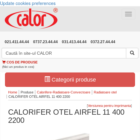
Update cookies preferences
Toggle
navigat
021.411.44.44
0737.23.44.44
031.413.44.44
0372.27.44.44
COS DE PRODUSE
(Nici un produs in cos)
Categorii produse
Home
Produse
Calorifere-Radiatoare-Convectoare
Radiatoare otel
CALORIFER OTEL AIRFEL 11 400 2200
[
]
CALORIFER OTEL AIRFEL 11 400
2200