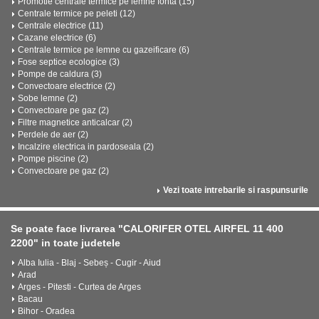
Promotie centrale termice pe lemne fonta (15)
Centrale termice pe peleti (12)
Centrale electrice (11)
Cazane electrice (6)
Centrale termice pe lemne cu gazeificare (6)
Fose septice ecologice (3)
Pompe de caldura (3)
Convectoare electrice (2)
Sobe lemne (2)
Convectoare pe gaz (2)
Filtre magnetice anticalcar (2)
Perdele de aer (2)
Incalzire electrica in pardoseala (2)
Pompe piscine (2)
Convectoare pe gaz (2)
Vezi toate intrebarile si raspunsurile
Se poate face livrarea "CALORIFER OTEL AIRFEL 11 400
2200" in toate judetele
Alba Iulia - Blaj - Sebeș - Cugir - Aiud
Arad
Arges - Pitesti - Curtea de Arges
Bacau
Bihor - Oradea