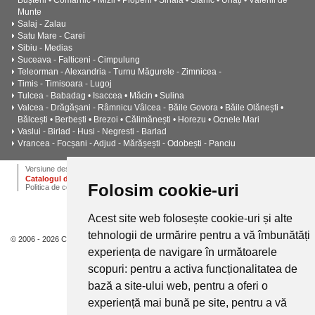
Bușteni • Comarnic • Mizil • Plopeni • Sinaia • Slănic • Urlați • Vălenii de
Munte
Salaj - Zalau
Satu Mare - Carei
Sibiu - Medias
Suceava - Falticeni - Cimpulung
Teleorman - Alexandria - Turnu Măgurele - Zimnicea -
Timis - Timisoara - Lugoj
Tulcea - Babadag • Isaccea • Măcin • Sulina
Valcea - Drăgășani - Râmnicu Vâlcea - Băile Govora • Băile Olănești •
Bălcești • Berbești • Brezoi • Călimănești • Horezu • Ocnele Mari
Vaslui - Birlad - Husi - Negresti - Barlad
Vrancea - Focșani - Adjud - Mărășești - Odobești - Panciu
ANPC
Termeni si conditii
Dictionar
Cariere
Versiune desktop
Catalogul de instalatii termice, ventilatie si climatizare CALOR
Folosim cookie-uri
Politica de confidentialitate
Acest site web folosește cookie-uri și alte
tehnologii de urmărire pentru a vă îmbunătăți
© 2006 - 2026 Calor.
experiența de navigare în următoarele
scopuri:
pentru a activa funcționalitatea de
bază a site-ului web
,
pentru a oferi o
experiență mai bună pe site
,
pentru a vă