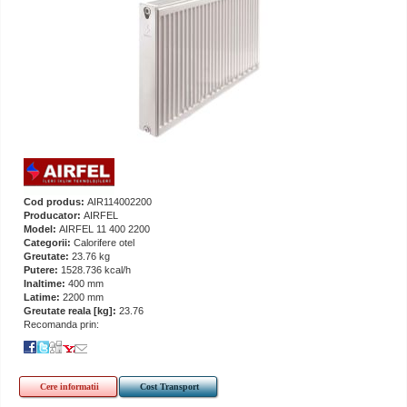
Cod produs:
AIR114002200
Producator:
AIRFEL
Model:
AIRFEL 11 400 2200
Categorii:
Calorifere otel
Greutate:
23.76 kg
Putere:
1528.736 kcal/h
Inaltime:
400 mm
Latime:
2200 mm
Greutate reala [kg]:
23.76
Recomanda prin:
Cere informatii
Cost Transport