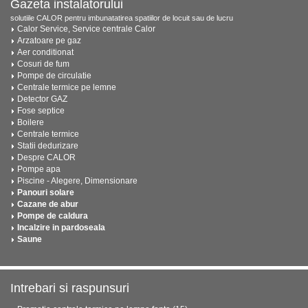
Gazeta instalatorului
solutiile CALOR pentru imbunatatirea spatiilor de locuit sau de lucru
Calor Service, Service centrale Calor
Arzatoare pe gaz
Aer conditionat
Cosuri de fum
Pompe de circulatie
Centrale termice pe lemne
Detector GAZ
Fose septice
Boilere
Centrale termice
Statii dedurizare
Despre CALOR
Pompe apa
Piscine - Alegere, Dimensionare
Panouri solare
Cazane de abur
Pompe de caldura
Incalzire in pardoseala
Saune
Intrebari si raspunsuri