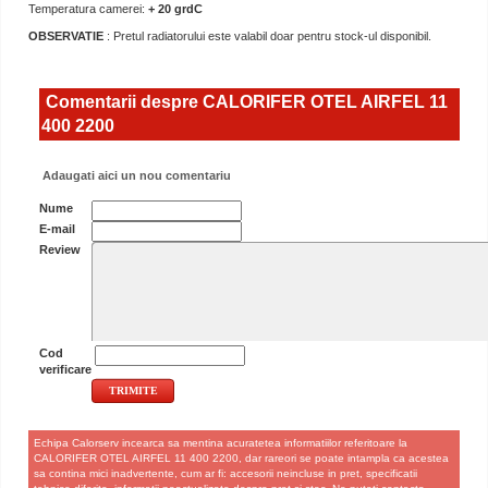
Temperatura camerei:
+ 20 grdC
OBSERVATIE
: Pretul radiatorului este valabil doar pentru stock-ul disponibil.
Comentarii despre CALORIFER OTEL AIRFEL 11
400 2200
Adaugati aici un nou comentariu
Nume
E-mail
Review
Cod
verificare
Echipa Calorserv incearca sa mentina acuratetea informatiilor referitoare la
CALORIFER OTEL AIRFEL 11 400 2200, dar rareori se poate intampla ca acestea
sa contina mici inadvertente, cum ar fi: accesorii neincluse in pret, specificatii