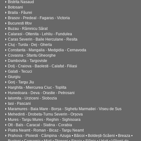
Bistrita Nasaud
Botosani
Braila - Făurei
Brasov - Predeal - Fagaras - Victoria
Bucuresti Ilfov
Buzau - Râmnicu Sărat
Calarasi - Oltenita - Lehliu - Fundulea
Caras Severin - Baile Herculane - Resita
Cluj - Turda - Dej - Gherla
Constanta - Mangalia - Medgidia - Cernavoda
Covasna - Sfantu Gheorghe
Dambovita - Targoviste
Dolj - Craiova - Baolesti - Calafat - Filiasi
Galati - Tecuci
Giurgiu
Gorj - Targu Jiu
Harghita - Miercurea Ciuc - Toplita
Hunedoara - Deva - Orastie - Petrosani
Ialomita - Urziceni - Slobozia
Iasi - Pascani
Maramures - Baia Mare - Borșa - Sighetu Marmatiei - Viseu de Sus
Mehedinti - Drobeta-Turnu Severin - Orșova
Mures - Targu Mures - Reghin - Sighisoara
Olt - Bals - Caracal - Slatina - Corabia
Piatra Neamt - Roman - Bicaz - Targu Neamt
Prahova - Ploiesti - Câmpina - Azuga • Băicoi • Boldești-Scăeni • Breaza •