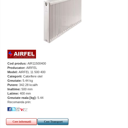
Cod produs:
AIR11500400
Producator:
AIRFEL
Model:
AIRFEL 11 500 400
Categorii:
Calorifere otel
Greutate:
5.44 kg
Putere:
342.28 kcal/h
Inaltime:
500 mm
Latime:
400 mm
Greutate reala [kg]:
5.44
Recomanda prin:
Cere informatii
Cost Transport