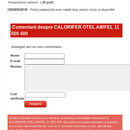
Temperatura camerei:
+ 20 grdC
OBSERVATIE
: Pretul radiatorului este valabil doar pentru stock-ul disponibil.
Comentarii despre CALORIFER OTEL AIRFEL 11
500 400
Adaugati aici un nou comentariu
Nume
E-mail
Review
Cod
verificare
Echipa Calorserv incearca sa mentina acuratetea informatiilor referitoare la
CALORIFER OTEL AIRFEL 11 500 400, dar rareori se poate intampla ca acestea
sa contina mici inadvertente, cum ar fi: accesorii neincluse in pret, specificatii