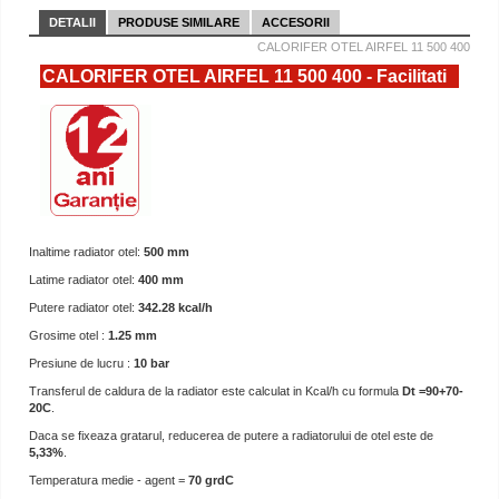
DETALII
PRODUSE SIMILARE
ACCESORII
CALORIFER OTEL AIRFEL 11 500 400
CALORIFER OTEL AIRFEL 11 500 400 - Facilitati
Inaltime radiator otel:
500 mm
Latime radiator otel:
400 mm
Putere radiator otel:
342.28 kcal/h
Grosime otel :
1.25 mm
Presiune de lucru :
10 bar
Transferul de caldura de la radiator este calculat in Kcal/h cu formula
Dt =90+70-
20C
.
Daca se fixeaza gratarul, reducerea de putere a radiatorului de otel este de
5,33%
.
Temperatura medie - agent =
70 grdC