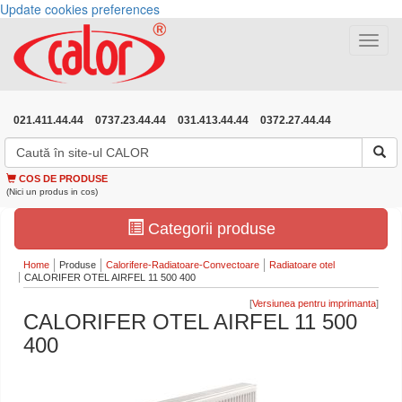
Update cookies preferences
Toggle
navigat
021.411.44.44
0737.23.44.44
031.413.44.44
0372.27.44.44
COS DE PRODUSE
(Nici un produs in cos)
Categorii produse
Home
Produse
Calorifere-Radiatoare-Convectoare
Radiatoare otel
CALORIFER OTEL AIRFEL 11 500 400
[
]
CALORIFER OTEL AIRFEL 11 500
400