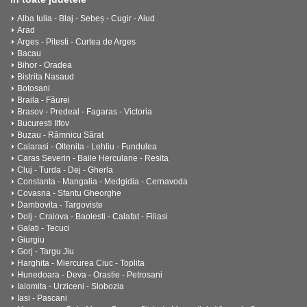
Alba Iulia - Blaj - Sebeș - Cugir - Aiud
Arad
Arges - Pitesti - Curtea de Arges
Bacau
Bihor - Oradea
Bistrita Nasaud
Botosani
Braila - Făurei
Brasov - Predeal - Fagaras - Victoria
Bucuresti Ilfov
Buzau - Râmnicu Sărat
Calarasi - Oltenita - Lehliu - Fundulea
Caras Severin - Baile Herculane - Resita
Cluj - Turda - Dej - Gherla
Constanta - Mangalia - Medgidia - Cernavoda
Covasna - Sfantu Gheorghe
Dambovita - Targoviste
Dolj - Craiova - Baolesti - Calafat - Filiasi
Galati - Tecuci
Giurgiu
Gorj - Targu Jiu
Harghita - Miercurea Ciuc - Toplita
Hunedoara - Deva - Orastie - Petrosani
Ialomita - Urziceni - Slobozia
Iasi - Pascani