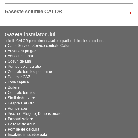
Gaseste solutiile CALOR
Gazeta instalatorului
solutiile CALOR pentru imbunatatirea spatiilor de locuit sau de lucru
Calor Service, Service centrale Calor
Arzatoare pe gaz
Aer conditionat
Cosuri de fum
Pompe de circulatie
Centrale termice pe lemne
Detector GAZ
Fose septice
Boilere
Centrale termice
Statii dedurizare
Despre CALOR
Pompe apa
Piscine - Alegere, Dimensionare
Panouri solare
Cazane de abur
Pompe de caldura
Incalzire in pardoseala