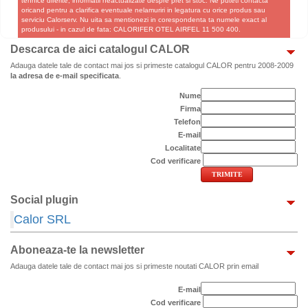
tehnice diferite, informatii neactualizate despre pret si stoc. Ne puteti contacta
oricand pentru a clarifica eventuale nelamuriri in legatura cu orice produs sau
serviciu Calorserv. Nu uita sa mentionezi in corespondenta ta numele exact al
produsului - in cazul de fata: CALORIFER OTEL AIRFEL 11 500 400.
Descarca de aici catalogul CALOR
Adauga datele tale de contact mai jos si primeste catalogul CALOR pentru 2008-2009
la adresa de e-mail specificata
.
Nume
Firma
Telefon
E-mail
Localitate
Cod verificare
Social plugin
Calor SRL
Aboneaza-te la newsletter
Adauga datele tale de contact mai jos si primeste noutati CALOR prin email
E-mail
Cod verificare