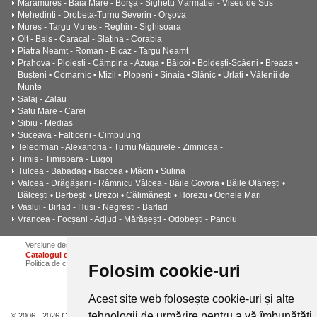
Maramures - Baia Mare - Borșa - Sighetu Marmatiei - Viseu de Sus
Mehedinti - Drobeta-Turnu Severin - Orșova
Mures - Targu Mures - Reghin - Sighisoara
Olt - Bals - Caracal - Slatina - Corabia
Piatra Neamt - Roman - Bicaz - Targu Neamt
Prahova - Ploiesti - Câmpina - Azuga • Băicoi • Boldești-Scăeni • Breaza •
Bușteni • Comarnic • Mizil • Plopeni • Sinaia • Slănic • Urlați • Vălenii de
Munte
Salaj - Zalau
Satu Mare - Carei
Sibiu - Medias
Suceava - Falticeni - Cimpulung
Teleorman - Alexandria - Turnu Măgurele - Zimnicea -
Timis - Timisoara - Lugoj
Tulcea - Babadag • Isaccea • Măcin • Sulina
Valcea - Drăgășani - Râmnicu Vâlcea - Băile Govora • Băile Olănești •
Bălcești • Berbești • Brezoi • Călimănești • Horezu • Ocnele Mari
Vaslui - Birlad - Husi - Negresti - Barlad
Vrancea - Focșani - Adjud - Mărășești - Odobești - Panciu
ANPC
Termeni si conditii
Dictionar
Cariere
Versiune desktop
Catalogul de instalatii termice, ventilatie si climatizare CALOR
Politica de confidentialitate
Folosim cookie-uri
Acest site web folosește cookie-uri și alte
tehnologii de urmărire pentru a vă îmbunătăți
© 2006 - 2026 Calor.