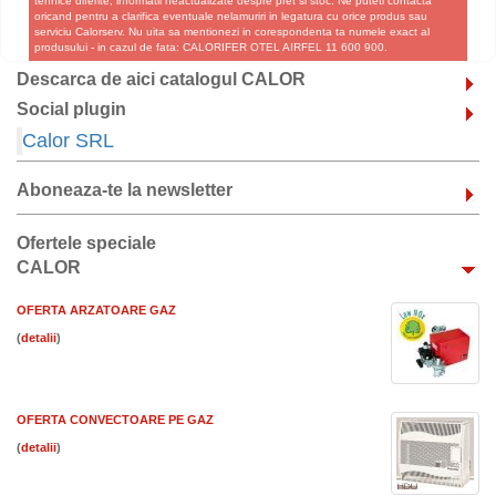
tehnice diferite, informatii neactualizate despre pret si stoc. Ne puteti contacta
oricand pentru a clarifica eventuale nelamuriri in legatura cu orice produs sau
serviciu Calorserv. Nu uita sa mentionezi in corespondenta ta numele exact al
produsului - in cazul de fata: CALORIFER OTEL AIRFEL 11 600 900.
Descarca de aici catalogul CALOR
Social plugin
Calor SRL
Aboneaza-te la newsletter
Ofertele speciale
CALOR
OFERTA ARZATOARE GAZ
(
)
OFERTA CONVECTOARE PE GAZ
(
)