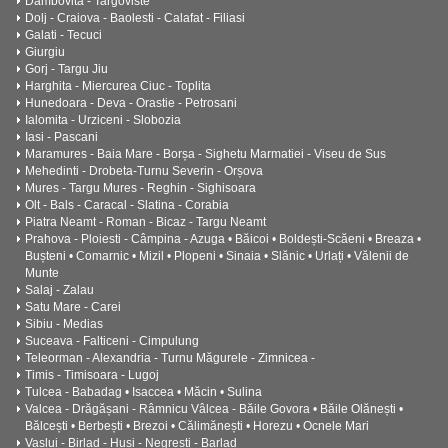
Dambovita - Targoviste
Dolj - Craiova - Baolesti - Calafat - Filiasi
Galati - Tecuci
Giurgiu
Gorj - Targu Jiu
Harghita - Miercurea Ciuc - Toplita
Hunedoara - Deva - Orastie - Petrosani
Ialomita - Urziceni - Slobozia
Iasi - Pascani
Maramures - Baia Mare - Borșa - Sighetu Marmatiei - Viseu de Sus
Mehedinti - Drobeta-Turnu Severin - Orșova
Mures - Targu Mures - Reghin - Sighisoara
Olt - Bals - Caracal - Slatina - Corabia
Piatra Neamt - Roman - Bicaz - Targu Neamt
Prahova - Ploiesti - Câmpina - Azuga • Băicoi • Boldești-Scăeni • Breaza •
Bușteni • Comarnic • Mizil • Plopeni • Sinaia • Slănic • Urlați • Vălenii de
Munte
Salaj - Zalau
Satu Mare - Carei
Sibiu - Medias
Suceava - Falticeni - Cimpulung
Teleorman - Alexandria - Turnu Măgurele - Zimnicea -
Timis - Timisoara - Lugoj
Tulcea - Babadag • Isaccea • Măcin • Sulina
Valcea - Drăgășani - Râmnicu Vâlcea - Băile Govora • Băile Olănești •
Bălcești • Berbești • Brezoi • Călimănești • Horezu • Ocnele Mari
Vaslui - Birlad - Husi - Negresti - Barlad