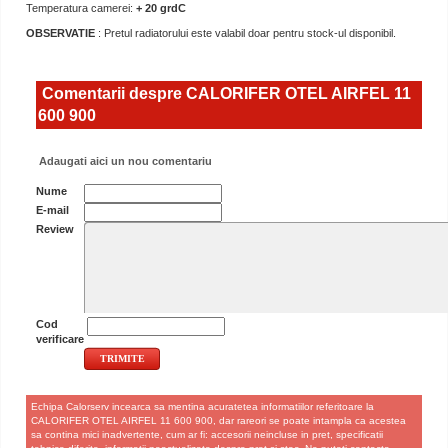
Temperatura camerei:
+ 20 grdC
OBSERVATIE
: Pretul radiatorului este valabil doar pentru stock-ul disponibil.
Comentarii despre CALORIFER OTEL AIRFEL 11
600 900
Adaugati aici un nou comentariu
Nume
E-mail
Review
Cod
verificare
Echipa Calorserv incearca sa mentina acuratetea informatiilor referitoare la
CALORIFER OTEL AIRFEL 11 600 900, dar rareori se poate intampla ca acestea
sa contina mici inadvertente, cum ar fi: accesorii neincluse in pret, specificatii