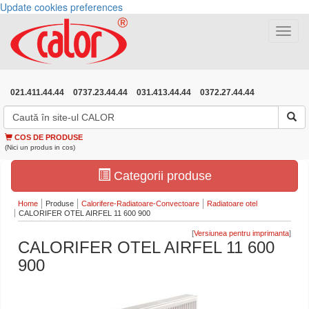
Update cookies preferences
Toggle
navigat
021.411.44.44
0737.23.44.44
031.413.44.44
0372.27.44.44
COS DE PRODUSE
(Nici un produs in cos)
Categorii produse
Home
Produse
Calorifere-Radiatoare-Convectoare
Radiatoare otel
CALORIFER OTEL AIRFEL 11 600 900
[
]
CALORIFER OTEL AIRFEL 11 600
900