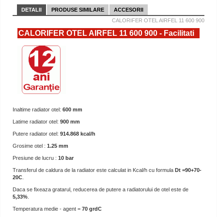
DETALII
PRODUSE SIMILARE
ACCESORII
CALORIFER OTEL AIRFEL 11 600 900
CALORIFER OTEL AIRFEL 11 600 900 - Facilitati
Inaltime radiator otel:
600 mm
Latime radiator otel:
900 mm
Putere radiator otel:
914.868 kcal/h
Grosime otel :
1.25 mm
Presiune de lucru :
10 bar
Transferul de caldura de la radiator este calculat in Kcal/h cu formula
Dt =90+70-
20C
.
Daca se fixeaza gratarul, reducerea de putere a radiatorului de otel este de
5,33%
.
Temperatura medie - agent =
70 grdC