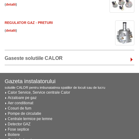
(
)
REGULATOR GAZ - PRETURI
(
)
Gaseste solutiile CALOR
Gazeta instalatorului
solutiile CALOR pentru imbunatatirea spatiilor de locuit sau de lucru
Calor Service, Service centrale Calor
Arzatoare pe gaz
Aer conditionat
Cosuri de fum
Pompe de circulatie
Centrale termice pe lemne
Detector GAZ
Fose septice
Boilere