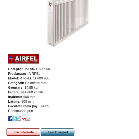
Cod produs:
AIR11600900
Producator:
AIRFEL
Model:
AIRFEL 11 600 900
Categorii:
Calorifere otel
Greutate:
14.85 kg
Putere:
914.868 kcal/h
Inaltime:
600 mm
Latime:
900 mm
Greutate reala [kg]:
14.85
Recomanda prin:
Cere informatii
Cost Transport