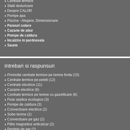
Centrale termice
Statii dedurizare
Despre CALOR
Pompe apa
Piscine - Alegere, Dimensionare
Panouri solare
Cazane de abur
Pompe de caldura
Incalzire in pardoseala
Saune
Intrebari si raspunsuri
Promotie centrale termice pe lemne fonta (15)
Centrale termice pe peleti (12)
Centrale electrice (11)
Cazane electrice (6)
Centrale termice pe lemne cu gazeificare (6)
Fose septice ecologice (3)
Pompe de caldura (3)
Convectoare electrice (2)
Sobe lemne (2)
Convectoare pe gaz (2)
Filtre magnetice anticalcar (2)
Perdele de aer (2)