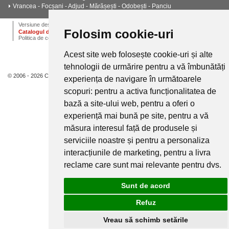
Vrancea - Focșani - Adjud - Mărășești - Odobești - Panciu
ANPC
Termeni si conditii
Dictionar
Cariere
Versiune desktop
Folosim cookie-uri
Catalogul de instalatii termice, ventilatie si climatizare CALOR
Politica de confidentialitate
Acest site web folosește cookie-uri și alte
tehnologii de urmărire pentru a vă îmbunătăți
© 2006 - 2026 Calor.
experiența de navigare în următoarele
scopuri:
pentru a activa funcționalitatea de
bază a site-ului web
,
pentru a oferi o
experiență mai bună pe site
,
pentru a vă
măsura interesul față de produsele și
serviciile noastre și pentru a personaliza
interacțiunile de marketing
,
pentru a livra
reclame care sunt mai relevante pentru dvs
.
Sunt de acord
Refuz
Vreau să schimb setările