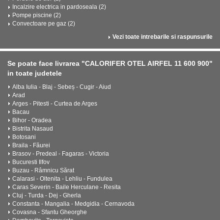
Incalzire electrica in pardoseala (2)
Pompe piscine (2)
Convectoare pe gaz (2)
Vezi toate intrebarile si raspunsurile
Se poate face livrarea "CALORIFER OTEL AIRFEL 11 600 900"
in toate judetele
Alba Iulia - Blaj - Sebeș - Cugir - Aiud
Arad
Arges - Pitesti - Curtea de Arges
Bacau
Bihor - Oradea
Bistrita Nasaud
Botosani
Braila - Făurei
Brasov - Predeal - Fagaras - Victoria
Bucuresti Ilfov
Buzau - Râmnicu Sărat
Calarasi - Oltenita - Lehliu - Fundulea
Caras Severin - Baile Herculane - Resita
Cluj - Turda - Dej - Gherla
Constanta - Mangalia - Medgidia - Cernavoda
Covasna - Sfantu Gheorghe