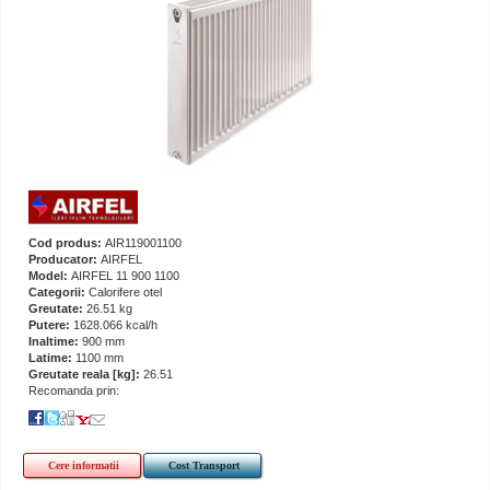
Cod produs:
AIR119001100
Producator:
AIRFEL
Model:
AIRFEL 11 900 1100
Categorii:
Calorifere otel
Greutate:
26.51 kg
Putere:
1628.066 kcal/h
Inaltime:
900 mm
Latime:
1100 mm
Greutate reala [kg]:
26.51
Recomanda prin:
Cere informatii
Cost Transport