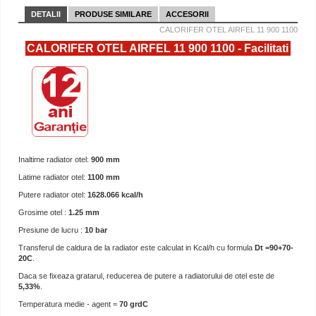
DETALII
PRODUSE SIMILARE
ACCESORII
CALORIFER OTEL AIRFEL 11 900 1100
CALORIFER OTEL AIRFEL 11 900 1100 - Facilitati
Inaltime radiator otel:
900 mm
Latime radiator otel:
1100 mm
Putere radiator otel:
1628.066 kcal/h
Grosime otel :
1.25 mm
Presiune de lucru :
10 bar
Transferul de caldura de la radiator este calculat in Kcal/h cu formula
Dt =90+70-
20C
.
Daca se fixeaza gratarul, reducerea de putere a radiatorului de otel este de
5,33%
.
Temperatura medie - agent =
70 grdC