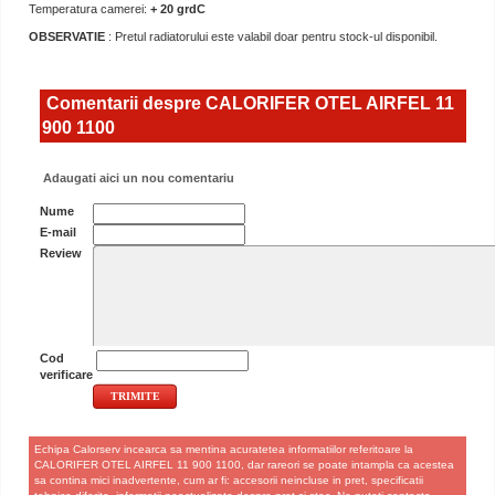
Temperatura camerei:
+ 20 grdC
OBSERVATIE
: Pretul radiatorului este valabil doar pentru stock-ul disponibil.
Comentarii despre CALORIFER OTEL AIRFEL 11
900 1100
Adaugati aici un nou comentariu
Nume
E-mail
Review
Cod
verificare
Echipa Calorserv incearca sa mentina acuratetea informatiilor referitoare la
CALORIFER OTEL AIRFEL 11 900 1100, dar rareori se poate intampla ca acestea
sa contina mici inadvertente, cum ar fi: accesorii neincluse in pret, specificatii