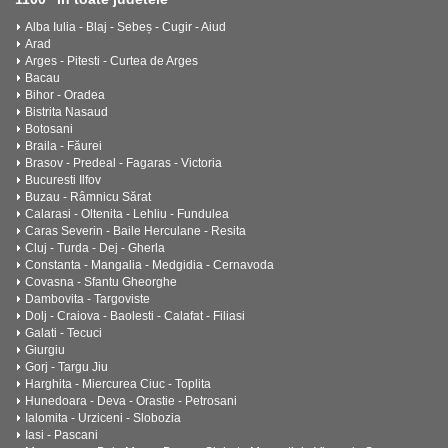
Alba Iulia - Blaj - Sebeș - Cugir - Aiud
Arad
Arges - Pitesti - Curtea de Arges
Bacau
Bihor - Oradea
Bistrita Nasaud
Botosani
Braila - Făurei
Brasov - Predeal - Fagaras - Victoria
Bucuresti Ilfov
Buzau - Râmnicu Sărat
Calarasi - Oltenita - Lehliu - Fundulea
Caras Severin - Baile Herculane - Resita
Cluj - Turda - Dej - Gherla
Constanta - Mangalia - Medgidia - Cernavoda
Covasna - Sfantu Gheorghe
Dambovita - Targoviste
Dolj - Craiova - Baolesti - Calafat - Filiasi
Galati - Tecuci
Giurgiu
Gorj - Targu Jiu
Harghita - Miercurea Ciuc - Toplita
Hunedoara - Deva - Orastie - Petrosani
Ialomita - Urziceni - Slobozia
Iasi - Pascani