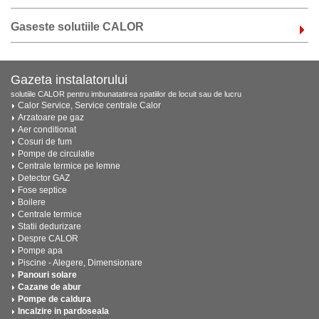
Gaseste solutiile CALOR
Gazeta instalatorului
solutiile CALOR pentru imbunatatirea spatiilor de locuit sau de lucru
Calor Service, Service centrale Calor
Arzatoare pe gaz
Aer conditionat
Cosuri de fum
Pompe de circulatie
Centrale termice pe lemne
Detector GAZ
Fose septice
Boilere
Centrale termice
Statii dedurizare
Despre CALOR
Pompe apa
Piscine - Alegere, Dimensionare
Panouri solare
Cazane de abur
Pompe de caldura
Incalzire in pardoseala