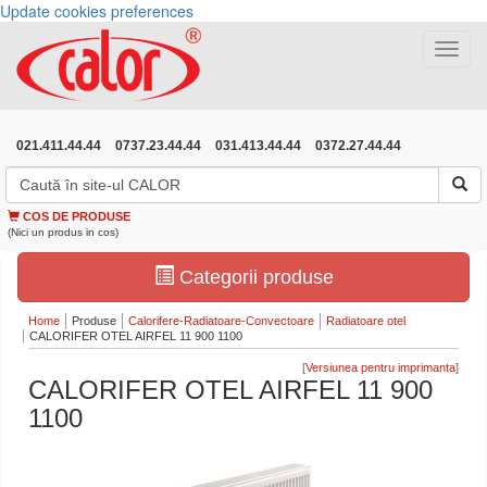
Update cookies preferences
Toggle
navigat
021.411.44.44
0737.23.44.44
031.413.44.44
0372.27.44.44
COS DE PRODUSE
(Nici un produs in cos)
Categorii produse
Home
Produse
Calorifere-Radiatoare-Convectoare
Radiatoare otel
CALORIFER OTEL AIRFEL 11 900 1100
[
]
CALORIFER OTEL AIRFEL 11 900
1100