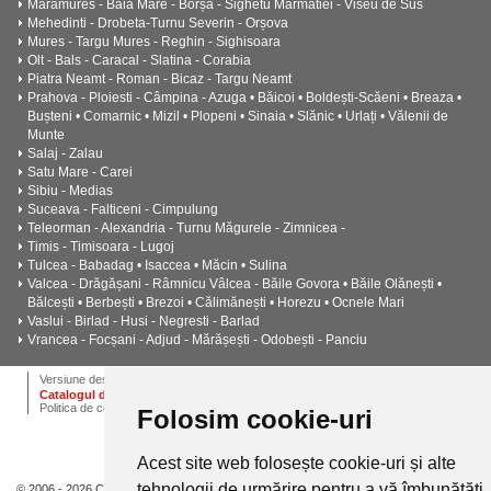
Maramures - Baia Mare - Borșa - Sighetu Marmatiei - Viseu de Sus
Mehedinti - Drobeta-Turnu Severin - Orșova
Mures - Targu Mures - Reghin - Sighisoara
Olt - Bals - Caracal - Slatina - Corabia
Piatra Neamt - Roman - Bicaz - Targu Neamt
Prahova - Ploiesti - Câmpina - Azuga • Băicoi • Boldești-Scăeni • Breaza •
Bușteni • Comarnic • Mizil • Plopeni • Sinaia • Slănic • Urlați • Vălenii de
Munte
Salaj - Zalau
Satu Mare - Carei
Sibiu - Medias
Suceava - Falticeni - Cimpulung
Teleorman - Alexandria - Turnu Măgurele - Zimnicea -
Timis - Timisoara - Lugoj
Tulcea - Babadag • Isaccea • Măcin • Sulina
Valcea - Drăgășani - Râmnicu Vâlcea - Băile Govora • Băile Olănești •
Bălcești • Berbești • Brezoi • Călimănești • Horezu • Ocnele Mari
Vaslui - Birlad - Husi - Negresti - Barlad
Vrancea - Focșani - Adjud - Mărășești - Odobești - Panciu
ANPC
Termeni si conditii
Dictionar
Cariere
Versiune desktop
Catalogul de instalatii termice, ventilatie si climatizare CALOR
Politica de confidentialitate
Folosim cookie-uri
Acest site web folosește cookie-uri și alte
tehnologii de urmărire pentru a vă îmbunătăți
© 2006 - 2026 Calor.