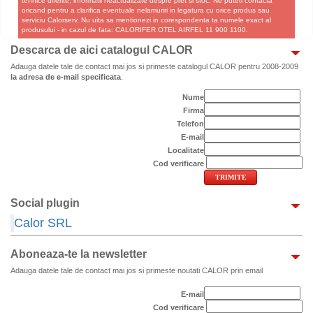
tehnice diferite, informatii neactualizate despre pret si stoc. Ne puteti contacta
oricand pentru a clarifica eventuale nelamuriri in legatura cu orice produs sau
serviciu Calorserv. Nu uita sa mentionezi in corespondenta ta numele exact al
produsului - in cazul de fata: CALORIFER OTEL AIRFEL 11 900 1100.
Descarca de aici catalogul CALOR
Adauga datele tale de contact mai jos si primeste catalogul CALOR pentru 2008-2009
la adresa de e-mail specificata
.
Nume
Firma
Telefon
E-mail
Localitate
Cod verificare
Social plugin
Calor SRL
Aboneaza-te la newsletter
Adauga datele tale de contact mai jos si primeste noutati CALOR prin email
E-mail
Cod verificare